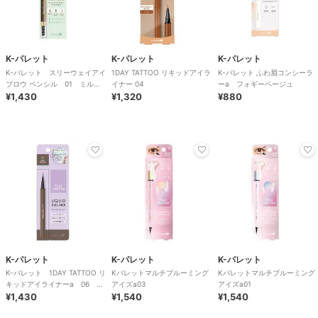
K-パレット
K-パレット
K-パレット
K-パレット スリーウェイアイ
1DAY TATTOO リキッドアイラ
K-パレット ふわ眉コンシーラ
ブロウ ペンシル 01 ミルク
イナー 04
ーa フォギーベージュ
ティブラウン
¥1,430
¥1,320
¥880
K-パレット
K-パレット
K-パレット
K-パレット 1DAY TATTOO リ
Kパレットマルチブルーミング
Kパレットマルチブルーミング
キッドアイライナーa 06 ア
アイズa03
アイズa01
ッシュグレージュ
¥1,430
¥1,540
¥1,540