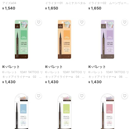
アイズa04
イライター01 ルミナスペタル
イライター02 ムーンヴェー
1,540
1,650
ル
1,650
¥
¥
¥
K-パレット
K-パレット
K-パレット
K-パレット 1DAY TATTOO リ
K-パレット 1DAY TATTOO リ
K-パレット 1DAY TATTOO リ
キッドアイライナーa 02 ダ
キッドアイライナーa 04 マ
キッドアイライナーa 06 ア
ークブラウン
1,430
ロンブラウニー
1,430
ッシュグレージュ
1,430
¥
¥
¥