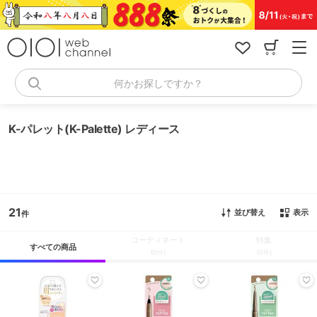
コ
ン
テ
ン
ツ
へ
何かお探しですか？
ス
キ
ッ
K-パレット(K-Palette) レディース
プ
21
並び替え
表示
コーディネート
特集
すべての商品
(0件)
(0件)