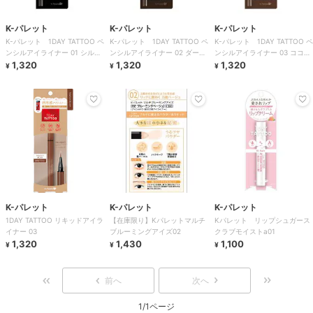
K-パレット
K-パレット
K-パレット
K-パレット 1DAY TATTOO ペ
K-パレット 1DAY TATTOO ペ
K-パレット 1DAY TATTOO ペ
ンシルアイライナー 01 シルク
ンシルアイライナー 02 ダーク
ンシルアイライナー 03 ココア
ブラック
1,320
ブラウン
1,320
ブラウニー
1,320
¥
¥
¥
K-パレット
K-パレット
K-パレット
1DAY TATTOO リキッドアイラ
【在庫限り】Kパレットマルチ
Kパレット リップシュガース
イナー 03
ブルーミングアイズ02
クラブモイストa01
1,320
1,430
1,100
¥
¥
¥
前へ
次へ
1/1ページ