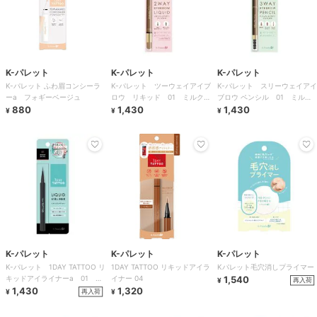
K-パレット
K-パレット
K-パレット
K-パレット ふわ眉コンシーラ
K-パレット ツーウェイアイブ
K-パレット スリーウェイアイ
ーa フォギーベージュ
ロウ リキッド 01 ミルクテ
ブロウ ペンシル 01 ミルク
880
ィブラウン
1,430
ティブラウン
1,430
¥
¥
¥
K-パレット
K-パレット
K-パレット
K-パレット 1DAY TATTOO リ
1DAY TATTOO リキッドアイラ
Kパレット毛穴消しプライマー
キッドアイライナーa 01 ナ
イナー 04
1,540
再入荷
¥
イトブラック
1,430
1,320
再入荷
¥
¥