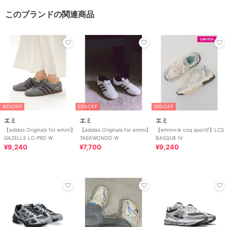
このブランドの関連商品
40%OFF
50%OFF
30%OFF
エミ
エミ
エミ
【adidas Originals for emmi】
【adidas Originals for emmi】
【emmi×le coq sportif】LCS
GAZELLE LO PRO W
TAEKWONDO W
BASQUE IV
¥9,240
¥7,700
¥9,240