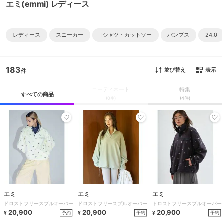
エミ(emmi) レディース
レディース
スニーカー
Tシャツ・カットソー
パンプス
24.0
183
並び替え
表示
コーディネート
特集
すべての商品
(0件)
(4件)
エミ
エミ
エミ
ドロストフリースプルオーバー
ドロストフリースプルオーバー
ドロストフリースプルオーバー
20,900
20,900
20,900
予約
予約
予約
¥
¥
¥