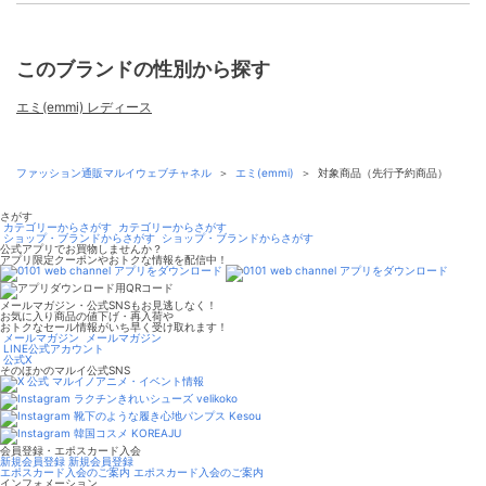
このブランドの性別から探す
エミ(emmi) レディース
ファッション通販マルイウェブチャネル
＞
エミ(emmi)
＞
対象商品（先行予約商品）
さがす
カテゴリーからさがす
カテゴリーからさがす
ショップ・ブランドからさがす
ショップ・ブランドからさがす
公式アプリでお買物しませんか？
アプリ限定クーポンやおトクな情報を配信中！
メールマガジン・公式SNSもお見逃しなく！
お気に入り商品の値下げ・再入荷や
おトクなセール情報がいち早く受け取れます！
メールマガジン
メールマガジン
LINE公式アカウント
公式X
そのほかのマルイ公式SNS
マルイノアニメ・イベント情報
ラクチンきれいシューズ velikoko
靴下のような履き心地パンプス Kesou
韓国コスメ KOREAJU
会員登録・エポスカード入会
新規会員登録
新規会員登録
エポスカード入会のご案内
エポスカード入会のご案内
インフォメーション