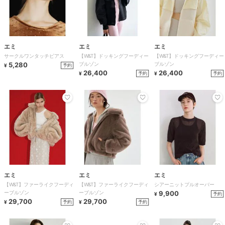
エミ
エミ
エミ
サークルワンタッチピアス
【W&T】ドッキングフーディー
【W&T】ドッキングフーディー
5,280
ブルゾン
ブルゾン
予約
¥
26,400
26,400
予約
予約
¥
¥
エミ
エミ
エミ
【W&T】ファーライクフーディ
【W&T】ファーライクフーディ
シアーニットプルオーバー
ーブルゾン
ーブルゾン
9,900
予約
¥
29,700
29,700
予約
予約
¥
¥