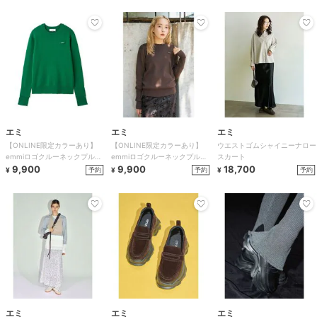
エミ
エミ
エミ
【ONLINE限定カラーあり】
【ONLINE限定カラーあり】
ウエストゴムシャイニーナロー
emmiロゴクルーネックプルオ
emmiロゴクルーネックプルオ
スカート
ーバー
9,900
ーバー
9,900
18,700
予約
予約
予約
¥
¥
¥
エミ
エミ
エミ