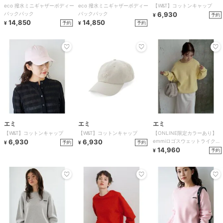
eco 撥水ミニギャザーボディー
eco 撥水ミニギャザーボディー
【W&T】コットンキャップ
バックパック
バックパック
6,930
予約
¥
14,850
14,850
予約
予約
¥
¥
エミ
エミ
エミ
【W&T】コットンキャップ
【W&T】コットンキャップ
【ONLINE限定カラーあり】
6,930
6,930
emmiロゴスウェットライクニ
予約
予約
¥
¥
ット
14,960
予約
¥