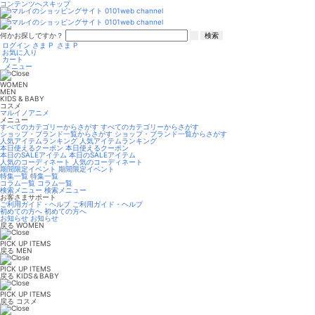
コンテンツへスキップ
何かお探しですか？
検索
ログイン
さま
P
さま
P
お気に入り
カート
メニュー
WOMEN
MEN
KIDS & BABY
コスメ
マルイノアニメ
メニュー
すべてのカテゴリーからさがす
すべてのカテゴリーからさがす
ショップ・ブランド一覧からさがす
ショップ・ブランド一覧からさがす
人気アイテムランキング
人気アイテムランキング
本日使えるクーポン
本日使えるクーポン
本日のSALEアイテム
本日のSALEアイテム
人気のコーディネート
人気のコーディネート
期間限定イベント
期間限定イベント
特集一覧
特集一覧
コラム一覧
コラム一覧
検索メニュー
検索メニュー
お客さまサポート
ご利用ガイド・ヘルプ
ご利用ガイド・ヘルプ
初めての方へ
初めての方へ
お知らせ
お知らせ
戻る
WOMEN
PICK UP ITEMS
戻る
MEN
PICK UP ITEMS
戻る
KIDS＆BABY
PICK UP ITEMS
戻る
コスメ