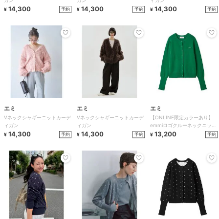
14,300
14,300
14,300
予約
予約
予約
¥
¥
¥
エミ
エミ
エミ
Vネックシャギーニットカーデ
Vネックシャギーニットカーデ
【ONLINE限定カラーあり】
ィガン
ィガン
emmiロゴクルーネックニット
14,300
14,300
カーディガン
13,200
予約
予約
予約
¥
¥
¥