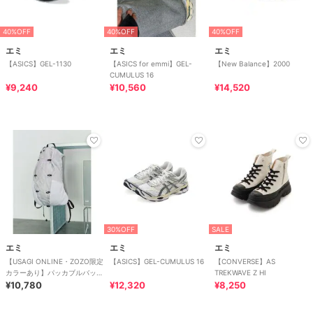
40%OFF
40%OFF
40%OFF
エミ
エミ
エミ
【ASICS】GEL-1130
【ASICS for emmi】GEL-
【New Balance】2000
CUMULUS 16
¥9,240
¥10,560
¥14,520
30%OFF
SALE
エミ
エミ
エミ
【USAGI ONLINE・ZOZO限定
【ASICS】GEL-CUMULUS 16
【CONVERSE】AS
カラーあり】パッカブルバック
TREKWAVE Z HI
パック／撥水
¥10,780
¥12,320
¥8,250