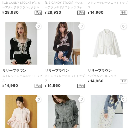
[L.B CANDY STOCK] ビジュ
[L.B CANDY STOCK] ビジュ
ストレッチレースニットトップ
ーアタッチドクラシックジャケ
ーアタッチドクラシックジャケ
ス
ット
28,930
ット
28,930
14,960
予約
予約
予約
¥
¥
¥
リリーブラウン
リリーブラウン
リリーブラウン
ストレッチレースニットトップ
ストレッチレースニットトップ
ペプラムフリルシャツ
ス
ス
14,960
予約
¥
14,960
14,960
予約
予約
¥
¥