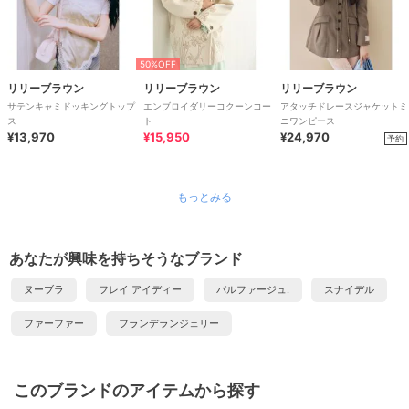
50%OFF
リリーブラウン
リリーブラウン
リリーブラウン
サテンキャミドッキングトップ
エンブロイダリーコクーンコー
アタッチドレースジャケットミ
ス
ト
ニワンピース
¥13,970
¥15,950
¥24,970
予約
もっとみる
あなたが興味を持ちそうなブランド
ヌーブラ
フレイ アイディー
パルファージュ.
スナイデル
ファーファー
フランデランジェリー
このブランドのアイテムから探す