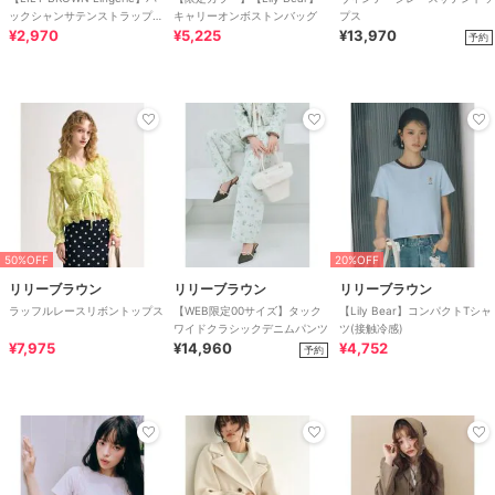
ックシャンサテンストラップレ
キャリーオンボストンバッグ
プス
スブラ
¥2,970
¥5,225
¥13,970
予約
50%OFF
20%OFF
リリーブラウン
リリーブラウン
リリーブラウン
ラッフルレースリボントップス
【WEB限定00サイズ】タック
【Lily Bear】コンパクトTシャ
ワイドクラシックデニムパンツ
ツ(接触冷感)
¥7,975
¥14,960
¥4,752
予約