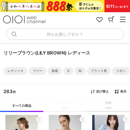
コ
ン
テ
ン
ツ
へ
何かお探しですか？
ス
キ
ッ
リリーブラウン(LILY BROWN) レディース
プ
レディース
フリー
新着
S
M
ブラック系
リボン
263
並び替え
表示
コーディネート
特集
すべての商品
(0件)
(3件)