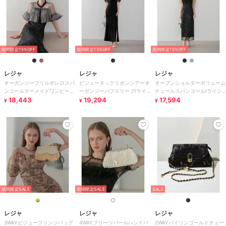
期間限定15%OFF
期間限定15%OFF
期間限定15%OFF
レジャ
レジャ
レジャ
オーガンジーフリルボレロスパ
ビジューネックリボンシアーオ
オープンショルダーボリューム
ンコールマーメイドワンピース
ーガンジーパフスリーブIライ
チュールスパンコールIライン
ドレス
18,443
ンドレス
19,294
ワンピースドレス
17,594
¥
¥
¥
期間限定SALE
期間限定SALE
SALE
レジャ
レジャ
レジャ
3WAYビジューフリンジバッグ
4WAYプリーツパールハンドバ
2WAYパイソンゴールドチェー