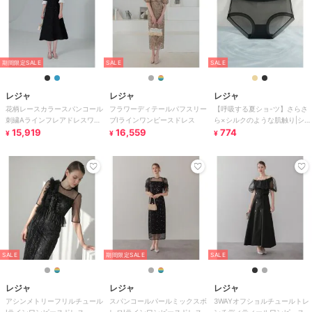
期間限定SALE
SALE
SALE
レジャ
レジャ
レジャ
花柄レースカラースパンコール
フラワーディテールパフスリー
【呼吸する夏ショ-ツ】さらさ
刺繍Aラインフレアドレスワン
ブIラインワンピースドレス
ら×シルクのような肌触り|シ-
ピース
15,919
16,559
ムレス極薄でラインが響きにく
774
¥
¥
¥
いひんやりショ
SALE
期間限定SALE
SALE
レジャ
レジャ
レジャ
アシンメトリーフリルチュール
スパンコールパールミックスボ
3WAYオフショルチュールトレ