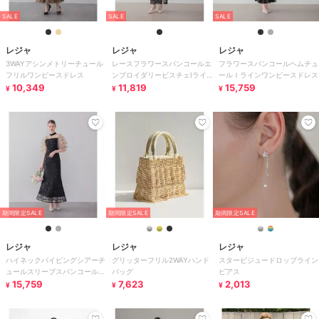
SALE
SALE
SALE
レジャ
レジャ
レジャ
3WAYアシンメトリーチュール
レースフラワースパンコールエ
フラワースパンコールヘムチュ
フリルワンピースドレス
ンブロイダリービスチェIライ
ールＩラインワンピースドレス
10,349
ンワンピースドレス
11,819
15,759
¥
¥
¥
期間限定SALE
期間限定SALE
期間限定SALE
レジャ
レジャ
レジャ
ハイネックパイピングシアーチ
グリッターフリル2WAYハンド
スタービジュードロップライン
ュールスリーブスパンコールリ
バッグ
ピアス
ーフマーメイドワンピースドレ
15,759
7,623
2,013
¥
¥
¥
ス