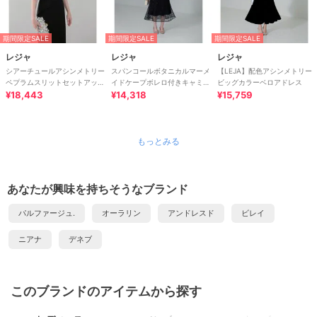
期間限定SALE
期間限定SALE
期間限定SALE
レジャ
レジャ
レジャ
シアーチュールアシンメトリー
スパンコールボタニカルマーメ
【LEJA】配色アシンメトリー
ペプラムスリットセットアップ
イドケープボレロ付きキャミソ
ビッグカラーベロアドレス
ドレス
¥18,443
ール2wayワンピースドレス
¥14,318
¥15,759
もっとみる
あなたが興味を持ちそうなブランド
パルファージュ.
オーラリン
アンドレスド
ビレイ
ニアナ
デネブ
このブランドのアイテムから探す