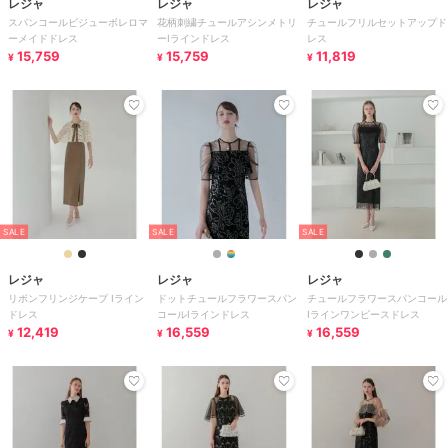
レジャ
レジャ
レジャ
スパンコールビジューボレロマ
花柄刺繍チュールアシンメトリ
チュールフリルセットアップド
ーメイドドレス
ーIラインドレス
レス
15,759
15,759
11,819
¥
¥
¥
SALE
SALE
SALE
レジャ
レジャ
レジャ
リボンフリンジケープ Iライン
ドットチュールフラワースパン
チュールフラワースパンコール
ドレス
コールIラインドレス
Iラインワンピースドレス
12,419
16,559
16,559
¥
¥
¥