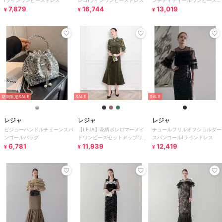
Iラインワンピースドレス
レロIラインワンピースドレス
ンチディティールワンピ―スド
7,879
16,744
レス
13,019
¥
¥
¥
期間限定SALE
SALE
SALE
レジャ
レジャ
レジャ
ビジューハンドルチェーンスパ
【LEJA】花柄ボレロマーメイ
チュールフリルオフショルダー
ンコールバッグ
ドワンピースセットアップワン
スパンコールIラインドレス
6,781
ピースドレス
11,939
12,419
¥
¥
¥