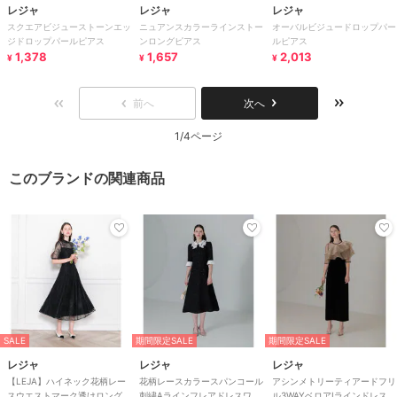
レジャ
レジャ
レジャ
スクエアビジューストーンエッ
ニュアンスカラーラインストー
オーバルビジュードロップパー
ジドロップパールピアス
ンロングピアス
ルピアス
1,378
1,657
2,013
¥
¥
¥
前へ
次へ
1/4ページ
このブランドの関連商品
SALE
期間限定SALE
期間限定SALE
レジャ
レジャ
レジャ
【LEJA】ハイネック花柄レー
花柄レースカラースパンコール
アシンメトリーティアードフリ
スウエストマーク透けロングド
刺繍Aラインフレアドレスワン
ル3WAYベロアIラインドレス