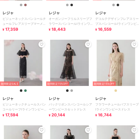
レジャ
レジャ
レジャ
ビジューネックスパンコールチ
オーガンジーフリルスリーブフ
デコルテデザインフレアスリー
ュールフレアスリーブマーメイ
ラワースパンコールIラインワ
ブスパンコールIラインワンピ
ドワンピースドレス
17,359
ンピースドレス
18,443
ースドレス
16,559
¥
¥
¥
期間限定SALE
期間限定15%OFF
期間限定15%OFF
レジャ
レジャ
レジャ
ビジューネックチュールスパン
バックリボンスパンコールシア
フラワーチュールパフスリーブ
コールリーフIラインワンピー
ーワンピースセットドレス
Iラインワンピースドレス
スドレス
17,594
20,144
16,744
¥
¥
¥