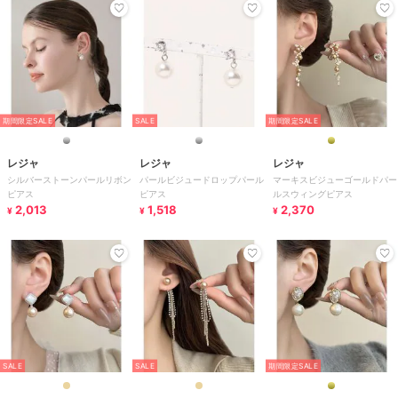
期間限定SALE
SALE
期間限定SALE
レジャ
レジャ
レジャ
シルバーストーンパールリボン
パールビジュードロップパール
マーキスビジューゴールドパー
ピアス
ピアス
ルスウィングピアス
2,013
1,518
2,370
¥
¥
¥
SALE
SALE
期間限定SALE