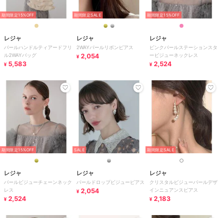
期間限定15%OFF
期間限定SALE
期間限定15%OFF
レジャ
レジャ
レジャ
パールハンドルティアードフリ
2WAYパールリボンピアス
ピンクパールステーションスタ
ル2WAYバッグ
2,054
ービジューネックレス
¥
5,583
2,524
¥
¥
期間限定15%OFF
SALE
期間限定SALE
レジャ
レジャ
レジャ
パールビジューチェーンネック
パールドロップビジューピアス
クリスタルビジューパールデザ
レス
2,054
インニュアンスピアス
¥
2,524
2,183
¥
¥