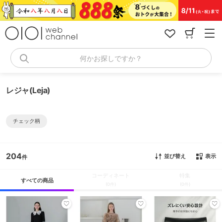
コ
ン
テ
ン
ツ
へ
何かお探しですか？
ス
キ
ッ
レジャ(Leja)
プ
チェック柄
204
並び替え
表示
コーディネート
特集
すべての商品
(0件)
(0件)