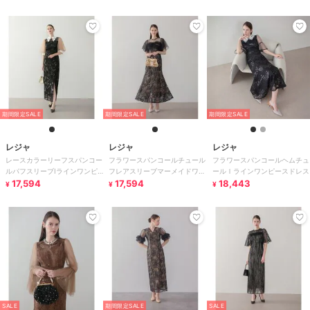
期間限定SALE
期間限定SALE
期間限定SALE
レジャ
レジャ
レジャ
レースカラーリーフスパンコー
フラワースパンコールチュール
フラワースパンコールヘムチュ
ルパフスリーブIラインワンピ
フレアスリーブマーメイドワン
ールＩラインワンピースドレス
ースドレス
17,594
ピースドレス
17,594
18,443
¥
¥
¥
SALE
期間限定SALE
SALE