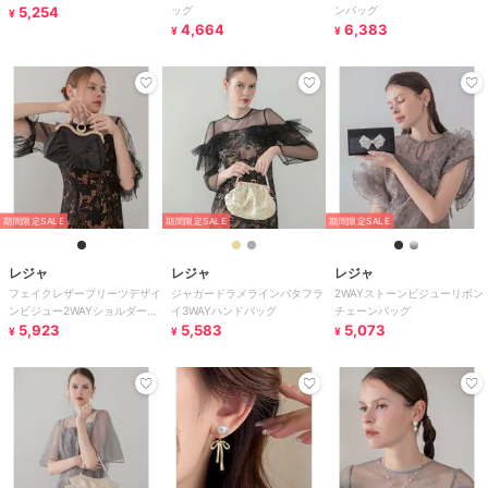
5,254
ッグ
ンバッグ
¥
4,664
6,383
¥
¥
期間限定SALE
期間限定SALE
期間限定SALE
レジャ
レジャ
レジャ
フェイクレザープリーツデザイ
ジャガードラメラインバタフラ
2WAYストーンビジューリボン
ンビジュー2WAYショルダーバ
イ3WAYハンドバッグ
チェーンバッグ
ッグ
5,923
5,583
5,073
¥
¥
¥