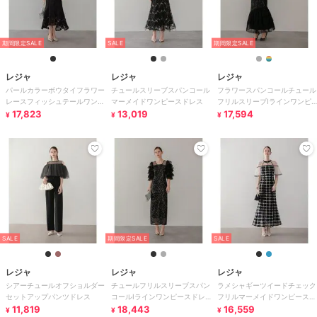
期間限定SALE
SALE
期間限定SALE
レジャ
レジャ
レジャ
パールカラーボウタイフラワー
チュールスリーブスパンコール
フラワースパンコールチュール
レースフィッシュテールワンピ
マーメイドワンピースドレス
フリルスリーブIラインワンピ
ースドレス
17,823
13,019
ースドレス
17,594
¥
¥
¥
SALE
期間限定SALE
SALE
レジャ
レジャ
レジャ
シアーチュールオフショルダー
チュールフリルスリーブスパン
ラメシャギーツイードチェック
セットアップパンツドレス
コールIラインワンピースドレ
フリルマーメイドワンピースド
11,819
ス
18,443
レス
16,559
¥
¥
¥