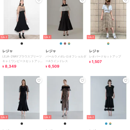
SALE
SALE
SALE
レジャ
レジャ
レジャ
LEJA-2WAYブラウスプリーツ
パールラメボレロオフショルダ
レオパードセットアップ
キャミワンピースセットアップ
ーAラインドレス
1,507
¥
美脚効果ロングワンピースドレ
8,349
6,509
¥
¥
ス
SALE
SALE
SALE