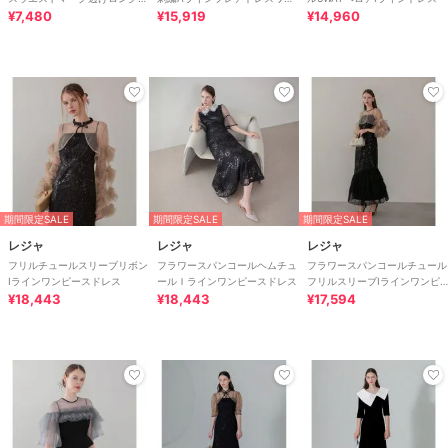
レスワンピース
¥7,480
ピース
¥15,919
¥14,960
期間限定SALE
期間限定SALE
期間限定SALE
レジャ
レジャ
レジャ
フリルチュールスリーブリボン
フラワースパンコールヘムチュ
フラワースパンコールチュール
Iラインワンピースドレス
ールＩラインワンピースドレス
フリルスリーブIラインワンピ
¥18,443
¥18,443
ースドレス
¥17,594