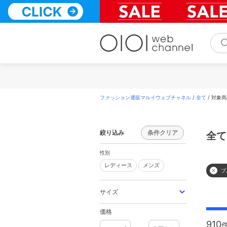
コ
ン
テ
ン
ツ
へ
ス
キ
ッ
プ
ファッション通販マルイウェブチャネル
/
全て
/
対象商
絞り込み
条件クリア
全て
性別
レディース
メンズ
ブ
サイズ
価格
910