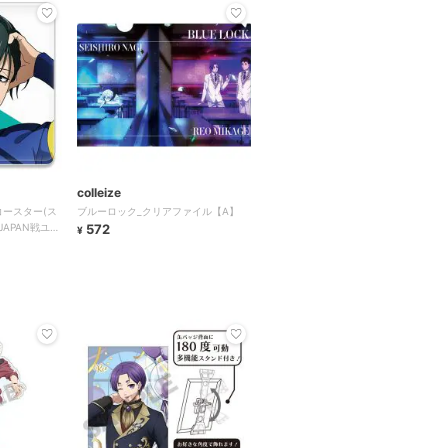
colleize
コースター(ス
ブルーロック_クリアファイル【A】
 JAPAN戦ユニ
572
¥