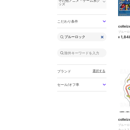
その他アニメ・ゲーム系グ
ッズ
こだわり条件
colleiz
ブルーロ
×
1,84
¥
選択する
ブランド
セール/オフ率
colleiz
ブルーロ
カットス