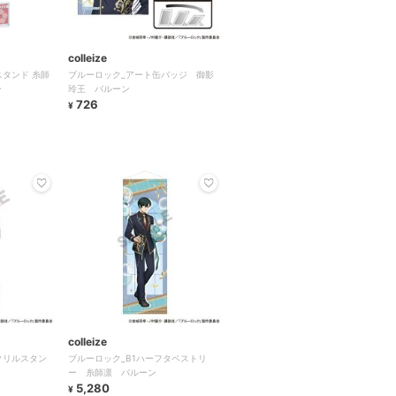
colleize
タンド 糸師
ブルーロック_アート缶バッジ 御影
ー
玲王 バルーン
726
¥
colleize
クリルスタン
ブルーロック_B1ハーフタペストリ
ー 糸師凛 バルーン
5,280
¥