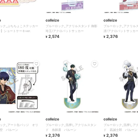
e
colleize
colleize
ック_ぷちちょこステッカー
ブルーロック_アクリルスタンド 御影
ブルーロック_アクリルス
一】ショートケーキver.
玲王/アクロバットサッカー
冴/アクロバットサッカ
2,574
2,376
¥
¥
e
colleize
colleize
ック_アート缶バッジ オリ
ブルーロック_箔押しアクリルスタン
ブルーロック_箔押しア
空 バルーン
ド 糸師凛 バルーン
ド 凪誠士郎 バルーン
2,376
2,376
¥
¥