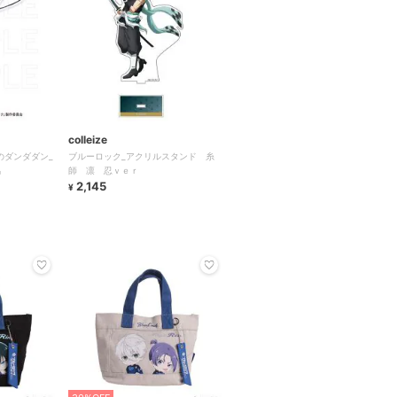
colleize
のダンダダン_
ブルーロック_アクリルスタンド 糸
馬
師 凛 忍ｖｅｒ
2,145
¥