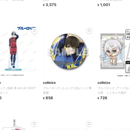
3,575
1,001
¥
¥
e
colleize
colleize
ク_糸師 凛 Ani-Art BIGア
ブルーロック_ちょいデカ缶バッジ 蜂
ブルーロック_アート缶
タンド
楽廻
士郎 ミニキャラ旅行
6
858
726
¥
¥