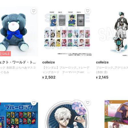
SALE
ェクト・ワールド・トー
colleize
colleize
ック 糸師凛 ぷちべあマスコ
【ランダム】ブルーロック_トレーデ
ブルーロック_アクリルス
いぐるみ
ィングカード テーマパークver.
(糸師 凛)
【BOX／5パック入り】
2,502
2,145
¥
¥