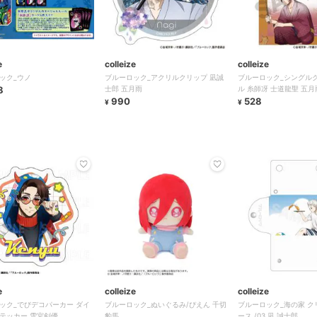
e
colleize
colleize
ック_ウノ
ブルーロック_アクリルクリップ 凪誠
ブルーロック_シングル
8
士郎 五月雨
ル 糸師冴 士道龍聖 五月
990
528
¥
¥
e
colleize
colleize
ック_でびデコパーカー ダイ
ブルーロック_ぬいぐるみ/ぴえん 千切
ブルーロック_海の家 ク
テッカー 雪宮剣優
豹馬
ース /03 凪 誠士郎