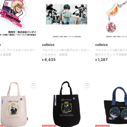
e
colleize
colleize
ック_アクリルキーホルダー
ブルーロック×肉汁餃子のダンダダン_
ブルーロック×肉汁餃子
05 士道龍聖
バスタオル 糸師凛
餃子ストラップ 千切豹
6,435
1,287
¥
¥