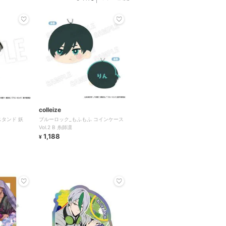
colleize
タンド 妖
ブルーロック_もふもふ コインケース
Vol.2 B 糸師凛
1,188
¥