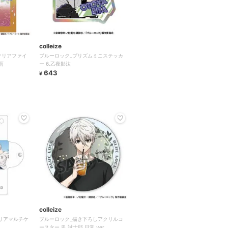
colleize
クリアファイ
ブルーロック_プリズムミニステッカ
雨
ー 6.乙夜影汰
643
¥
colleize
リアマルチケ
ブルーロック_描き下ろしアクリルコ
ースター 凪 誠士郎 日常 ver.