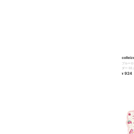
colleiz
ブルーロ
ダー 02
924
¥