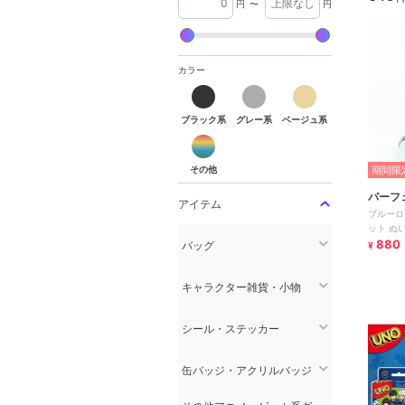
円
〜
円
カラー
ブラック系
グレー系
ベージュ系
その他
期間限定
パーフ
アイテム
ブルーロ
キョー
ット ぬ
880
バッグ
¥
キャラクター雑貨・小物
シール・ステッカー
缶バッジ・アクリルバッジ