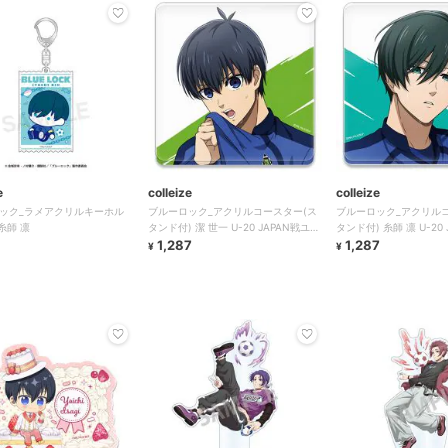
e
colleize
colleize
ック_ラメアクリルキーホル
ブルーロック_アクリルコースター(ス
ブルーロック_アクリル
.糸師 凛
タンド付) 潔 世一 U-20 JAPAN戦ユニ
タンド付) 糸師 凛 U-20
フォームver.
1,287
フォームver.
1,287
¥
¥