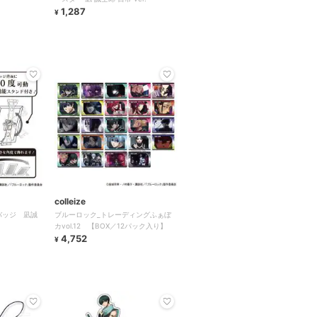
1,287
¥
colleize
バッジ 凪誠
ブルーロック_トレーディングふぁぼ
カvol.12 【BOX／12パック入り】
4,752
¥