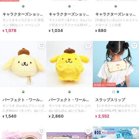
キャラクターズショッ
キャラクターズショッ
キャラクターズショッ
サンリオキャラクターズ 蛍光
マイメロディ&クロミ ゴムバン
[中身はランダム]リトルツイン
プ ラフラフ
プ ラフラフ
プ ラフラフ
ペン 5色セット ベーシック
ド付きクリアファイル5P+F ド
スターズ ミニ巾着
1,078
リーム
1,034
880
¥
¥
¥
期間限定20%OFF
パーフェクト・ワール
パーフェクト・ワール
スラップスリップ
サンリオ ポムポムプリン にぎ
サンリオ ポムポムプリン ぷり
【シナモロール/ポムポムプリ
ド・トーキョー
ド・トーキョー
にぎMocci（モッチ） ぬいぐ
ぬいぽんぽん ぬいぐるみ
ン×SLAPSLIP】袖スカラップ
るみ Sanrio
1,540
Sanrio
2,860
耳付きセーラー襟風Tシャツ
2,552
¥
¥
¥
(90~13