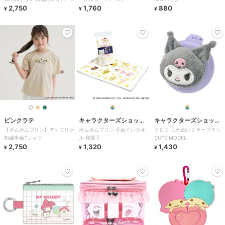
ド
2,750
1,760
880
¥
¥
¥
ピンクラテ
キャラクターズショッ
キャラクターズショッ
【ポムポムプリン】アップリケ
ポムポムプリン 手ぬぐいタオ
クロミ ふわぬいミラーブラシ
プ ラフラフ
プ ラフラフ
刺繍半袖Tシャツ
ル 和菓子
CUTE MODEL
2,750
1,320
1,430
¥
¥
¥