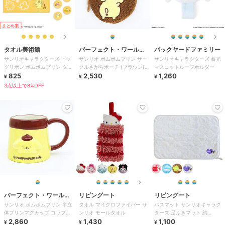
まとめ割
タオル美術館
パーフェクト・ワール
バックヤードファミリー
サンリオキャラクターズ ビッ
サンリオ ポムポムプリン サー
サンリオキャラクターズ 蓄光
ド・トーキョー
グリボン ポムポムプリン タオ
クルさがらポーチ (ブラウン)
マスコットループホルダー
ルハンカチ
825
Sanrio
2,530
1,260
¥
¥
¥
3点以上で8%OFF
パーフェクト・ワール
リビングート
リビングート
サンリオ ポムポムプリン 半立
タオル マイクロファイバー サ
バスマット サンリオキャラク
ド・トーキョー
体プリンマグカップ コップ
ンリオ モールタオル
ターズ 足ふきマット 約
Sanrio
2,860
1,430
40×60cm
1,100
¥
¥
¥