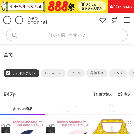
コ
ン
テ
ン
ツ
へ
何かお探しですか？
ス
キ
ッ
全て
プ
レディース
セール
再値下げ
メンズ
ポムポムプリン
547
並び替え
表示
コーディネート
特集
すべての商品
(0件)
(0件)