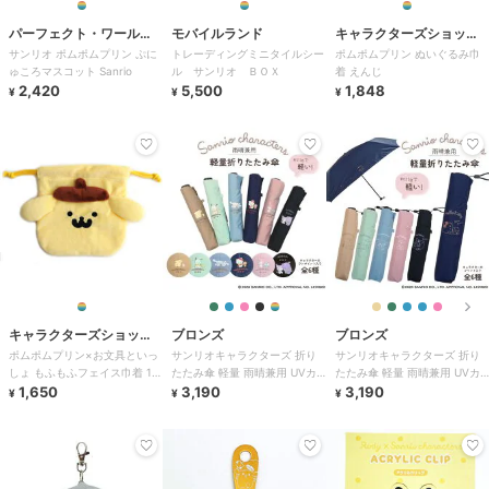
パーフェクト・ワール
モバイルランド
キャラクターズショッ
サンリオ ポムポムプリン ぷに
トレーディングミニタイルシー
ポムポムプリン ぬいぐるみ巾
ド・トーキョー
プ ラフラフ
ゅころマスコット Sanrio
ル サンリオ ＢＯＸ
着 えんじ
2,420
5,500
1,848
¥
¥
¥
キャラクターズショッ
ブロンズ
ブロンズ
ポムポムプリン×お文具といっ
サンリオキャラクターズ 折り
サンリオキャラクターズ 折り
プ ラフラフ
しょ もふもふフェイス巾着 1.
たたみ傘 軽量 雨晴兼用 UVカ
たたみ傘 軽量 雨晴兼用 UVカ
ポムポムプリン
1,650
ット 雨傘
3,190
ット 雨傘
3,190
¥
¥
¥