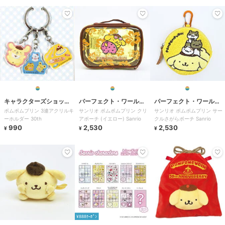
キャラクターズショッ
パーフェクト・ワール
パーフェクト・ワール
ポムポムプリン 3連アクリルキ
サンリオ ポムポムプリン クリ
サンリオ ポムポムプリン サー
プ ラフラフ
ド・トーキョー
ド・トーキョー
ーホルダー 30th
アポーチ (イエロー) Sanrio
クルさがらポーチ Sanrio
990
2,530
2,530
¥
¥
¥
¥888ｸｰﾎﾟﾝ