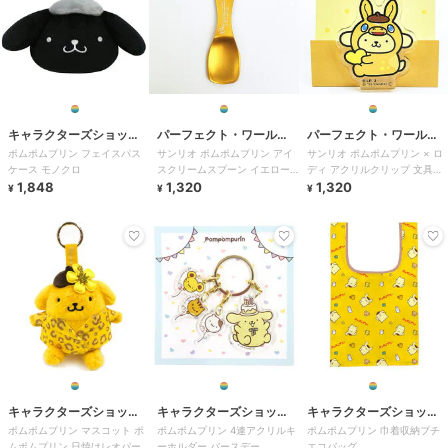
キャラクターズショッ
パーフェクト・ワール
パーフェクト・ワール
ポムポムプリン フェイスパス
サンリオ ポムポムプリン アイ
サンリオ ポムポムプリン × ロ
プ ラフラフ
ド・トーキョー
ド・トーキョー
ケース モノクロ
スクリームスプーン イエロー
ディ アクリルクリップ 文具
1,848
1,320
ユニーク 食器 Sanrio
Sanrio
1,320
¥
¥
¥
キャラクターズショッ
キャラクターズショッ
キャラクターズショッ
ポムポムプリン マスコット ポ
ポムポムプリン 4連アクリルキ
ポムポムプリン 巾着収納プチ
プ ラフラフ
プ ラフラフ
プ ラフラフ
ムポムプリン 日焼けレオパー
ーホルダー バースデー
エコバッグ