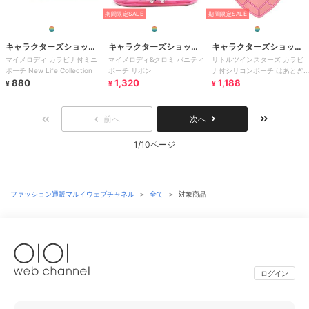
期間限定SALE
期間限定SALE
キャラクターズショッ
キャラクターズショッ
キャラクターズショッ
マイメロディ カラビナ付ミニ
マイメロディ&クロミ バニティ
リトルツインスターズ カラビ
プ ラフラフ
プ ラフラフ
プ ラフラフ
ポーチ New Life Collection
ポーチ リボン
ナ付シリコンポーチ はあとぎ
880
1,320
ゅっ
1,188
¥
¥
¥
前へ
次へ
1/10ページ
ファッション通販マルイウェブチャネル
＞
全て
＞
対象商品
ログイン