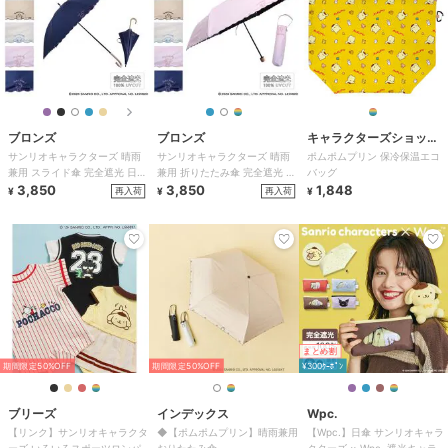
ブロンズ
ブロンズ
キャラクターズショッ
サンリオキャラクターズ 晴雨
サンリオキャラクターズ 晴雨
ポムポムプリン 保冷保温エコ
プ ラフラフ
兼用 スライド傘 完全遮光 日傘
兼用 折りたたみ傘 完全遮光 日
バッグ
長傘 刺繍
3,850
傘 刺繍
3,850
1,848
再入荷
再入荷
¥
¥
¥
まとめ割
期間限定50%OFF
期間限定50%OFF
¥300ｸｰﾎﾟﾝ
ブリーズ
インデックス
Wpc.
【リンク】サンリオキャラクタ
◆【ポムポムプリン】晴雨兼用
【Wpc.】日傘 サンリオキャラ