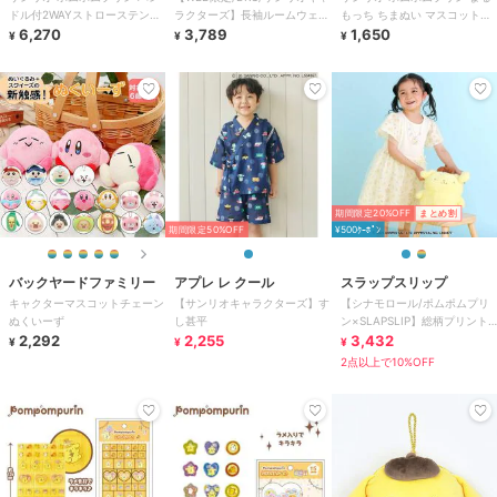
ドル付2WAYストローステンレ
ラクターズ】長袖ルームウェ
もっち ちまぬい マスコット
スタンブラー 水筒 ランチ
6,270
ア・こども
3,789
Sanrio
1,650
¥
¥
¥
Sanri
期間限定20%OFF
まとめ割
期間限定50%OFF
¥500ｸｰﾎﾟﾝ
バックヤードファミリー
アプレ レ クール
スラップスリップ
キャクターマスコットチェーン
【サンリオキャラクターズ】す
【シナモロール/ポムポムプリ
ぬくいーず
し甚平
ン×SLAPSLIP】総柄プリント
2,292
2,255
ふわっとチュールフレアワンピ
3,432
¥
¥
¥
ース(90
2点以上で10%OFF