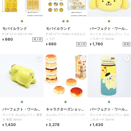
モバイルランド
モバイルランド
パーフェクト・ワール
ﾎﾟﾑﾎﾟﾑﾌﾟﾘﾝ ﾀｲﾙｼｰﾙ ｲｴﾛｰ
ﾎﾟﾑﾎﾟﾑﾌﾟﾘﾝ ｸﾘｽﾀﾙｼｰﾙ おたんじ
サンリオ ポムポムプリン フェ
ド・トーキョー
660
ょうび
イスポーチ Sanrio
再入荷
¥
660
1,760
再入荷
新着
¥
¥
パーフェクト・ワール
キャラクターズショッ
パーフェクト・ワール
サンリオ ポムポムプリン 箸置
ポムポムプリン ニコプリンゲ
サンリオ ポムポムプリン あれ
ド・トーキョー
プ ラフラフ
ド・トーキョー
き 食器 Sanrio
ーム
これポーチ Sanrio
1,430
3,278
1,430
¥
¥
¥