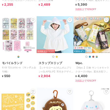
ーズ いろいろスポーツロンパ
おりたたみ傘
クターズ × Wpc. 遮光キャラフ
ス
2,255
2,489
レンズ 完全遮光 遮熱 晴雨兼用
5,390
¥
¥
¥
2点以上で10%OFF
まとめ割
期間限定20%OFF
¥300ｸｰﾎﾟﾝ
モバイルランド
スラップスリップ
Wpc.
ｻﾝﾘｵ TDﾐﾆﾀｲﾙｼｰﾙ （ランダム全
【シナモロール/ポムポムプリ
【Wpc.】日傘 サンリオキャラ
10種）
ン×SLAPSLIP】耳付きデザイ
クターズ×Wpc. 遮光水彩フラ
550
ンパーカー(90~130cm)
2,904
ワー ミニ 完全遮光 遮熱 晴雨
4,400
¥
¥
¥
兼用
2点以上で10%OFF