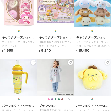
キャラクターズショッ
キャラクターズショッ
キャラクターズショッ
マイメロディ マカロンコスメ
[1BOX 8個入り]リトルツイン
サンリオキャラクターズ シナ
プ ラフラフ
プ ラフラフ
プ ラフラフ
ギフトセット
スターズ キキ＆ララの
モロール フレンズ這い型ぬい
1,650
Patisserie Etoile
9,240
ぐるみS 6Pセット
15,400
¥
¥
¥
パーフェクト・ワール
ブランシェス
パーフェクト・ワール
サンリオ ポムポムプリン ハン
【WEB限定/DRC/サンリオキャ
サンリオ ポムポムプリン まる
ド・トーキョー
ド・トーキョー