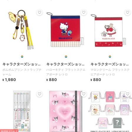
キャラクターズショッ
キャラクターズショッ
キャラクターズショッ
ポムポムプリン ストラップチ
ハローキティ フラットスクエ
マロンクリーム フラットスク
プ ラフラフ
プ ラフラフ
プ ラフラフ
ャーム
アポーチ レトロ
エアポーチ レトロ
1,980
880
880
¥
¥
¥
期間限定SALE