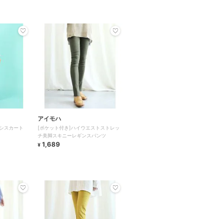
アイモハ
シスカート
[ポケット付き]ハイウエストストレッ
チ美脚スキニーレギンスパンツ
1,689
¥