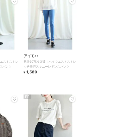
アイモハ
ウエストストレ
累計50万枚突破！ハイウエストストレ
スパンツ
ッチ美脚スキニーレギンスパンツ
1,589
¥
PR