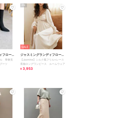
PR
SALE
ィフローラ
ジャスミングランディフローラ
ヒール 華奢見
【Jasmine】シルク風フリル×レース
ム
ブーツ
長袖ロングワンピース ルームウェア
3,953
¥