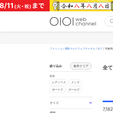
コ
ン
テ
ン
ツ
へ
ス
キ
ッ
プ
ファッション通販マルイウェブチャネル
/
全て
/
対象商
絞り込み
条件クリア
全て
性別
レディース
メンズ
ボーイズ
ガールズ
サイズ
7,182
価格