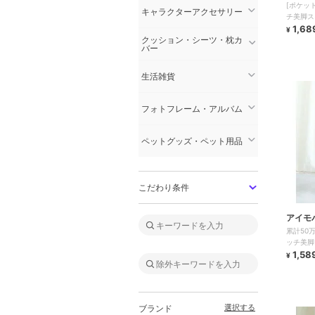
[ポケッ
キャラクターアクセサリー
チ美脚ス
1,68
¥
クッション・シーツ・枕カ
バー
生活雑貨
フォトフレーム・アルバム
ペットグッズ・ペット用品
こだわり条件
アイモ
累計50
ッチ美脚
1,58
¥
選択する
ブランド