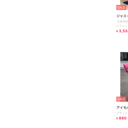
SALE
ジャス
【Jasm
ム
ードソッ
3,53
¥
SALE
アイモ
プラット
880
¥