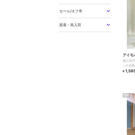
セール/オフ率
新着・再入荷
アイモ
累計50
ッチ美脚
1,58
¥
PR