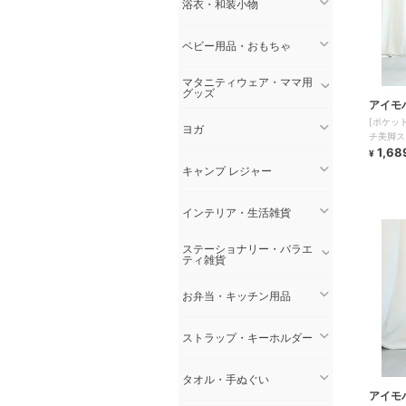
浴衣・和装小物
ベビー用品・おもちゃ
マタニティウェア・ママ用
グッズ
アイモ
[ポケッ
ヨガ
チ美脚ス
1,68
¥
キャンプ レジャー
インテリア・生活雑貨
ステーショナリー・バラエ
ティ雑貨
お弁当・キッチン用品
ストラップ・キーホルダー
タオル・手ぬぐい
アイモ