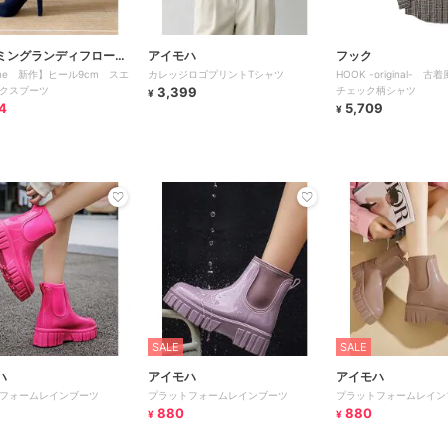
ミングランディフローラ
アイモハ
フック
ine 新作】ヒール9cm スエ
カレッジロゴプリントTシャツ
HOOK -original- 
クスブーツ
3,399
チェック柄シャツ
¥
4
5,709
¥
SALE
SALE
ハ
アイモハ
アイモハ
フォームレインブーツ
プラットフォームレインブーツ
プラットフォームレイン
880
880
¥
¥