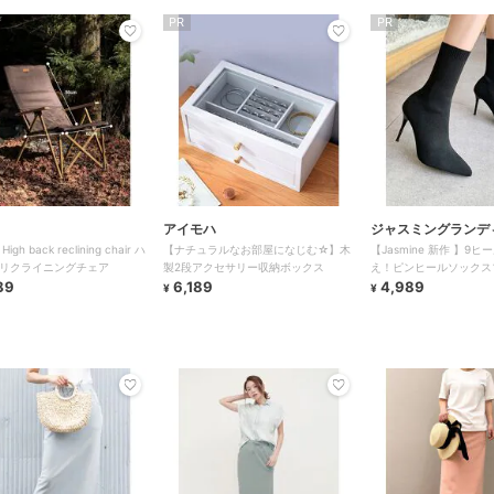
PR
PR
アイモハ
ジャスミングランデ
 High back reclining chair ハ
【ナチュラルなお部屋になじむ☆】木
【Jasmine 新作 】9
ム
リクライニングチェア
製2段アクセサリー収納ボックス
え！ピンヒールソックス
89
6,189
4,989
¥
¥