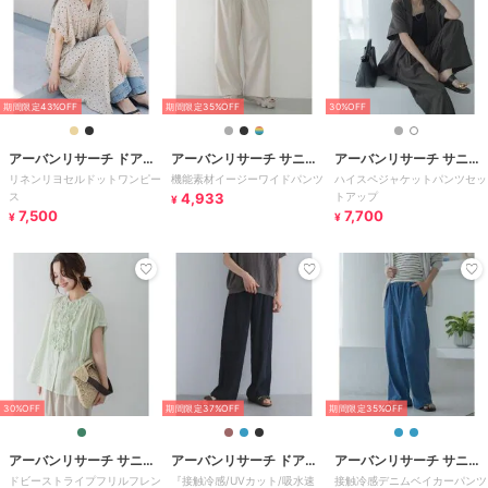
期間限定43%OFF
期間限定35%OFF
30%OFF
アーバンリサーチ ドアー
アーバンリサーチ サニー
アーバンリサーチ サニー
リネンリヨセルドットワンピー
機能素材イージーワイドパンツ
ハイスペジャケットパンツセッ
ズ
レーベル
レーベル
ス
4,933
トアップ
¥
7,500
7,700
¥
¥
30%OFF
期間限定37%OFF
期間限定35%OFF
アーバンリサーチ サニー
アーバンリサーチ ドアー
アーバンリサーチ サニー
ドビーストライプフリルフレン
『接触冷感/UVカット/吸水速
接触冷感デニムベイカーパンツ
レーベル
ズ
レーベル