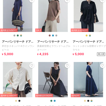
期間限定54%OFF
SALE
期間限定43%OFF
アーバンリサーチ ドアー
アーバンリサーチ ドアー
アーバンリサーチ ドアー
衿付きスキッパーAラインワン
異素材切替えラウンドヘムプル
コットンボイル切替ギャザーブ
ズ
ズ
ズ
ピース
オーバー
ラウス
5,000
4,235
5,000
再入荷
¥
¥
¥
期間限定39%OFF
期間限定55%OFF
40%OFF