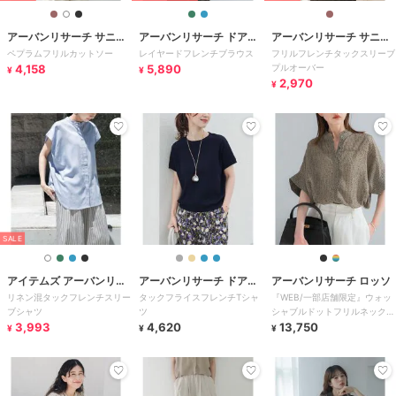
アーバンリサーチ サニー
アーバンリサーチ ドアー
アーバンリサーチ サニー
ペプラムフリルカットソー
レイヤードフレンチブラウス
フリルフレンチタックスリーブ
レーベル
ズ
レーベル
4,158
5,890
プルオーバー
¥
¥
2,970
¥
SALE
アイテムズ アーバンリサ
アーバンリサーチ ドアー
アーバンリサーチ ロッソ
リネン混タックフレンチスリー
タックフライスフレンチTシャ
『WEB/一部店舗限定』ウォッ
ーチ
ズ
ブシャツ
ツ
シャブルドットフリルネックブ
3,993
4,620
ラウス
13,750
¥
¥
¥