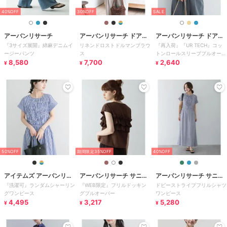
40%OFF
30%OFF
SALE
アーバンリサーチ
アーバンリサーチ ドアー
アーバンリサーチ ドアー
『3サイズ展開』綿麻デニムイ
リネンドロストドルマンブラウ
『再入荷』『UR TECH』コッ
ズ
ズ
ージーパンツ
ス
トンロールスリーブプルオーバ
8,580
7,700
ー
2,640
¥
¥
¥
50%OFF
期間限定35%OFF
40%OFF
アイテムズ アーバンリサ
アーバンリサーチ サニー
アーバンリサーチ サニー
『洗濯可』ランダムシャーリン
『WEB限定』フリルドッキン
ドビーストライプフリルシャツ
ーチ
レーベル
レーベル
グワンピース
グプルオーバー
ワンピース
4,495
3,217
5,280
¥
¥
¥