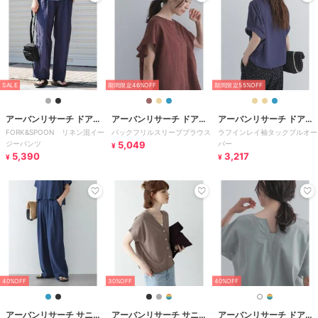
SALE
期間限定46%OFF
期間限定55%OFF
アーバンリサーチ ドアー
アーバンリサーチ ドアー
アーバンリサーチ ドアー
FORK&SPOON リネン混イー
バックフリルスリーブブラウス
ラフインレイ袖タックプルオー
ズ
ズ
ズ
ジーパンツ
5,049
バー
¥
5,390
3,217
¥
¥
40%OFF
30%OFF
40%OFF
アーバンリサーチ サニー
アーバンリサーチ サニー
アーバンリサーチ ドアー