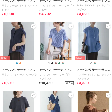
アーバンリサーチ ドアー
アーバンリサーチ ドアー
アーバンリサーチ ドアー
リネンリヨセルドットドルマン
フロントタックノースリーブワ
FORK&SPOON ドッキングワ
ズ
ズ
ズ
シャツ
ンピース
ンピース
6,000
4,702
4,620
¥
¥
¥
40%OFF
30%OFF
アーバンリサーチ ドアー
アーバンリサーチ ドアー
アーバンリサーチ サニー
リネンスキッパーフレンチブラ
リネンフレンチスリーブドロス
エアリーコットンピンタックド
ズ
ズ
レーベル
ウス
トブラウス
レスシャツ
6,270
10,450
4,389
再入荷
¥
¥
¥