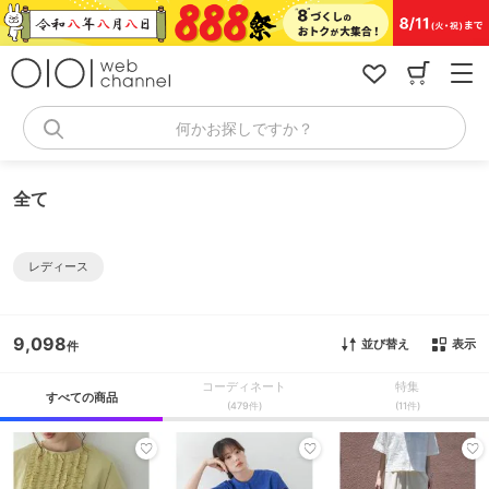
コ
ン
テ
ン
ツ
へ
何かお探しですか？
ス
キ
ッ
全て
プ
レディース
9,098
並び替え
表示
コーディネート
特集
すべての商品
(479件)
(11件)