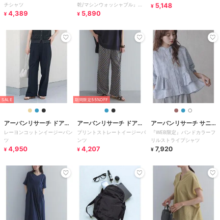
チシャツ
乾/マシンウォッシャブル』ド
5,148
¥
4,389
ライタッチリラ
5,890
¥
¥
SALE
期間限定55%OFF
アーバンリサーチ ドアー
アーバンリサーチ ドアー
アーバンリサーチ サニー
レーヨンコットンイージーパン
プリントストレートイージーパ
『WEB限定』バンドカラーフ
ズ
ズ
レーベル
ツ
ンツ
リルストライプシャツ
4,950
4,207
7,920
¥
¥
¥