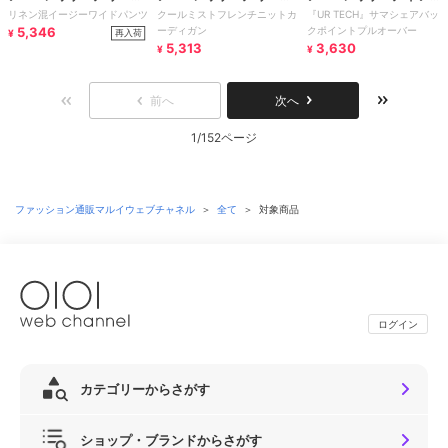
リネン混イージーワイドパンツ
クールミストフレンチニットカ
『UR TECH』サマシェアバッ
レーベル
レーベル
ズ
5,346
ーディガン
クポイントプルオーバー
再入荷
¥
5,313
3,630
¥
¥
前へ
次へ
1/152ページ
ファッション通販マルイウェブチャネル
＞
全て
＞
対象商品
ログイン
カテゴリーからさがす
ショップ・ブランドからさがす