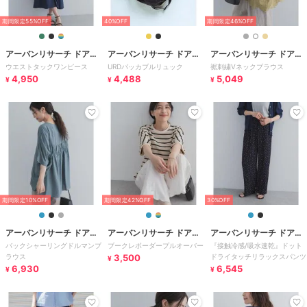
期間限定55%OFF
40%OFF
期間限定46%OFF
アーバンリサーチ ドアー
アーバンリサーチ ドアー
アーバンリサーチ ドアー
ウエストタックワンピース
URDパッカブルリュック
裾刺繍Vネックブラウス
ズ
ズ
ズ
4,950
4,488
5,049
¥
¥
¥
期間限定10%OFF
期間限定42%OFF
30%OFF
アーバンリサーチ ドアー
アーバンリサーチ ドアー
アーバンリサーチ ドアー
バックシャーリングドルマンブ
ブークレボーダープルオーバー
『接触冷感/吸水速乾』ドット
ズ
ズ
ズ
ラウス
3,500
ドライタッチリラックスパンツ
¥
6,930
6,545
¥
¥