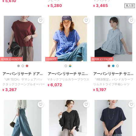
5,610
ンピース
マンTシャツ
¥
5,280
3,465
再入荷
¥
¥
期間限定46%OFF
20%OFF
期間限定25%OFF
アーバンリサーチ ドアー
アーバンリサーチ サニー
アーバンリサーチ サニー
『UR TECH』サマシェアバッ
Vネックフリルカラーブラウス
『WEB限定』バンドカラーフ
ズ
レーベル
レーベル
クタックコクーンプルオーバー
6,072
リルストライプ半袖シャツ
¥
3,267
5,197
¥
¥