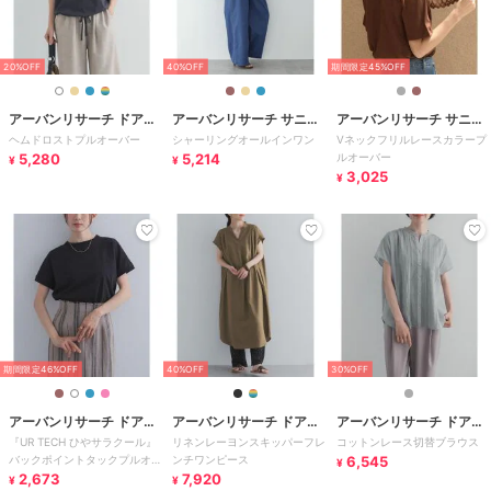
20%OFF
40%OFF
期間限定45%OFF
アーバンリサーチ ドアー
アーバンリサーチ サニー
アーバンリサーチ サニー
ヘムドロストプルオーバー
シャーリングオールインワン
Vネックフリルレースカラープ
ズ
レーベル
レーベル
5,280
5,214
ルオーバー
¥
¥
3,025
¥
期間限定46%OFF
40%OFF
30%OFF
アーバンリサーチ ドアー
アーバンリサーチ ドアー
アーバンリサーチ ドアー
『UR TECH ひやサラクール』
リネンレーヨンスキッパーフレ
コットンレース切替ブラウス
ズ
ズ
ズ
バックポイントタックプルオー
ンチワンピース
6,545
¥
バー
2,673
7,920
¥
¥