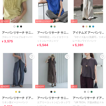
35%OFF
期間限定30%OFF
SALE
アーバンリサーチ サニー
アーバンリサーチ サニー
アイテムズ アーバンリサ
フロントフリルプルオーバー
『WEB限定』バンドカラーコ
『Sサイズあり/洗濯可』リネン
レーベル
レーベル
ーチ
3,575
ットンレースシャツ
レーヨンワイドパンツ
¥
5,544
5,391
¥
¥
40%OFF
40%OFF
SALE
アーバンリサーチ ドアー
アーバンリサーチ サニー
アーバンリサーチ ドアー
リネン混イージーパンツ
エアリーコットンピンタックワ
『UR TECH』汗染み防止ドル
ズ
レーベル
ズ