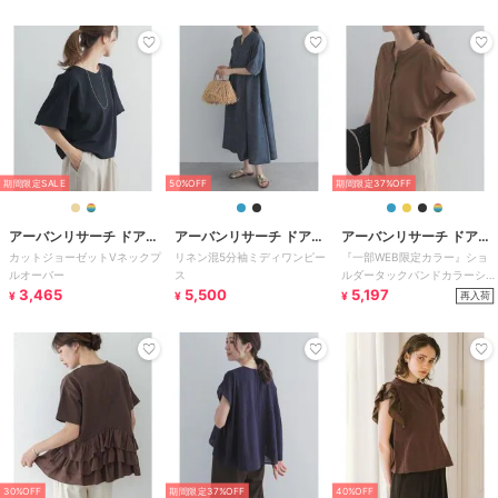
期間限定SALE
50%OFF
期間限定37%OFF
アーバンリサーチ ドアー
アーバンリサーチ ドアー
アーバンリサーチ ドアー
カットジョーゼットVネックプ
リネン混5分袖ミディワンピー
『一部WEB限定カラー』ショ
ズ
ズ
ズ
ルオーバー
ス
ルダータックバンドカラーシャ
3,465
5,500
ツ
5,197
再入荷
¥
¥
¥
30%OFF
期間限定37%OFF
40%OFF