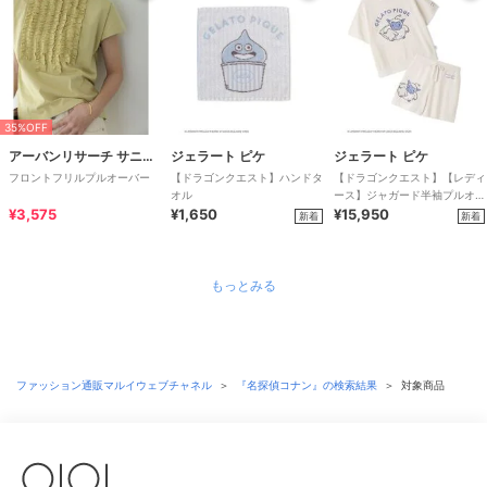
35%OFF
アーバンリサーチ サニーレーベル
ジェラート ピケ
ジェラート ピケ
フロントフリルプルオーバー
【ドラゴンクエスト】ハンドタ
【ドラゴンクエスト】【レディ
オル
ース】ジャガード半袖プルオー
¥3,575
¥1,650
バー&ショートパンツセット
¥15,950
新着
新着
もっとみる
ファッション通販マルイウェブチャネル
＞
『名探偵コナン』の検索結果
＞
対象商品