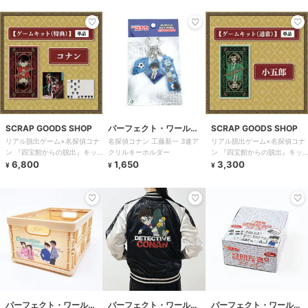
SCRAP GOODS SHOP
パーフェクト・ワール
SCRAP GOODS SHOP
リアル脱出ゲーム×名探偵コナ
名探偵コナン 工藤新一 3連ア
リアル脱出ゲーム×名探偵コナ
ド・トーキョー
ン 『四宝館からの脱出』キッ
クリルキーホルダー
ン 『四宝館からの脱出』キッ
ト 江戸川コナン（特典）
6,800
1,650
ト 毛利小五郎
3,300
¥
¥
¥
パーフェクト・ワール
パーフェクト・ワール
パーフェクト・ワール