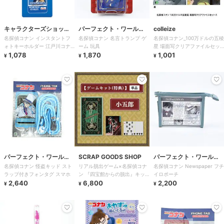
キャラクターズショッ
パーフェクト・ワール
colleize
名探偵コナン インスタントフ
名探偵コナン 名言トランプ ゲ
名探偵コナン_100万ドルの五稜
プ ラフラフ
ド・トーキョー
ォトキーホルダー 江戸川コナ
ーム 玩具
星 場面写クリアファイルセッ
ン 推し活グッズ
1,078
1,870
トA
1,001
¥
¥
¥
パーフェクト・ワール
SCRAP GOODS SHOP
パーフェクト・ワール
名探偵コナン 怪盗キッド スト
リアル脱出ゲーム×名探偵コナ
名探偵コナン Newspaper フチ
ド・トーキョー
ド・トーキョー
ラップ付きフォンタグ スマホ
ン 『四宝館からの脱出』キッ
イロポーチ
2,640
ト 毛利小五郎（特典）
6,800
2,200
¥
¥
¥