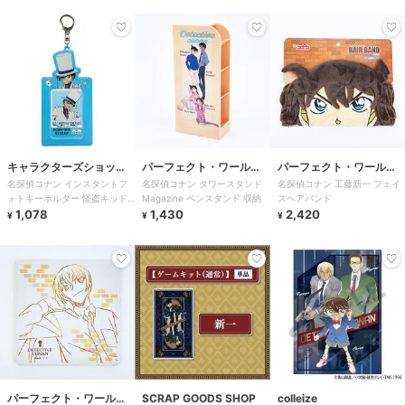
キャラクターズショッ
パーフェクト・ワール
パーフェクト・ワール
名探偵コナン インスタントフ
名探偵コナン タワースタンド
名探偵コナン 工藤新一 フェイ
プ ラフラフ
ド・トーキョー
ド・トーキョー
ォトキーホルダー 怪盗キッド
Magazine ペンスタンド 収納
スヘアバンド
推し活グッズ
1,078
1,430
2,420
¥
¥
¥
パーフェクト・ワール
SCRAP GOODS SHOP
colleize