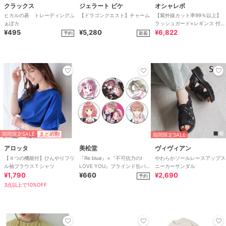
クラックス
ジェラート ピケ
オシャレボ
ヒカルの碁 トレーディングふ
【ドラゴンクエスト】チャーム
【紫外線カット率99％以上】
ぁぼカ
ラッシュガード×レギンス 付き
¥495
¥5,280
タンキニ
¥6,822
予約
新着
期間限定SALE
まとめ割
期間限定SALE
アロッタ
美松堂
ヴィヴィアン
【４つの機能付】ひんやりフリ
『Re:blue』×『不可抗力のI
やわらかソールレースアップス
ル袖ブラウスＴシャツ
LOVE YOU』ブラインド缶バ
ニーカーサンダル
¥1,790
ッジ（全6種）
¥660
¥2,690
予約
3点以上で10%OFF