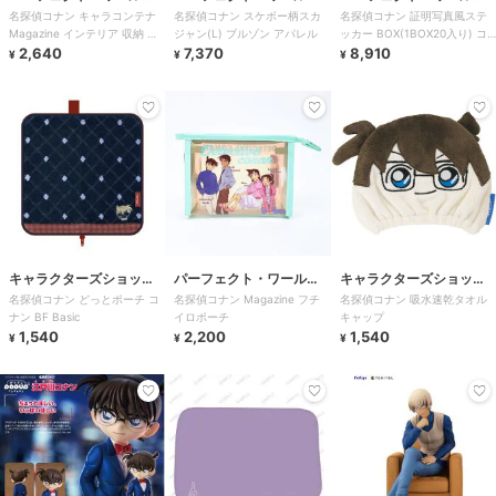
名探偵コナン キャラコンテナ
名探偵コナン スケボー柄スカ
名探偵コナン 証明写真風ステ
ド・トーキョー
ド・トーキョー
ド・トーキョー
Magazine インテリア 収納 小
ジャン(L) ブルゾン アパレル
ッカー BOX(1BOX20入り) コ
物入れ
2,640
7,370
ナンくん
8,910
¥
¥
¥
キャラクターズショッ
パーフェクト・ワール
キャラクターズショッ
名探偵コナン どっとポーチ コ
名探偵コナン Magazine フチ
名探偵コナン 吸水速乾タオル
プ ラフラフ
ド・トーキョー
プ ラフラフ
ナン BF Basic
イロポーチ
キャップ
1,540
2,200
1,540
¥
¥
¥