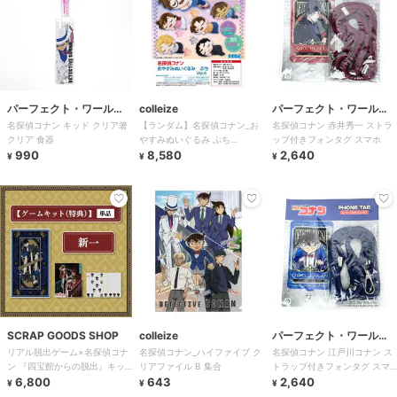
パーフェクト・ワール
colleize
パーフェクト・ワール
名探偵コナン キッド クリア箸
【ランダム】名探偵コナン_お
名探偵コナン 赤井秀一 ストラ
ド・トーキョー
ド・トーキョー
クリア 食器
やすみぬいぐるみ ぷち
ップ付きフォンタグ スマホ
990
Vol.4【コンプリートBOX／6個
8,580
2,640
¥
¥
¥
入り】
SCRAP GOODS SHOP
colleize
パーフェクト・ワール
リアル脱出ゲーム×名探偵コナ
名探偵コナン_ハイファイブ ク
名探偵コナン 江戸川コナン ス
ド・トーキョー
ン 『四宝館からの脱出』キッ
リアファイル B 集合
トラップ付きフォンタグ スマ
ト_工藤新一（特典）
6,800
643
ホ
2,640
¥
¥
¥