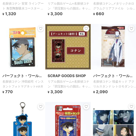
名探偵コナン 安室 ラインアー
リアル脱出ゲーム×名探偵コナ
名探偵コナン_メタリックホロ
ド・トーキョー
ト 角型陶製吸水コースター キ
ン 『四宝館からの脱出』キッ
グラムクリアファイル シルバ
ッチン
1,320
ト 工藤新一
3,300
ーライン
660
¥
¥
¥
パーフェクト・ワール
SCRAP GOODS SHOP
パーフェクト・ワール
名探偵コナン 沖田総司 インス
リアル脱出ゲーム×名探偵コナ
名探偵コナン 怪盗キッド アク
ド・トーキョー
ド・トーキョー
タントフォトマグネットvol.6
ン 『四宝館からの脱出』キッ
リルスタンド レトロモダンシ
770
ト 江戸川コナン
3,300
リーズ アクスタ
2,090
¥
¥
¥