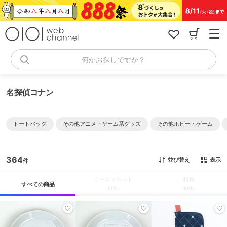
コ
ン
テ
ン
ツ
へ
何かお探しですか？
ス
キ
ッ
名探偵コナン
プ
トートバッグ
その他アニメ・ゲーム系グッズ
その他ホビー・ゲーム
364
並び替え
表示
コーディネート
特集
すべての商品
(0件)
(0件)