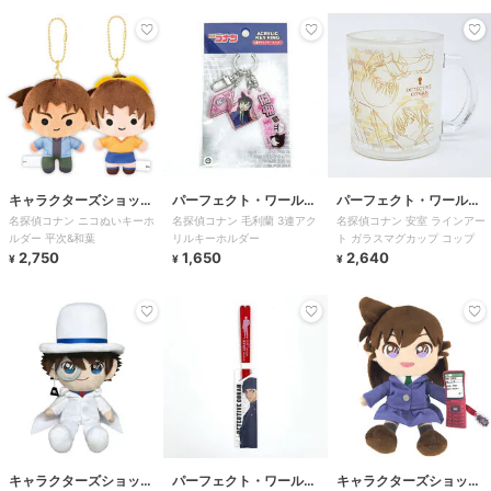
キャラクターズショッ
パーフェクト・ワール
パーフェクト・ワール
名探偵コナン ニコぬいキーホ
名探偵コナン 毛利蘭 3連アク
名探偵コナン 安室 ラインアー
プ ラフラフ
ド・トーキョー
ド・トーキョー
ルダー 平次&和葉
リルキーホルダー
ト ガラスマグカップ コップ
2,750
1,650
2,640
¥
¥
¥
キャラクターズショッ
パーフェクト・ワール
キャラクターズショッ