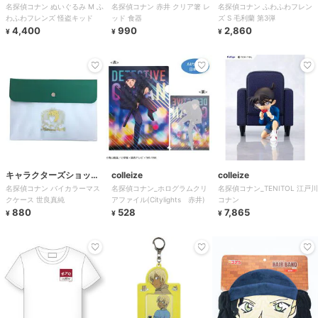
名探偵コナン ぬいぐるみ M ふ
名探偵コナン 赤井 クリア箸 レ
名探偵コナン ふわふわフレン
プ ラフラフ
ド・トーキョー
プ ラフラフ
わふわフレンズ 怪盗キッド
ッド 食器
ズ S 毛利蘭 第3弾
4,400
990
2,860
¥
¥
¥
キャラクターズショッ
colleize
colleize
名探偵コナン バイカラーマス
名探偵コナン_ホログラムクリ
名探偵コナン_TENITOL 江戸川
プ ラフラフ
クケース 世良真純
アファイル(Citylights 赤井)
コナン
880
528
7,865
¥
¥
¥