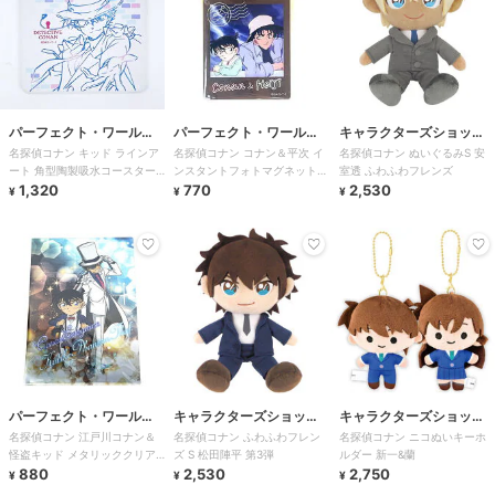
パーフェクト・ワール
パーフェクト・ワール
キャラクターズショッ
名探偵コナン キッド ラインア
名探偵コナン コナン＆平次 イ
名探偵コナン ぬいぐるみS 安
ド・トーキョー
ド・トーキョー
プ ラフラフ
ート 角型陶製吸水コースター
ンスタントフォトマグネット
室透 ふわふわフレンズ
キッチン
1,320
vol.6
770
2,530
¥
¥
¥
パーフェクト・ワール
キャラクターズショッ
キャラクターズショッ
名探偵コナン 江戸川コナン＆
名探偵コナン ふわふわフレン
名探偵コナン ニコぬいキーホ
ド・トーキョー
プ ラフラフ
プ ラフラフ
怪盗キッド メタリッククリア
ズ S 松田陣平 第3弾
ルダー 新一&蘭
ファイル 文具
880
2,530
2,750
¥
¥
¥