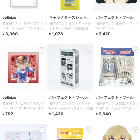
colleize
キャラクターズショッ
パーフェクト・ワール
名探偵コナン 喫茶ポアロシリ
名探偵コナン インスタントフ
名探偵コナン 赤井秀一 フェイ
プ ラフラフ
ド・トーキョー
ーズ Ｔシャツ ワンポイント
ォトキーホルダー 安室透 推し
スヘアバンド
看板ロゴ Ｍサイズ
3,960
活グッズ
1,078
2,420
¥
¥
¥
colleize
パーフェクト・ワール
パーフェクト・ワール
名探偵コナン_マイクロファイ
名探偵コナン タワースタンド
名探偵コナン 安室透 ストラッ
ド・トーキョー
ド・トーキョー
バー PALE TONE series 江戸
Newspaper ペンスタンド 収納
プ付きフォンタグ スマホ
川コナン vol.3
792
1,430
2,640
¥
¥
¥