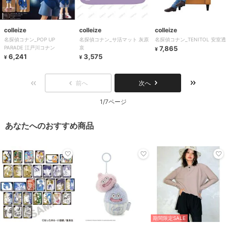
colleize
colleize
colleize
名探偵コナン_POP UP
名探偵コナン_サ活マット 灰原
名探偵コナン_TENITOL 安室透
PARADE 江戸川コナン
哀
7,865
¥
6,241
3,575
¥
¥
前へ
次へ
1/7ページ
あなたへのおすすめ商品
期間限定SALE