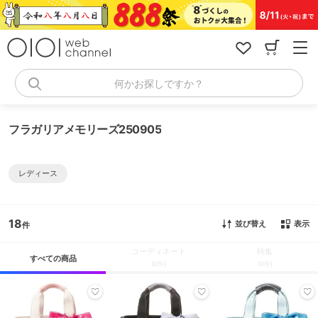
コ
ン
テ
ン
ツ
へ
何かお探しですか？
ス
キ
ッ
フラガリアメモリーズ250905
プ
レディース
18
並び替え
表示
コーディネート
特集
すべての商品
(0件)
(0件)