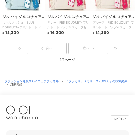
ジル バイ ジル スチュアー
ジル バイ ジル スチュアー
ジル バイ ジル スチュアー
ウィルメッシュ BLUE
サナー RED BOUQUET×フリ
プルース RED BOUQUET×フ
ト
ト
ト
BOUQUET×フリルトートバッ
ルトートバッグ＆スカーフセッ
リルトートバッグ＆スカーフセ
グ＆スカーフセット
14,300
ト
14,300
ット
14,300
¥
¥
¥
前へ
次へ
1/1ページ
ファッション通販マルイウェブチャネル
＞
『フラガリアメモリーズ250905』の検索結果
＞
対象商品
ログイン