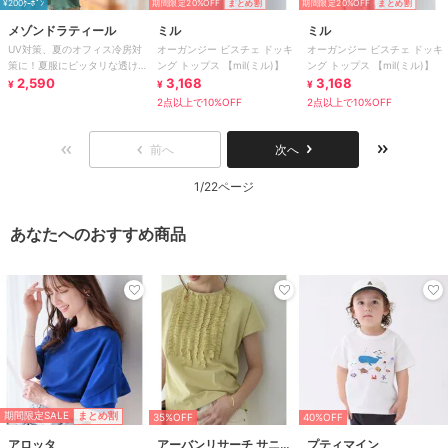
¥200ｸｰﾎﾟﾝ
期間限定20%OFF
まとめ割
期間限定20%OFF
まとめ割
メゾンドラティール
ミル
ミル
UV対策、夏のオフィス冷房対
オーガンジー ビスチェ ドッキ
オーガンジー ビスチェ ドッキ
策に！夏服にピッタリな透け感
ング トップス 【mil(ミル)】
ング トップス 【mil(ミル)】
Vネック上品シアーUVカットカ
2,590
3,168
3,168
¥
¥
¥
ーデ
2点以上で10%OFF
2点以上で10%OFF
前へ
次へ
1/22ページ
あなたへのおすすめ商品
期間限定SALE
まとめ割
35%OFF
40%OFF
アロッタ
アーバンリサーチ サニーレーベル
プティマイン