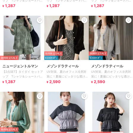
ップ Tシャツ＆ショートパン
ップ Tシャツ＆ショートパン
ップ Tシャツ＆ショートパン
ツセット
1,287
ツセット
1,287
ツセット
1,287
¥
¥
¥
期間限定SALE
期間限定SALE
期間限定SALE
¥200ｸｰﾎﾟﾝ
¥200ｸｰﾎﾟﾝ
ニュージェントルマン
メゾンドラティール
メゾンドラティール
【2点SET】タイダイ セットア
UV対策、夏のオフィス冷房対
UV対策、夏のオフィス冷房対
ップ Tシャツ＆ショートパン
策に！夏服にピッタリな透け感
策に！夏服にピッタリな透け感
ツセット
1,287
Vネック上品シアーUVカットカ
2,590
Vネック上品シアーUVカットカ
2,590
¥
¥
¥
ーデ
ーデ
期間限定SALE