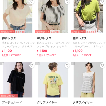
期間限定SALE
まとめ割
期間限定SALE
まとめ割
期間限定SALE
まとめ割
神戸レタス
神戸レタス
神戸レタス
洗える コットン100％フレンチ
洗える コットン100％フレンチ
洗える コットン100％フレンチ
スリーブTシャツ ［S / M / L］
スリーブTシャツ ［S / M / L］
スリーブTシャツ ［S / M / L］
[C5106]
1,100
[C5106]
1,100
[C5106]
1,100
¥
¥
¥
2点以上で5%OFF
2点以上で5%OFF
2点以上で5%OFF
PR
PR
PR
期間限定49%OFF
ブージュルード
クリフメイヤー
クリフメイヤー