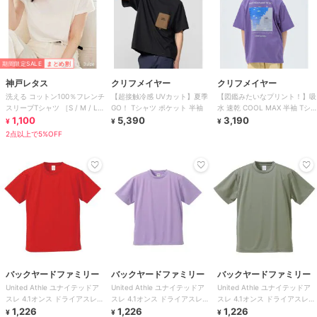
期間限定SALE
まとめ割
神戸レタス
クリフメイヤー
クリフメイヤー
洗える コットン100％フレンチ
【超接触冷感 UVカット】夏季
【図鑑みたいなプリント！】吸
スリーブTシャツ ［S / M / L］
GO！ Tシャツ ポケット 半袖
水 速乾 COOL MAX 半袖 Tシ
[C5106]
1,100
5,390
ャツ 深海 120cm～170cm
3,190
¥
¥
¥
2点以上で5%OFF
バックヤードファミリー
バックヤードファミリー
バックヤードファミリー
United Athle ユナイテッドア
United Athle ユナイテッドア
United Athle ユナイテッドア
スレ 4.1オンス ドライアスレチ
スレ 4.1オンス ドライアスレチ
スレ 4.1オンス ドライアスレチ
ック Tシャツ
1,226
ック Tシャツ
1,226
ック Tシャツ
1,226
¥
¥
¥