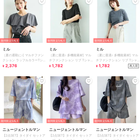
期間限定SALE
期間限定SALE
期間限定SALE
ミル
ミル
ミル
［夏の通勤に♪] マルチファン
［夏に最適♪ 多機能素材] マル
［夏に最適♪ 多機能素材] マル
クション ラッフルカラーTシャ
チファンクション リブ Tシャ
チファンクション リブ Tシャ
2,376
ツ/ 汗染み防止 【mil/ミル】
ツ / 汗染み防止 【mil/ミル】
1,782
ツ / 汗染み防止 【mil/ミル】
1,782
再入荷
¥
¥
¥
期間限定SALE
期間限定SALE
期間限定SALE
ニュージェントルマン
ニュージェントルマン
ニュージェントルマン
【2点SET】タイダイ セットア
【2点SET】タイダイ セットア
【2点SET】タイダイ セットア