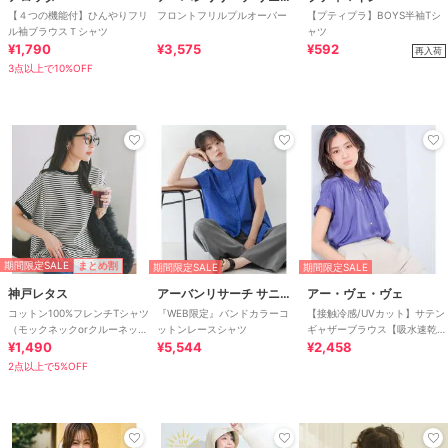
【４つの機能付】ひんやりフリ
フロントフリルプルオーバー
【プティプラ】BOYS半袖Tシ
ル袖ブラウスＴシャツ
ャツ
¥1,790
¥3,575
¥592
再入荷
3点以上で10%OFF
期間限定SALE
まとめ割
期間限定SALE
期間限定SALE
神戸レタス
アーバンリサーチ サニーレーベル
アー・ヴェ・ヴェ
コットン100%フレンチTシャツ
『WEB限定』バンドカラーコ
【接触冷感/UVカット】サテン
（モックネックorクルーネッ
ットンレースシャツ
ギャザーブラウス【吸水速乾/
ク） [C4819]
¥1,490
¥5,544
イージーケア】
¥2,458
2点以上で5%OFF