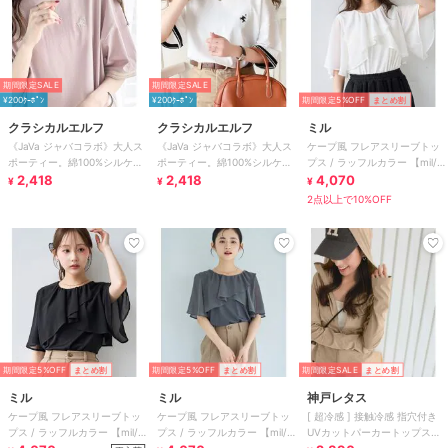
期間限定SALE
期間限定SALE
¥200ｸｰﾎﾟﾝ
¥200ｸｰﾎﾟﾝ
期間限定5%OFF
まとめ割
クラシカルエルフ
クラシカルエルフ
ミル
《JaVa ジャバコラボ》大人ス
《JaVa ジャバコラボ》大人ス
ケープ風 フレアスリーブトッ
ポーティー。綿100%シルケッ
ポーティー。綿100%シルケッ
プス / ラッフルカラー 【mil/ミ
ト 配色刺繍Tシャツ
2,418
ト 配色刺繍Tシャツ
2,418
ル】
4,070
¥
¥
¥
2点以上で10%OFF
期間限定5%OFF
まとめ割
期間限定5%OFF
まとめ割
期間限定SALE
まとめ割
ミル
ミル
神戸レタス
ケープ風 フレアスリーブトッ
ケープ風 フレアスリーブトッ
[ 超冷感 ] 接触冷感 指穴付き
プス / ラッフルカラー 【mil/ミ
プス / ラッフルカラー 【mil/ミ
UVカットパーカートップス