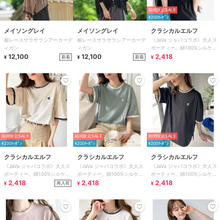
期間限定SALE
¥200ｸｰﾎﾟﾝ
メイソングレイ
メイソングレイ
クラシカルエルフ
裾レースサラサラシアーカーデ
裾レースサラサラシアーカーデ
《JaVa ジャバコラボ》大人ス
ィガン
ィガン
ポーティー。綿100%シルケッ
12,100
12,100
ト 配色刺繍Tシャツ
2,418
新着
新着
¥
¥
¥
期間限定SALE
期間限定SALE
期間限定SALE
¥200ｸｰﾎﾟﾝ
¥200ｸｰﾎﾟﾝ
¥200ｸｰﾎﾟﾝ
クラシカルエルフ
クラシカルエルフ
クラシカルエルフ
《JaVa ジャバコラボ》大人ス
《JaVa ジャバコラボ》大人ス
《JaVa ジャバコラボ》大人ス
ポーティー。綿100%シルケッ
ポーティー。綿100%シルケッ
ポーティー。綿100%シルケッ
ト 配色刺繍Tシャツ
2,418
ト 配色刺繍Tシャツ
2,418
ト 配色刺繍Tシャツ
2,418
再入荷
¥
¥
¥