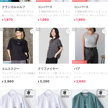
¥200ｸｰﾎﾟﾝ
期間限定SALE
期間限定SALE
クラシカルエルフ
コンバース
コンバース
《Javaジャバコラボ》大人上
【 接触冷感 UVカット 】 シュ
【 接触冷感 UVカット 】 シュ
級シンプル。滑らかオーガニッ
ーズプリント ポケットクルー
ーズプリント ポケットクルー
クコットン100％ワンポイント
1,870
ネック 半袖 Tシャツ
1,980
ネック 半袖 Tシャツ
1,980
¥
¥
¥
刺繍Tシャツ
PR
PR
PR
期間限定SALE
エムエスジー
クリフメイヤー
バブ
ヴィンテージライクロゴ刺繍カ
【サマーニット風！】コットン
ベーシックシアーラインタンク
ットオフTシャツ
100％ ドルマン ボーダー ポロ
トップ
3,960
シャツ
5,390
2,640
¥
¥
¥