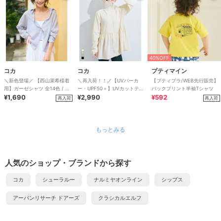
40%OFF
コカ
コカ
プティマイン
＼新色登場／ 【西山茉希様着
＼再入荷！！／【UVパーカ
【プティプラ/WEB先行販売】
用】ガーゼシャツ 全14色 / 冷
ー・UPF50＋】UVカットティ
バックプリント半袖Tシャツ
房対策
¥1,690
アードパーカー 全4色
¥2,990
¥592
再入荷
再入荷
もっとみる
人気のショップ・ブランドから探す
コカ
シューラルー
ナルミヤオンライン
シップス
アーバンリサーチ ドアーズ
クラシカルエルフ