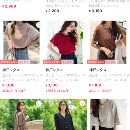
ビジューロゴＴシャツ
【犬柄がかわいい！】コットン
【汗染み防止 撥水防汚 速乾 接
2,989
100％ 鼻ぺちゃ Tシャツ
触冷感】タンクトップ
¥
120cm～170cm
2,200
3,190
¥
¥
期間限定SALE
まとめ割
期間限定SALE
まとめ割
期間限定SALE
まとめ割
神戸レタス
神戸レタス
神戸レタス
洗える コットン100％フレンチ
洗える コットン100％フレンチ
洗える コットン100％フレンチ
スリーブTシャツ ［S / M / L］
スリーブTシャツ ［S / M / L］
スリーブTシャツ ［S / M / L］
[C5106]
1,100
[C5106]
1,100
[C5106]
1,100
¥
¥
¥
2点以上で5%OFF
2点以上で5%OFF
2点以上で5%OFF