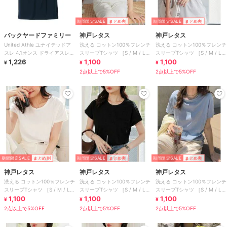
期間限定SALE
まとめ割
期間限定SALE
まとめ割
バックヤードファミリー
神戸レタス
神戸レタス
United Athle ユナイテッドア
洗える コットン100％フレンチ
洗える コットン100％フレンチ
スレ 4.1オンス ドライアスレチ
スリーブTシャツ ［S / M / L］
スリーブTシャツ ［S / M / L］
ック Tシャツ
1,226
[C5106]
1,100
[C5106]
1,100
¥
¥
¥
2点以上で5%OFF
2点以上で5%OFF
期間限定SALE
まとめ割
期間限定SALE
まとめ割
期間限定SALE
まとめ割
神戸レタス
神戸レタス
神戸レタス
洗える コットン100％フレンチ
洗える コットン100％フレンチ
洗える コットン100％フレンチ
スリーブTシャツ ［S / M / L］
スリーブTシャツ ［S / M / L］
スリーブTシャツ ［S / M / L］
[C5106]
1,100
[C5106]
1,100
[C5106]
1,100
¥
¥
¥
2点以上で5%OFF
2点以上で5%OFF
2点以上で5%OFF