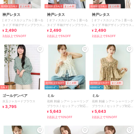
期間限定SALE
まとめ割
期間限定SALE
まとめ割
期間限定SALE
まとめ割
神戸レタス
神戸レタス
神戸レタス
[ オフィスカジュアル ] 選べる
[ オフィスカジュアル ] 選べる
[ オフィスカジュアル ] 選べる
タイプ 半袖デザインブラウス
タイプ 半袖デザインブラウス
タイプ 半袖デザインブラウス
[C6759]
2,490
[C6759]
2,490
[C6759]
2,490
¥
¥
¥
2点以上で5%OFF
2点以上で5%OFF
2点以上で5%OFF
期間限定5%OFF
まとめ割
期間限定5%OFF
まとめ割
SALE
¥888ｸｰﾎﾟﾝ
¥888ｸｰﾎﾟﾝ
ゴールデンベア
ミル
ミル
水玉ジャカードブラウス
花柄 刺繍 シアー シャーリング
花柄 刺繍 シアー シャーリング
3,795
ブラウス / セットアップ対応
ブラウス / セットアップ対応
¥
【mil/ミル】
5,643
【mil/ミル】
5,643
¥
¥
2点以上で10%OFF
2点以上で10%OFF