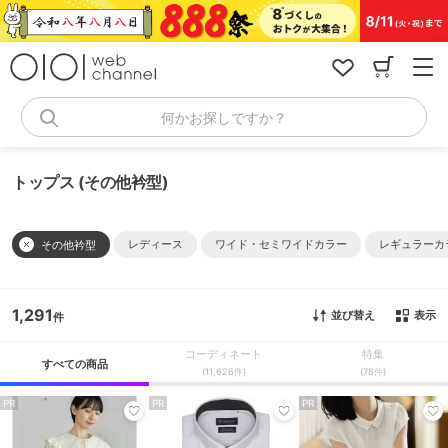
コ
ン
テ
ン
ツ
へ
何かお探しですか？
ス
キ
ッ
トップス (その他衿型)
プ
レディース
ワイド・セミワイドカラー
レギュラーカ
その他衿型
1,291
並び替え
表示
コーディネート
特集
すべての商品
(11,626件)
(78件)
PR
PR
PR