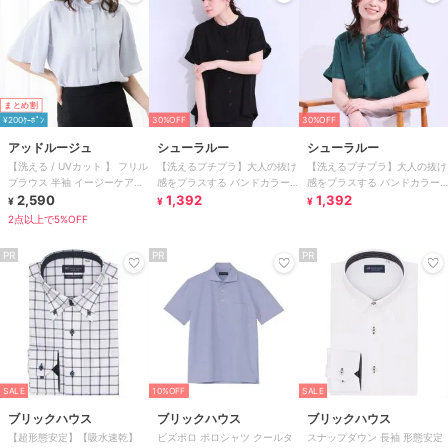
まとめ割
¥200ｸｰﾎﾟﾝ
30%OFF
30%OFF
アッドルージュ
シューラルー
シューラルー
【洗える / UVカット 】 フリル
【洗えるプチプラ】大人の抜け
【洗えるプチプラ】大人の抜け
ブラウス 半袖 イージーケア
感をプラスする バンドカラー
感をプラスする バンドカラー
S～4L
2,590
シャツ
1,392
シャツ
1,392
¥
¥
¥
2点以上で5%OFF
PR
PR
PR
SALE
10%OFF
SALE
ブリックハウス
ブリックハウス
ブリックハウス
【超形態安定】【吸水速乾】
ビズポロ ポロシャツ クールタ
スナップダウン 長袖 形態安定