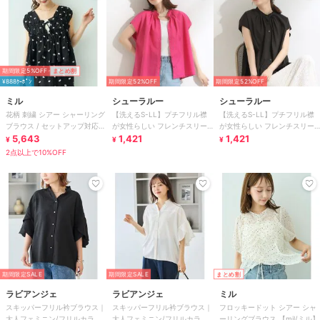
期間限定5%OFF
まとめ割
¥888ｸｰﾎﾟﾝ
期間限定52%OFF
期間限定52%OFF
ミル
シューラルー
シューラルー
花柄 刺繍 シアー シャーリング
【洗えるS-LL】プチフリル襟
【洗えるS-LL】プチフリル襟
ブラウス / セットアップ対応
が女性らしい フレンチスリー
が女性らしい フレンチスリー
【mil/ミル】
5,643
ブシャツ
1,421
ブシャツ
1,421
¥
¥
¥
2点以上で10%OFF
期間限定SALE
期間限定SALE
まとめ割
ラビアンジェ
ラビアンジェ
ミル
スキッパーフリル衿ブラウス｜
スキッパーフリル衿ブラウス｜
フロッキードット シアー シャ
大人フェミニン/フリルカラー/
大人フェミニン/フリルカラー/
ーリングブラウス 【mil/ミル】