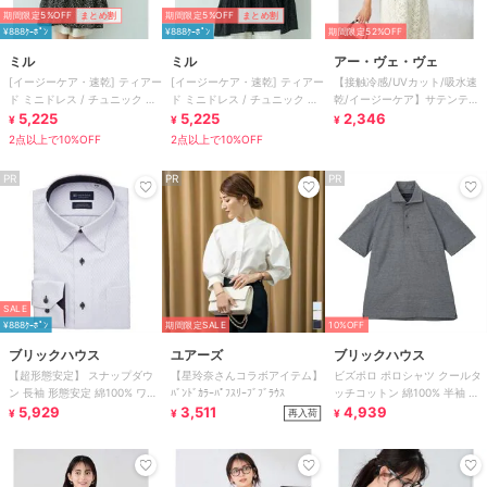
期間限定5%OFF
まとめ割
期間限定5%OFF
まとめ割
¥888ｸｰﾎﾟﾝ
¥888ｸｰﾎﾟﾝ
期間限定52%OFF
ミル
ミル
アー・ヴェ・ヴェ
[イージーケア・速乾] ティアー
[イージーケア・速乾] ティアー
【接触冷感/UVカット/吸水速
ド ミニドレス / チュニック ブ
ド ミニドレス / チュニック ブ
乾/イージーケア】サテンティ
ラウス 【mil/ミル】
5,225
ラウス 【mil/ミル】
5,225
アードブラウス
2,346
¥
¥
¥
2点以上で10%OFF
2点以上で10%OFF
PR
PR
PR
SALE
¥888ｸｰﾎﾟﾝ
期間限定SALE
10%OFF
ブリックハウス
ユアーズ
ブリックハウス
【超形態安定】 スナップダウ
【星玲奈さんコラボアイテム】
ビズポロ ポロシャツ クールタ
ン 長袖 形態安定 綿100% ワイ
ﾊﾞﾝﾄﾞｶﾗｰﾊﾟﾌｽﾘｰﾌﾞﾌﾞﾗｳｽ
ッチコットン 綿100% 半袖 メ
シャツ
5,929
3,511
ンズ
4,939
再入荷
¥
¥
¥