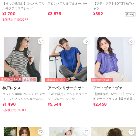
【４つの機能付】ひんやりフリ
フロントフリルプルオーバー
【プティプラ】BOYS半袖Tシ
ル袖ブラウスＴシャツ
ャツ
¥1,790
¥3,575
¥592
再入荷
3点以上で10%OFF
期間限定SALE
まとめ割
期間限定SALE
期間限定SALE
神戸レタス
アーバンリサーチ サニーレーベル
アー・ヴェ・ヴェ
コットン100%フレンチTシャツ
『WEB限定』バンドカラーコ
【接触冷感/UVカット】サテン
（モックネックorクルーネッ
ットンレースシャツ
ギャザーブラウス【吸水速乾/
ク） [C4819]
¥1,490
¥5,544
イージーケア】
¥2,458
2点以上で5%OFF