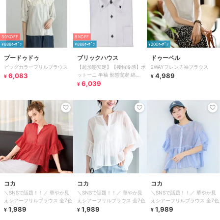
30%OFF
8%OFF
¥888ｸｰﾎﾟﾝ
¥888ｸｰﾎﾟﾝ
¥200ｸｰﾎﾟﾝ
プードゥドゥ
ブリックハウス
ドゥーベル
ビッグカラーフリルブラウス
【超形態安定】【接触冷感】ボ
2WAYフレンチ袖ブラウス
6,083
ットーニ 半袖 形態安定 綿
4,989
¥
¥
100% ワイシャツ
6,039
¥
コカ
コカ
コカ
＼SNSで話題！！／ 華やか見
＼SNSで話題！！／ 華やか見
＼SNSで話題！！／ 華やか見
えシアーフリルブラウス 全7色
えシアーフリルブラウス 全7色
えシアーフリルブラウス 全7色
1,989
1,989
1,989
¥
¥
¥