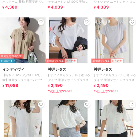
ボットーニ 長袖 形態安定 ワイ
ッチコットン 綿100% 半袖 メ
ワイシャツ ニットシャツ スト
シャツ
4,389
ンズ
4,939
レッチ
4,389
¥
¥
¥
期間限定28%OFF
¥1888ｸｰﾎﾟﾝ
期間限定SALE
まとめ割
期間限定SALE
まとめ割
インディヴィ
神戸レタス
神戸レタス
【撥水／UVケア／SETUP可
[ オフィスカジュアル ] 選べる
[ オフィスカジュアル ] 選べる
能】軽量タックスキッパーブラ
タイプ 半袖デザインブラウス
タイプ 半袖デザインブラウス
ウス
11,088
[C6759]
2,490
[C6759]
2,490
¥
¥
¥
2点以上で5%OFF
2点以上で5%OFF