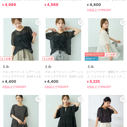
パール釦/フレアスリーブ/Vネ
4,989
パール釦/フレアスリーブ/Vネ
4,989
4,400
¥
¥
¥
ック
ック
2点以上で10%OFF
期間限定5%OFF
まとめ割
まとめ割
まとめ割
¥888ｸｰﾎﾟﾝ
ミル
ミル
ミル
フロッキードット シアー シャ
フロッキードット シアー シャ
[イージーケア・速乾] ティアー
ーリングブラウス 【mil/ミル】
ーリングブラウス 【mil/ミル】
ド ミニドレス / チュニック ブ
4,400
4,400
ラウス 【mil/ミル】
5,225
¥
¥
¥
2点以上で10%OFF
2点以上で10%OFF
2点以上で10%OFF