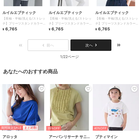
ルイルエブティック
ルイルエブティック
ルイルエブティック
【長袖・半袖/洗える/ストレッ
【長袖・半袖/洗える/ストレッ
【長袖・半袖/洗える/ストレッ
チ】プリーツスタンドカラーブ
チ】プリーツスタンドカラーブ
チ】プリーツスタンドカラーブ
ラウス
6,765
ラウス
6,765
ラウス
6,765
¥
¥
¥
前へ
次へ
1/22ページ
あなたへのおすすめ商品
期間限定SALE
まとめ割
35%OFF
40%OFF
アロッタ
アーバンリサーチ サニーレーベル
プティマイン