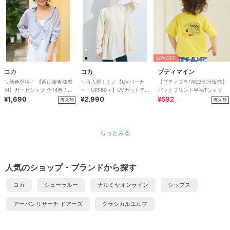
40%OFF
コカ
コカ
プティマイン
＼新色登場／ 【西山茉希様着
＼再入荷！！／【UVパーカ
【プティプラ/WEB先行販売】
用】ガーゼシャツ 全14色 / 冷
ー・UPF50＋】UVカットティ
バックプリント半袖Tシャツ
房対策
¥1,690
アードパーカー 全4色
¥2,990
¥592
再入荷
再入荷
もっとみる
人気のショップ・ブランドから探す
コカ
シューラルー
ナルミヤオンライン
シップス
アーバンリサーチ ドアーズ
クラシカルエルフ