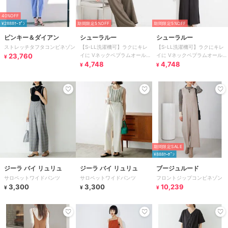
40%OFF
¥2888ｸｰﾎﾟﾝ
期間限定5%OFF
期間限定5%OFF
ピンキー＆ダイアン
シューラルー
シューラルー
ストレッチタフタコンビネゾン
【S-LL洗濯機可】ラクにキレ
【S-LL洗濯機可】ラクにキレ
23,760
イに Vネックペプラムオールイ
イに Vネックペプラムオールイ
¥
ンワン
4,748
ンワン
4,748
¥
¥
期間限定SALE
¥888ｸｰﾎﾟﾝ
ジーラ バイ リュリュ
ジーラ バイ リュリュ
ブージュルード
サロペットワイドパンツ
サロペットワイドパンツ
フロントジップコンビネゾン
3,300
3,300
10,239
¥
¥
¥