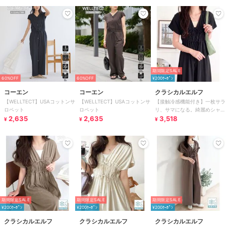
期間限定SALE
60%OFF
60%OFF
¥200ｸｰﾎﾟﾝ
コーエン
コーエン
クラシカルエルフ
【WELLTECT】USAコットンサ
【WELLTECT】USAコットンサ
【接触冷感機能付き】一枚サラ
ロペット
ロペット
リ、サマになる。綺麗めシャー
2,635
2,635
リングリボンオールインワン
3,518
¥
¥
¥
期間限定SALE
期間限定SALE
期間限定SALE
¥200ｸｰﾎﾟﾝ
¥200ｸｰﾎﾟﾝ
¥200ｸｰﾎﾟﾝ
クラシカルエルフ
クラシカルエルフ
クラシカルエルフ