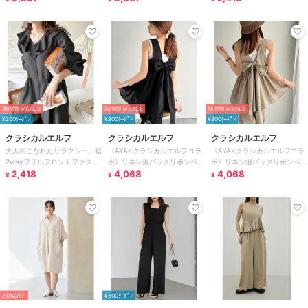
袖）
期間限定SALE
期間限定SALE
期間限定SALE
¥200ｸｰﾎﾟﾝ
¥200ｸｰﾎﾟﾝ
¥200ｸｰﾎﾟﾝ
クラシカルエルフ
クラシカルエルフ
クラシカルエルフ
大人のこなれたリラクシー。裾
《AYA×クラシカルエルフコラ
《AYA×クラシカルエルフコラ
2wayフリルフロントファスナ
ボ》リネン混バックリボンペプ
ボ》リネン混バックリボンペプ
ードロストオールインワン（長
2,418
ラムセットアップ
4,068
ラムセットアップ
4,068
¥
¥
¥
袖）
30%OFF
¥500ｸｰﾎﾟﾝ