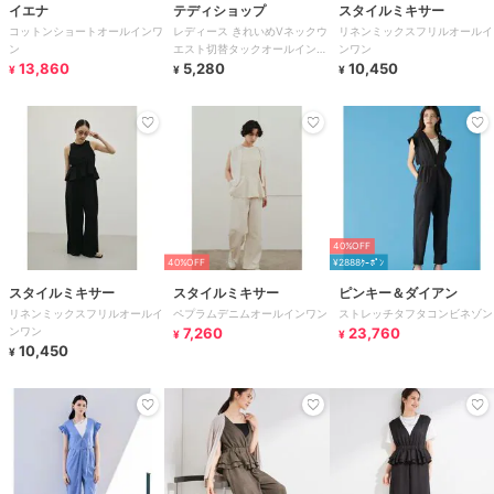
イエナ
テディショップ
スタイルミキサー
コットンショートオールインワ
レディース きれいめVネックウ
リネンミックスフリルオールイ
ン
エスト切替タックオールインワ
ンワン
13,860
ン
5,280
10,450
¥
¥
¥
40%OFF
40%OFF
¥2888ｸｰﾎﾟﾝ
スタイルミキサー
スタイルミキサー
ピンキー＆ダイアン
リネンミックスフリルオールイ
ペプラムデニムオールインワン
ストレッチタフタコンビネゾン
ンワン
7,260
23,760
¥
¥
10,450
¥