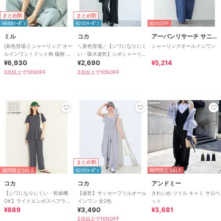
まとめ割
まとめ割
¥888ｸｰﾎﾟﾝ
¥200ｸｰﾎﾟﾝ
40%OFF
ミル
コカ
アーバンリサーチ サニーレーベル
[新色登場♪] シャーリング オー
＼新色登場／【シワになりにく
シャーリングオールインワン
ルインワン / ドット柄 楊柳 ギ
い・吸水速乾】シボシャーリン
ンガム 【mil(ミル)】
¥6,930
グフリルオールインワン 全2色
¥2,690
¥5,214
2点以上で10%OFF
2点以上で10%OFF
まとめ割
期間限定SALE
¥200ｸｰﾎﾟﾝ
期間限定SALE
コカ
コカ
アンドミー
【シワになりにくい・乾燥機
【速乾】サッカーフリルオール
きれいめ ツイル キャミ サロペ
OK】ライトエンボスペプラム
インワン 全2色
ット
オールインワン 全2色
¥889
¥3,490
¥3,681
2点以上で10%OFF