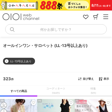
コ
ン
テ
ン
ツ
へ
何かお探しですか？
ス
キ
ッ
オールインワン・サロペット (LL･13号以上あり)
プ
LL･13号以上あり
323
並び替え
表示
コーディネート
特集
すべての商品
(144件)
(5件)
PR
PR
PR