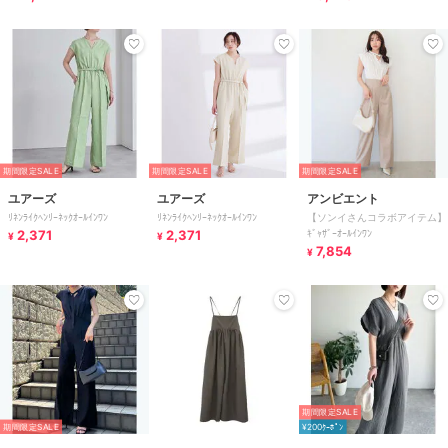
期間限定SALE
期間限定SALE
期間限定SALE
ユアーズ
ユアーズ
アンビエント
ﾘﾈﾝﾗｲｸﾍﾝﾘｰﾈｯｸｵｰﾙｲﾝﾜﾝ
ﾘﾈﾝﾗｲｸﾍﾝﾘｰﾈｯｸｵｰﾙｲﾝﾜﾝ
【ソンイさんコラボアイテム】
2,371
2,371
ｷﾞｬｻﾞｰｵｰﾙｲﾝﾜﾝ
¥
¥
7,854
¥
期間限定SALE
期間限定SALE
¥200ｸｰﾎﾟﾝ