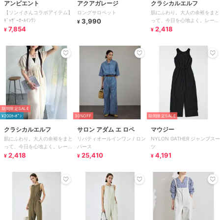
アンビエント
アクアガレージ
クラシカルエルフ
【ソンイさんコラボアイテム】
ロングサロペット
肌にふわり。大人の余裕をまと
ｷﾞｬｻﾞｰｵｰﾙｲﾝﾜﾝ
3,990
って、今日を心地よく。レース
¥
7,854
アップバックリボンオールイン
2,418
¥
¥
ワン
期間限定SALE
¥200ｸｰﾎﾟﾝ
30%OFF
期間限定SALE
クラシカルエルフ
サロン アダム エ ロペ
マウジー
肌にふわり。大人の余裕をまと
リバティオールインワン / ロン
NYLON GATHER ジャンプスー
って、今日を心地よく。レース
パース
ツ
アップバックリボンオールイン
2,418
25,410
4,191
¥
¥
¥
ワン