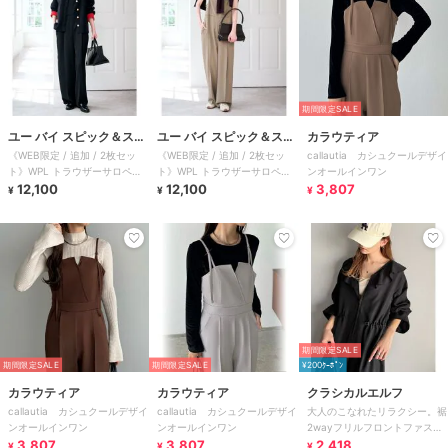
期間限定SALE
ユー バイ スピック＆スパ
ユー バイ スピック＆スパ
カラウティア
《WEB限定 / 追加 / 2枚セッ
《WEB限定 / 追加 / 2枚セッ
callautia カシュクールデザイ
ン
ン
ト》WPL トラウザーサロペッ
ト》WPL トラウザーサロペッ
ンオールインワン
ト
12,100
ト
12,100
3,807
¥
¥
¥
期間限定SALE
期間限定SALE
期間限定SALE
¥200ｸｰﾎﾟﾝ
カラウティア
カラウティア
クラシカルエルフ
callautia カシュクールデザイ
callautia カシュクールデザイ
大人のこなれたリラクシー。裾
ンオールインワン
ンオールインワン
2wayフリルフロントファスナ
3,807
3,807
ードロストオールインワン（長
2,418
¥
¥
¥