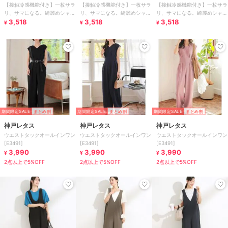
【接触冷感機能付き】一枚サラ
【接触冷感機能付き】一枚サラ
【接触冷感機能付き】一枚サラ
リ、サマになる。綺麗めシャー
リ、サマになる。綺麗めシャー
リ、サマになる。綺麗めシャー
リングリボンオールインワン
3,518
リングリボンオールインワン
3,518
リングリボンオールインワン
3,518
¥
¥
¥
期間限定SALE
まとめ割
期間限定SALE
まとめ割
期間限定SALE
まとめ割
神戸レタス
神戸レタス
神戸レタス
ウエストタックオールインワン
ウエストタックオールインワン
ウエストタックオールインワン
[E3491]
[E3491]
[E3491]
3,990
3,990
3,990
¥
¥
¥
2点以上で5%OFF
2点以上で5%OFF
2点以上で5%OFF