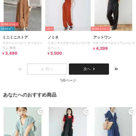
期間限定SALE
¥500ｸｰﾎﾟﾝ
SALE
期間限定SALE
ミニミニストア
ノミネ
アットワン
サロペットパンツ オールイン
リネンライクオールインワンサ
Vネックオールインワンパンツ
ワン 無地
ロペット
4,299
¥
3,490
5,500
¥
¥
前へ
次へ
1/6ページ
あなたへのおすすめ商品