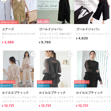
期間限定20%OFF
ユアーズ
ゴールドジャパン
ゴールドジャパン
撥水2wayｼｮｰﾄｵｰﾙｲﾝﾜﾝ/ﾗｯｼｭｶﾞｰ
【大きいサイズ】 接触冷感ウ
Vネックワイドオールインワン
ﾄﾞ
エストドロストオールインワン
4,620
¥
3,599
大きいサイズ レディース オー
9,790
¥
¥
ルインワン
期間限定SALE
期間限定SALE
期間限定SALE
¥1000ｸｰﾎﾟﾝ
¥1000ｸｰﾎﾟﾝ
¥1000ｸｰﾎﾟﾝ
ルイルエブティック
ルイルエブティック
ルイルエブティック
バックリボントップス＆ペプラ
バックリボントップス＆ペプラ
バックリボントップス＆ペプラ
ムオールインワンセットアップ
ムオールインワンセットアップ
ムオールインワンセットアップ
12,721
12,721
12,721
¥
¥
¥