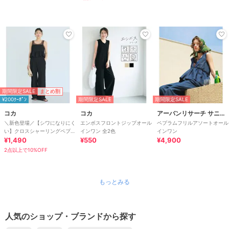
期間限定SALE
まとめ割
¥200ｸｰﾎﾟﾝ
期間限定SALE
期間限定SALE
コカ
コカ
アーバンリサーチ サニーレーベル
＼新色登場／【シワになりにく
エンボスフロントジップオール
ペプラムフリルアソートオール
い】クロスシャーリングペプラ
インワン 全2色
インワン
ムオールインワン 全2色
¥1,490
¥550
¥4,900
2点以上で10%OFF
もっとみる
人気のショップ・ブランドから探す