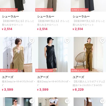
期間限定36%OFF
期間限定36%OFF
期間限定36%OFF
シューラルー
シューラルー
シューラルー
【前後2WAY洗える】さらっと
【前後2WAY洗える】さらっと
【前後2WAY洗える】さらっと
着られるサロペット
着られるサロペット
着られるサロペット
2,514
2,514
2,514
¥
¥
¥
期間限定20%OFF
期間限定20%OFF
期間限定30%OFF
ユアーズ
ユアーズ
ユアーズ
撥水2wayｼｮｰﾄｵｰﾙｲﾝﾜﾝ/ﾗｯｼｭｶﾞｰ
撥水2wayｼｮｰﾄｵｰﾙｲﾝﾜﾝ/ﾗｯｼｭｶﾞｰ
【黒川翼さんコラボアイテム】
ﾄﾞ
ﾄﾞ
撥水ﾊﾞﾙｰﾝﾌﾚﾝﾁｽﾘｰﾌﾞｵｰﾙｲﾝﾜﾝ
3,599
3,599
6,229
¥
¥
¥