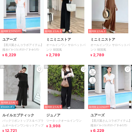
期間限定30%OFF
期間限定SALE
期間限定SALE
ユアーズ
ミニミニストア
ミニミニストア
【黒川翼さんコラボアイテム】
オールインワン サロペットパ
オールインワン サロペットパ
撥水ﾊﾞﾙｰﾝﾌﾚﾝﾁｽﾘｰﾌﾞｵｰﾙｲﾝﾜﾝ
ンツ 韓国風
ンツ 韓国風
6,229
2,789
2,789
¥
¥
¥
PR
PR
PR
期間限定SALE
¥1000ｸｰﾎﾟﾝ
期間限定SALE
期間限定30%OFF
ルイルエブティック
ジュノア
ユアーズ
バックリボントップス＆ペプラ
ツータックオールインワン
【黒川翼さんコラボアイテム】
ムオールインワンセットアップ
3,998
撥水ﾊﾞﾙｰﾝﾌﾚﾝﾁｽﾘｰﾌﾞｵｰﾙｲﾝﾜﾝ
¥
12,721
6,229
¥
¥