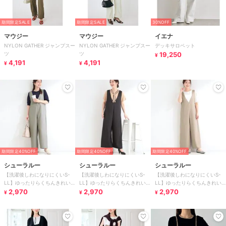
期間限定SALE
期間限定SALE
30%OFF
マウジー
マウジー
イエナ
NYLON GATHER ジャンプスー
NYLON GATHER ジャンプスー
デッキサロペット
ツ
ツ
19,250
¥
4,191
4,191
¥
¥
期間限定40%OFF
期間限定40%OFF
期間限定40%OFF
シューラルー
シューラルー
シューラルー
【洗濯後しわになりにくいS-
【洗濯後しわになりにくいS-
【洗濯後しわになりにくいS-
LL】ゆったりらくちんきれい
LL】ゆったりらくちんきれい
LL】ゆったりらくちんきれい
見え シンプルだから使いやす
2,970
見え シンプルだから使いやす
2,970
見え シンプルだから使いやす
2,970
¥
¥
¥
い 大人のオールイン
い 大人のオールイン
い 大人のオールイン