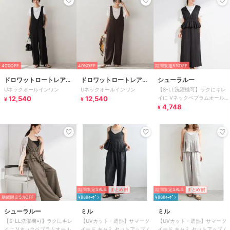
40%OFF
40%OFF
期間限定5%OFF
ドロワットロートレアモ
ドロワットロートレアモ
シューラルー
Uネックオールインワン
Uネックオールインワン
【S-LL洗濯機可】ラクにキレ
ン
ン
12,540
12,540
イに Vネックペプラムオールイ
¥
¥
ンワン
4,748
¥
期間限定SALE
まとめ割
期間限定SALE
まとめ割
期間限定5%OFF
¥888ｸｰﾎﾟﾝ
¥888ｸｰﾎﾟﾝ
シューラルー
ミル
ミル
【S-LL洗濯機可】ラクにキレ
【UVカット・遮熱】サマーツ
【UVカット・遮熱】サマーツ
イに Vネックペプラムオールイ
イード キャミ セットアップ /
イード キャミ セットアップ /