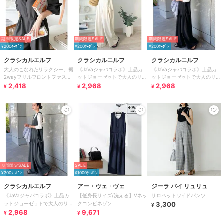
期間限定SALE
期間限定SALE
期間限定SALE
¥200ｸｰﾎﾟﾝ
¥200ｸｰﾎﾟﾝ
¥200ｸｰﾎﾟﾝ
クラシカルエルフ
クラシカルエルフ
クラシカルエルフ
大人のこなれたリラクシー。裾
《JaVaジャバコラボ》上品カ
《JaVaジャバコラボ》上品カ
2wayフリルフロントファスナ
ットジョーゼットで大人のリラ
ットジョーゼットで大人のリラ
ードロストオールインワン（長
2,418
ックス感♪Uネックオールイン
2,968
ックス感♪Uネックオールイン
2,968
¥
¥
¥
袖）
ワン
ワン
期間限定SALE
SALE
¥200ｸｰﾎﾟﾝ
¥1000ｸｰﾎﾟﾝ
クラシカルエルフ
アー・ヴェ・ヴェ
ジーラ バイ リュリュ
《JaVaジャバコラボ》上品カ
【低身長サイズ/洗える】Vネッ
サロペットワイドパンツ
ットジョーゼットで大人のリラ
クコンビネゾン
3,300
¥
ックス感♪Uネックオールイン
2,968
9,671
¥
¥
ワン