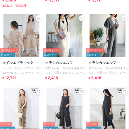
5,868
12,721
12,721
¥
¥
¥
2点以上で10%OFF
期間限定SALE
期間限定SALE
期間限定SALE
¥1000ｸｰﾎﾟﾝ
¥200ｸｰﾎﾟﾝ
¥200ｸｰﾎﾟﾝ
ルイルエブティック
クラシカルエルフ
クラシカルエルフ
バックリボントップス＆ペプラ
肌にふわり。大人の余裕をまと
肌にふわり。大人の余裕をまと
ムオールインワンセットアップ
って、今日を心地よく。レース
って、今日を心地よく。レース
12,721
アップバックリボンオールイン
2,418
アップバックリボンオールイン
2,418
¥
¥
¥
ワン
ワン
20%OFF
20%OFF
20%OFF
¥1000ｸｰﾎﾟﾝ
¥1000ｸｰﾎﾟﾝ
¥1000ｸｰﾎﾟﾝ