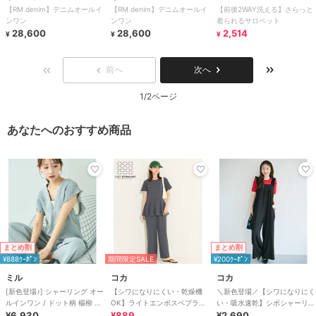
【RM denim】デニムオールイ
【RM denim】デニムオールイ
【前後2WAY洗える】さらっと
ンワン
ンワン
着られるサロペット
28,600
28,600
2,514
¥
¥
¥
前へ
次へ
1/2ページ
あなたへのおすすめ商品
まとめ割
まとめ割
¥888ｸｰﾎﾟﾝ
期間限定SALE
¥200ｸｰﾎﾟﾝ
ミル
コカ
コカ
[新色登場♪] シャーリング オー
【シワになりにくい・乾燥機
＼新色登場／【シワになりにく
ルインワン / ドット柄 楊柳 ギ
OK】ライトエンボスペプラム
い・吸水速乾】シボシャーリン
ンガム 【mil(ミル)】
¥6,930
オールインワン 全2色
¥889
グフリルオールインワン 全2色
¥2,690