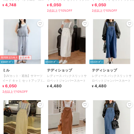
ンワン
4,748
リネンライク 【mil (ミル)】
6,050
リネンライク 【mil (ミル)】
6,050
¥
¥
¥
2点以上で10%OFF
2点以上で10%OFF
期間限定SALE
まとめ割
¥888ｸｰﾎﾟﾝ
¥500ｸｰﾎﾟﾝ
¥500ｸｰﾎﾟﾝ
ミル
テディショップ
テディショップ
【UVカット・遮熱】サマーツ
レディース バックスリットサ
レディース バックスリットサ
イード キャミ セットアップ /
ロペットジャンパースカート
ロペットジャンパースカート
リネンライク 【mil (ミル)】
6,050
4,480
4,480
¥
¥
¥
2点以上で10%OFF