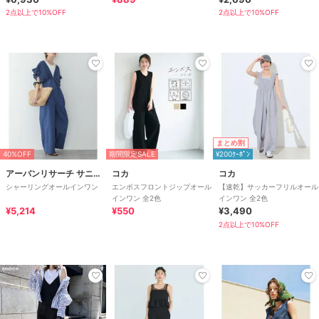
2点以上で10%OFF
2点以上で10%OFF
まとめ割
40%OFF
期間限定SALE
¥200ｸｰﾎﾟﾝ
アーバンリサーチ サニーレーベル
コカ
コカ
シャーリングオールインワン
エンボスフロントジップオール
【速乾】サッカーフリルオール
インワン 全2色
インワン 全2色
¥5,214
¥550
¥3,490
2点以上で10%OFF