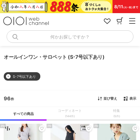
コ
ン
テ
ン
ツ
へ
何かお探しですか？
ス
キ
ッ
オールインワン・サロペット (S･7号以下あり)
プ
S･7号以下あり
96
並び替え
表示
コーディネート
特集
すべての商品
(144件)
(5件)
PR
PR
PR