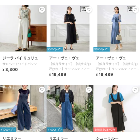
¥1000ｸｰﾎﾟﾝ
¥1000ｸｰﾎﾟﾝ
ジーラ バイ リュリュ
アー・ヴェ・ヴェ
アー・ヴェ・ヴェ
サロペットワイドパンツ
【低身長サイズ】【結婚式/お
【低身長サイズ】【結婚式/お
3,300
呼ばれに】ラッフルティアード
呼ばれに】ラッフルティアード
¥
オールインワンドレス
16,489
オールインワンドレス
16,489
¥
¥
¥1000ｸｰﾎﾟﾝ
¥1000ｸｰﾎﾟﾝ
期間限定36%OFF
リエミラー
リエミラー
シューラルー