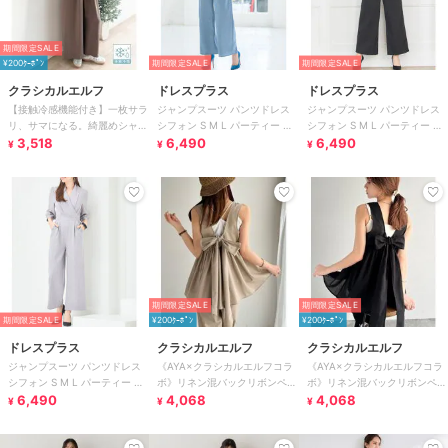
期間限定SALE
¥200ｸｰﾎﾟﾝ
期間限定SALE
期間限定SALE
クラシカルエルフ
ドレスプラス
ドレスプラス
【接触冷感機能付き】一枚サラ
ジャンプスーツ パンツドレス
ジャンプスーツ パンツドレス
リ、サマになる。綺麗めシャー
シフォン S M L パーティー 結
シフォン S M L パーティー 結
リングリボンオールインワン
3,518
婚式
6,490
婚式
6,490
¥
¥
¥
期間限定SALE
期間限定SALE
期間限定SALE
¥200ｸｰﾎﾟﾝ
¥200ｸｰﾎﾟﾝ
ドレスプラス
クラシカルエルフ
クラシカルエルフ
ジャンプスーツ パンツドレス
《AYA×クラシカルエルフコラ
《AYA×クラシカルエルフコラ
シフォン S M L パーティー 結
ボ》リネン混バックリボンペプ
ボ》リネン混バックリボンペプ
婚式
6,490
ラムセットアップ
4,068
ラムセットアップ
4,068
¥
¥
¥