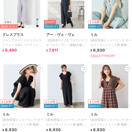
20%OFF
まとめ割
期間限定SALE
¥1000ｸｰﾎﾟﾝ
¥888ｸｰﾎﾟﾝ
ドレスプラス
アー・ヴェ・ヴェ
ミル
ジャンプスーツ パンツドレス
【低身長サイズ】ワイドパンツ
[新色登場♪] シャーリング オー
シフォン S M L パーティー 結
オールインワン［接触冷感/ア
ルインワン / ドット柄 楊柳 ギ
婚式
6,490
ンチピリング］
7,911
ンガム 【mil(ミル)】
6,930
¥
¥
¥
2点以上で10%OFF
まとめ割
まとめ割
まとめ割
¥888ｸｰﾎﾟﾝ
¥888ｸｰﾎﾟﾝ
¥888ｸｰﾎﾟﾝ
ミル
ミル
ミル
[新色登場♪] シャーリング オー
[新色登場♪] シャーリング オー
[新色登場♪] シャーリング オー
ルインワン / ドット柄 楊柳 ギ
ルインワン / ドット柄 楊柳 ギ
ルインワン / ドット柄 楊柳 ギ
ンガム 【mil(ミル)】
6,930
ンガム 【mil(ミル)】
6,930
ンガム 【mil(ミル)】
6,930
¥
¥
¥