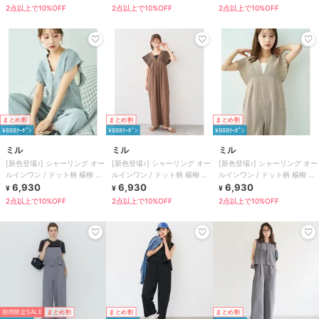
2点以上で10%OFF
2点以上で10%OFF
2点以上で10%OFF
まとめ割
まとめ割
まとめ割
¥888ｸｰﾎﾟﾝ
¥888ｸｰﾎﾟﾝ
¥888ｸｰﾎﾟﾝ
ミル
ミル
ミル
[新色登場♪] シャーリング オー
[新色登場♪] シャーリング オー
[新色登場♪] シャーリング オー
ルインワン / ドット柄 楊柳 ギ
ルインワン / ドット柄 楊柳 ギ
ルインワン / ドット柄 楊柳 ギ
ンガム 【mil(ミル)】
6,930
ンガム 【mil(ミル)】
6,930
ンガム 【mil(ミル)】
6,930
¥
¥
¥
2点以上で10%OFF
2点以上で10%OFF
2点以上で10%OFF
期間限定SALE
まとめ割
まとめ割
まとめ割