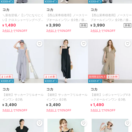
¥200ｸｰﾎﾟﾝ
¥200ｸｰﾎﾟﾝ
¥200ｸｰﾎﾟﾝ
コカ
コカ
コカ
＼新色登場／【シワになりにく
【西山茉希様着用】ノースリー
【西山茉希様着用】ノースリー
い】クロスシャーリングペプラ
ブオールインワン 全2色 / 接触
ブオールインワン 全2色 / 接触
ムオールインワン 全2色
1,490
冷感・シワになりにくい
3,990
冷感・シワになりにくい
3,990
新着
新着
¥
¥
¥
2点以上で10%OFF
2点以上で10%OFF
2点以上で10%OFF
まとめ割
まとめ割
期間限定SALE
まとめ割
¥200ｸｰﾎﾟﾝ
¥200ｸｰﾎﾟﾝ
¥200ｸｰﾎﾟﾝ
コカ
コカ
コカ
【速乾】サッカーフリルオール
【速乾】サッカーフリルオール
【速乾】シボシャーリングVネ
インワン 全2色
インワン 全2色
ックオールインワン 全3色
3,490
3,490
1,490
¥
¥
¥
2点以上で10%OFF
2点以上で10%OFF
2点以上で10%OFF