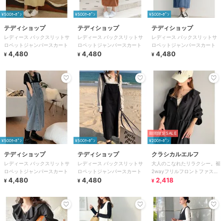
¥500ｸｰﾎﾟﾝ
¥500ｸｰﾎﾟﾝ
¥500ｸｰﾎﾟﾝ
テディショップ
テディショップ
テディショップ
レディース バックスリットサ
レディース バックスリットサ
レディース バックスリットサ
ロペットジャンパースカート
ロペットジャンパースカート
ロペットジャンパースカート
4,480
4,480
4,480
¥
¥
¥
期間限定SALE
¥500ｸｰﾎﾟﾝ
¥500ｸｰﾎﾟﾝ
¥200ｸｰﾎﾟﾝ
テディショップ
テディショップ
クラシカルエルフ
レディース バックスリットサ
レディース バックスリットサ
大人のこなれたリラクシー。裾
ロペットジャンパースカート
ロペットジャンパースカート
2wayフリルフロントファスナ
4,480
4,480
ードロストオールインワン（長
2,418
¥
¥
¥
袖）