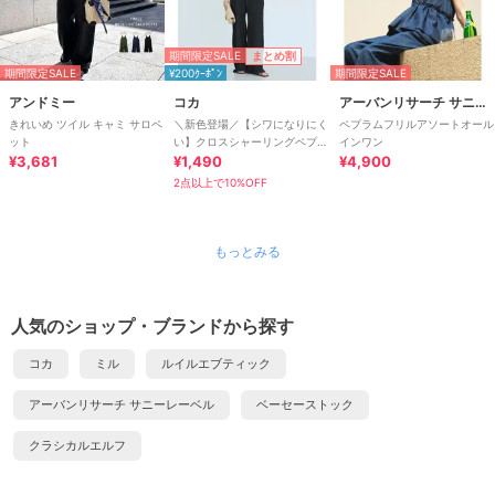
期間限定SALE
まとめ割
期間限定SALE
¥200ｸｰﾎﾟﾝ
期間限定SALE
アンドミー
コカ
アーバンリサーチ サニーレーベル
きれいめ ツイル キャミ サロペ
＼新色登場／【シワになりにく
ペプラムフリルアソートオール
ット
い】クロスシャーリングペプラ
インワン
¥3,681
ムオールインワン 全2色
¥1,490
¥4,900
2点以上で10%OFF
もっとみる
人気のショップ・ブランドから探す
コカ
ミル
ルイルエブティック
アーバンリサーチ サニーレーベル
ベーセーストック
クラシカルエルフ