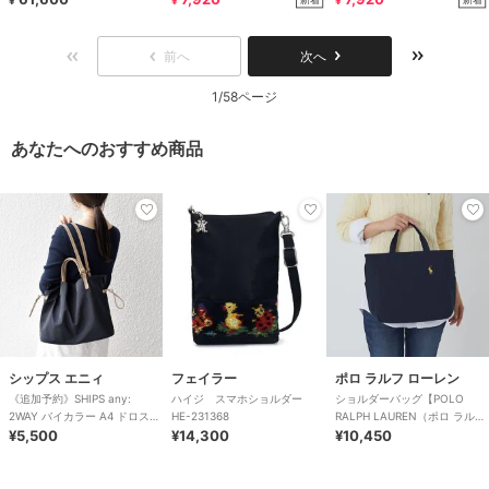
¥
¥
¥
前へ
次へ
1/58ページ
あなたへのおすすめ商品
シップス エニィ
フェイラー
ポロ ラルフ ローレン
《追加予約》SHIPS any:
ハイジ スマホショルダー
ショルダーバッグ【POLO
2WAY バイカラー A4 ドロスト
HE-231368
RALPH LAUREN（ポロ ラルフ
トート バッグ
¥5,500
¥14,300
ローレン）】
¥10,450