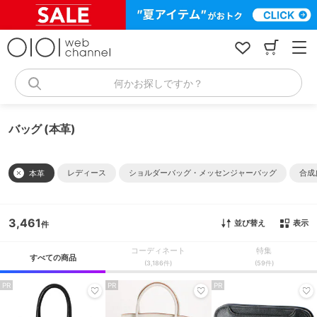
コ
ン
テ
ン
ツ
へ
何かお探しですか？
ス
キ
ッ
バッグ (本革)
プ
レディース
ショルダーバッグ・メッセンジャーバッグ
合成
本革
3,461
並び替え
表示
コーディネート
特集
すべての商品
(3,186件)
(59件)
PR
PR
PR