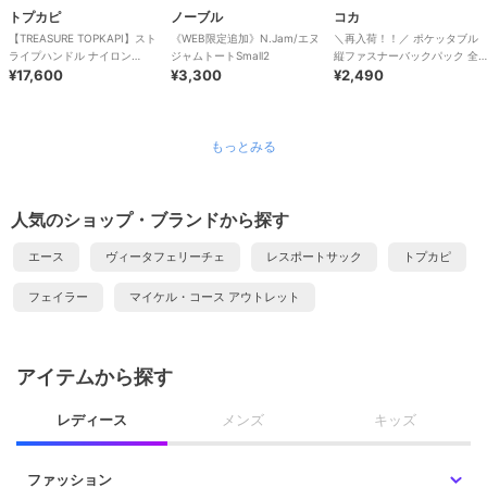
トプカピ
ノーブル
コカ
【TREASURE TOPKAPI】スト
《WEB限定追加》N.Jam/エヌ
＼再入荷！！／ ポケッタブル
ライプハンドル ナイロン
ジャムトートSmall2
縦ファスナーバックパック 全4
2way トートバッグ A4対応
¥17,600
¥3,300
色
¥2,490
もっとみる
人気のショップ・ブランドから探す
エース
ヴィータフェリーチェ
レスポートサック
トプカピ
フェイラー
マイケル・コース アウトレット
アイテムから探す
レディース
メンズ
キッズ
ファッション