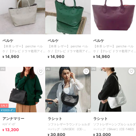
ペルケ
ペルケ
ペルケ
【本革 レザー】 perche ペル
【本革 レザー】 perche ペル
【本革 レザー】 perche ペル
ケ / 【テレビ ドラマ着用アイ
ケ / 【テレビ ドラマ着用アイ
ケ / 【テレビ ドラマ着用アイ
テム】牛革ドット刺繍トートバ
14,960
テム】牛革ドット刺繍トートバ
14,960
テム】牛革ドット刺繍トートバ
14,960
¥
¥
¥
ッグ
ッグ
ッグ
PR
PR
PR
SALE
¥1000ｸｰﾎﾟﾝ
アンナマリー
ラシット
ラシット
ﾊﾝﾄﾞﾊﾞｯｸﾞ
ソフトレザーラウンドショルダ
ソフトレザーシンプルショルダ
13,200
ーバッグ〈UNISEX〉(CE-
ーバッグ［Silver］(CE-1462)
¥
1326)
30,800
33,000
¥
¥