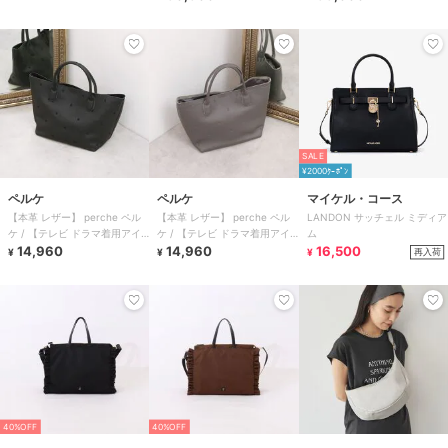
SALE
¥2000ｸｰﾎﾟﾝ
ペルケ
ペルケ
マイケル・コース
【本革 レザー】 perche ペル
【本革 レザー】 perche ペル
LANDON サッチェル ミディア
ケ / 【テレビ ドラマ着用アイ
ケ / 【テレビ ドラマ着用アイ
ム
テム】牛革ドット刺繍トートバ
14,960
テム】牛革ドット刺繍トートバ
14,960
16,500
再入荷
¥
¥
¥
ッグ
ッグ
40%OFF
40%OFF