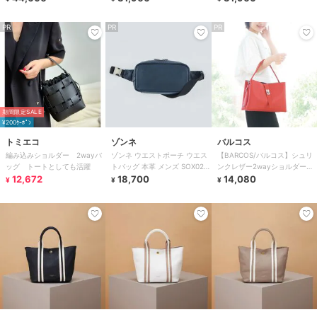
PR
PR
PR
期間限定SALE
¥200ｸｰﾎﾟﾝ
トミエコ
ゾンネ
バルコス
編み込みショルダー 2wayバ
ゾンネ ウエストポーチ ウエス
【BARCOS/バルコス】シュリ
ッグ トートとしても活躍
トバッグ 本革 メンズ SOX021
ンクレザー2wayショルダーバ
12,672
SONNE レザー
18,700
ッグ セリーナ
14,080
¥
¥
¥