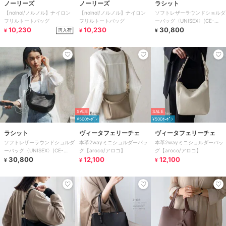
ノーリーズ
ノーリーズ
ラシット
【nolnol/ノルノル】ナイロン
【nolnol/ノルノル】ナイロン
ソフトレザーラウンドショルダ
フリルトートバッグ
フリルトートバッグ
ーバッグ〈UNISEX〉(CE-
10,230
10,230
1326)
30,800
再入荷
¥
¥
¥
SALE
SALE
¥500ｸｰﾎﾟﾝ
¥500ｸｰﾎﾟﾝ
ラシット
ヴィータフェリーチェ
ヴィータフェリーチェ
ソフトレザーラウンドショルダ
本革2wayミニショルダーバッ
本革2wayミニショルダーバッ
ーバッグ〈UNISEX〉(CE-
グ【aroco/アロコ】
グ【aroco/アロコ】
1326)
30,800
12,100
12,100
¥
¥
¥