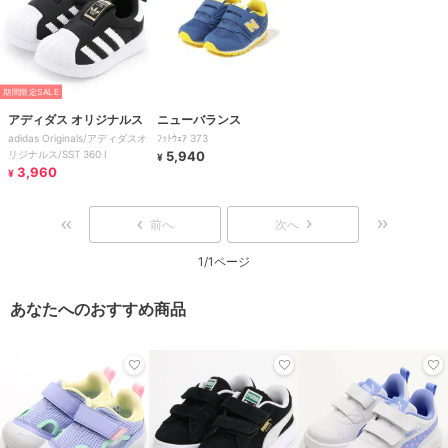
期間限定SALE
アディダス オリジナルス
ニューバランス
adidas Originals/アディダスオ
ﾌｯﾄｳｪｱ 373
リジナルス/SST 360 I
5,940
¥
3,960
¥
前へ
次へ
1/1ページ
あなたへのおすすめ商品