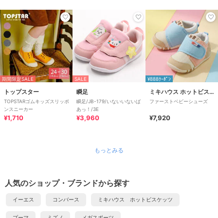
期間限定SALE
SALE
¥888ｸｰﾎﾟﾝ
トップスター
瞬足
ミキハウス ホットビスケッツ
TOPSTARゴムキッズスリッポ
瞬足/JB-179/いないいないば
ファーストベビーシューズ
ンスニーカー
あっ！/3E
¥1,710
¥3,960
¥7,920
もっとみる
人気のショップ・ブランドから探す
イーエス
コンバース
ミキハウス ホットビスケッツ
プーマ
ミズノ
メガスポーツ