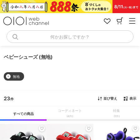
コ
ン
テ
ン
ツ
へ
何かお探しですか？
ス
キ
ッ
ベビーシューズ (無地)
プ
無地
23
並び替え
表示
コーディネート
特集
すべての商品
(4件)
(1件)