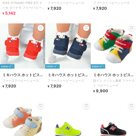
NIKE DYNAMO FREE BT/ ナ
ファーストベビーシューズ
ファーストベビーシューズ
ッツ
ッツ
イキ ダイナモ フリー/ベビー/
7,920
7,920
¥
¥
スリッポン
5,142
¥
¥888ｸｰﾎﾟﾝ
¥888ｸｰﾎﾟﾝ
¥888ｸｰﾎﾟﾝ
ミキハウス ホットビスケ
ミキハウス ホットビスケ
ミキハウス ホットビスケ
ファーストベビーシューズ
ファーストベビーシューズ
顔ドン メッシュ素材 ファース
ッツ
ッツ
ッツ
7,920
7,920
ト ベビーシューズ
¥
¥
9,900
¥