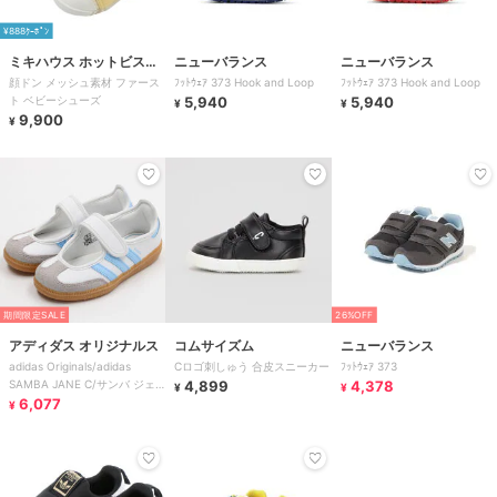
¥888ｸｰﾎﾟﾝ
ミキハウス ホットビスケ
ニューバランス
ニューバランス
顔ドン メッシュ素材 ファース
ﾌｯﾄｳｪｱ 373 Hook and Loop
ﾌｯﾄｳｪｱ 373 Hook and Loop
ッツ
ト ベビーシューズ
5,940
5,940
¥
¥
9,900
¥
期間限定SALE
26%OFF
アディダス オリジナルス
コムサイズム
ニューバランス
adidas Originals/adidas
Cロゴ刺しゅう 合皮スニーカー
ﾌｯﾄｳｪｱ 373
SAMBA JANE C/サンバ ジェ
4,899
4,378
¥
¥
ーン C
6,077
¥