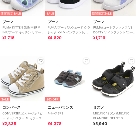
期間限定SALE
SALE
期間限定SALE
プーマ
プーマ
プーマ
PUMA KITTEN SUMMER V
PUMA/プーマ/スウェード クラ
PUMA/コートフレックス V3
INF/プーマ キッテン サマー V
シック XXI V インファント/ベ
DOTTY V インファント/コート
インファント
¥1,716
ビー
¥4,620
フレックス V3 ドッティ
¥1,716
SALE
26%OFF
コンバース
ニューバランス
ミズノ
CONVERSE/コンバース/ベビ
ﾌｯﾄｳｪｱ 373
MIZUNO/ミズノ/MIZUNO
ー オールスター Ｎ カラーズ
PLAMORE INFANT S
Ｚ
¥2,838
¥4,378
¥5,940