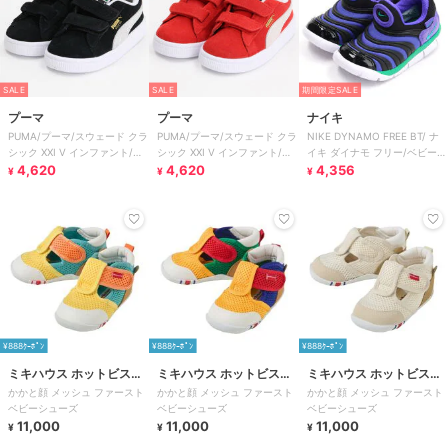
SALE
SALE
期間限定SALE
プーマ
プーマ
ナイキ
PUMA/プーマ/スウェード クラ
PUMA/プーマ/スウェード クラ
NIKE DYNAMO FREE BT/ ナ
シック XXI V インファント/ベ
シック XXI V インファント/ベ
イキ ダイナモ フリー/ベビー/
ビー
4,620
ビー
4,620
スリッポン
4,356
¥
¥
¥
¥888ｸｰﾎﾟﾝ
¥888ｸｰﾎﾟﾝ
¥888ｸｰﾎﾟﾝ
ミキハウス ホットビスケ
ミキハウス ホットビスケ
ミキハウス ホットビスケ
かかと顔 メッシュ ファースト
かかと顔 メッシュ ファースト
かかと顔 メッシュ ファースト
ッツ
ッツ
ッツ
ベビーシューズ
ベビーシューズ
ベビーシューズ
11,000
11,000
11,000
¥
¥
¥