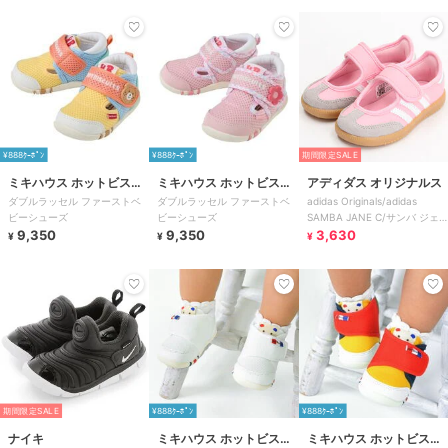
¥888ｸｰﾎﾟﾝ
¥888ｸｰﾎﾟﾝ
期間限定SALE
ミキハウス ホットビスケ
ミキハウス ホットビスケ
アディダス オリジナルス
ダブルラッセル ファーストベ
ダブルラッセル ファーストベ
adidas Originals/adidas
ッツ
ッツ
ビーシューズ
ビーシューズ
SAMBA JANE C/サンバ ジェ
9,350
9,350
ーン I
3,630
¥
¥
¥
期間限定SALE
¥888ｸｰﾎﾟﾝ
¥888ｸｰﾎﾟﾝ
ナイキ
ミキハウス ホットビスケ
ミキハウス ホットビスケ