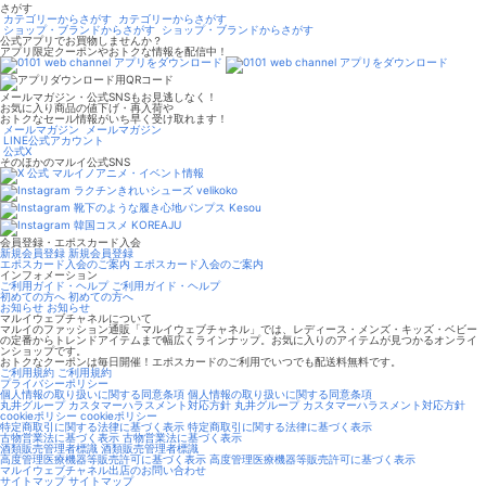
さがす
カテゴリーからさがす
カテゴリーからさがす
ショップ・ブランドからさがす
ショップ・ブランドからさがす
公式アプリでお買物しませんか？
アプリ限定クーポンやおトクな情報を配信中！
メールマガジン・公式SNSもお見逃しなく！
お気に入り商品の値下げ・再入荷や
おトクなセール情報がいち早く受け取れます！
メールマガジン
メールマガジン
LINE公式アカウント
公式X
そのほかのマルイ公式SNS
マルイノアニメ・イベント情報
ラクチンきれいシューズ velikoko
靴下のような履き心地パンプス Kesou
韓国コスメ KOREAJU
会員登録・エポスカード入会
新規会員登録
新規会員登録
エポスカード入会のご案内
エポスカード入会のご案内
インフォメーション
ご利用ガイド・ヘルプ
ご利用ガイド・ヘルプ
初めての方へ
初めての方へ
お知らせ
お知らせ
マルイウェブチャネルについて
マルイのファッション通販「マルイウェブチャネル」では、レディース・メンズ・キッズ・ベビー
の定番からトレンドアイテムまで幅広くラインナップ。お気に入りのアイテムが見つかるオンライ
ンショップです。
おトクなクーポンは毎日開催！エポスカードのご利用でいつでも配送料無料です。
ご利用規約
ご利用規約
プライバシーポリシー
個人情報の取り扱いに関する同意条項
個人情報の取り扱いに関する同意条項
丸井グループ カスタマーハラスメント対応方針
丸井グループ カスタマーハラスメント対応方針
cookieポリシー
cookieポリシー
特定商取引に関する法律に基づく表示
特定商取引に関する法律に基づく表示
古物営業法に基づく表示
古物営業法に基づく表示
酒類販売管理者標識
酒類販売管理者標識
高度管理医療機器等販売許可に基づく表示
高度管理医療機器等販売許可に基づく表示
マルイウェブチャネル出店のお問い合わせ
サイトマップ
サイトマップ