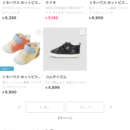
ミキハウス ホットビスケ
ナイキ
ミキハウス ホットビスケ
ダブルラッセル ファーストベ
NIKE DYNAMO FREE BT/ ナ
顔ドン メッシュ素材 ファース
ッツ
ッツ
ビーシューズ
イキ ダイナモ フリー/ベビー/
ト ベビーシューズ
9,350
スリッポン
5,142
9,900
¥
¥
¥
¥888ｸｰﾎﾟﾝ
ミキハウス ホットビスケ
コムサイズム
顔ドン メッシュ素材 ファース
Cロゴ刺しゅう 合皮スニーカー
ッツ
ト ベビーシューズ
4,899
¥
9,900
¥
前へ
次へ
1/1ページ