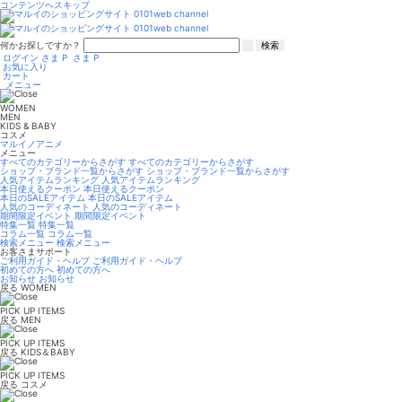
コンテンツへスキップ
何かお探しですか？
検索
ログイン
さま
P
さま
P
お気に入り
カート
メニュー
WOMEN
MEN
KIDS & BABY
コスメ
マルイノアニメ
メニュー
すべてのカテゴリーからさがす
すべてのカテゴリーからさがす
ショップ・ブランド一覧からさがす
ショップ・ブランド一覧からさがす
人気アイテムランキング
人気アイテムランキング
本日使えるクーポン
本日使えるクーポン
本日のSALEアイテム
本日のSALEアイテム
人気のコーディネート
人気のコーディネート
期間限定イベント
期間限定イベント
特集一覧
特集一覧
コラム一覧
コラム一覧
検索メニュー
検索メニュー
お客さまサポート
ご利用ガイド・ヘルプ
ご利用ガイド・ヘルプ
初めての方へ
初めての方へ
お知らせ
お知らせ
戻る
WOMEN
PICK UP ITEMS
戻る
MEN
PICK UP ITEMS
戻る
KIDS＆BABY
PICK UP ITEMS
戻る
コスメ