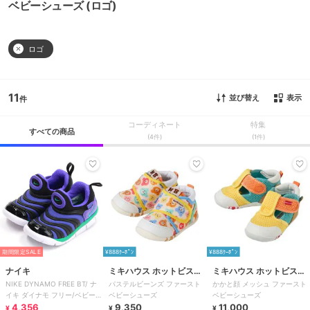
ベビーシューズ (ロゴ)
ロゴ
11
並び替え
表示
コーディネート
特集
すべての商品
(4件)
(1件)
期間限定SALE
¥888ｸｰﾎﾟﾝ
¥888ｸｰﾎﾟﾝ
ナイキ
ミキハウス ホットビスケ
ミキハウス ホットビスケ
NIKE DYNAMO FREE BT/ ナ
パステルビーンズ ファースト
かかと顔 メッシュ ファースト
ッツ
ッツ
イキ ダイナモ フリー/ベビー/
ベビーシューズ
ベビーシューズ
スリッポン
4,356
9,350
11,000
¥
¥
¥