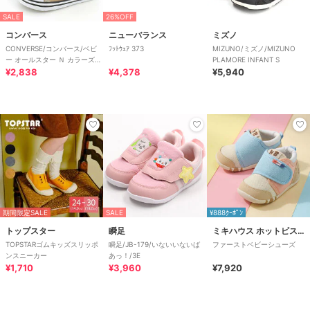
SALE
26%OFF
コンバース
ニューバランス
ミズノ
CONVERSE/コンバース/ベビ
ﾌｯﾄｳｪｱ 373
MIZUNO/ミズノ/MIZUNO
ー オールスター Ｎ カラーズ
PLAMORE INFANT S
Ｚ
¥2,838
¥4,378
¥5,940
期間限定SALE
SALE
¥888ｸｰﾎﾟﾝ
トップスター
瞬足
ミキハウス ホットビスケッツ
TOPSTARゴムキッズスリッポ
瞬足/JB-179/いないいないば
ファーストベビーシューズ
ンスニーカー
あっ！/3E
¥1,710
¥3,960
¥7,920