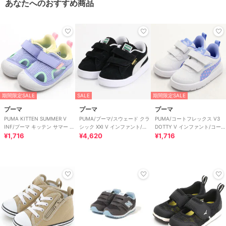
あなたへのおすすめ商品
期間限定SALE
SALE
期間限定SALE
プーマ
プーマ
プーマ
PUMA KITTEN SUMMER V
PUMA/プーマ/スウェード クラ
PUMA/コートフレックス V3
INF/プーマ キッテン サマー V
シック XXI V インファント/ベ
DOTTY V インファント/コート
インファント
¥1,716
ビー
¥4,620
フレックス V3 ドッティ
¥1,716