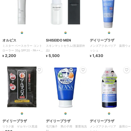
オルビス
SHISEIDO MEN
デイリープラザ
ミスター ベースカラー コント
スキンマットセラム(医薬部外
メンズアクネバリア 薬用ウォ
ローラー 35g SPF20・PA++
品)
ッシュ
（メンズ用ファンデーション）
2,200
5,500
1,430
¥
¥
¥
デイリープラザ
デイリープラザ
デイリープラザ
リラク泉 ゲルマバス黒湯
毛穴撫子 男の子用 重曹泡洗
メンズアクネバリア 薬用ロー