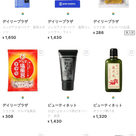
デイリープラザ
デイリープラザ
デイリープラザ
メンズアクネバリア 薬用スポ
メンズアクネバリア 薬用コン
リラク泉 ゲルマバス白湯
ッツ
シーラー ライト
286
再入荷
¥
1,650
1,430
¥
¥
デイリープラザ
ビューティネット
ビューティネット
リラク泉 ゲルマ塩風呂
がばいよかメンズ剥がすパッ
オリーブ果汁水
308
ク 炭黒
1,320
¥
¥
1,430
¥