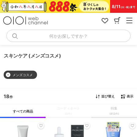
コ
ン
テ
ン
ツ
へ
何かお探しですか？
ス
キ
ッ
スキンケア (メンズコスメ)
プ
メンズコスメ
18
並び替え
表示
コーディネート
特集
すべての商品
(0件)
(412件)