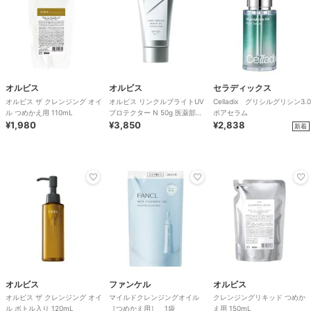
オルビス
オルビス
セラディックス
オルビス ザ クレンジング オイ
オルビス リンクルブライトUV
Celladix グリシルグリシン3.0
ル つめかえ用 110mL
プロテクター N 50g 医薬部外
ポアセラム
¥1,980
品（顔用日焼け止め）
¥3,850
¥2,838
新着
オルビス
ファンケル
オルビス
オルビス ザ クレンジング オイ
マイルドクレンジングオイル
クレンジングリキッド つめか
ル ボトル入り 120mL
［つめかえ用］ 1袋
え用 150mL