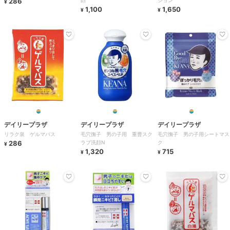
286
顔
ション
¥
1,100
1,650
¥
¥
デイリープラザ
デイリープラザ
デイリープラザ
リラク泉 ゲルマバス
毛穴撫子 男の子用 重曹スク
毛穴撫子 男の子用シートマス
286
ラブ洗顔N
ク
¥
1,320
715
¥
¥