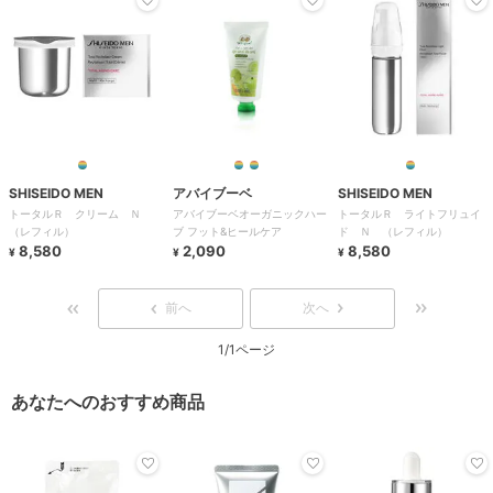
SHISEIDO MEN
アバイブーベ
SHISEIDO MEN
トータルＲ クリーム Ｎ
アバイブーベオーガニックハー
トータルＲ ライトフリュイ
（レフィル）
ブ フット&ヒールケア
ド Ｎ （レフィル）
8,580
2,090
8,580
¥
¥
¥
前へ
次へ
1/1ページ
あなたへのおすすめ商品