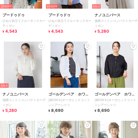
30%OFF
30%OFF
SALE
プードゥドゥ
プードゥドゥ
ナノユニバース
ひねり前立てクルーネックカー
ひねり前立てクルーネックカー
強撚コットンコンパクトカーデ
ディガン
ディガン
ィガン
4,543
4,543
5,280
¥
¥
¥
SALE
ナノユニバース
ゴールデンベア ホワイ
ゴールデンベア ホワイ
強撚コットンコンパクトカーデ
[綿100％]オーガニックコット
[綿100％]オーガニックコット
トレーベル
トレーベル
ィガン
ンシアーシャツ
ンシアーシャツ
5,280
8,690
8,690
¥
¥
¥