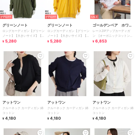
70%OFF
70%OFF
SALE
グリーンノート
グリーンノート
ゴールデンベア ホワイ
ロングカーディガン【グリーン
ロングカーディガン【グリーン
レースZIPアップカーディガ
トレーベル
ノート】【大きいサイズ】【レ
ノート】【大きいサイズ】【レ
ン [オーガニックコットン・
ディース】【L・LL号】
5,280
ディース】【L・LL号】
5,280
綿100％]
6,853
¥
¥
¥
アットワン
アットワン
アットワン
クルーネック カーディガン 綿
クルーネック カーディガン 綿
クルーネック カーディガン 綿
コットン
コットン
コットン
4,180
4,180
4,180
¥
¥
¥