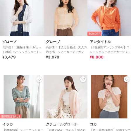
50%OFF
グローブ
グローブ
アンタイトル
高評価！【接触冷感／UVカッ
高評価！【洗える名品】大人の
【9色展開アンサンブル可】コ
トetc】ベーシックショートカ
透け感、シアーカーディガン
ットンクルーネックカーディガ
ーディガン
¥3,479
¥3,979
ン
¥8,800
期間限定SALE
イッカ
クチュールブローチ
コカ
【接触冷感】シアーニットカー
【前後2WAY・洗える】愛され
【西山茉希様着用】金ボタンニ