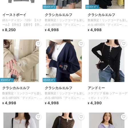
¥500ｸｰﾎﾟﾝ
¥500ｸｰﾎﾟﾝ
イーストボーイ
クラシカルエルフ
クラシカルエルフ
綿カーディガン〈12G〉【スク
数量限定！リンクコーデも楽し
数量限定！リンクコーデも楽し
ール】【学生】【通学】【学
める♪綿100%「ディズニー」袖
める♪綿100%「ディズニー」袖
校】【薄め】
8,250
刺繍カーディガン
4,998
刺繍カーディガン
4,998
¥
¥
¥
¥500ｸｰﾎﾟﾝ
¥500ｸｰﾎﾟﾝ
クラシカルエルフ
クラシカルエルフ
アンドミー
数量限定！リンクコーデも楽し
数量限定！リンクコーデも楽し
スラブリブ 長袖 シアー カーデ
める♪綿100%「ディズニー」袖
める♪綿100%「ディズニー」袖
ィガン トップス
刺繍カーディガン
4,998
刺繍カーディガン
4,998
4,390
¥
¥
¥