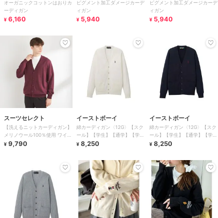
オーガニックコットンはおりカ
ピグメント加工ダメージカーデ
ピグメント加工ダメージカーデ
ーディガン
ィガン
ィガン
6,160
5,940
5,940
¥
¥
¥
スーツセレクト
イーストボーイ
イーストボーイ
【洗えるニットカーディガン】
綿カーディガン〈12G〉【スク
綿カーディガン〈12G〉【スク
メリノウール100％使用 ワイン
ール】【学生】【通学】【学
ール】【学生】【通学】【学
レッド マシンウォッシャブル
9,790
校】【薄め】
8,250
校】【薄め】
8,250
¥
¥
¥