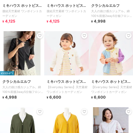
ミキハウス ホットビスケ
ミキハウス ホットビスケ
クラシカルエルフ
接結天竺素材 ワンポイントカ
接結天竺素材 ワンポイントカ
大人の抜け感カジュアル。綿
ッツ
ッツ
ーディガン
ーディガン
100％前後2way5分袖フロント
4,125
4,125
ホックカーディガンリブトップ
4,998
¥
¥
¥
ス
¥500ｸｰﾎﾟﾝ
クラシカルエルフ
ミキハウス ホットビスケ
ミキハウス ホットビスケ
大人の抜け感カジュアル。綿
【Everyday Series】天竺素材
【Everyday Series】天竺素材
ッツ
ッツ
100％前後2way5分袖フロント
ワンポイントカーディガン
ワンポイントカーディガン
ホックカーディガンリブトップ
4,998
6,600
6,600
¥
¥
¥
ス