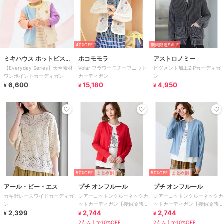
40%OFF
期間限定SALE
ミキハウス ホットビスケ
ホコモモラ
アストロノミー
【Everyday Series】天竺素材
Volar フラワーモチーフニット
ピグメント加工ZIPカーディガ
ッツ
ワンポイントカーディガン
カーディガン
ン
6,600
15,180
4,950
¥
¥
¥
50%OFF
まとめ割
50%OFF
まとめ割
アール・ピー・エス
プチ オンフルール
プチ オンフルール
カギ針レースワイドカーディガ
シアーコットンクルーネックカ
シアーコットンクルーネックカ
ン
ットカーディガン【接触冷感・
ットカーディガン【接触冷感・
2,399
UVカット】
2,744
UVカット】
2,744
¥
¥
¥
2点以上で10%OFF
2点以上で10%OFF