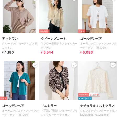
30%OFF
SALE
アットワン
クイーンズコート
ゴールデンベア
クルーネック カーディガン 綿
フラワー刺繍テキスタイルカー
オーガニックコットンシャツカ
コットン
ディガン
ーディガン [綿100％]
4,180
5,544
6,083
¥
¥
¥
30%OFF
まとめ割
SALE
¥1000ｸｰﾎﾟﾝ
ゴールデンベア
リエミラー
ナチュラルミストクラス
オーガニックコットンシャツカ
《手洗い可能》レオパードプリ
クロシェデザインカーディガン
ーディガン [綿100％]
ントクルーカーディガン
[22012596]natural mist