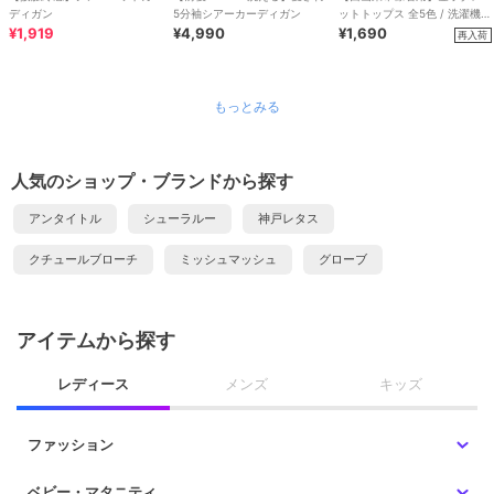
ディガン
5分袖シアーカーディガン
ットトップス 全5色 / 洗濯機
¥1,919
¥4,990
OK
¥1,690
再入荷
もっとみる
人気のショップ・ブランドから探す
アンタイトル
シューラルー
神戸レタス
クチュールブローチ
ミッシュマッシュ
グローブ
アイテムから探す
レディース
メンズ
キッズ
ファッション
ベビー・マタニティ