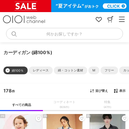
コ
ン
テ
ン
ツ
へ
何かお探しですか？
ス
キ
ッ
カーディガン (綿100％)
プ
レディース
綿・コットン素材
M
フリー
カ
綿100％
178
並び替え
表示
コーディネート
特集
すべての商品
(926件)
(47件)
PR
PR
PR