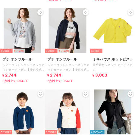
50%OFF
まとめ割
50%OFF
まとめ割
30%OFF
プチ オンフルール
プチ オンフルール
ミキハウス ホットビスケ
シアーコットンクルーネックカ
シアーコットンクルーネックカ
天竺素材 Vネック カーディガ
ッツ
ットカーディガン【接触冷感・
ットカーディガン【接触冷感・
ン
UVカット】
2,744
UVカット】
2,744
3,003
¥
¥
¥
2点以上で10%OFF
2点以上で10%OFF
50%OFF
50%OFF
¥500ｸｰﾎﾟﾝ