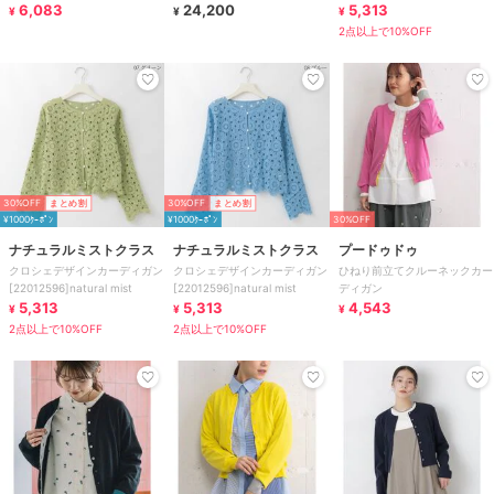
6,083
24,200
5,313
¥
¥
¥
2点以上で10%OFF
30%OFF
まとめ割
30%OFF
まとめ割
¥1000ｸｰﾎﾟﾝ
¥1000ｸｰﾎﾟﾝ
30%OFF
ナチュラルミストクラス
ナチュラルミストクラス
プードゥドゥ
クロシェデザインカーディガン
クロシェデザインカーディガン
ひねり前立てクルーネックカー
[22012596]natural mist
[22012596]natural mist
ディガン
5,313
5,313
4,543
¥
¥
¥
2点以上で10%OFF
2点以上で10%OFF