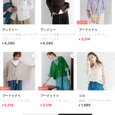
40%OFF
アンドミー
アンドミー
プードゥドゥ
スラブリブ 長袖 シアー カーデ
スラブリブ 長袖 シアー カーデ
フーディニットポンチョ
ィガン トップス
ィガン トップス
5,214
¥
4,390
4,390
¥
¥
40%OFF
40%OFF
プードゥドゥ
プードゥドゥ
コカ
フーディニットポンチョ
フーディニットポンチョ
鍵編みフラワーカーディガン
5,214
5,214
1,989
¥
¥
¥