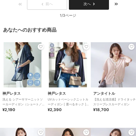
前へ
次へ
1/3ページ
あなたへのおすすめ商品
神戸レタス
神戸レタス
アンタイトル
洗える シアーサマーニットソ
UVカットベーシックニットカ
【洗える清涼感】ドライタッチ
ーカーディガン（ショート／ミ
ーディガン [ 選べるネック ]
スリーブレスカーディガン
ディアム／ロング） [C3703]
¥2,190
[C6886]
¥2,390
¥18,700