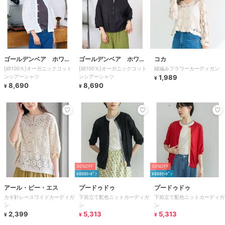
ゴールデンベア ホワイ
ゴールデンベア ホワイ
コカ
[綿100％]オーガニックコット
[綿100％]オーガニックコット
鍵編みフラワーカーディガン
トレーベル
トレーベル
ンシアーシャツ
ンシアーシャツ
1,989
¥
8,690
8,690
¥
¥
30%OFF
30%OFF
¥888ｸｰﾎﾟﾝ
¥888ｸｰﾎﾟﾝ
アール・ピー・エス
プードゥドゥ
プードゥドゥ
カギ針レースワイドカーディガ
下前立て配色ニットカーディガ
下前立て配色ニットカーディガ
ン
ン
ン
2,399
5,313
5,313
¥
¥
¥