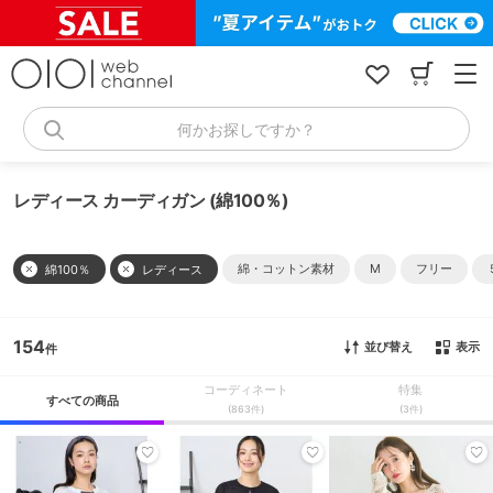
コ
ン
テ
ン
ツ
へ
何かお探しですか？
ス
キ
ッ
レディース カーディガン (綿100％)
プ
綿・コットン素材
M
フリー
綿100％
レディース
154
並び替え
表示
コーディネート
特集
すべての商品
(863件)
(3件)