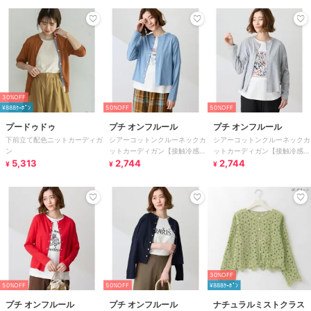
30%OFF
¥888ｸｰﾎﾟﾝ
50%OFF
50%OFF
プードゥドゥ
プチ オンフルール
プチ オンフルール
下前立て配色ニットカーディガ
シアーコットンクルーネックカ
シアーコットンクルーネックカ
ン
ットカーディガン【接触冷感・
ットカーディガン【接触冷感・
5,313
UVカット】
2,744
UVカット】
2,744
¥
¥
¥
30%OFF
50%OFF
50%OFF
¥888ｸｰﾎﾟﾝ
プチ オンフルール
プチ オンフルール
ナチュラルミストクラス