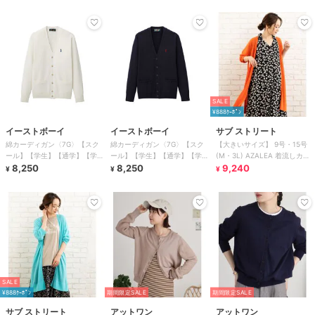
SALE
¥888ｸｰﾎﾟﾝ
イーストボーイ
イーストボーイ
サブ ストリート
綿カーディガン〈7G〉【スク
綿カーディガン〈7G〉【スク
【大きいサイズ】 9号・15号
ール】【学生】【通学】【学
ール】【学生】【通学】【学
(M・3L) AZALEA 着流しカー
校】
8,250
校】
8,250
ディガン
9,240
¥
¥
¥
SALE
¥888ｸｰﾎﾟﾝ
期間限定SALE
期間限定SALE
サブ ストリート
アットワン
アットワン