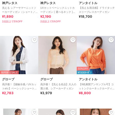
神戸レタス
神戸レタス
アンタイトル
洗える シアーサマーニットソ
UVカットベーシックニットカ
【洗える清涼感】ドライタッチ
ーカーディガン（ショート／ミ
ーディガン [ 選べるネック ]
スリーブレスカーディガン
ディアム／ロング） [C3703]
¥1,890
[C6886]
¥2,190
¥18,700
2点以上で5%OFF
2点以上で5%OFF
50%OFF
期間限定SALE
¥1500ｸｰﾎﾟﾝ
グローブ
グローブ
アンタイトル
高評価！【接触冷感／UVカッ
高評価！【洗える名品】大人の
【9色展開アンサンブル可】コ
トetc】ベーシックショートカ
透け感、シアーカーディガン
ットンクルーネックカーディガ
ーディガン
¥2,783
¥3,979
ン
¥8,800