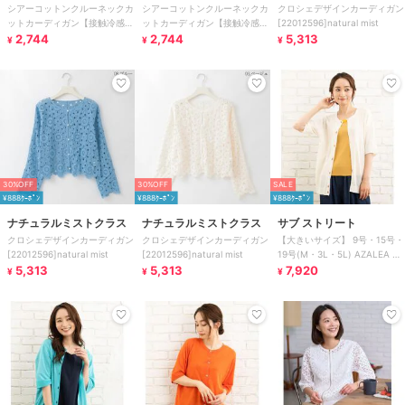
シアーコットンクルーネックカ
シアーコットンクルーネックカ
クロシェデザインカーディガン
ットカーディガン【接触冷感・
ットカーディガン【接触冷感・
[22012596]natural mist
UVカット】
2,744
UVカット】
2,744
5,313
¥
¥
¥
30%OFF
30%OFF
SALE
¥888ｸｰﾎﾟﾝ
¥888ｸｰﾎﾟﾝ
¥888ｸｰﾎﾟﾝ
ナチュラルミストクラス
ナチュラルミストクラス
サブ ストリート
クロシェデザインカーディガン
クロシェデザインカーディガン
【大きいサイズ】 9号・15号・
[22012596]natural mist
[22012596]natural mist
19号(M・3L・5L) AZALEA カ
5,313
5,313
ーディガン
7,920
¥
¥
¥