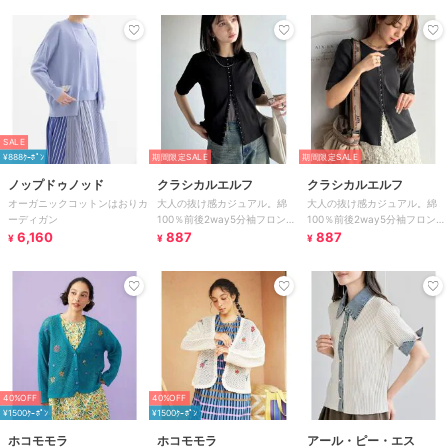
SALE
¥888ｸｰﾎﾟﾝ
期間限定SALE
期間限定SALE
ノップドゥノッド
クラシカルエルフ
クラシカルエルフ
オーガニックコットンはおりカ
大人の抜け感カジュアル。綿
大人の抜け感カジュアル。綿
ーディガン
100％前後2way5分袖フロント
100％前後2way5分袖フロント
6,160
ホックカーディガンリブトップ
887
ホックカーディガンリブトップ
887
¥
¥
¥
ス
ス
40%OFF
40%OFF
¥1500ｸｰﾎﾟﾝ
¥1500ｸｰﾎﾟﾝ
ホコモモラ
ホコモモラ
アール・ピー・エス