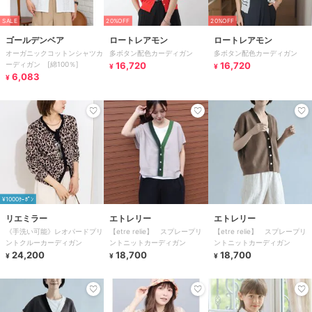
SALE
20%OFF
20%OFF
ゴールデンベア
ロートレアモン
ロートレアモン
オーガニックコットンシャツカ
多ボタン配色カーディガン
多ボタン配色カーディガン
ーディガン [綿100％]
16,720
16,720
¥
¥
6,083
¥
¥1000ｸｰﾎﾟﾝ
リエミラー
エトレリー
エトレリー
《手洗い可能》レオパードプリ
【etre relie】 スプレープリ
【etre relie】 スプレープリ
ントクルーカーディガン
ントニットカーディガン
ントニットカーディガン
24,200
18,700
18,700
¥
¥
¥