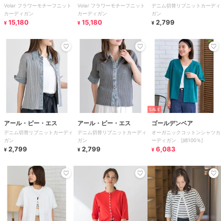
Volar フラワーモチーフニット
Volar フラワーモチーフニット
デニム切替リブニットカーディ
カーディガン
カーディガン
ガン
15,180
15,180
2,799
¥
¥
¥
SALE
アール・ピー・エス
アール・ピー・エス
ゴールデンベア
デニム切替リブニットカーディ
デニム切替リブニットカーディ
オーガニックコットンシャツカ
ガン
ガン
ーディガン [綿100％]
2,799
2,799
6,083
¥
¥
¥