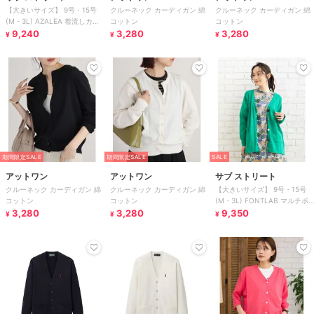
【大きいサイズ】 9号・15号
クルーネック カーディガン 綿
クルーネック カーディガン 綿
(M・3L) AZALEA 着流しカー
コットン
コットン
ディガン
9,240
3,280
3,280
¥
¥
¥
期間限定SALE
期間限定SALE
SALE
アットワン
アットワン
サブ ストリート
クルーネック カーディガン 綿
クルーネック カーディガン 綿
【大きいサイズ】 9号・15号
コットン
コットン
(M・3L) FONTLAB マルチボ
3,280
3,280
タンゆるカーディガン
9,350
¥
¥
¥