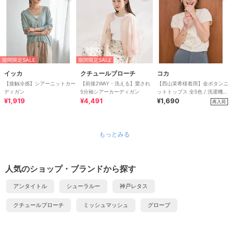
期間限定SALE
期間限定SALE
イッカ
クチュールブローチ
コカ
【接触冷感】シアーニットカー
【前後2WAY・洗える】愛され
【西山茉希様着用】金ボタンニ
ディガン
5分袖シアーカーディガン
ットトップス 全5色 / 洗濯機
¥1,919
¥4,491
OK
¥1,690
再入荷
もっとみる
人気のショップ・ブランドから探す
アンタイトル
シューラルー
神戸レタス
クチュールブローチ
ミッシュマッシュ
グローブ