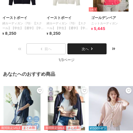
SALE
イーストボーイ
イーストボーイ
ゴールデンベア
綿カーディガン〈7G〉【スク
綿カーディガン〈7G〉【スク
ニットカーディガン
ール】【学生】【通学】【学
ール】【学生】【通学】【学
5,445
¥
校】
8,250
校】
8,250
¥
¥
前へ
次へ
1/3ページ
あなたへのおすすめ商品
期間限定SALE
期間限定SALE
まとめ割
まとめ割
¥1500ｸｰﾎﾟﾝ