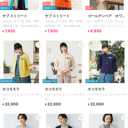
SALE
SALE
¥888ｸｰﾎﾟﾝ
¥888ｸｰﾎﾟﾝ
SALE
サブ ストリート
サブ ストリート
ゴールデンベア ホワイ
【大きいサイズ】 9号・15号・
【大きいサイズ】 9号・15号・
レースZIPアップカーディガ
トレーベル
19号(M・3L・5L) AZALEA カ
19号(M・3L・5L) AZALEA カ
ン [オーガニックコットン・
ーディガン
7,920
ーディガン
7,920
綿100％]
6,853
¥
¥
¥
¥1500ｸｰﾎﾟﾝ
¥1500ｸｰﾎﾟﾝ
¥1500ｸｰﾎﾟﾝ
ホコモモラ
ホコモモラ
ホコモモラ
ハイツイストコットンカーディ
ハイツイストコットンカーディ
ハイツイストコットンカーディ
ガン
ガン
ガン
22,000
22,000
22,000
¥
¥
¥