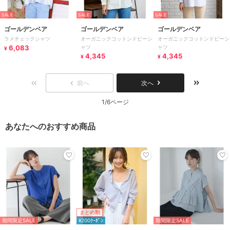
SALE
SALE
SALE
ゴールデンベア
ゴールデンベア
ゴールデンベア
ラメチェックシャツ
オーガニックコットンドビーシ
オーガニックコットンドビーシ
6,083
ャツ
ャツ
¥
4,345
4,345
¥
¥
前へ
次へ
1/6ページ
あなたへのおすすめ商品
まとめ割
期間限定SALE
¥200ｸｰﾎﾟﾝ
期間限定SALE