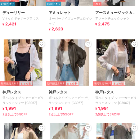
¥200ｸｰﾎﾟﾝ
¥200ｸｰﾎﾟﾝ
SALE
デューリリー
アミュレット
アースミュージック＆エ
Vネックギャザーブラウス
オーバーサイズコーデュロイシ
アソートチェックシャツ
コロジー
2,421
ャツ
2,475
¥
¥
2,623
¥
期間限定SALE
まとめ割
期間限定SALE
まとめ割
期間限定SALE
まとめ割
神戸レタス
神戸レタス
神戸レタス
選べるタイプ シアーガーゼリ
選べるタイプ シアーガーゼリ
選べるタイプ シアーガーゼリ
ラックスシャツ [C3967]
ラックスシャツ [C3967]
ラックスシャツ [C3967]
1,991
1,991
1,991
¥
¥
¥
2点以上で5%OFF
2点以上で5%OFF
2点以上で5%OFF