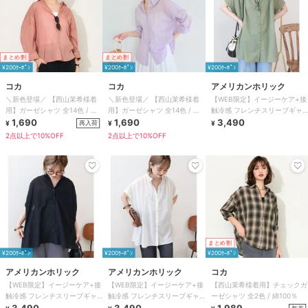
まとめ割
まとめ割
¥200ｸｰﾎﾟﾝ
¥200ｸｰﾎﾟﾝ
¥200ｸｰﾎﾟﾝ
コカ
コカ
アメリカンホリック
＼新色登場／ 【西山茉希様着
＼新色登場／ 【西山茉希様着
【WEB限定】イージーケア+接
用】ガーゼシャツ 全14色 / 冷
用】ガーゼシャツ 全14色 / 冷
触冷感 フレンチスリーブギャ
房対策
1,690
房対策
1,690
ザーシャツ
3,490
再入荷
¥
¥
¥
2点以上で10%OFF
2点以上で10%OFF
まとめ割
¥200ｸｰﾎﾟﾝ
¥200ｸｰﾎﾟﾝ
¥200ｸｰﾎﾟﾝ
アメリカンホリック
アメリカンホリック
コカ
【WEB限定】イージーケア+接
【WEB限定】イージーケア+接
【西山茉希様着用】チェックガ
触冷感 フレンチスリーブギャ
触冷感 フレンチスリーブギャ
ーゼシャツ 全2色 / 綿100％
ザーシャツ
ザーシャツ