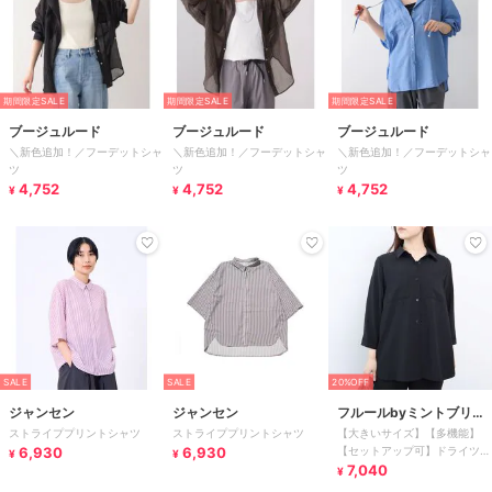
期間限定SALE
期間限定SALE
期間限定SALE
ブージュルード
ブージュルード
ブージュルード
＼新色追加！／フーデットシャ
＼新色追加！／フーデットシャ
＼新色追加！／フーデットシャ
ツ
ツ
ツ
4,752
4,752
4,752
¥
¥
¥
SALE
SALE
20%OFF
ジャンセン
ジャンセン
フルールbyミントブリー
ストライププリントシャツ
ストライププリントシャツ
【大きいサイズ】【多機能】
ズ
6,930
6,930
【セットアップ可】ドライツイ
¥
¥
ルシャツジャケット
7,040
¥