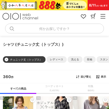
コ
ン
テ
ン
ツ
へ
何かお探しですか？
ス
キ
ッ
シャツ (チュニック丈（トップス）)
プ
レディース
洗える
長袖
スタン
チュニック丈（トップス）
360
並び替え
表示
コーディネート
特集
すべての商品
(1,457件)
(60件)
PR
PR
PR