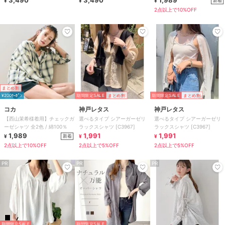
3,490
3,490
1,989
新着
¥
¥
¥
2点以上で10%OFF
まとめ割
¥200ｸｰﾎﾟﾝ
期間限定SALE
まとめ割
期間限定SALE
まとめ割
コカ
神戸レタス
神戸レタス
【西山茉希様着用】チェックガ
選べるタイプ シアーガーゼリ
選べるタイプ シアーガーゼリ
ーゼシャツ 全2色 / 綿100％
ラックスシャツ [C3967]
ラックスシャツ [C3967]
1,989
1,991
1,991
新着
¥
¥
¥
2点以上で10%OFF
2点以上で5%OFF
2点以上で5%OFF
PR
PR
PR
期間限定SALE
期間限定SALE