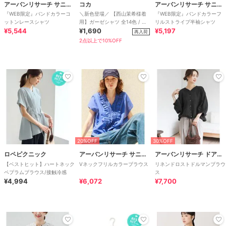
アーバンリサーチ サニーレーベル
コカ
アーバンリサーチ サニーレーベル
『WEB限定』バンドカラーコ
＼新色登場／ 【西山茉希様着
『WEB限定』バンドカラーフ
ットンレースシャツ
用】ガーゼシャツ 全14色 / 冷
リルストライプ半袖シャツ
¥5,544
房対策
¥1,690
¥5,197
再入荷
2点以上で10%OFF
20%OFF
30%OFF
ロペピクニック
アーバンリサーチ サニーレーベル
アーバンリサーチ ドアーズ
【ベストヒット】ハートネック
Vネックフリルカラーブラウス
リネンドロストドルマンブラウ
ペプラムブラウス/接触冷感
ス
¥4,994
¥6,072
¥7,700