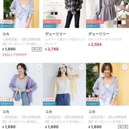
まとめ割
期間限定SALE
期間限定SALE
¥200ｸｰﾎﾟﾝ
¥200ｸｰﾎﾟﾝ
¥200ｸｰﾎﾟﾝ
コカ
デューリリー
デューリリー
＼新色登場／ 【西山茉希様着
レイヤード風フード付きチェッ
Vネックギャザーブラウス
用】ガーゼシャツ 全14色 / 冷
クシャツ
2,554
¥
房対策
1,690
2,788
再入荷
¥
¥
2点以上で10%OFF
まとめ割
まとめ割
まとめ割
¥200ｸｰﾎﾟﾝ
¥200ｸｰﾎﾟﾝ
¥200ｸｰﾎﾟﾝ
コカ
コカ
コカ
＼新色登場／ 【西山茉希様着
＼新色登場／ 【西山茉希様着
＼新色登場／ 【西山茉希様着
用】ガーゼシャツ 全14色 / 冷
用】ガーゼシャツ 全14色 / 冷
用】ガーゼシャツ 全14色 / 冷
房対策
1,690
房対策
1,690
房対策
1,690
再入荷
¥
¥
¥