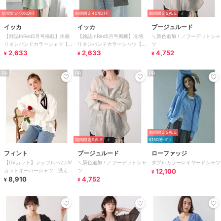
期間限定40%OFF
期間限定40%OFF
期間限定SALE
イッカ
イッカ
ブージュルード
【雑誌InRed5月号掲載】冷感
【雑誌InRed5月号掲載】冷感
＼新色追加！／フーデットシャ
リネンバンドカラーシャツ【親
リネンバンドカラーシャツ【親
ツ
子コーデ】
2,633
子コーデ】
2,633
4,752
¥
¥
¥
PR
PR
PR
期間限定SALE
期間限定SALE
¥1500ｸｰﾎﾟﾝ
フィント
ブージュルード
ローファッジ
【UVカット】ラッフルヘムUV
＼新色追加！／フーデットシャ
ダブルカラーレイヤードシャツ
カットオーバーシャツ 洗え
ツ
12,100
¥
る/体型カバー
8,910
4,752
¥
¥