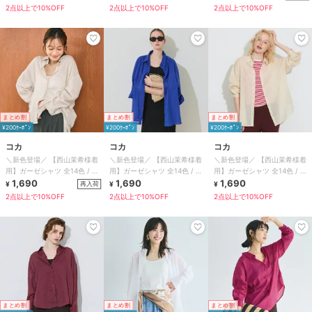
2点以上で10%OFF
2点以上で10%OFF
2点以上で10%OFF
まとめ割
まとめ割
まとめ割
¥200ｸｰﾎﾟﾝ
¥200ｸｰﾎﾟﾝ
¥200ｸｰﾎﾟﾝ
コカ
コカ
コカ
＼新色登場／ 【西山茉希様着
＼新色登場／ 【西山茉希様着
＼新色登場／ 【西山茉希様着
用】ガーゼシャツ 全14色 / 冷
用】ガーゼシャツ 全14色 / 冷
用】ガーゼシャツ 全14色 / 冷
房対策
1,690
房対策
1,690
房対策
1,690
再入荷
¥
¥
¥
2点以上で10%OFF
2点以上で10%OFF
2点以上で10%OFF
まとめ割
まとめ割
まとめ割