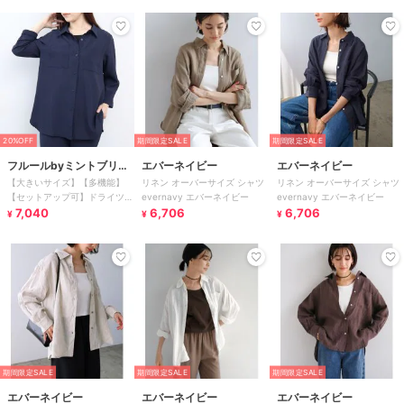
20%OFF
期間限定SALE
期間限定SALE
フルールbyミントブリー
エバーネイビー
エバーネイビー
【大きいサイズ】【多機能】
リネン オーバーサイズ シャツ
リネン オーバーサイズ シャツ
ズ
【セットアップ可】ドライツイ
evernavy エバーネイビー
evernavy エバーネイビー
ルシャツジャケット
7,040
6,706
6,706
¥
¥
¥
期間限定SALE
期間限定SALE
期間限定SALE
エバーネイビー
エバーネイビー
エバーネイビー