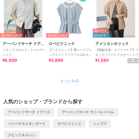
60%OFF
期間限定SALE
期間限定SALE
¥200ｸｰﾎﾟﾝ
アーバンリサーチ ドアーズ
ロペピクニック
アメリカンホリック
リネンリヨセルドットドルマン
【ベストヒット】襟レースフレ
【接触冷感・イージーケア】リ
シャツ
ンチスリーブブラウス/UVカッ
ネンライクバンドカラーシャツ
¥6,000
ト
¥3,896
¥1,395
再入荷
もっとみる
人気のショップ・ブランドから探す
アーバンリサーチ ドアーズ
アーバンリサーチ サニーレーベル
ジャーナルスタンダード
ロペピクニック
シップス
スピック＆スパン