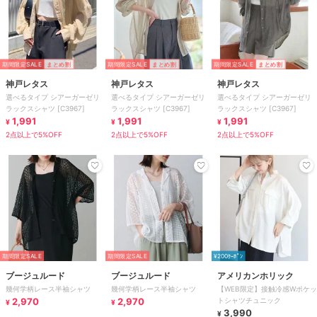
期間限定SALE
まとめ割
期間限定SALE
まとめ割
期間限定SALE
まとめ割
神戸レタス
神戸レタス
神戸レタス
選べるタイプ シアーガーゼリ
選べるタイプ シアーガーゼリ
選べるタイプ シアーガーゼリ
ラックスシャツ [C3967]
ラックスシャツ [C3967]
ラックスシャツ [C3967]
1,991
1,991
1,991
¥
¥
¥
2点以上で5%OFF
2点以上で5%OFF
2点以上で5%OFF
期間限定SALE
期間限定SALE
¥200ｸｰﾎﾟﾝ
ブージュルード
ブージュルード
アメリカンホリック
幾何学柄レース半袖シャツ
幾何学柄レース半袖シャツ
【WEB限定】接触冷感Wポケッ
2,970
2,970
トシャツチュニック
¥
¥
3,990
¥