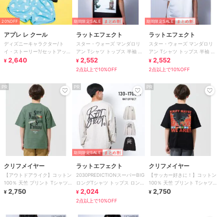
20%OFF
期間限定SALE
まとめ割
期間限定SALE
まとめ割
アプレ レ クール
ラットエフェクト
ラットエフェクト
ディズニーキャラクター/ト
スター・ウォーズ マンダロリ
スター・ウォーズ マンダロリ
イ・ストーリー?/セットアップ
アン Tシャツ トップス 半袖 カ
アン Tシャツ トップス 半袖 カ
4分丈 吸水速乾 接触冷感
2,640
ットソー
2,552
ットソー
2,552
¥
¥
¥
2点以上で10%OFF
2点以上で10%OFF
PR
PR
PR
期間限定SALE
まとめ割
クリフメイヤー
ラットエフェクト
クリフメイヤー
【アウトドアライク】コットン
2030PREDICTIONスーパーBIG
【サッカー好きに！】コットン
100％ 天竺 プリント Tシャツ
ロングTシャツ トップス ロンT
100％ 天竺 プリント Tシャツ
ルアー 120cm～170cm
2,750
長袖
2,024
サッカー 120cm～170cm
2,750
¥
¥
¥
2点以上で10%OFF