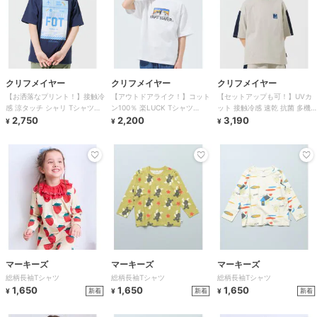
クリフメイヤー
クリフメイヤー
クリフメイヤー
【お洒落なプリント！】接触冷
【アウトドアライク！】コット
【セットアップも可！】UVカ
感 涼タッチ シャリ Tシャツ
ン100％ 楽LUCK Tシャツ
ット 接触冷感 速乾 抗菌 多機
120cm～170cm
2,750
120cm～170cm
2,200
能 Ｔシャツ 120cm～170cm
3,190
¥
¥
¥
マーキーズ
マーキーズ
マーキーズ
総柄長袖Tシャツ
総柄長袖Tシャツ
総柄長袖Tシャツ
1,650
1,650
1,650
新着
新着
新着
¥
¥
¥