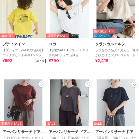
期間限定SALE
40%OFF
期間限定SALE
¥200ｸｰﾎﾟﾝ
プティマイン
コカ
クラシカルエルフ
【プティプラ/WEB先行販売】
★お盆SALE★ フレンチスリー
ラフなのに品よく見える。軽や
バックプリント半袖Tシャツ
ブ刺繍Tシャツ 全4色
かぽこぽこフクレジャガードト
¥592
¥790
ップス（半袖）
¥2,418
再入荷
期間限定SALE
SALE
SALE
アーバンリサーチ ドアーズ
アーバンリサーチ ドアーズ
アーバンリサーチ ドアーズ
『UR TECH』サマシェアバッ
『UR TECH』汗染み防止ドル
『再入荷』『UR TECH』コッ