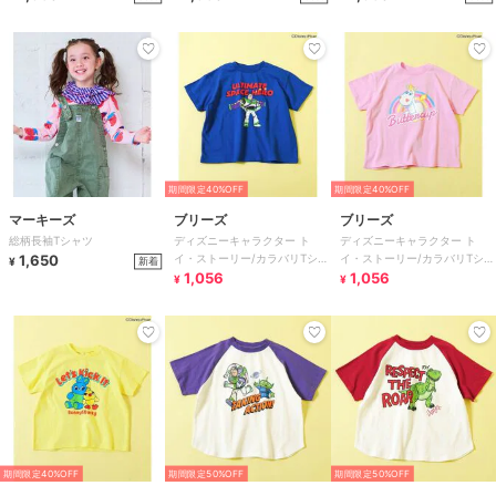
期間限定40%OFF
期間限定40%OFF
マーキーズ
ブリーズ
ブリーズ
総柄長袖Tシャツ
ディズニーキャラクター ト
ディズニーキャラクター ト
1,650
イ・ストーリー/カラバリTシャ
イ・ストーリー/カラバリTシャ
新着
¥
ツ
1,056
ツ
1,056
¥
¥
期間限定40%OFF
期間限定50%OFF
期間限定50%OFF