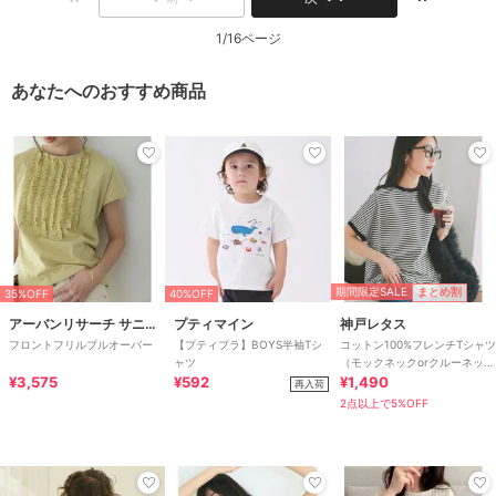
1/16ページ
あなたへのおすすめ商品
期間限定SALE
まとめ割
35%OFF
40%OFF
アーバンリサーチ サニーレーベル
プティマイン
神戸レタス
フロントフリルプルオーバー
【プティプラ】BOYS半袖Tシ
コットン100%フレンチTシャツ
ャツ
（モックネックorクルーネッ
¥3,575
¥592
ク） [C4819]
¥1,490
再入荷
2点以上で5%OFF