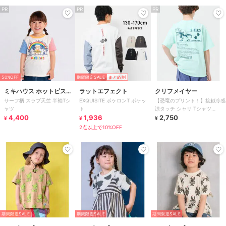
PR
PR
PR
50%OFF
期間限定SALE
まとめ割
ミキハウス ホットビスケ
ラットエフェクト
クリフメイヤー
サーフ柄 スラブ天竺 半袖Tシ
EXQUISITE ポケロンT ポケッ
【恐竜のプリント！】接触冷感
ッツ
ャツ
ト
涼タッチ シャリ Tシャツ
4,400
1,936
120cm～170cm
2,750
¥
¥
¥
2点以上で10%OFF
期間限定SALE
期間限定SALE
期間限定SALE