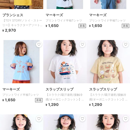
ブランシェス
マーキーズ
マーキーズ
【TOY STORY／トイ・ストー
プリントワイド半袖Tシャツ
プリントワイド半袖Tシャツ
リー】キャラクターアソートT
1,650
1,650
新着
新着
¥
¥
シャツ
2,970
¥
マーキーズ
スラップスリップ
スラップスリップ
プリントワイド半袖Tシャツ
【スララク/吸汗速乾/接触冷
【スララク/吸汗速乾/接触冷
1,650
感/オーガニックコットン】わ
感/オーガニックコットン】わ
新着
¥
くわく男の子半袖Tシャツ
1,290
くわく男の子半袖Tシャツ
1,290
¥
¥
(80~130cm)
(80~130cm)