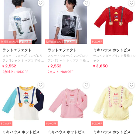
期間限定SALE
まとめ割
期間限定SALE
まとめ割
50%OFF
ラットエフェクト
ラットエフェクト
ミキハウス ホットビスケ
スター・ウォーズ マンダロリ
スター・ウォーズ マンダロリ
サスペンダープリント長袖Ｔシ
ッツ
アン Tシャツ トップス 半袖 カ
アン Tシャツ トップス 半袖 カ
ャツ
ットソー
2,552
ットソー
2,552
3,850
¥
¥
¥
2点以上で10%OFF
2点以上で10%OFF
50%OFF
50%OFF
50%OFF
ミキハウス ホットビスケ
ミキハウス ホットビスケ
ミキハウス ホットビスケ