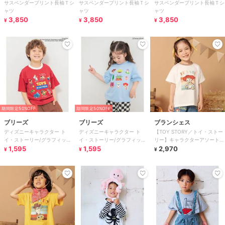
サスペンダープリント長袖Ｔシ
サスペンダープリント長袖Ｔシ
サスペンダープリント長袖Ｔシ
ッツ
ッツ
ッツ
ャツ
ャツ
ャツ
3,850
3,850
3,850
¥
¥
¥
期間限定50%OFF
期間限定50%OFF
ブリーズ
ブリーズ
ブランシェス
ディズニーキャラクター ト
ディズニーキャラクター ト
【TOY STORY／トイ・ストー
イ・ストーリー/グラフィックT
イ・ストーリー/グラフィックT
リー】キャラクターアソートT
シャツ
1,595
シャツ
1,595
シャツ
2,970
¥
¥
¥