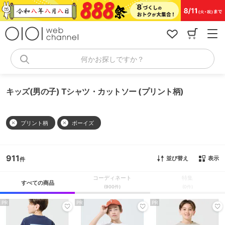
コ
ン
テ
ン
ツ
へ
何かお探しですか？
ス
キ
ッ
キッズ(男の子) Tシャツ・カットソー (プリント柄)
プ
プリント柄
ボーイズ
911
並び替え
表示
コーディネート
特集
すべての商品
(900件)
(0件)
PR
PR
PR