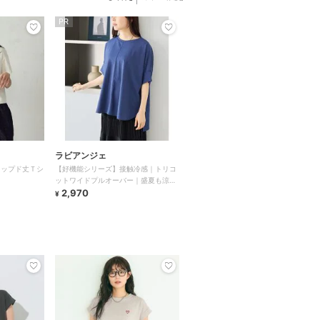
PR
ラビアンジェ
ロップド丈Ｔシ
【好機能シリーズ】接触冷感｜トリコ
ットワイドプルオーバー｜盛夏も涼し
く上品に/洗練シルエット♪
2,970
¥