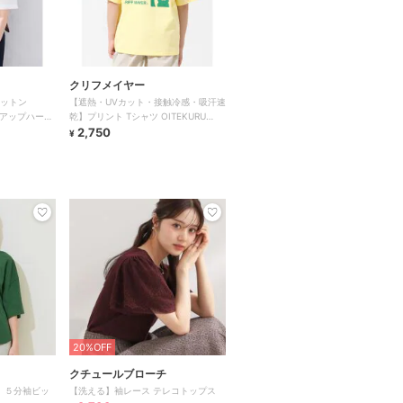
クリフメイヤー
コットン
【遮熱・UVカット・接触冷感・吸汗速
ルアップハーフ
乾】プリント Tシャツ OITEKURU
120cm～170cm
2,750
¥
20%OFF
クチュールブローチ
】５分袖ビッ
【洗える】袖レース テレコトップス