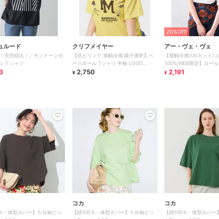
20%OFF
ュルード
クリフメイヤー
アー・ヴェ・ヴェ
！完売続出！／モノトーンゼ
【抗ピリング 接触冷感 吸汗速乾】ベ
【接触冷感/UVカット/
ンＴシャツ
ースボール Tシャツ 半袖 LOGO
100%/WEB限定】ロー
3
120cm～170cm
2,750
スリーブTシャツ
2,191
¥
¥
コカ
コカ
0％・体型カバー】５分袖ビッ
【綿100％・体型カバー】５分袖ビッ
【綿100％・体型カバー