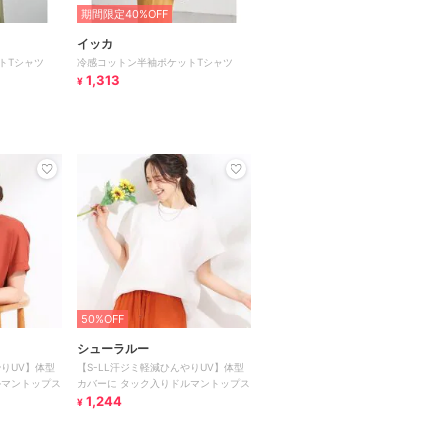
期間限定40%OFF
イッカ
トTシャツ
冷感コットン半袖ポケットTシャツ
1,313
¥
50%OFF
シューラルー
やりUV】体型
【S-LL汗ジミ軽減ひんやりUV】体型
ルマントップス
カバーに タック入りドルマントップス
1,244
¥