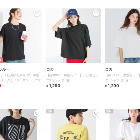
F
ラルー
コカ
コカ
L汗ジミ軽減ひんやりUV】体型
【綿100％・体型カバー】５分袖ビッ
【綿100％・体型カバー
 タック入りドルマントップス
クTシャツ 全8色
クTシャツ 全8色
4
1,290
1,290
¥
¥
PR
PR