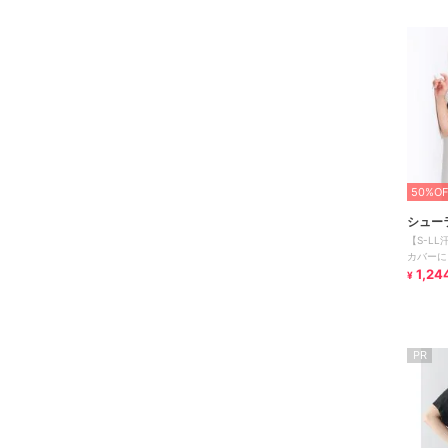
50%OF
シュー
【S-L
カバーに
1,24
¥
PR