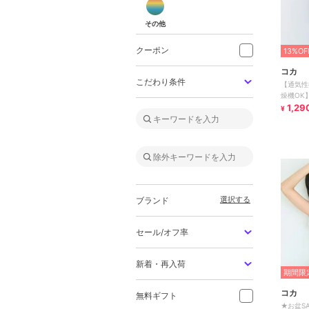
その他
クーポン
13%OF
コカ
こだわり条件
【通気性
燥機OK
ップス
1,29
¥
選択する
ブランド
セール/オフ率
新着・再入荷
期間限定
コカ
無料ギフト
★お盆S