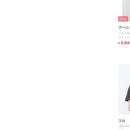
SALE
ブージ
＼大人気
ブラライ
5,64
¥
コカ
【綿10