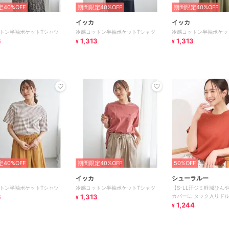
40%OFF
期間限定40%OFF
期間限定40%OFF
イッカ
イッカ
トン半袖ポケットTシャツ
冷感コットン半袖ポケットTシャツ
冷感コットン半袖ポケッ
3
1,313
1,313
¥
¥
40%OFF
期間限定40%OFF
50%OFF
イッカ
シューラルー
トン半袖ポケットTシャツ
冷感コットン半袖ポケットTシャツ
【S-LL汗ジミ軽減ひん
3
1,313
カバーに タック入りド
¥
1,244
¥