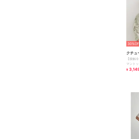
30%OF
クチュ
【接触冷
マントッ
3,14
¥