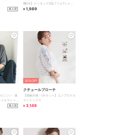
機OK】ドッキング2段フリルTシャツ
全2色
1,989
再入荷
¥
30%OFF
クチュールブローチ
りにくい・速
【接触冷感・UVカット】エンブロドル
スドルマント
マントップス
3,149
再入荷
¥