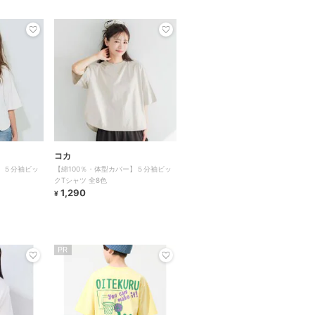
コカ
】５分袖ビッ
【綿100％・体型カバー】５分袖ビッ
クTシャツ 全8色
1,290
¥
PR