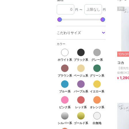
PR
円
〜
円
こだわりサイズ
カラー
ホワイト系
ブラック系
グレー系
13%OF
ホワイト系
ブラック系
グレー系
コカ
ブラウン系
ベージュ系
グリーン系
【通気性
燥機OK
ブラウン系
ベージュ系
グリーン系
ップス
1,29
¥
ブルー系
パープル系
イエロー系
ブルー系
パープル系
イエロー系
ピンク系
レッド系
オレンジ系
ピンク系
レッド系
オレンジ系
シルバー系
ゴールド系
白無地
シルバー系
ゴールド系
白無地
その他