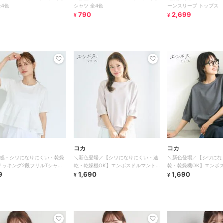
全4色
シャツ 全4色
ーンスリーブ トップス
790
2,699
¥
¥
コカ
コカ
感・シワになりにくい・乾燥
＼新色登場／【シワになりにくい・速
＼新色登場／【シワにな
ドッキング2段フリルTシャツ
乾・乾燥機OK】エンボスドルマント
乾・乾燥機OK】エンボ
9
ップス 全5色
1,690
ップス 全5色
1,690
¥
¥