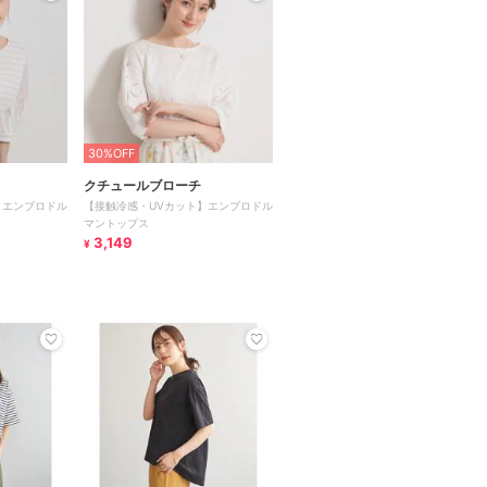
30%OFF
クチュールブローチ
】エンブロドル
【接触冷感・UVカット】エンブロドル
マントップス
3,149
¥