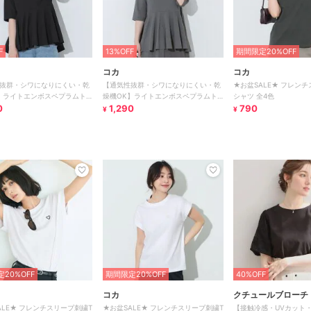
F
13%OFF
期間限定20%OFF
コカ
コカ
抜群・シワになりにくい・乾
【通気性抜群・シワになりにくい・乾
★お盆SALE★ フレン
】ライトエンボスペプラムト
燥機OK】ライトエンボスペプラムト
シャツ 全4色
0
ップス
1,290
790
¥
¥
20%OFF
期間限定20%OFF
40%OFF
コカ
クチュールブローチ
ALE★ フレンチスリーブ刺繍T
★お盆SALE★ フレンチスリーブ刺繍T
【接触冷感・UVカット