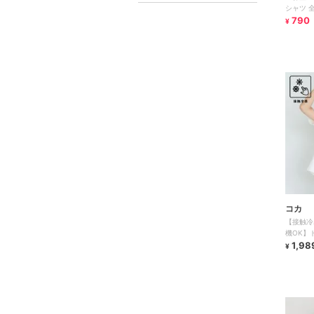
シャツ 
790
¥
コカ
【接触冷
機OK】
全2色
1,98
¥