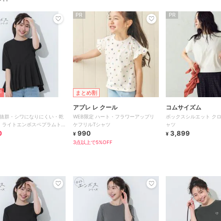
PR
PR
F
まとめ割
アプレ レ クール
コムサイズム
抜群・シワになりにくい・乾
WEB限定 ハート・フラワーアップリ
ボックスシルエット ク
】ライトエンボスペプラムト
ケフリルTシャツ
ャツ
0
990
3,899
¥
¥
3点以上で5%OFF