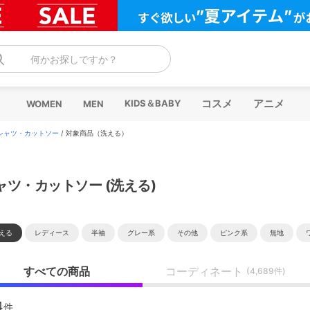
何かお探しですか？
コスメ
アニメ
KIDS＆BABY
WOMEN
MEN
シャツ・カットソー
/
対象商品（洗える）
ャツ・カットソー (洗える)
える
レディース
半袖
グレー系
その他
ピンク系
無地
すべての商品
コーディネート
(4,689件)
4