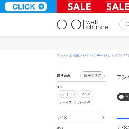
コ
ン
テ
ン
ツ
へ
ス
キ
ッ
プ
ファッション通販マルイウェブチャネル
/
トップス
/
T
絞り込み
条件クリア
Tシ
性別
レディース
メンズ
レディース
メンズ
洗
ボーイズ
ガールズ
ボーイズ
ガールズ
サイズ
7,78
価格