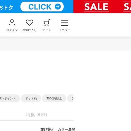
ログイン
お気に入り
カート
メニュー
ワンポイント
ドット柄
3000円以上
フリー
特集
(62件)
並び替え
カラー展開