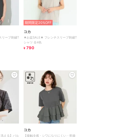
期間限定20%OFF
コカ
チスリーブ刺繍T
★お盆SALE★ フレンチスリーブ刺繍T
シャツ 全4色
790
¥
コカ
・洗える】バル
【接触冷感・シワになりにくい・乾燥