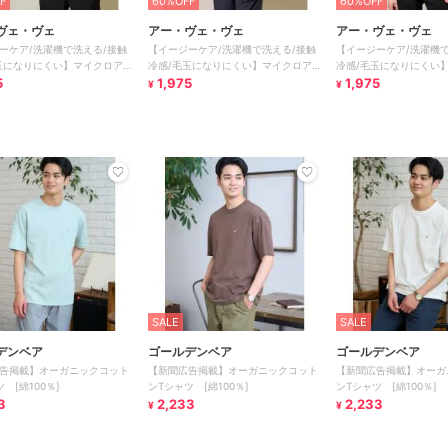
F
60%OFF
60%OFF
ヴェ・ヴェ
アー・ヴェ・ヴェ
アー・ヴェ・ヴェ
ーケア/洗濯機で洗える/接触
【イージーケア/洗濯機で洗える/接触
【イージーケア/洗濯機で
玉になりにくい】マイクロアゼ
冷感/毛玉になりにくい】マイクロアゼ
冷感/毛玉になりにくい
ドシルエットカットソ
5
セミワイドシルエットカットソ
1,975
セミワイドシルエットカ
1,975
¥
¥
SALE
SALE
デンベア
ゴールデンベア
ゴールデンベア
告掲載】オーガニックコット
【新聞広告掲載】オーガニックコット
【新聞広告掲載】オーガ
 [綿100％]
ンTシャツ [綿100％]
ンTシャツ [綿100％]
3
2,233
2,233
¥
¥