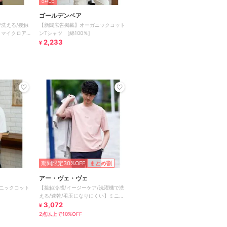
SALE
ゴールデンベア
洗える/接触
【新聞広告掲載】オーガニックコット
】マイクロアゼ
ンTシャツ [綿100％]
ットソ
2,233
¥
期間限定30%OFF
まとめ割
アー・ヴェ・ヴェ
ニックコット
【接触冷感/イージーケア/洗濯機で洗
える/速乾/毛玉になりにくい】ミニロ
ゴプリントセミワイドシルエッ
3,072
¥
2点以上で10%OFF