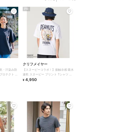
PR
クリフメイヤー
乾・汗染み防
【スヌーピーコラボ！】接触冷感 吸水
プロテクト ポ
速乾 スヌーピー プリント Tシャツ 半
袖 釣り
4,950
¥