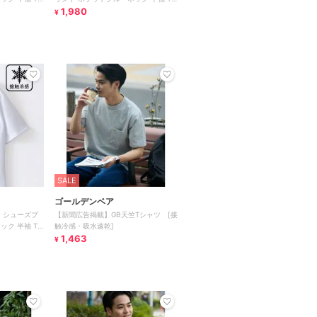
シャツ
1,980
¥
SALE
ゴールデンベア
】 シューズプ
【新聞広告掲載】GB天竺Tシャツ [接
ック 半袖 T
触冷感・吸水速乾]
1,463
¥