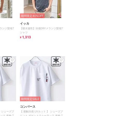
期間限定40%OFF
イッカ
ランジ梨地T
【吸水速乾】冷感DRYメランジ梨地T
シャツ
1,313
¥
期間限定SALE
コンバース
】 シューズプ
【 接触冷感 UVカット 】 シューズプ
ック 半袖 T
リント ポケットクルーネック 半袖 T