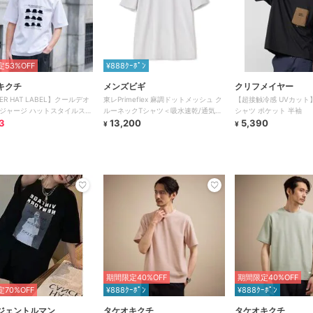
53%OFF
¥888ｸｰﾎﾟﾝ
キクチ
メンズビギ
クリフメイヤー
ER HAT LABEL】クールデオ
東レPrimeflex 麻調ドットメッシュ ク
【超接触冷感 UVカット】
ジャージ ハットスタイルス
ルーネックTシャツ＜吸水速乾/通気性
シャツ ポケット 半袖
ャツ
3
＞
13,200
5,390
¥
¥
期間限定40%OFF
期間限定40%OFF
70%OFF
¥888ｸｰﾎﾟﾝ
¥888ｸｰﾎﾟﾝ
ジェントルマン
タケオキクチ
タケオキクチ