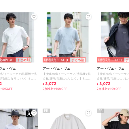
30%OFF
まとめ割
期間限定30%OFF
まとめ割
期間限定30%OFF
ま
ヴェ・ヴェ
アー・ヴェ・ヴェ
アー・ヴェ・ヴェ
感/イージーケア/洗濯機で洗
【接触冷感/イージーケア/洗濯機で洗
【接触冷感/イージーケア
乾/毛玉になりにくい】ミニロ
える/速乾/毛玉になりにくい】ミニロ
える/速乾/毛玉になりに
トセミワイドシルエッ
2
ゴプリントセミワイドシルエッ
3,072
ゴプリントセミワイドシ
3,072
¥
¥
10%OFF
2点以上で10%OFF
2点以上で10%OFF
PR
PR