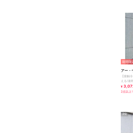
期間限定
アー・
【接触冷
える/速
ゴプリン
3,07
¥
2点以上で
PR