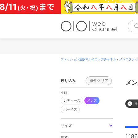
コ
ン
テ
ン
ツ
へ
ス
キ
ッ
プ
ファッション通販マルイウェブチャネル
/
メンズファッ
絞り込み
条件クリア
メン
性別
レディース
メンズ
洗
ボーイズ
サイズ
1,186
価格