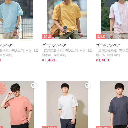
SALE
SALE
デンベア
ゴールデンベア
ゴールデンベア
告掲載】GB天竺Tシャツ [接
【新聞広告掲載】GB天竺Tシャツ [接
【新聞広告掲載】GB天竺
吸水速乾]
触冷感・吸水速乾]
触冷感・吸水速乾]
3
1,463
1,463
¥
¥