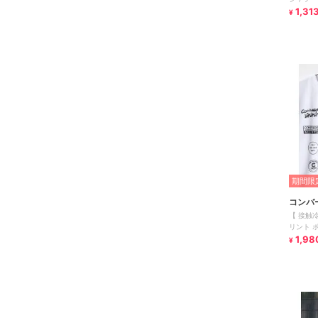
1,31
¥
期間限定
コンバ
【 接触
リント 
シャツ
1,98
¥