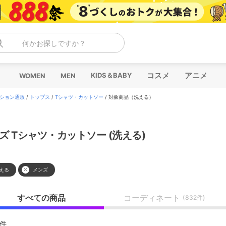
何かお探しですか？
コスメ
アニメ
KIDS＆BABY
WOMEN
MEN
ション通販
/
トップス
/
Tシャツ・カットソー
/
対象商品（洗える）
ズ Tシャツ・カットソー (洗える)
える
メンズ
すべての商品
コーディネート
(832件)