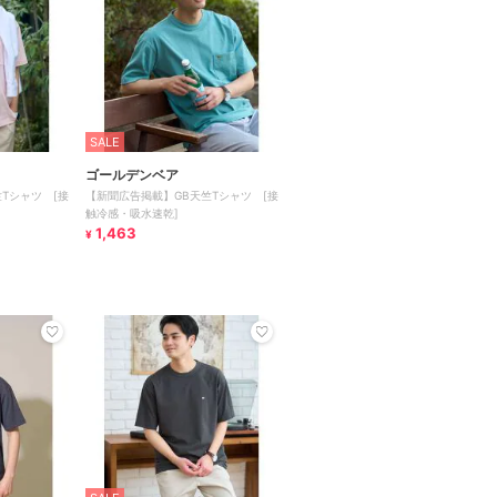
SALE
ゴールデンベア
Tシャツ [接
【新聞広告掲載】GB天竺Tシャツ [接
触冷感・吸水速乾]
1,463
¥