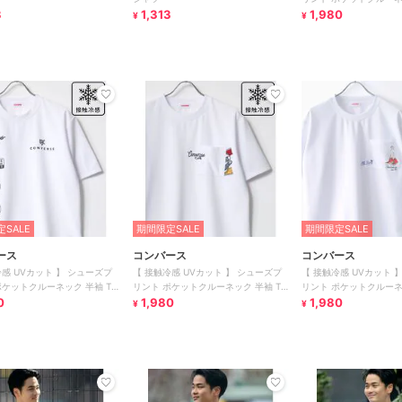
3
1,313
シャツ
1,980
¥
¥
SALE
期間限定SALE
期間限定SALE
ース
コンバース
コンバース
冷感 UVカット 】 シューズプ
【 接触冷感 UVカット 】 シューズプ
【 接触冷感 UVカット 
ポケットクルーネック 半袖 T
リント ポケットクルーネック 半袖 T
リント ポケットクルーネ
0
シャツ
1,980
シャツ
1,980
¥
¥