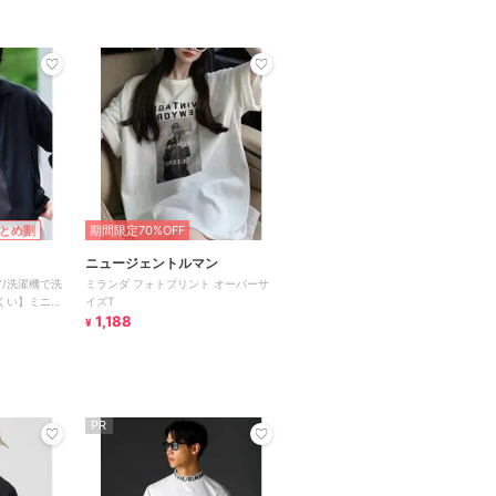
とめ割
期間限定70%OFF
ニュージェントルマン
/洗濯機で洗
ミランダ フォトプリント オーバーサ
くい】ミニロ
イズT
ルエッ
1,188
¥
PR