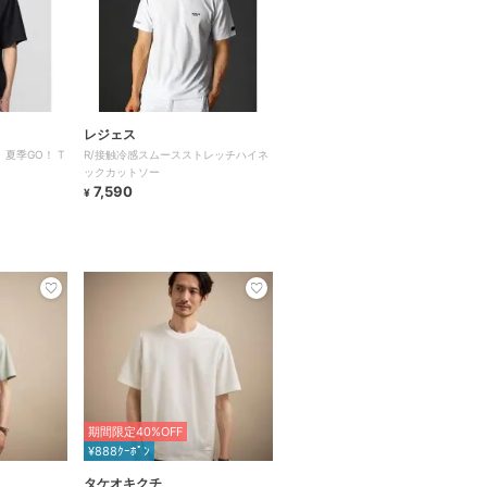
レジェス
夏季GO！ T
R/接触冷感スムースストレッチハイネ
ックカットソー
7,590
¥
期間限定40%OFF
¥888ｸｰﾎﾟﾝ
タケオキクチ