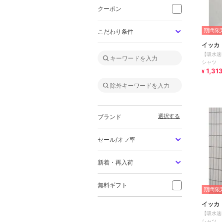
クーポン
期間限定
こだわり条件
イッカ
【吸水速
シャツ
1,31
¥
選択する
ブランド
セール/オフ率
新着・再入荷
無料ギフト
期間限定
イッカ
【吸水速
シャツ