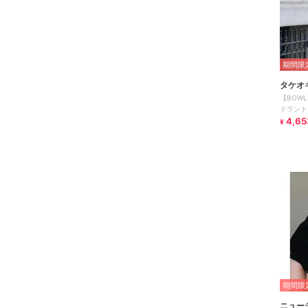
期間限定
タケオ
【BOWL
ドラント
半袖Tシ
4,65
¥
期間限定
ニュー