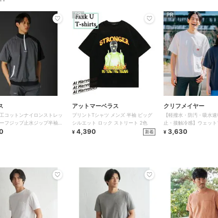
PR
PR
ス
アットマーベラス
クリフメイヤー
加工コットンナイロンストレッ
プリントTシャツ メンズ 半袖 ビッグ
【軽撥水・防汚・吸水速
ーフジップ止水ジップ半袖プ
シルエット ロック ストリート 2色
止・接触冷感】ウェット
ー
0
4,390
ケット Tシャツ
3,630
新着
¥
¥