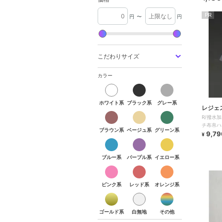
PR
円
〜
円
こだわりサイズ
カラー
ホワイト系
ブラック系
グレー系
レジェ
R/撥水
チ布帛ハ
ブラウン系
ベージュ系
グリーン系
ルオーバ
9,79
¥
ブルー系
パープル系
イエロー系
ピンク系
レッド系
オレンジ系
ゴールド系
白無地
その他