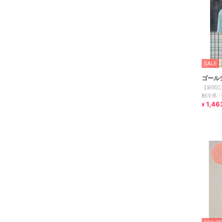
SALE
ゴール
【新聞広
触冷感・
1,46
¥