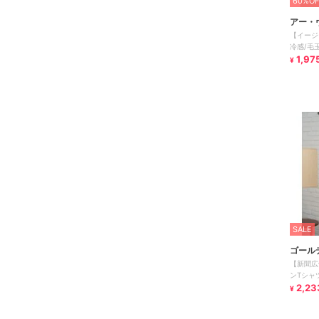
60%OF
アー・
【イージ
冷感/毛
セミワイ
1,97
¥
SALE
ゴール
【新聞広
ンTシャツ
2,23
¥