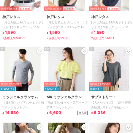
期間限定SALE
まとめ割
期間限定SALE
まとめ割
期間限定SALE
まとめ割
神戸レタス
神戸レタス
神戸レタス
[ 汗じみ防止＆UVカット ] ポケ
[ 汗じみ防止＆UVカット ] ポケ
[ 汗じみ防止＆UVカット ] ポケ
ット付きVネックTシャツ M L
ット付きVネックTシャツ M L
ット付きVネックTシャツ M L
XL [C7575]
1,590
XL [C7575]
1,590
XL [C7575]
1,590
¥
¥
¥
2点以上で5%OFF
2点以上で5%OFF
2点以上で5%OFF
PR
PR
PR
期間限定30%OFF
50%OFF
期間限定28%OFF
¥1500ｸｰﾎﾟﾝ
¥1000ｸｰﾎﾟﾝ
¥888ｸｰﾎﾟﾝ
ミッシェルクランオム
MK ミッシェルクラン
サブストリート
《日本製》バイアスチェック柄
[洗える]シルケット天竺ケープ
【大きいサイズ】【UV・汗染
Vネックカットソー
デザインカットソー
み軽減】Vネック半袖カットソ
14,630
6,600
ー
6,336
再入荷
¥
¥
¥