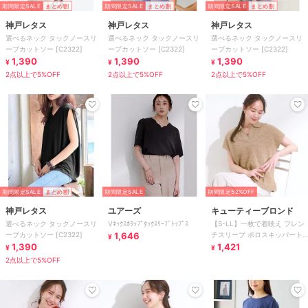
期間限定SALE
まとめ割
期間限定SALE
まとめ割
期間限定SALE
まとめ割
神戸レタス
神戸レタス
神戸レタス
選べるネック タックノースリ
選べるネック タックノースリ
選べるネック タックノースリ
ーブカットソー [C2322]
ーブカットソー [C2322]
ーブカットソー [C2322]
1,390
1,390
1,390
¥
¥
¥
2点以上で5%OFF
2点以上で5%OFF
2点以上で5%OFF
期間限定SALE
まとめ割
期間限定SALE
期間限定52%OFF
神戸レタス
ユアーズ
キューティーブロンド
選べるネック タックノースリ
Vﾈｯｸｽｶﾗｯﾌﾟﾀｯｸｽﾘｰﾌﾞﾄｯﾌﾟｽ
【S-LL】一枚で着映え フレン
ーブカットソー [C2322]
1,646
チスリーブ ポロスキッパート
¥
1,390
ップス
1,421
¥
¥
2点以上で5%OFF