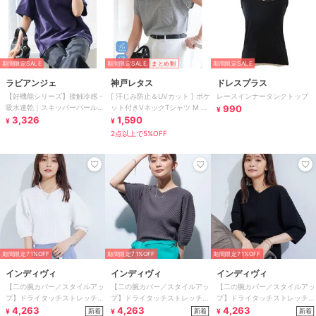
期間限定SALE
期間限定SALE
まとめ割
期間限定SALE
ラビアンジェ
神戸レタス
ドレスプラス
【好機能シリーズ】接触冷感・
[ 汗じみ防止＆UVカット ] ポケ
レースインナータンクトップ
吸水速乾｜スキッパーパールプ
ット付きVネックTシャツ M L
990
¥
ルオーバー
3,326
XL [C7575]
1,590
¥
¥
2点以上で5%OFF
期間限定71%OFF
期間限定71%OFF
期間限定71%OFF
インディヴィ
インディヴィ
インディヴィ
【二の腕カバー／スタイルアッ
【二の腕カバー／スタイルアッ
【二の腕カバー／スタイルアッ
プ】ドライタッチストレッチニ
プ】ドライタッチストレッチニ
プ】ドライタッチストレッチニ
ット
4,263
ット
4,263
ット
4,263
新着
新着
新着
¥
¥
¥