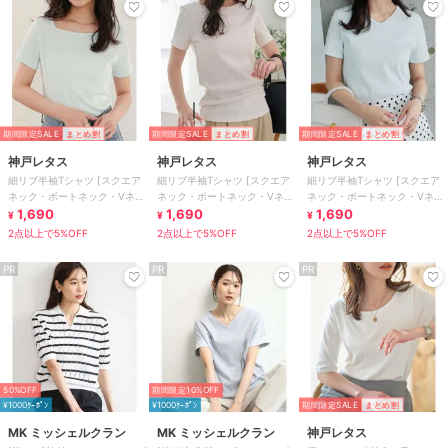
期間限定SALE
まとめ割
期間限定SALE
まとめ割
期間限定SALE
まとめ割
神戸レタス
神戸レタス
神戸レタス
細リブ半袖Tシャツ [スクエア
細リブ半袖Tシャツ [スクエア
細リブ半袖Tシャツ [スクエア
ネック・ボートネック・Vネッ
ネック・ボートネック・Vネッ
ネック・ボートネック・Vネッ
ク］[C3654]
1,690
ク］[C3654]
1,690
ク］[C3654]
1,690
¥
¥
¥
2点以上で5%OFF
2点以上で5%OFF
2点以上で5%OFF
PR
PR
PR
50%OFF
期間限定10%OFF
¥1000ｸｰﾎﾟﾝ
¥1000ｸｰﾎﾟﾝ
期間限定SALE
まとめ割
MK ミッシェルクラン
MK ミッシェルクラン
神戸レタス