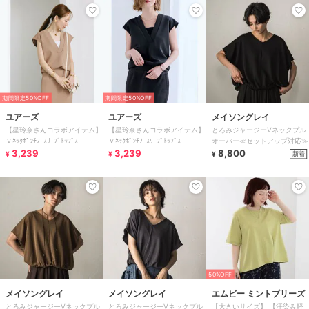
期間限定50%OFF
期間限定50%OFF
ユアーズ
ユアーズ
メイソングレイ
【星玲奈さんコラボアイテム】
【星玲奈さんコラボアイテム】
とろみジャージーVネックプル
Ｖﾈｯｸﾎﾟﾝﾁﾉｰｽﾘｰﾌﾞﾄｯﾌﾟｽ
Ｖﾈｯｸﾎﾟﾝﾁﾉｰｽﾘｰﾌﾞﾄｯﾌﾟｽ
オーバー≪セットアップ対応≫
3,239
3,239
8,800
新着
¥
¥
¥
50%OFF
メイソングレイ
メイソングレイ
エムビー ミントブリーズ
とろみジャージーVネックプル
とろみジャージーVネックプル
【大きいサイズ】 【汗染み軽