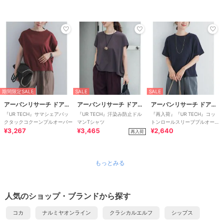
期間限定SALE
SALE
SALE
アーバンリサーチ ドアーズ
アーバンリサーチ ドアーズ
アーバンリサーチ ドアーズ
『UR TECH』サマシェアバッ
『UR TECH』汗染み防止ドル
『再入荷』『UR TECH』コッ
クタックコクーンプルオーバー
マンTシャツ
トンロールスリーブプルオーバ
¥3,267
¥3,465
ー
¥2,640
再入荷
もっとみる
人気のショップ・ブランドから探す
コカ
ナルミヤオンライン
クラシカルエルフ
シップス