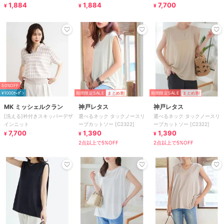
ス
1,884
ス
1,884
7,700
¥
¥
¥
50%OFF
¥1000ｸｰﾎﾟﾝ
期間限定SALE
まとめ割
期間限定SALE
まとめ割
MK ミッシェルクラン
神戸レタス
神戸レタス
[洗える]衿付きスキッパーデザ
選べるネック タックノースリ
選べるネック タックノースリ
インニット
ーブカットソー [C2322]
ーブカットソー [C2322]
7,700
1,390
1,390
¥
¥
¥
2点以上で5%OFF
2点以上で5%OFF