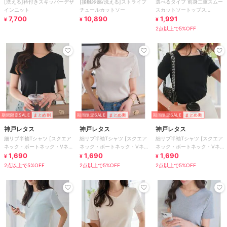
[洗える]衿付きスキッパーデザ
[接触冷感/洗える]ストライプ
選べるタイプ 前身二重スムー
インニット
チュールカットソー
スカットソートップス
7,700
10,890
[C4684]
1,991
¥
¥
¥
2点以上で5%OFF
期間限定SALE
まとめ割
期間限定SALE
まとめ割
期間限定SALE
まとめ割
神戸レタス
神戸レタス
神戸レタス
細リブ半袖Tシャツ [スクエア
細リブ半袖Tシャツ [スクエア
細リブ半袖Tシャツ [スクエア
ネック・ボートネック・Vネッ
ネック・ボートネック・Vネッ
ネック・ボートネック・Vネッ
ク］[C3654]
1,690
ク］[C3654]
1,690
ク］[C3654]
1,690
¥
¥
¥
2点以上で5%OFF
2点以上で5%OFF
2点以上で5%OFF