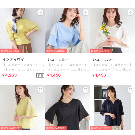
期間限定71%OFF
期間限定41%OFF
期間限定41%OFF
インディヴィ
シューラルー
シューラルー
【二の腕カバー／スタイルアッ
【ひんやりS-LL体型カバー】
【ひんやりS-LL体型カバー】
プ】ドライタッチストレッチニ
フレアスリーブで二の腕を自然
フレアスリーブで二の腕を自然
ット
4,263
に隠せる 浅VネックTシャツ
1,456
に隠せる 浅VネックTシャツ
1,456
新着
¥
¥
¥
期間限定41%OFF
期間限定41%OFF
期間限定10%OFF