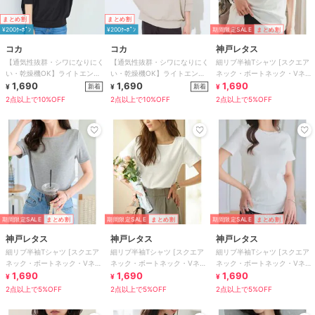
まとめ割
まとめ割
¥200ｸｰﾎﾟﾝ
¥200ｸｰﾎﾟﾝ
期間限定SALE
まとめ割
コカ
コカ
神戸レタス
【通気性抜群・シワになりにく
【通気性抜群・シワになりにく
細リブ半袖Tシャツ [スクエア
い・乾燥機OK】ライトエンボ
い・乾燥機OK】ライトエンボ
ネック・ボートネック・Vネッ
スドルマンVネックT 全2色
1,690
スドルマンVネックT 全2色
1,690
ク］[C3654]
1,690
新着
新着
¥
¥
¥
2点以上で10%OFF
2点以上で10%OFF
2点以上で5%OFF
期間限定SALE
まとめ割
期間限定SALE
まとめ割
期間限定SALE
まとめ割
神戸レタス
神戸レタス
神戸レタス
細リブ半袖Tシャツ [スクエア
細リブ半袖Tシャツ [スクエア
細リブ半袖Tシャツ [スクエア
ネック・ボートネック・Vネッ
ネック・ボートネック・Vネッ
ネック・ボートネック・Vネッ
ク］[C3654]
1,690
ク］[C3654]
1,690
ク］[C3654]
1,690
¥
¥
¥
2点以上で5%OFF
2点以上で5%OFF
2点以上で5%OFF