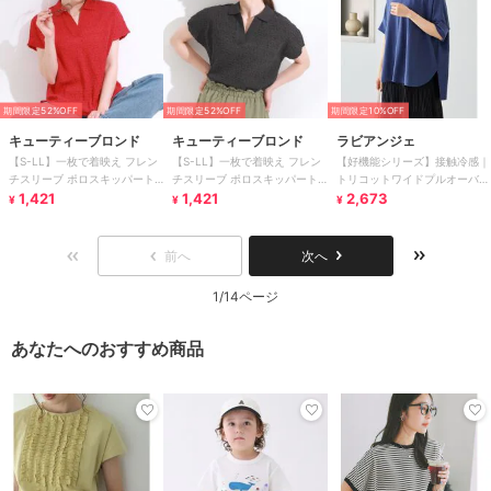
期間限定52%OFF
期間限定52%OFF
期間限定10%OFF
キューティーブロンド
キューティーブロンド
ラビアンジェ
【S-LL】一枚で着映え フレン
【S-LL】一枚で着映え フレン
【好機能シリーズ】接触冷感｜
チスリーブ ポロスキッパート
チスリーブ ポロスキッパート
トリコットワイドプルオーバー
ップス
1,421
ップス
1,421
｜盛夏も涼しく上品に/洗練シ
2,673
¥
¥
¥
ルエット♪
前へ
次へ
1/14ページ
あなたへのおすすめ商品