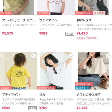
期間限定SALE
まとめ割
35%OFF
40%OFF
アーバンリサーチ サニーレーベル
プティマイン
神戸レタス
フロントフリルプルオーバー
【プティプラ】BOYS半袖Tシ
コットン100%フレンチTシャツ
ャツ
（モックネックorクルーネッ
¥3,575
¥592
ク） [C4819]
¥1,490
再入荷
2点以上で5%OFF
期間限定SALE
40%OFF
期間限定SALE
¥200ｸｰﾎﾟﾝ
プティマイン
コカ
クラシカルエルフ
【プティプラ/WEB先行販売】
★お盆SALE★ フレンチスリー
ラフなのに品よく見える。軽や
バックプリント半袖Tシャツ
ブ刺繍Tシャツ 全4色
かぽこぽこフクレジャガードト
¥592
¥790
ップス（半袖）
¥2,418
再入荷