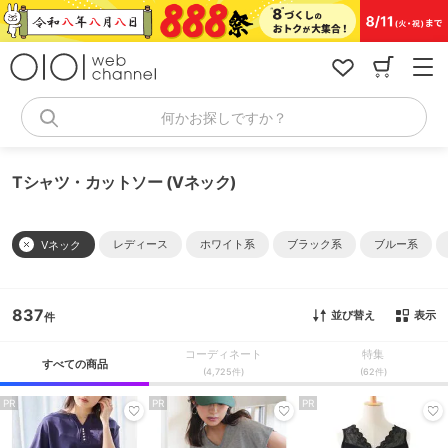
コ
ン
テ
ン
ツ
へ
何かお探しですか？
ス
キ
ッ
Tシャツ・カットソー (Vネック)
プ
レディース
ホワイト系
ブラック系
ブルー系
Vネック
837
並び替え
表示
コーディネート
特集
すべての商品
(4,725件)
(62件)
PR
PR
PR