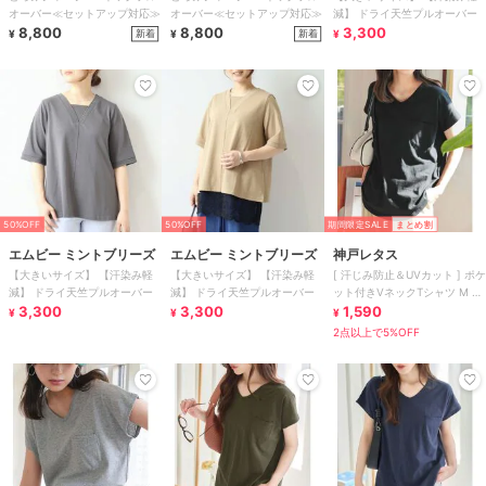
オーバー≪セットアップ対応≫
オーバー≪セットアップ対応≫
減】 ドライ天竺プルオーバー
8,800
8,800
3,300
新着
新着
¥
¥
¥
50%OFF
50%OFF
期間限定SALE
まとめ割
エムビー ミントブリーズ
エムビー ミントブリーズ
神戸レタス
【大きいサイズ】 【汗染み軽
【大きいサイズ】 【汗染み軽
[ 汗じみ防止＆UVカット ] ポケ
減】 ドライ天竺プルオーバー
減】 ドライ天竺プルオーバー
ット付きVネックTシャツ M L
3,300
3,300
XL [C7575]
1,590
¥
¥
¥
2点以上で5%OFF