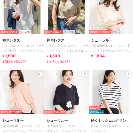
期間限定SALE
まとめ割
期間限定SALE
まとめ割
期間限定36%OFF
神戸レタス
神戸レタス
シューラルー
[ 汗じみ防止＆UVカット ] ポケ
[ 汗じみ防止＆UVカット ] ポケ
【洗濯機可S-LLストレッチ】
ット付きVネックTシャツ M L
ット付きVネックTシャツ M L
スリットレーススリーブトップ
XL [C7575]
1,590
XL [C7575]
1,590
ス
1,884
¥
¥
¥
2点以上で5%OFF
2点以上で5%OFF
50%OFF
期間限定36%OFF
期間限定36%OFF
¥1000ｸｰﾎﾟﾝ
シューラルー
シューラルー
MK ミッシェルクラン
【洗濯機可S-LLストレッチ】
【洗濯機可S-LLストレッチ】
[洗える]衿付きスキッパーデザ
スリットレーススリーブトップ
スリットレーススリーブトップ
インニット