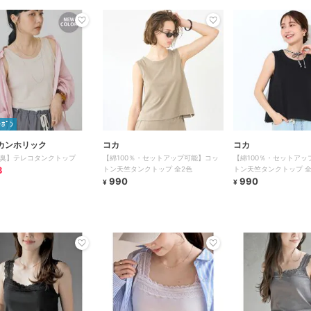
ｰﾎﾟﾝ
カンホリック
コカ
コカ
臭】テレコタンクトップ
【綿100％・セットアップ可能】コッ
【綿100％・セットアッ
3
トン天竺タンクトップ 全2色
トン天竺タンクトップ 全
990
990
¥
¥