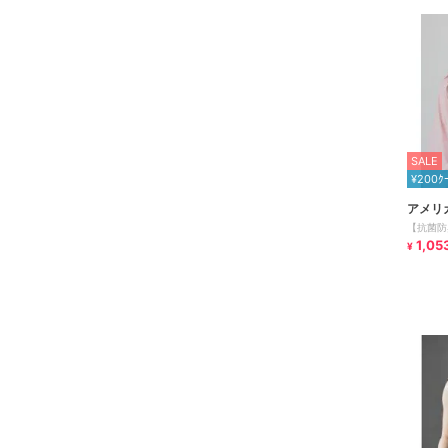
SALE
¥200ｸ
アメリ
【抗菌防
1,05
¥