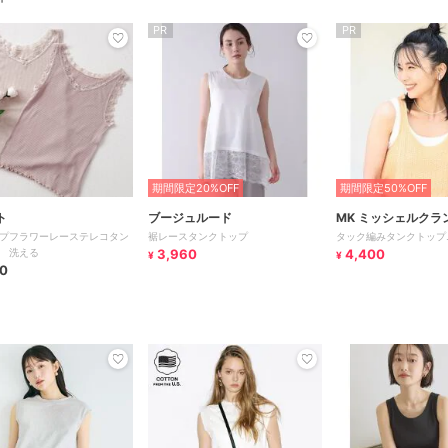
PR
PR
期間限定20%OFF
期間限定50%OFF
ト
ブージュルード
MK ミッシェルクラ
プフラワーレーステレコタン
裾レースタンクトップ
タック編みタンクトップ
 洗える
3,960
4,400
¥
¥
0