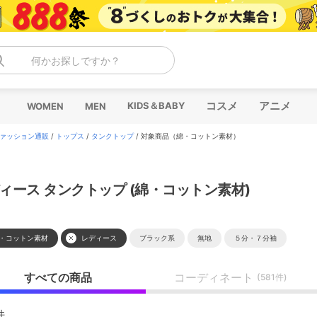
何かお探しですか？
コスメ
アニメ
KIDS＆BABY
WOMEN
MEN
ァッション通販
/
トップス
/
タンクトップ
/
対象商品（綿・コットン素材）
ィース タンクトップ (綿・コットン素材)
・コットン素材
レディース
ブラック系
無地
５分・７分袖
すべての商品
コーディネート
(581件)