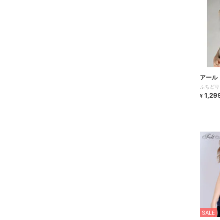
アール
ふちどり
1,29
¥
SALE