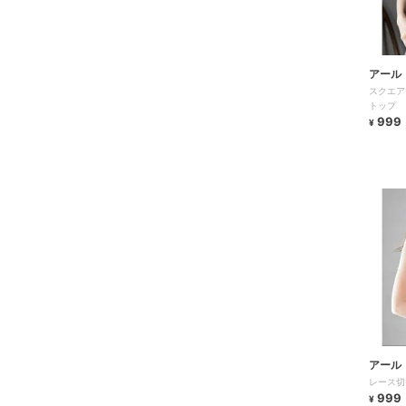
アール
スクエア
トップ
999
¥
アール
レース切
999
¥