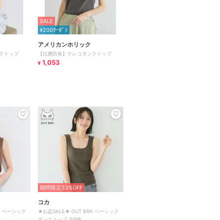
SALE
¥200ｸｰﾎﾟﾝ
アメリカンホリック
クトップ
【抗菌防臭】テレコタンクトップ
1,053
¥
期間限定33%OFF
コカ
RA ベーシック
★お盆SALE★ OUT BRA ベーシック
タンクトップ 全6色