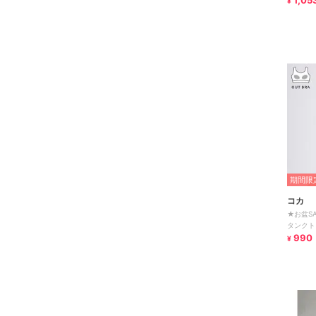
1,05
¥
期間限定
コカ
★お盆SA
タンクト
990
¥