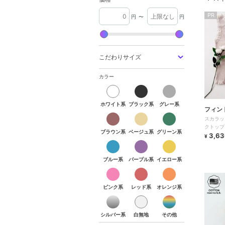
PR
円
〜
円
こだわりサイズ
カラー
ホワイト系
ブラック系
グレー系
フィン
スカラッ
クトップ
ブラウン系
ベージュ系
グリーン系
3,63
¥
ブルー系
パープル系
イエロー系
ピンク系
レッド系
オレンジ系
シルバー系
白無地
その他