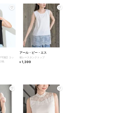
アール・ピー・エス
プ可能】コッ
裾レースタンクトップ
2色
1,399
¥