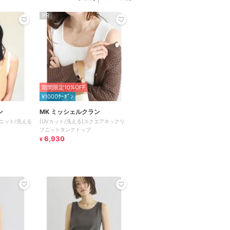
PR
期間限定10%OFF
¥1000ｸｰﾎﾟﾝ
ン
MK ミッシェルクラン
ニット/洗える
[UVカット/洗える]スクエアネックリ
ブニットタンクトップ
6,930
¥