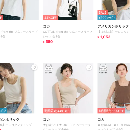
SALE
F
44%OFF
¥200ｸｰﾎﾟﾝ
コカ
アメリカンホリック
 from the U.S.ノースリーブ
COTTON from the U.S.ノースリーブ
【抗菌防臭】テレコタン
全3色
シャツ 全3色
1,053
¥
550
¥
ｰﾎﾟﾝ
期間限定33%OFF
期間限定33%OFF
カンホリック
コカ
コカ
臭】テレコタンクトップ
★お盆SALE★ OUT BRA ベーシック
★お盆SALE★ OUT B
タンクトップ 全6色
タンクトップ 全6色