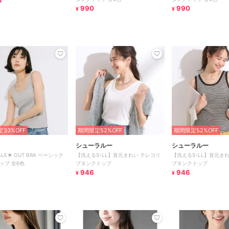
3
990
990
¥
¥
33%OFF
期間限定52%OFF
期間限定52%OFF
シューラルー
シューラルー
LE★ OUT BRA ベーシック
【洗えるS-LL】首元きれい テレコリ
【洗えるS-LL】首元き
ップ 全6色
ブタンクトップ
ブタンクトップ
946
946
¥
¥