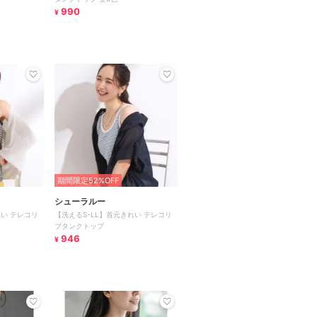
990
¥
期間限定52%OFF
シューラルー
れい テレコリ
【洗えるS-LL】首元きれい テレコリ
ブタンクトップ
946
¥