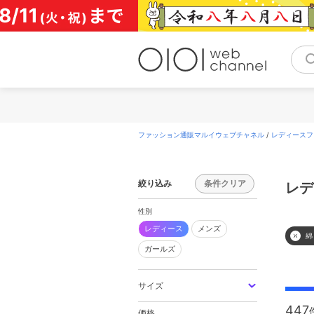
コ
ン
テ
ン
ツ
へ
ス
キ
ッ
プ
ファッション通販マルイウェブチャネル
/
レディースフ
絞り込み
条件クリア
レデ
性別
レディース
メンズ
綿
ガールズ
サイズ
447
価格