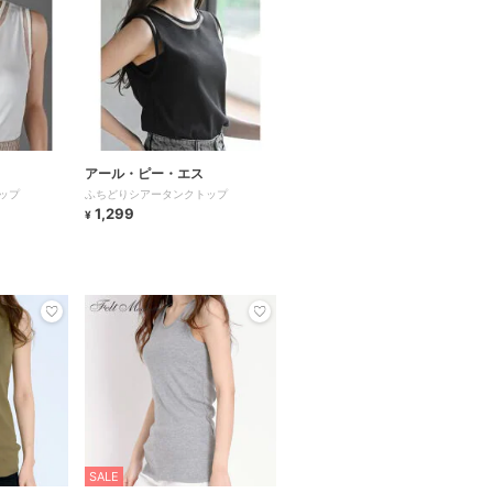
アール・ピー・エス
ップ
ふちどりシアータンクトップ
1,299
¥
SALE