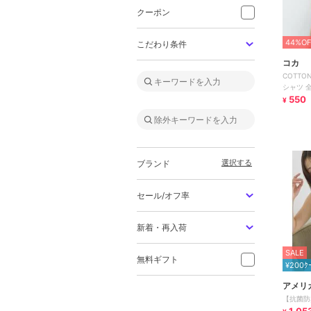
クーポン
44%OF
こだわり条件
コカ
COTTON
シャツ 
550
¥
選択する
ブランド
セール/オフ率
新着・再入荷
SALE
無料ギフト
¥200ｸ
アメリ
【抗菌防