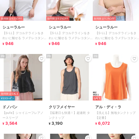
期間限定52%OFF
期間限定52%OFF
期間限定52%OFF
シューラルー
シューラルー
シューラルー
【S-LL】デコルテラインをき
【S-LL】デコルテラインをき
【S-LL】デコルテラインをき
れいに魅せる ラメテレコタン
れいに魅せる ラメテレコタン
れいに魅せる ラメテレコタン
クトップ
946
クトップ
946
クトップ
946
¥
¥
¥
PR
PR
PR
期間限定SALE
¥500ｸｰﾎﾟﾝ
SALE
ドノバン
クリフメイヤー
アル・ディ・ラ
【pufe】シャイニーフレアノ
【猛暑日も快適！】超速乾 タ
【洗える】無地タンクトップ
ースリーブ
ンクトップ
【定番】
3,564
3,190
6,072
¥
¥
¥