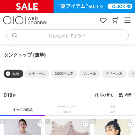
コ
ン
テ
ン
ツ
へ
何かお探しですか？
ス
キ
ッ
タンクトップ (無地)
プ
レディース
2000円以下
ブルー系
グリーン系
無地
918
並び替え
表示
コーディネート
特集
すべての商品
(692件)
(4件)
PR
PR
PR