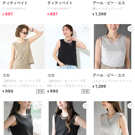
ティティベイト
ティティベイト
アール・ピー・エス
ﾍﾞｰｼｯｸﾆｯﾄﾀﾝｸﾄｯﾌﾟ
ﾍﾞｰｼｯｸﾆｯﾄﾀﾝｸﾄｯﾌﾟ
裾レースタンクトップ
887
887
1,399
¥
¥
¥
コカ
コカ
アール・ピー・エス
【綿100％・セットアップ可
【綿100％・セットアップ可
ふちどりシアータンクトップ
能】コットン天竺タンクトップ
能】コットン天竺タンクトップ
1,299
¥
全2色
990
全2色
990
新着
新着
¥
¥