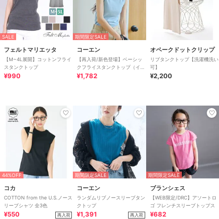
SALE
期間限定SALE
フェルトマリエッタ
コーエン
オペークドットクリップ
【M~4L展開】コットンフライ
【再入荷/新色登場】ベーシッ
リブタンクトップ【洗濯機洗い
スタンクトップ
クフライスタンクトップ（イン
可】
¥990
フルエンサー紹介アイテム）
¥1,782
¥2,200
44%OFF
期間限定SALE
期間限定SALE
コカ
コーエン
ブランシェス
COTTON from the U.S.ノース
ランダムリブノースリーブタン
【WEB限定/DRC】アソートロ
リーブシャツ 全3色
クトップ
ゴ フレンチスリーブトップス
¥550
¥1,391
¥682
再入荷
再入荷