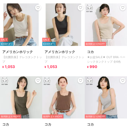
SALE
SALE
¥200ｸｰﾎﾟﾝ
¥200ｸｰﾎﾟﾝ
期間限定33%OFF
アメリカンホリック
アメリカンホリック
コカ
【抗菌防臭】テレコタンクトッ
【抗菌防臭】テレコタンクトッ
★お盆SALE★ OUT BRA ベー
プ
プ
シックタンクトップ 全6色
1,053
1,053
990
¥
¥
¥
期間限定33%OFF
期間限定33%OFF
期間限定33%OFF
コカ
コカ
コカ