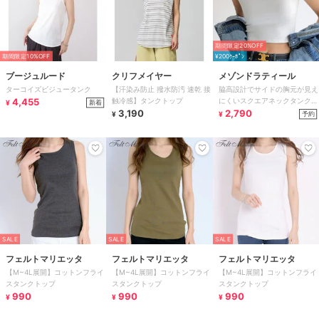
期間限定20%OFF
期間限定10%OFF
¥200ｸｰﾎﾟﾝ
ブージュルード
クリフメイヤー
メゾンドラティール
ターコイズビジュータンク
【汗染み防止 撥水防汚 速乾 接
脇高設計でサイドの胸元が見え
4,455
触冷感】タンクトップ
にくいスクエアネックタンクト
新着
¥
3,190
ップ。クロップド丈
2,790
予約
¥
¥
SALE
SALE
SALE
フェルトマリエッタ
フェルトマリエッタ
フェルトマリエッタ
【M~4L展開】コットンフライ
【M~4L展開】コットンフライ
【M~4L展開】コットンフライ
スタンクトップ
スタンクトップ
スタンクトップ
990
990
990
¥
¥
¥