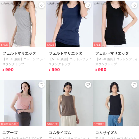
SALE
SALE
SALE
フェルトマリエッタ
フェルトマリエッタ
フェルトマリエッタ
【M~4L展開】コットンフライ
【M~4L展開】コットンフライ
【M~4L展開】コットンフライ
スタンクトップ
スタンクトップ
スタンクトップ
990
990
990
¥
¥
¥
期間限定SALE
50%OFF
50%OFF
ユアーズ
コムサイズム
コムサイズム
ｶｯﾌﾟ付ｽｸｴｱﾈｯｸﾄｯﾌﾟｽ/ﾀﾝｸﾄｯﾌﾟ
アメリカンスリーブ タンクト
アメリカンスリーブ タンクト