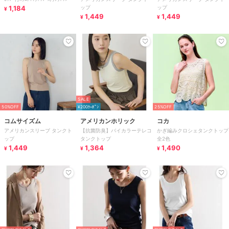
1,184
ップ
ップ
¥
1,449
1,449
¥
¥
SALE
50%OFF
¥200ｸｰﾎﾟﾝ
25%OFF
コムサイズム
アメリカンホリック
コカ
アメリカンスリーブ タンクト
【抗菌防臭】バイカラーテレコ
かぎ編みクロシェタンクトップ
ップ
タンクトップ
全2色
1,449
1,364
1,490
¥
¥
¥