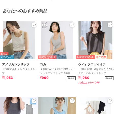
あなたへのおすすめ商品
SALE
期間限定SALE
まとめ割
¥200ｸｰﾎﾟﾝ
期間限定SALE
アメリカンホリック
コカ
ヴィオラエヴィオラ
【抗菌防臭】テレコタンクトッ
★お盆SALE★ OUT BRA ベー
【接触冷感】脇を見せたくない
プ
シックタンクトップ 全6色
人のためのタンクトップ
¥1,053
¥990
¥1,980
再入荷
再入荷
3点以上で10%OFF