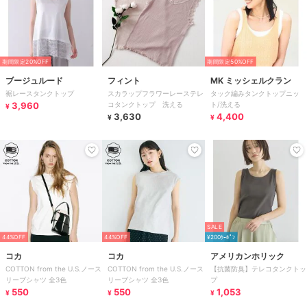
期間限定20%OFF
期間限定50%OFF
ブージュルード
フィント
MK ミッシェルクラン
裾レースタンクトップ
スカラップフラワーレーステレ
タック編みタンクトップニッ
3,960
コタンクトップ 洗える
ト/洗える
¥
3,630
4,400
¥
¥
SALE
44%OFF
44%OFF
¥200ｸｰﾎﾟﾝ
コカ
コカ
アメリカンホリック
COTTON from the U.S.ノース
COTTON from the U.S.ノース
【抗菌防臭】テレコタンクトッ
リーブシャツ 全3色
リーブシャツ 全3色
プ
550
550
1,053
¥
¥
¥