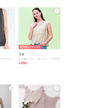
期間限定72%OFF
コカ
フライスタン
かぎ編みクロシェタンクトップ 全2色
550
¥
PR