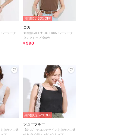
期間限定33%OFF
コカ
RA ベーシック
★お盆SALE★ OUT BRA ベーシック
タンクトップ 全6色
990
¥
期間限定52%OFF
シューラルー
ンをきれいに魅
【S-LL】デコルテラインをきれいに魅
トップ
せる ラメテレコタンクトップ