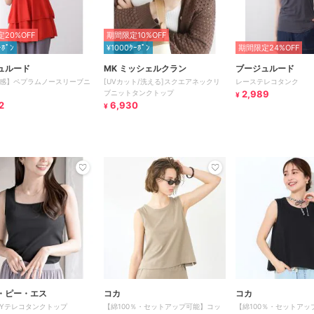
20%OFF
期間限定10%OFF
ｰﾎﾟﾝ
¥1000ｸｰﾎﾟﾝ
期間限定24%OFF
ュルード
MK ミッシェルクラン
ブージュルード
感】ペプラムノースリーブニ
[UVカット/洗える]スクエアネックリ
レーステレコタンク
ブニットタンクトップ
2,989
¥
2
6,930
¥
・ピー・エス
コカ
コカ
AYテレコタンクトップ
【綿100％・セットアップ可能】コッ
【綿100％・セットアッ