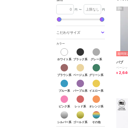
PR
円
〜
円
こだわりサイズ
カラー
ホワイト系
ブラック系
グレー系
期間限定
ホワイト系
ブラック系
グレー系
バブ
ブラウン系
ベージュ系
グリーン系
ベーシッ
2,64
¥
ブラウン系
ベージュ系
グリーン系
ブルー系
パープル系
イエロー系
ブルー系
パープル系
イエロー系
ピンク系
レッド系
オレンジ系
ピンク系
レッド系
オレンジ系
シルバー系
ゴールド系
その他
シルバー系
ゴールド系
その他