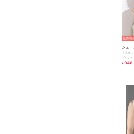
期間限定
シュー
【洗える
ブタンク
946
¥