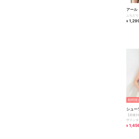
アール
ふちどり
1,29
¥
期間限定
シュー
【前後2
ザインタ
1,45
¥