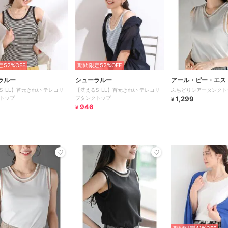
52%OFF
期間限定52%OFF
ラルー
シューラルー
アール・ピー・エス
S-LL】首元きれい テレコリ
【洗えるS-LL】首元きれい テレコリ
ふちどりシアータンクト
トップ
ブタンクトップ
1,299
¥
946
¥