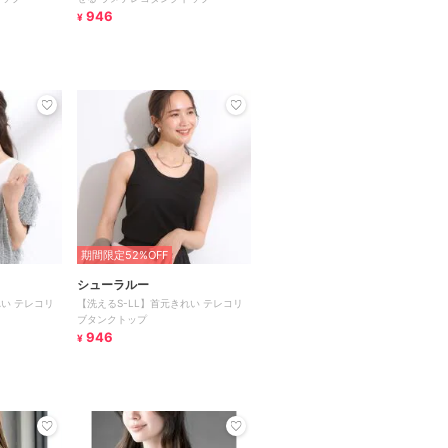
946
¥
期間限定52%OFF
シューラルー
れい テレコリ
【洗えるS-LL】首元きれい テレコリ
ブタンクトップ
946
¥