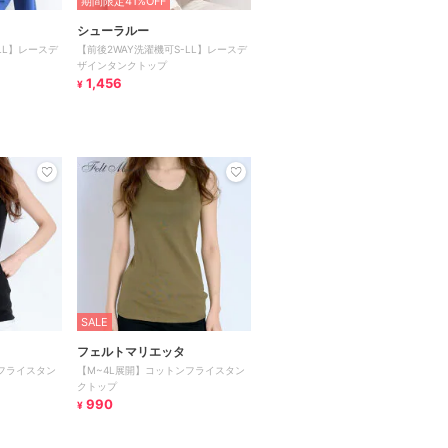
期間限定41%OFF
シューラルー
LL】レースデ
【前後2WAY洗濯機可S-LL】レースデ
ザインタンクトップ
1,456
¥
SALE
フェルトマリエッタ
フライスタン
【M~4L展開】コットンフライスタン
クトップ
990
¥