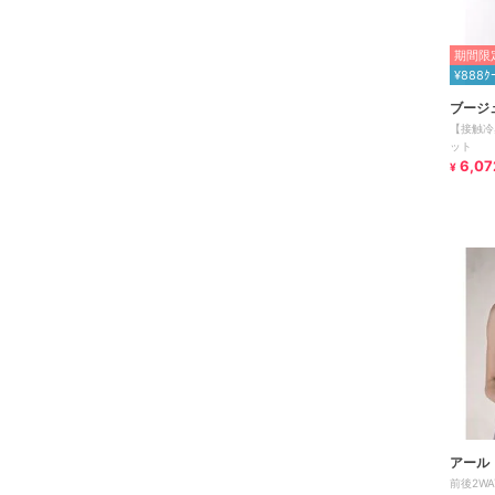
期間限定
¥888ｸ
ブージ
【接触冷
ット
6,07
¥
アール
前後2W