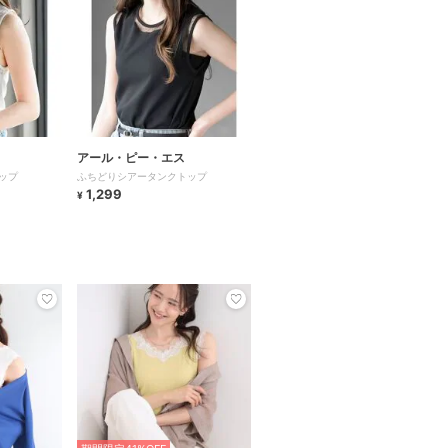
アール・ピー・エス
ップ
ふちどりシアータンクトップ
1,299
¥