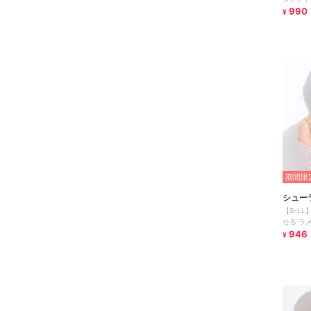
990
¥
期間限定
シュー
【S-L
せる ラ
946
¥