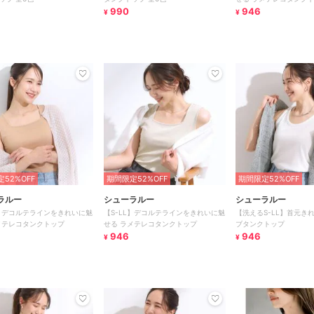
990
946
¥
¥
52%OFF
期間限定52%OFF
期間限定52%OFF
ラルー
シューラルー
シューラルー
L】デコルテラインをきれいに魅
【S-LL】デコルテラインをきれいに魅
【洗えるS-LL】首元き
メテレコタンクトップ
せる ラメテレコタンクトップ
ブタンクトップ
946
946
¥
¥