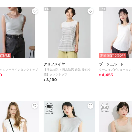
PR
PR
SALE
期間限定10%OFF
クリフメイヤー
ブージュルード
クシアーラインタンクトップ
【汗染み防止 撥水防汚 速乾 接触冷
ターコイズビジュータン
0
感】タンクトップ
4,455
¥
3,190
¥