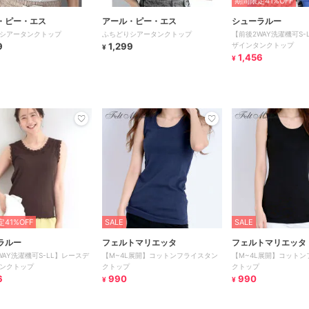
期間限定41%OFF
・ピー・エス
アール・ピー・エス
シューラルー
シアータンクトップ
ふちどりシアータンクトップ
【前後2WAY洗濯機可S-
9
1,299
ザインタンクトップ
¥
1,456
¥
41%OFF
SALE
SALE
ラルー
フェルトマリエッタ
フェルトマリエッタ
WAY洗濯機可S-LL】レースデ
【M~4L展開】コットンフライスタン
【M~4L展開】コットン
ンクトップ
クトップ
クトップ
6
990
990
¥
¥