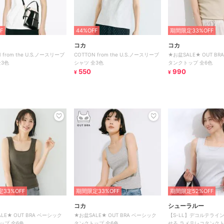
F
44%OFF
期間限定33%OFF
コカ
コカ
 from the U.S.ノースリーブ
COTTON from the U.S.ノースリーブ
★お盆SALE★ OUT B
全3色
シャツ 全3色
タンクトップ 全6色
550
990
¥
¥
33%OFF
期間限定33%OFF
期間限定52%OFF
コカ
シューラルー
LE★ OUT BRA ベーシック
★お盆SALE★ OUT BRA ベーシック
【S-LL】デコルテライ
ップ 全6色
タンクトップ 全6色
せる ラメテレコタンク