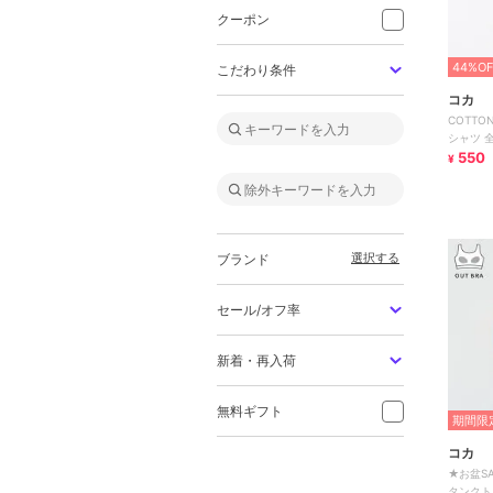
クーポン
44%OF
こだわり条件
コカ
COTTON
シャツ 
550
¥
選択する
ブランド
セール/オフ率
新着・再入荷
無料ギフト
期間限定
コカ
★お盆SA
タンクト