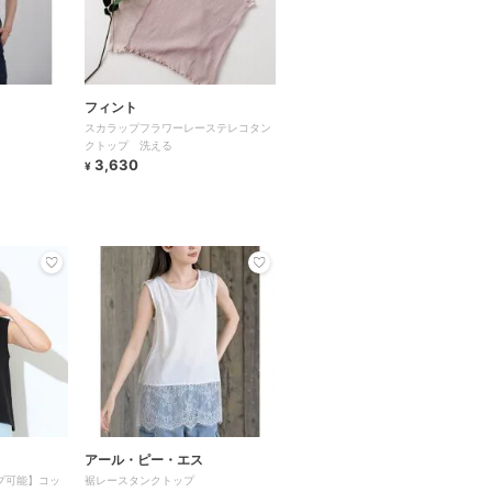
フィント
スカラップフラワーレーステレコタン
クトップ 洗える
3,630
¥
アール・ピー・エス
プ可能】コッ
裾レースタンクトップ