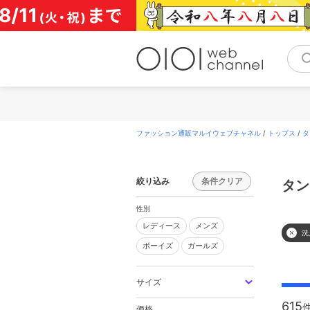
コ
ン
テ
ン
ツ
へ
ス
キ
ッ
プ
ファッション通販マルイウェブチャネル
/
トップス
/
タ
絞り込み
条件クリア
タン
性別
レディース
メンズ
レディース
メンズ
洗
ボーイズ
ガールズ
ボーイズ
ガールズ
サイズ
615
価格