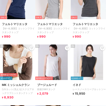
SALE
SALE
SALE
フェルトマリエッタ
フェルトマリエッタ
フェルトマリエッタ
【M~4L展開】コットンフライ
【M~4L展開】コットンフライ
【M~4L展開】コットンフライ
スタンクトップ
スタンクトップ
スタンクトップ
990
990
990
¥
¥
¥
PR
PR
PR
期間限定10%OFF
¥1000ｸｰﾎﾟﾝ
期間限定30%OFF
¥2888ｸｰﾎﾟﾝ
MK ミッシェルクラン
ブージュルード
イネド
[UVカット/洗える]スクエアネ
前後2WAYタンク
レースノースリーブカットソー
ックリブニットタンクトップ
2,079
15,950
¥
¥
6,930
¥