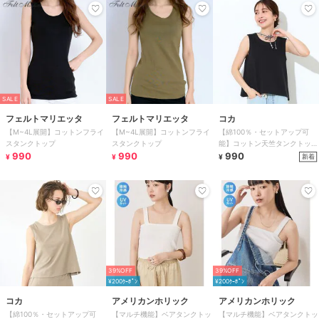
SALE
SALE
フェルトマリエッタ
フェルトマリエッタ
コカ
【M~4L展開】コットンフライ
【M~4L展開】コットンフライ
【綿100％・セットアップ可
スタンクトップ
スタンクトップ
能】コットン天竺タンクトップ
990
990
全2色
990
新着
¥
¥
¥
39%OFF
39%OFF
¥200ｸｰﾎﾟﾝ
¥200ｸｰﾎﾟﾝ
コカ
アメリカンホリック
アメリカンホリック
【綿100％・セットアップ可
【マルチ機能】ベアタンクトッ
【マルチ機能】ベアタンクトッ