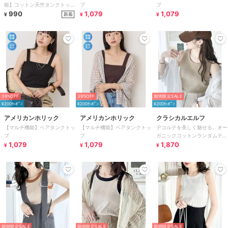
能】コットン天竺タンクトップ
プ
プ
全2色
990
1,079
1,079
新着
¥
¥
¥
39%OFF
39%OFF
期間限定SALE
¥200ｸｰﾎﾟﾝ
¥200ｸｰﾎﾟﾝ
¥200ｸｰﾎﾟﾝ
アメリカンホリック
アメリカンホリック
クラシカルエルフ
【マルチ機能】ベアタンクトッ
【マルチ機能】ベアタンクトッ
デコルテを美しく魅せる。オー
プ
プ
ガニックコットンランダムテレ
1,079
1,079
コアソートタンクトップ
1,870
¥
¥
¥
期間限定SALE
期間限定SALE
期間限定SALE