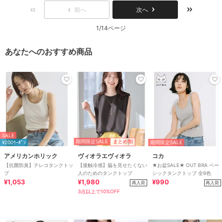
前へ
次へ
1/14ページ
あなたへのおすすめ商品
SALE
期間限定SALE
まとめ割
¥200ｸｰﾎﾟﾝ
期間限定SALE
アメリカンホリック
ヴィオラエヴィオラ
コカ
【抗菌防臭】テレコタンクトッ
【接触冷感】脇を見せたくない
★お盆SALE★ OUT BRA ベー
プ
人のためのタンクトップ
シックタンクトップ 全6色
¥1,053
¥1,980
¥990
再入荷
再入荷
3点以上で10%OFF