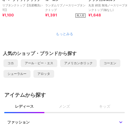
リブタンクトップ【洗濯機洗い
ランダムリブノースリーブタン
丸首 綿混 無地ノースリーブタ
可】
クトップ
ンクトップ(袖なし)
¥1,100
¥1,391
¥1,648
再入荷
もっとみる
人気のショップ・ブランドから探す
コカ
アール・ピー・エス
アメリカンホリック
コーエン
シューラルー
アロッタ
アイテムから探す
レディース
メンズ
キッズ
ファッション