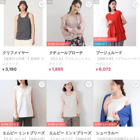
PR
PR
PR
期間限定20%OFF
期間限定52%OFF
¥888ｸｰﾎﾟﾝ
クリフメイヤー
クチュールブローチ
ブージュルード
【猛暑日も快適！】超速乾 タ
【洗える】フリル ニットタン
【接触冷感】ペプラムノースリ
ンクトップ
クトップ
ーブニット
3,190
1,895
6,072
¥
¥
¥
期間限定SALE
期間限定SALE
期間限定41%OFF
エムビー ミントブリーズ
エムビー ミントブリーズ
シューラルー
【大きいサイズ】【接触冷感】
【大きいサイズ】【接触冷感】
【前後2WAY洗濯機可S-LL】レ