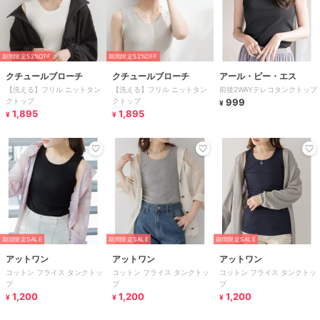
期間限定52%OFF
期間限定52%OFF
クチュールブローチ
クチュールブローチ
アール・ピー・エス
【洗える】フリル ニットタン
【洗える】フリル ニットタン
前後2WAYテレコタンクトップ
クトップ
クトップ
999
¥
1,895
1,895
¥
¥
期間限定SALE
期間限定SALE
期間限定SALE
アットワン
アットワン
アットワン
コットン フライス タンクトッ
コットン フライス タンクトッ
コットン フライス タンクトッ
プ
プ
プ
1,200
1,200
1,200
¥
¥
¥