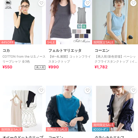
44%OFF
SALE
期間限定SALE
コカ
フェルトマリエッタ
コーエン
COTTON from the U.S.ノース
【M~4L展開】コットンフライ
【再入荷/新色登場】ベーシッ
リーブシャツ 全3色
スタンクトップ
クフライスタンクトップ（イン
¥550
¥990
フルエンサー紹介アイテム）
¥1,782
再入荷
期間限定SALE
期間限定SALE
期間限定SALE
¥200ｸｰﾎﾟﾝ
オペークドットクリップ
コーエン
クラシカルエルフ