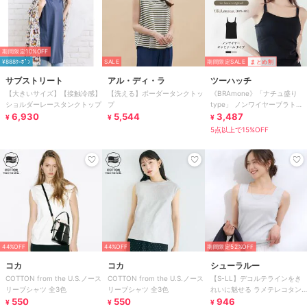
期間限定10%OFF
¥888ｸｰﾎﾟﾝ
SALE
期間限定SALE
まとめ割
サブストリート
アル・ディ・ラ
ツーハッチ
【大きいサイズ】【接触冷感】
【洗える】ボーダータンクトッ
《BRAmone》「ナチュ盛り
ショルダーレースタンクトップ
プ
type」 ノンワイヤーブラトッ
6,930
5,544
プ スリムシルエット
3,487
¥
¥
¥
5点以上で15%OFF
44%OFF
44%OFF
期間限定52%OFF
コカ
コカ
シューラルー
COTTON from the U.S.ノース
COTTON from the U.S.ノース
【S-LL】デコルテラインをき
リーブシャツ 全3色
リーブシャツ 全3色
れいに魅せる ラメテレコタン
550
550
クトップ
946
¥
¥
¥