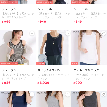
期間限定52%OFF
期間限定52%OFF
期間限定52%OFF
シューラルー
シューラルー
シューラルー
【洗えるS-LL】首元きれい テ
【洗えるS-LL】首元きれい テ
【洗えるS-LL】首元きれい テ
レコリブタンクトップ
レコリブタンクトップ
レコリブタンクトップ
946
946
946
¥
¥
¥
期間限定52%OFF
30%OFF
SALE
シューラルー
スピック＆スパン
フェルトマリエッタ
【洗えるS-LL】首元きれい テ
《2枚セット》レイヤードタン
【M~4L展開】コットンフライ
レコリブタンクトップ
クトップ
スタンクトップ
946
6,930
990
¥
¥
¥