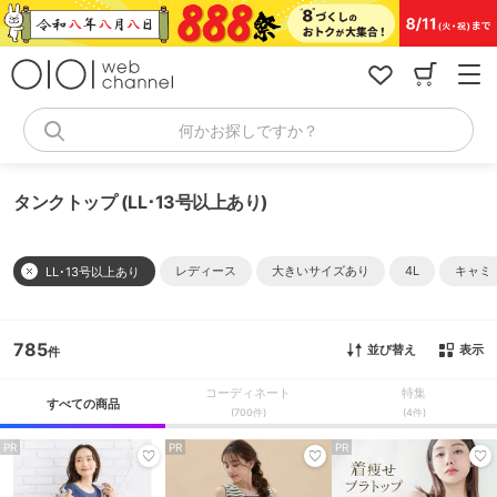
コ
ン
テ
ン
ツ
へ
何かお探しですか？
ス
キ
ッ
タンクトップ (LL･13号以上あり)
プ
レディース
大きいサイズあり
4L
キャミ
LL･13号以上あり
785
並び替え
表示
コーディネート
特集
すべての商品
(700件)
(4件)
PR
PR
PR