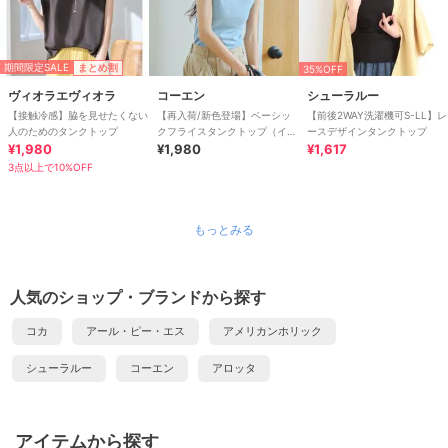
期間限定SALE
まとめ割
35%OFF
ヴィオラエヴィオラ
コーエン
シューラルー
【接触冷感】脇を見せたくない
【再入荷/新色登場】ベーシッ
【前後2WAY洗濯機可S-LL】レ
人のためのタンクトップ
クフライスタンクトップ（イン
ースデザインタンクトップ
¥1,980
フルエンサー紹介アイテム）
¥1,980
¥1,617
3点以上で10%OFF
もっとみる
人気のショップ・ブランドから探す
コカ
アール・ピー・エス
アメリカンホリック
シューラルー
コーエン
アロッタ
アイテムから探す