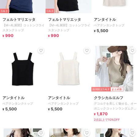
SALE
SALE
フェルトマリエッタ
フェルトマリエッタ
アンタイトル
【M~4L展開】コットンフライ
【M~4L展開】コットンフライ
ベアテンタンクトップ
スタンクトップ
スタンクトップ
5,500
¥
990
990
¥
¥
期間限定SALE
まとめ割
アンタイトル
アンタイトル
クラシカルエルフ
ベアテンタンクトップ
ベアテンタンクトップ
デコルテを美しく魅せる。オー
5,500
5,500
ガニックコットンランダムテレ
¥
¥
コアソートタンクトップ
1,870
¥
2点以上で10%OFF