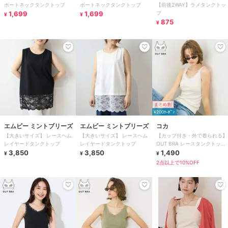
ボートネックタンクトップ
ボートネックタンクトップ
【前後2WAY】ラメタンクトッ
1,699
1,699
プ
¥
¥
875
¥
まとめ割
¥200ｸｰﾎﾟﾝ
エムビー ミントブリーズ
エムビー ミントブリーズ
コカ
【大きいサイズ】 レースヘム
【大きいサイズ】 レースヘム
【カップ付き・外で着られる】
レイヤードタンクトップ
レイヤードタンクトップ
OUT BRA レースタンクトップ
3,850
3,850
全3色
1,490
¥
¥
¥
2点以上で10%OFF