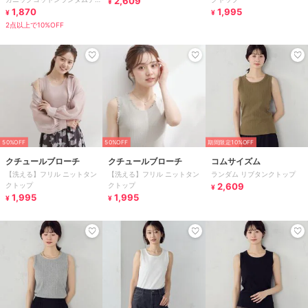
2,609
¥
コアソートタンクトップ
1,870
1,995
¥
¥
2点以上で10%OFF
50%OFF
50%OFF
期間限定10%OFF
クチュールブローチ
クチュールブローチ
コムサイズム
【洗える】フリル ニットタン
【洗える】フリル ニットタン
ランダム リブタンクトップ
クトップ
クトップ
2,609
¥
1,995
1,995
¥
¥