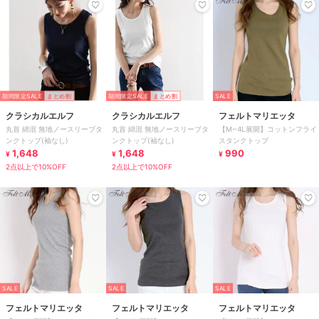
期間限定SALE
まとめ割
期間限定SALE
まとめ割
SALE
クラシカルエルフ
クラシカルエルフ
フェルトマリエッタ
丸首 綿混 無地ノースリーブタ
丸首 綿混 無地ノースリーブタ
【M~4L展開】コットンフライ
ンクトップ(袖なし)
ンクトップ(袖なし)
スタンクトップ
1,648
1,648
990
¥
¥
¥
2点以上で10%OFF
2点以上で10%OFF
SALE
SALE
SALE
フェルトマリエッタ
フェルトマリエッタ
フェルトマリエッタ