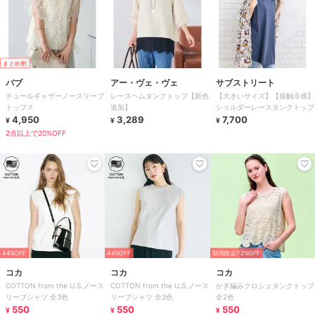
まとめ割
バブ
アー・ヴェ・ヴェ
サブストリート
チュールギャザーノースリーブ
レースヘムタンクトップ【新色
【大きいサイズ】【接触冷感】
トップス
追加】
ショルダーレースタンクトップ
4,950
3,289
7,700
¥
¥
¥
2点以上で20%OFF
44%OFF
44%OFF
期間限定72%OFF
コカ
コカ
コカ
COTTON from the U.S.ノース
COTTON from the U.S.ノース
かぎ編みクロシェタンクトップ
リーブシャツ 全3色
リーブシャツ 全3色
全2色
550
550
550
¥
¥
¥