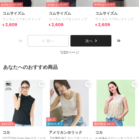
期間限定10%OFF
期間限定10%OFF
期間限定10%OFF
コムサイズム
コムサイズム
コムサイズム
ランダム リブタンクトップ
ランダム リブタンクトップ
ランダム リブタンクトップ
2,609
2,609
2,609
¥
¥
¥
前へ
次へ
1/20ページ
あなたへのおすすめ商品
SALE
44%OFF
¥200ｸｰﾎﾟﾝ
期間限定SALE
コカ
アメリカンホリック
コカ
COTTON from the U.S.ノース
【抗菌防臭】テレコタンクトッ
かぎ編みクロシェタンクトップ