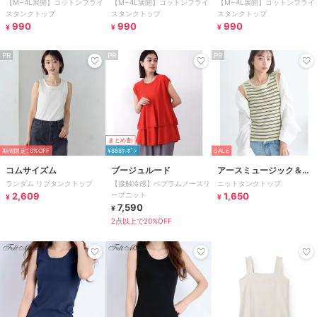
【M~4L展開】コットンフライ
【M~4L展開】コットンフライ
【M~4L展開】コットンフライ
スタンクトップ
スタンクトップ
スタンクトップ
990
990
990
¥
¥
¥
PR
PR
PR
まとめ割
期間限定10%OFF
¥888ｸｰﾎﾟﾝ
SALE
コムサイズム
ブージュルード
アースミュージック＆エ
ランダム リブタンクトップ
【接触冷感】ペプラムノースリ
ニットタンクトップ
コロジー
2,609
ーブニット
1,650
¥
¥
7,590
¥
2点以上で20%OFF