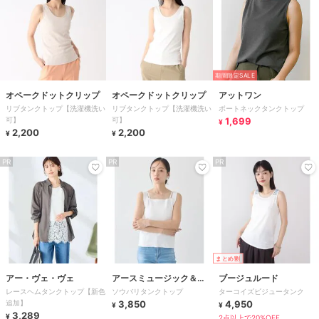
期間限定SALE
オペークドットクリップ
オペークドットクリップ
アットワン
リブタンクトップ【洗濯機洗い
リブタンクトップ【洗濯機洗い
ボートネックタンクトップ
可】
可】
1,699
¥
2,200
2,200
¥
¥
PR
PR
PR
まとめ割
アー・ヴェ・ヴェ
アースミュージック＆エ
ブージュルード
レースヘムタンクトップ【新色
ソウバリタンクトップ
ターコイズビジュータンク
コロジー
追加】
3,850
4,950
¥
¥
3,289
¥
2点以上で20%OFF