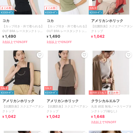
まとめ割
まとめ割
SALE
¥200ｸｰﾎﾟﾝ
¥200ｸｰﾎﾟﾝ
¥200ｸｰﾎﾟﾝ
コカ
コカ
アメリカンホリック
【カップ付き・外で着られる】
【カップ付き・外で着られる】
【抗菌防臭】スクエアベアタン
OUT BRA レースタンクトップ
OUT BRA レースタンクトップ
クトップ
全3色
1,490
全3色
1,490
1,042
¥
¥
¥
2点以上で10%OFF
2点以上で10%OFF
SALE
SALE
¥200ｸｰﾎﾟﾝ
¥200ｸｰﾎﾟﾝ
期間限定SALE
まとめ割
アメリカンホリック
アメリカンホリック
クラシカルエルフ
【抗菌防臭】スクエアベアタン
【抗菌防臭】スクエアベアタン
丸首 綿混 無地ノースリーブタ
クトップ
クトップ
ンクトップ(袖なし)
1,042
1,042
1,648
¥
¥
¥
2点以上で10%OFF