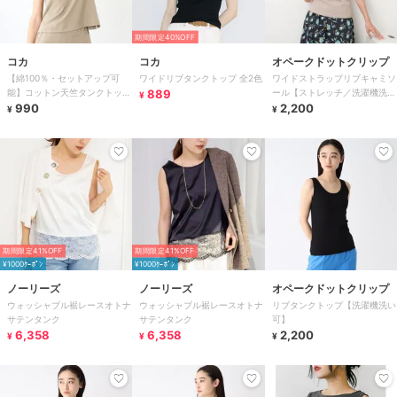
期間限定40%OFF
コカ
コカ
オペークドットクリップ
【綿100％・セットアップ可
ワイドリブタンクトップ 全2色
ワイドストラップリブキャミソ
能】コットン天竺タンクトップ
889
ール【ストレッチ／洗濯機洗い
¥
全2色
990
可】
2,200
¥
¥
期間限定41%OFF
期間限定41%OFF
¥1000ｸｰﾎﾟﾝ
¥1000ｸｰﾎﾟﾝ
ノーリーズ
ノーリーズ
オペークドットクリップ
ウォッシャブル裾レースオトナ
ウォッシャブル裾レースオトナ
リブタンクトップ【洗濯機洗い
サテンタンク
サテンタンク
可】
6,358
6,358
2,200
¥
¥
¥