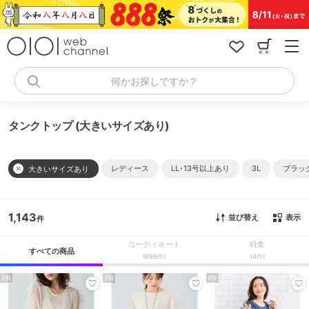
コ
ン
テ
ン
ツ
へ
何かお探しですか？
ス
キ
ッ
タンクトップ (大きいサイズあり)
プ
レディース
LL･13号以上あり
3L
ブラッ
大きいサイズあり
1,143
並び替え
表示
コーディネート
特集
すべての商品
(699件)
(4件)
PR
PR
PR