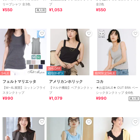
リーブシャツ 全3色
プ
全2色
¥550
¥1,053
¥550
再入荷
39%OFF
SALE
¥200ｸｰﾎﾟﾝ
期間限定SALE
フェルトマリエッタ
アメリカンホリック
コカ
【M~4L展開】コットンフライ
【マルチ機能】ベアタンクトッ
★お盆SALE★ OUT BRA ベー
スタンクトップ
プ
シックタンクトップ 全6色
¥990
¥1,079
¥990
再入荷