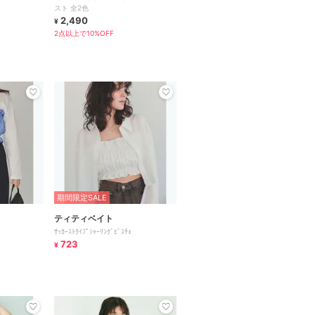
スト 全2色
2,490
¥
2点以上で10%OFF
期間限定SALE
ティティベイト
ｻｯｶｰｽﾄﾗｲﾌﾟｼｬｰﾘﾝｸﾞﾋﾞｽﾁｪ
723
¥