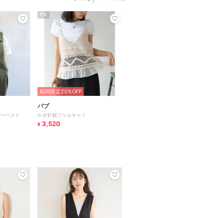
PR
期間限定20%OFF
バブ
ドビーベスト
かぎ針裾フリルキャミ
3,520
¥