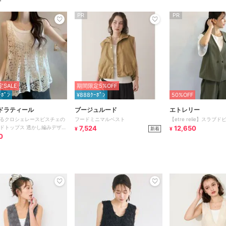
PR
PR
SALE
期間限定5%OFF
ｰﾎﾟﾝ
¥888ｸｰﾎﾟﾝ
50%OFF
ドラティール
ブージュルード
エトレリー
るクロシェレースビスチェの
フードミニマルベスト
【etre relie】スラブ
ドトップス 透かし編みデザイ
7,524
12,650
新着
¥
¥
0