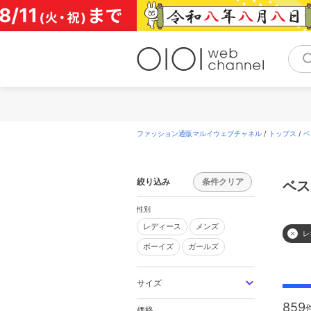
コ
ン
テ
ン
ツ
へ
ス
キ
ッ
プ
ファッション通販マルイウェブチャネル
/
トップス
/
ベ
絞り込み
条件クリア
ベス
性別
レディース
メンズ
レディース
メンズ
レ
ボーイズ
ガールズ
ボーイズ
ガールズ
サイズ
859
価格