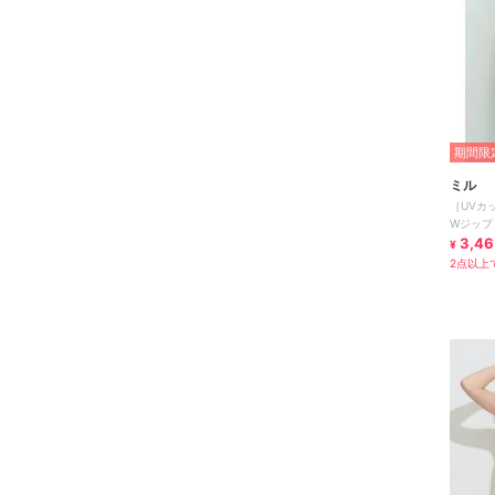
期間限定
ミル
［UVカット・遮熱
Wジップ 
3,46
¥
2点以上で