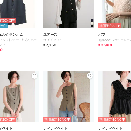
50%OFF
ｸｰﾎﾟﾝ
期間限定SALE
ェルクランオム
ユアーズ
バブ
アップ】3ピース対応リバー
ﾂｲｰﾄﾞｼﾞﾚﾍﾞｽﾄ
前後2WAYフラワーレー
スト
7,359
2,989
¥
¥
50
30%OFF
期間限定30%OFF
期間限定60%OFF
ィベイト
ティティベイト
ティティベイト