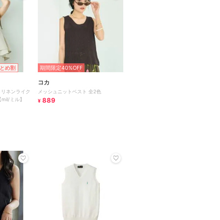
とめ割
期間限定40%OFF
コカ
メッシュニットベスト 全2色
mil/ミル】
889
¥