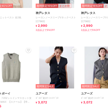
40%OFF
期間限定16%OFF
まとめ割
期間限定16%OFF
ま
神戸レタス
神戸レタス
ニットベスト 全2色
レーヨンノースリーブVネックベスト
レーヨンノースリーブV
[C7965]
[C7965]
2,990
2,990
¥
¥
2点以上で5%OFF
2点以上で5%OFF
期間限定SALE
期間限定SALE
トボーイ
ユアーズ
ユアーズ
〈12G/シャインマスカット女
ｺﾞｰﾙﾄﾞ釦ｺｸｰﾝﾆｯﾄﾍﾞｽﾄ
ｺﾞｰﾙﾄﾞ釦ｺｸｰﾝﾆｯﾄﾍﾞｽﾄ
OLMAX〉【スクール】【学
3,072
3,072
¥
¥
学】【学校】
5