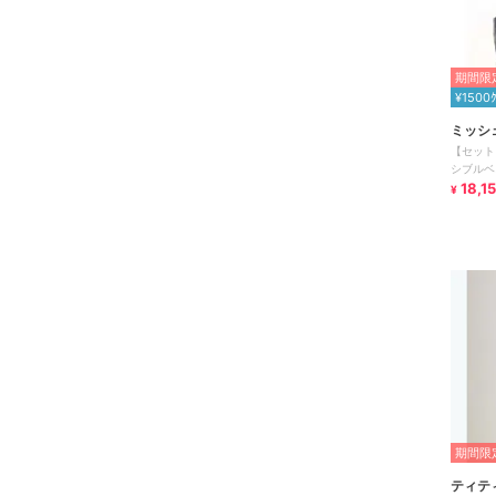
期間限定
¥1500
ミッシ
【セット
シブルベ
18,1
¥
期間限定
ティテ