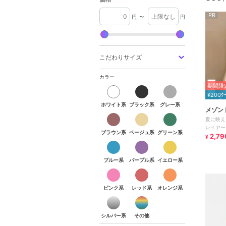
PR
円
〜
円
こだわりサイズ
カラー
期間限定
ホワイト系
ブラック系
グレー系
¥200ｸ
ホワイト系
ブラック系
グレー系
メゾン
ブラウン系
ベージュ系
グリーン系
夏に映え
レイヤー
ブラウン系
ベージュ系
グリーン系
ン
2,79
¥
ブルー系
パープル系
イエロー系
ブルー系
パープル系
イエロー系
ピンク系
レッド系
オレンジ系
ピンク系
レッド系
オレンジ系
シルバー系
その他
シルバー系
その他