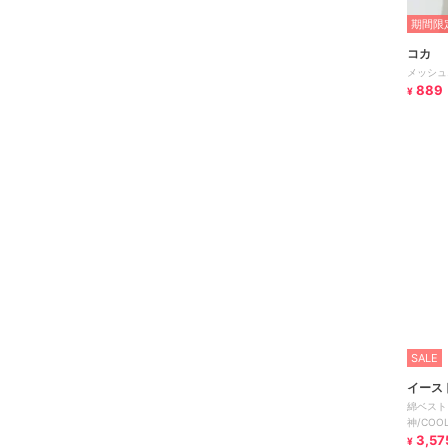
期間限定
コカ
メッシュ
889
¥
SALE
イース
綿ベスト
神/CO
生】【通
3,57
¥