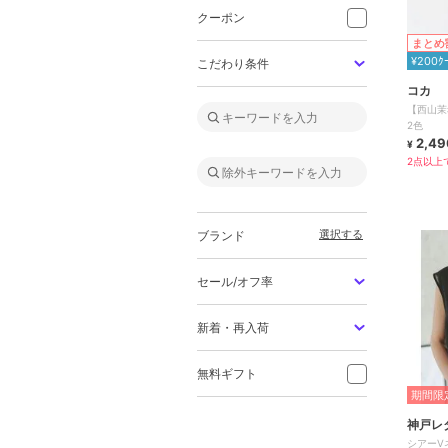
クーポン
まとめ
¥200ｸ
こだわり条件
コカ
【西山茉
2色
2,49
¥
2点以上で
選択する
ブランド
セール/オフ率
新着・再入荷
無料ギフト
期間限定
神戸レ
シアーV