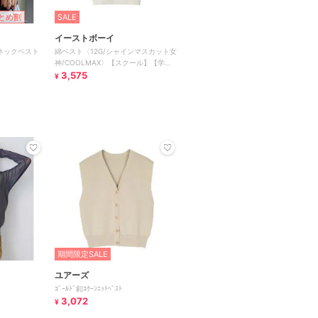
とめ割
SALE
イーストボーイ
ネックベスト
綿ベスト〈12G/シャインマスカット女
神/COOLMAX〉【スクール】【学
生】【通学】【学校】
3,575
¥
期間限定SALE
ユアーズ
ｺﾞｰﾙﾄﾞ釦ｺｸｰﾝﾆｯﾄﾍﾞｽﾄ
3,072
¥