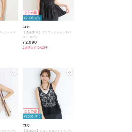
まとめ割
¥200ｸｰﾎﾟﾝ
コカ
ジャカードベ
【洗濯機OK】フラワージャカードベ
スト 全2色
2,990
¥
2点以上で10%OFF
まとめ割
¥200ｸｰﾎﾟﾝ
コカ
ンクトップベ
【綿100％】クロシェタンクトップベ