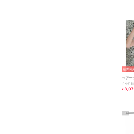
期間限定
ユアー
ｺﾞｰﾙﾄﾞ釦
3,07
¥
PR