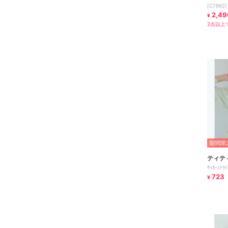
[C7862]
2,49
¥
2点以上で
期間限定
ティテ
ｻｯｶｰｽﾄﾗｲ
723
¥