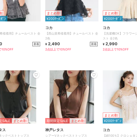
割
まとめ割
まとめ割
ｰﾎﾟﾝ
¥200ｸｰﾎﾟﾝ
¥200ｸｰﾎﾟﾝ
コカ
コカ
希様着用】チュールベスト 全
【西山茉希様着用】チュールベスト 全
【洗濯機OK】フラワー
2色
スト 全2色
0
2,490
2,990
新着
新着
¥
¥
10%OFF
2点以上で10%OFF
2点以上で10%OFF
まとめ割
SALE
まとめ割
期間限定SALE
まとめ割
¥200ｸｰﾎﾟﾝ
タス
神戸レタス
コカ
ネックベストトップス
シアーVネックベストトップス
【綿100％】クロシェタ