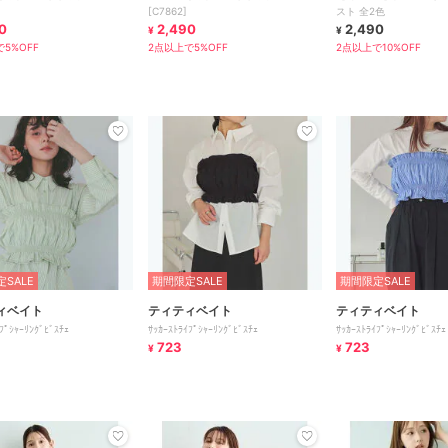
[C7862]
スト 全2色
0
2,490
2,490
¥
¥
5%OFF
2点以上で5%OFF
2点以上で10%OFF
SALE
期間限定SALE
期間限定SALE
ィベイト
ティティベイト
ティティベイト
ﾌﾟｼｬｰﾘﾝｸﾞﾋﾞｽﾁｪ
ｻｯｶｰｽﾄﾗｲﾌﾟｼｬｰﾘﾝｸﾞﾋﾞｽﾁｪ
ｻｯｶｰｽﾄﾗｲﾌﾟｼｬｰﾘﾝｸﾞﾋﾞｽﾁｪ
723
723
¥
¥