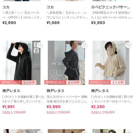
コカ
コカ
ロペピクニックパサージュ
＼再入荷！！／【UVパーカ
＼新色登場／【UVカット・シ
【WEB限定カラー】絶対焼け
ー・UPF50＋】UVカットティ
ワになりにくい】バッグギャザ
たくないUVパーカー/UVカッ
アードパーカー 全4色
¥2,990
ーUVパーカー 全4色
¥1,989
ト・接触冷感
¥3,993
期間限定SALE
期間限定SALE
期間限定SALE
まとめ割
まとめ割
まとめ割
神戸レタス
神戸レタス
神戸レタス
[ UVカット＆接触冷感 ] 選べる
洗えるUVカットパーカー 接触
[ UVカット＆接触冷感 ] 取り外
2タイプ 取り外しサンバイザー
冷感 指穴付き肩フリルラッシ
しサンバイザー付きパーカー
付きパーカー [C7760]
¥1,991
ュガード [S209]
¥3,990
[C7966]
¥2,390
2点以上で5%OFF
2点以上で5%OFF
2点以上で5%OFF