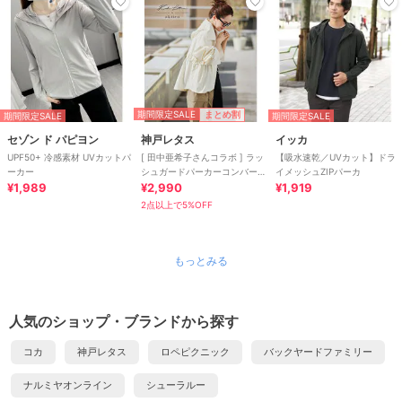
期間限定SALE
まとめ割
期間限定SALE
期間限定SALE
セゾン ド パピヨン
神戸レタス
イッカ
UPF50+ 冷感素材 UVカットパ
[ 田中亜希子さんコラボ ] ラッ
【吸水速乾／UVカット】ドラ
ーカー
シュガードパーカーコンバーチ
イメッシュZIPパーカ
¥1,989
ブルパンツ [S226]
¥2,990
¥1,919
2点以上で5%OFF
もっとみる
人気のショップ・ブランドから探す
コカ
神戸レタス
ロペピクニック
バックヤードファミリー
ナルミヤオンライン
シューラルー