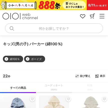
コ
ン
テ
ン
ツ
へ
何かお探しですか？
ス
キ
ッ
キッズ(男の子) パーカー (綿100％)
プ
綿100％
ボーイズ
22
並び替え
表示
コーディネート
特集
すべての商品
(10件)
(0件)