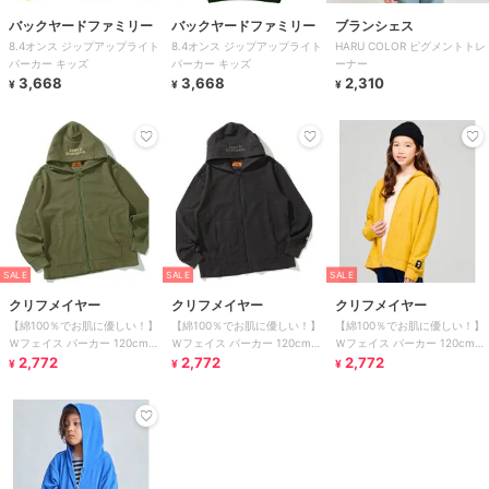
バックヤードファミリー
バックヤードファミリー
ブランシェス
8.4オンス ジップアップライト
8.4オンス ジップアップライト
HARU COLOR ピグメントトレ
パーカー キッズ
パーカー キッズ
ーナー
3,668
3,668
2,310
¥
¥
¥
SALE
SALE
SALE
クリフメイヤー
クリフメイヤー
クリフメイヤー
【綿100％でお肌に優しい！】
【綿100％でお肌に優しい！】
【綿100％でお肌に優しい！】
Ｗフェイス パーカー 120cm～
Ｗフェイス パーカー 120cm～
Ｗフェイス パーカー 120cm～
170cm
2,772
170cm
2,772
170cm
2,772
¥
¥
¥