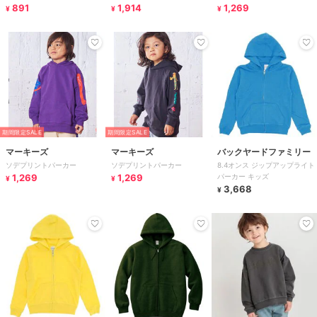
891
1,914
1,269
¥
¥
¥
期間限定SALE
期間限定SALE
マーキーズ
マーキーズ
バックヤードファミリー
ソデプリントパーカー
ソデプリントパーカー
8.4オンス ジップアップライト
1,269
1,269
パーカー キッズ
¥
¥
3,668
¥