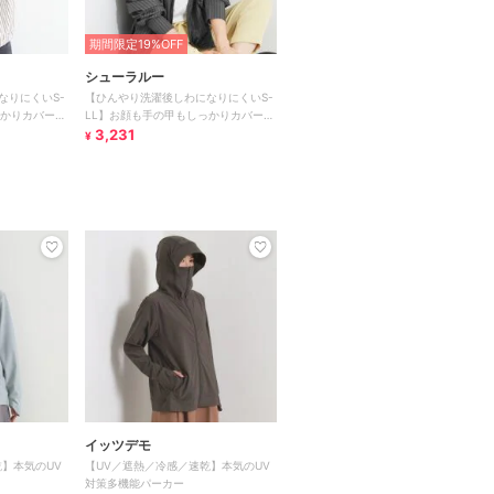
期間限定19%OFF
シューラルー
なりにくいS-
【ひんやり洗濯後しわになりにくいS-
っかりカバー
LL】お顔も手の甲もしっかりカバー
ーカ
日よけ・指穴付きUVパーカ
3,231
¥
イッツデモ
】本気のUV
【UV／遮熱／冷感／速乾】本気のUV
対策多機能パーカー