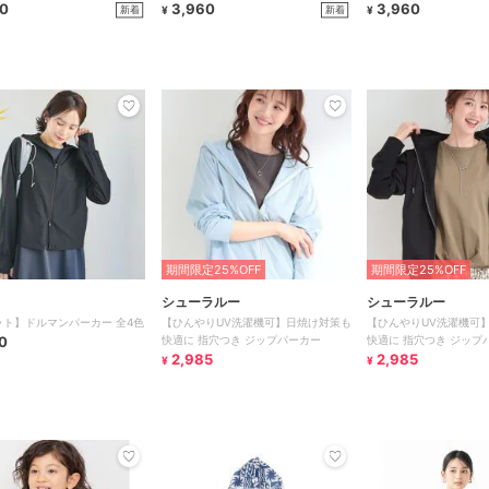
0
3,960
3,960
新着
新着
¥
¥
期間限定25%OFF
期間限定25%OFF
シューラルー
シューラルー
ット】ドルマンパーカー 全4色
【ひんやりUV洗濯機可】日焼け対策も
【ひんやりUV洗濯機可
0
快適に 指穴つき ジップパーカー
快適に 指穴つき ジップ
2,985
2,985
¥
¥