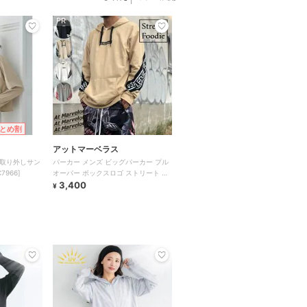
PR
とめ割
アットマーベラス
] 取り外しサン
パーカー メンズ ビッグパーカー プル
966]
オーバー ボックスロゴ ストリート 長
袖 大きいサイズ 5色
3,400
¥