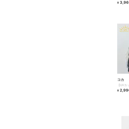
3,96
¥
コカ
【UVカ
2,99
¥