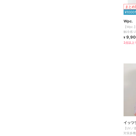
まとめ
¥1000
Wpc.
【Wpc.
触冷感 
レディー
9,90
¥
2点以上で
イッツ
【UV／
対策多機