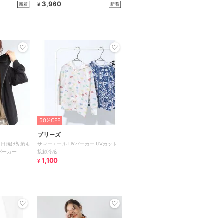
3,960
新着
新着
¥
50%OFF
ブリーズ
】日焼け対策も
サマーエール UVパーカー UVカット
パーカー
接触冷感
1,100
¥