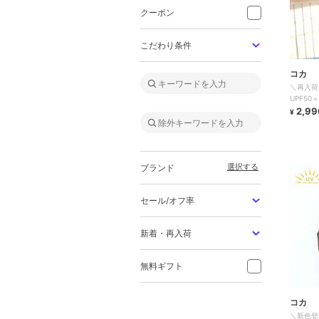
クーポン
こだわり条件
コカ
＼再入荷
UPF5
カー 全4
2,99
¥
選択する
ブランド
セール/オフ率
新着・再入荷
無料ギフト
コカ
＼新色登