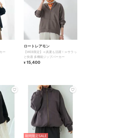
ロートレアモン
カー
【WEB限定】≪真夏も活躍！≫サラっ
と快適 多機能ジップパーカー
15,400
¥
期間限定SALE