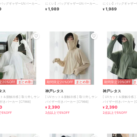
バッグギャザーUVパーカー
にくい】バッグギャザーUVパーカー
にくい】バッグギャザー
9
全4色
1,989
全4色
1,989
¥
¥
20%OFF
まとめ割
期間限定20%OFF
まとめ割
期間限定20%OFF
ま
タス
神戸レタス
神戸レタス
ット＆接触冷感 ] 取り外しサン
[ UVカット＆接触冷感 ] 取り外しサン
[ UVカット＆接触冷感 
きパーカー [C7966]
バイザー付きパーカー [C7966]
バイザー付きパーカー [C7
0
2,390
2,390
¥
¥
5%OFF
2点以上で5%OFF
2点以上で5%OFF