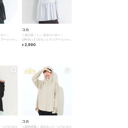
コカ
ーカー・
＼再入荷！！／【UVパーカー・
ティアードパー
UPF50＋】UVカットティアードパー
カー 全4色
2,990
¥
コカ
ト・シワになり
＼新色登場／【UVカット・シワになり