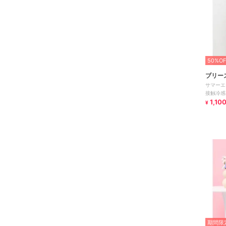
50%OF
ブリー
サマーエ
接触冷感
1,10
¥
期間限定