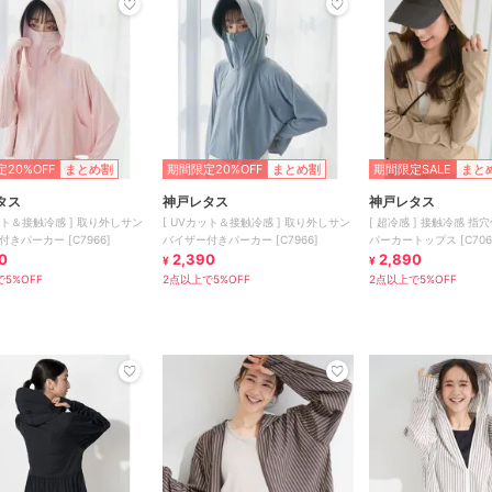
20%OFF
まとめ割
期間限定20%OFF
まとめ割
期間限定SALE
まと
タス
神戸レタス
神戸レタス
ット＆接触冷感 ] 取り外しサン
[ UVカット＆接触冷感 ] 取り外しサン
[ 超冷感 ] 接触冷感 指
きパーカー [C7966]
バイザー付きパーカー [C7966]
パーカートップス [C706
0
2,390
透湿性
2,890
¥
¥
5%OFF
2点以上で5%OFF
2点以上で5%OFF