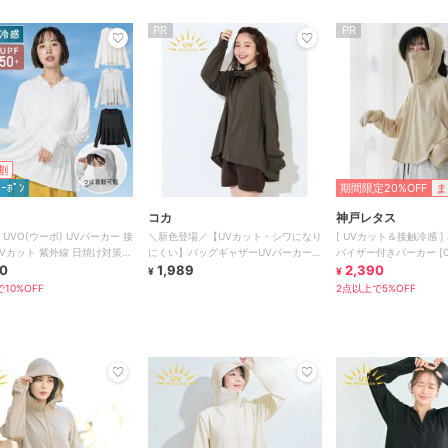
PR
PR
割
ｸｰﾎﾟﾝ
期間限定20%OFF
ま
コカ
神戸レタス
】UVO(ウーボ) UVパーカー 接
＼新色登場／【UVカット・シワになり
[ UVカット＆接触冷感 
UVカット 紫外線 日焼け対策
にくい】バッグギャザーUVパーカー
バイザー付きパーカー [C7
ス
0
全4色
1,989
2,390
¥
¥
10%OFF
2点以上で5%OFF