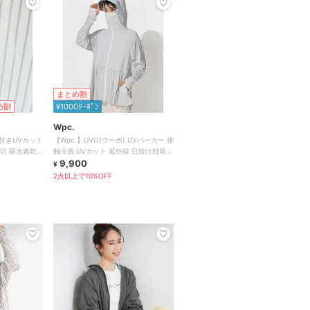
まとめ割
め割
¥1000ｸｰﾎﾟﾝ
Wpc.
穴付きUVカット
【Wpc.】UVO(ウーボ) UVパーカー 接
0] 吸水速乾
触冷感 UVカット 紫外線 日焼け対策
レディース
9,900
¥
2点以上で10%OFF