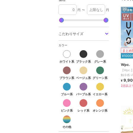
PR
円
〜
円
こだわりサイズ
カラー
まとめ
ホワイト系
ブラック系
グレー系
¥1000
ホワイト系
ブラック系
グレー系
Wpc.
ブラウン系
ベージュ系
グリーン系
【Wpc.
触冷感 
ブラウン系
ベージュ系
グリーン系
レディー
9,90
¥
ブルー系
パープル系
イエロー系
2点以上で
ブルー系
パープル系
イエロー系
ピンク系
レッド系
オレンジ系
ピンク系
レッド系
オレンジ系
その他
その他