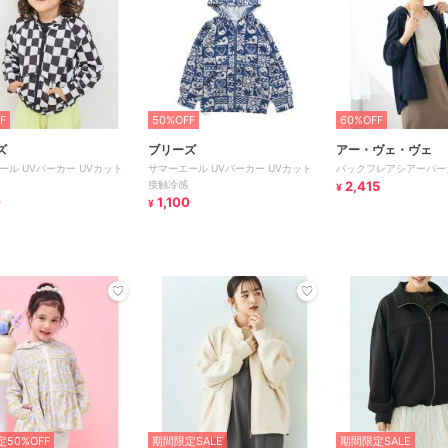
F
50%OFF
60%OFF
ズ
ブリーズ
アー・ヴェ・ヴェ
ール UVパーカー UVカット
サマーエール UVパーカー UVカット
バックフレアシアーパー
接触冷感
2,415
¥
0
1,100
¥
50%OFF
期間限定SALE
期間限定SALE