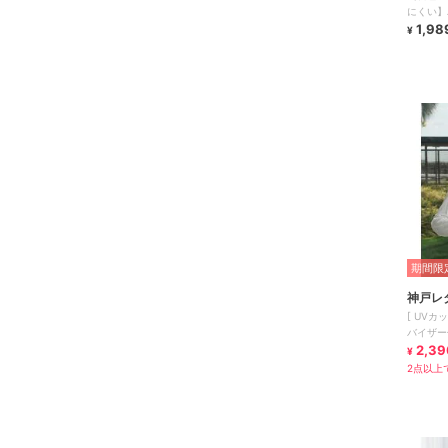
にくい】
全4色
1,98
¥
期間限定
神戸レ
[ UVカ
バイザー付
2,39
¥
2点以上で