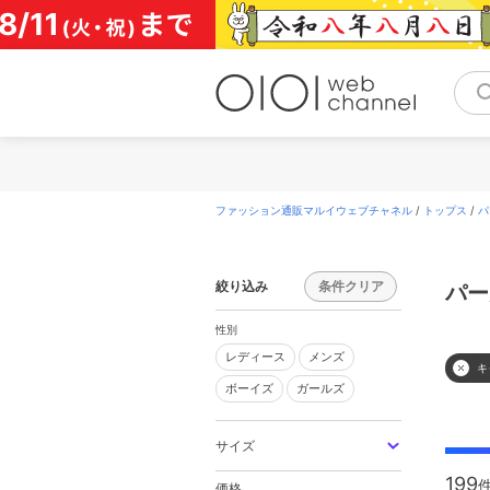
コ
ン
テ
ン
ツ
へ
ス
キ
ッ
プ
ファッション通販マルイウェブチャネル
/
トップス
/
パ
絞り込み
条件クリア
パー
性別
レディース
メンズ
レディース
メンズ
キ
ボーイズ
ガールズ
ボーイズ
ガールズ
サイズ
199
価格