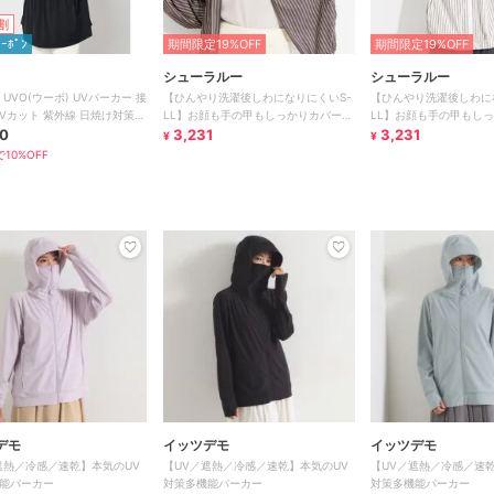
割
ｸｰﾎﾟﾝ
期間限定19%OFF
期間限定19%OFF
シューラルー
シューラルー
】UVO(ウーボ) UVパーカー 接
【ひんやり洗濯後しわになりにくいS-
【ひんやり洗濯後しわに
UVカット 紫外線 日焼け対策
LL】お顔も手の甲もしっかりカバー
LL】お顔も手の甲もし
ス
0
日よけ・指穴付きUVパーカ
3,231
日よけ・指穴付きUVパ
3,231
¥
¥
10%OFF
デモ
イッツデモ
イッツデモ
遮熱／冷感／速乾】本気のUV
【UV／遮熱／冷感／速乾】本気のUV
【UV／遮熱／冷感／速乾
能パーカー
対策多機能パーカー
対策多機能パーカー