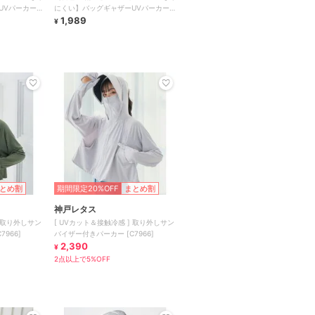
UVパーカー
にくい】バッグギャザーUVパーカー
全4色
1,989
¥
とめ割
期間限定20%OFF
まとめ割
神戸レタス
] 取り外しサン
[ UVカット＆接触冷感 ] 取り外しサン
966]
バイザー付きパーカー [C7966]
2,390
¥
2点以上で5%OFF