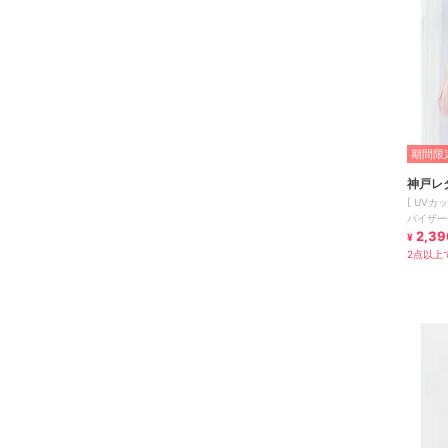
期間限定
神戸レ
[ UVカ
バイザー付
2,39
¥
2点以上で