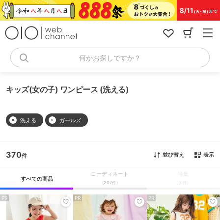
コ
ン
テ
ン
ツ
へ
何かお探しですか？
ス
キ
ッ
キッズ(女の子) ワンピース (洗える)
プ
洗える
ガールズ
370
並び替え
表示
コーディネート
特集
すべての商品
(207件)
(0件)
PR
PR
PR