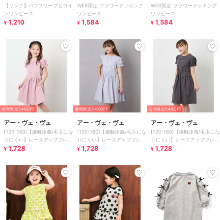
【リンク】パフスリーブヒロイ
WEB限定 フラワードッキング
WEB限定 フラワードッキング
ンワンピース
ワンピース
ワンピース
1,210
1,584
1,584
¥
¥
¥
期間限定54%OFF
期間限定54%OFF
期間限定54%OFF
アー・ヴェ・ヴェ
アー・ヴェ・ヴェ
アー・ヴェ・ヴェ
[120-160]【接触冷感/毛玉にな
[120-160]【接触冷感/毛玉にな
[120-160]【接触冷感/毛玉にな
りにくい】レースアップフレア
りにくい】レースアップフレア
りにくい】レースアップフレア
ワンピース
1,728
ワンピース
1,728
ワンピース
1,728
¥
¥
¥