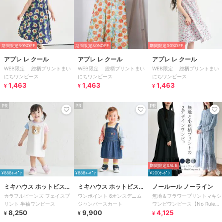
期間限定30%OFF
期間限定30%OFF
期間限定30%OFF
アプレ レ クール
アプレ レ クール
アプレ レ クール
WEB限定 総柄プリントまい
WEB限定 総柄プリントまい
WEB限定 総柄プリントまい
にちワンピース
にちワンピース
にちワンピース
1,463
1,463
1,463
¥
¥
¥
PR
PR
PR
期間限定SALE
¥888ｸｰﾎﾟﾝ
¥888ｸｰﾎﾟﾝ
¥200ｸｰﾎﾟﾝ
ミキハウス ホットビスケ
ミキハウス ホットビスケ
ノールール ノーライン
カラフルビーンズ フェイスプ
ワンポイント 6オンスデニム
無地＆フラワープリントマキシ
ッツ
ッツ
リント 半袖ワンピース
ジャンパースカート
ワンピワンピース【No Rule
8,250
9,900
No Line】
4,125
¥
¥
¥