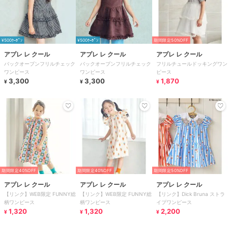
¥500ｸｰﾎﾟﾝ
¥500ｸｰﾎﾟﾝ
期間限定50%OFF
アプレ レ クール
アプレ レ クール
アプレ レ クール
バックオープンフリルチェック
バックオープンフリルチェック
フリルチュールドッキングワン
ワンピース
ワンピース
ピース
3,300
3,300
1,870
¥
¥
¥
期間限定40%OFF
期間限定40%OFF
期間限定50%OFF
アプレ レ クール
アプレ レ クール
アプレ レ クール
【リンク】WEB限定 FUNNY総
【リンク】WEB限定 FUNNY総
【リンク】Dick Bruna ストラ
柄ワンピース
柄ワンピース
イプワンピース
1,320
1,320
2,200
¥
¥
¥