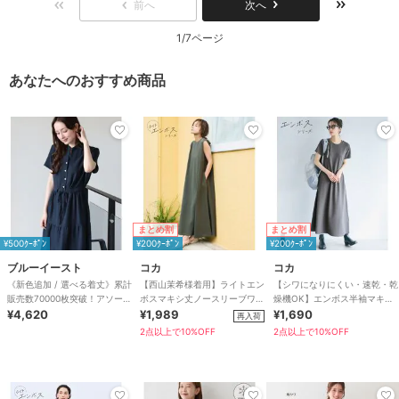
前へ
次へ
1/7ページ
あなたへのおすすめ商品
まとめ割
まとめ割
¥500ｸｰﾎﾟﾝ
¥200ｸｰﾎﾟﾝ
¥200ｸｰﾎﾟﾝ
ブルーイースト
コカ
コカ
《新色追加 / 選べる着丈》累計
【西山茉希様着用】ライトエン
【シワになりにくい・速乾・乾
販売数70000枚突破！アソート
ボスマキシ丈ノースリーブワン
燥機OK】エンボス半袖マキシ
柄ワンピース
¥4,620
ピース 全4色 / シワになりにく
¥1,989
ワンピース 全4色
¥1,690
再入荷
い・速乾
2点以上で10%OFF
2点以上で10%OFF