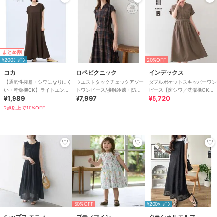
まとめ割
¥200ｸｰﾎﾟﾝ
20%OFF
コカ
ロペピクニック
インデックス
【通気性抜群・シワになりにく
ウエストタックチェックアソー
ダブルポケットスキッパーワン
い・乾燥機OK】ライトエンボ
トワンピース/接触冷感・防シ
ピース【防シワ／洗濯機OK】
スマキシロールアップワンピー
¥1,989
ワ・リンクコーデ
¥7,997
《XS～3L／6col》
¥5,720
ス 全3色
2点以上で10%OFF
50%OFF
¥200ｸｰﾎﾟﾝ
シップス エニィ
プティマイン
クラシカルエルフ