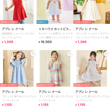
期間限定30%OFF
¥888ｸｰﾎﾟﾝ
期間限定40%OFF
アプレ レ クール
ミキハウス ホットビスケ
アプレ レ クール
WEB限定 シャーリングリボン
キャビット×お菓子シリーズ サ
【リンク】ノースリーブプリー
ッツ
カットワンピース
ッカー素材ジャンパースカート
ツナンバリングワンピース 接
1,309
16,500
触冷感
1,386
¥
¥
¥
期間限定50%OFF
期間限定50%OFF
期間限定50%OFF
アプレ レ クール
アプレ レ クール
アプレ レ クール
【リンク】肩リボンフレアヒロ
【リンク】肩リボンフレアヒロ
【リンク】肩リボンフレアヒロ
インワンピース
インワンピース
インワンピース
1,155
1,155
1,155
¥
¥
¥