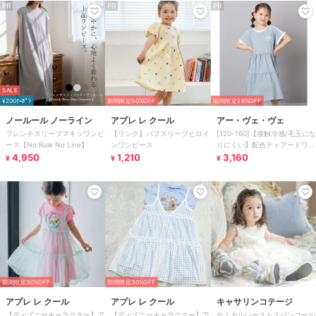
PR
PR
PR
SALE
¥200ｸｰﾎﾟﾝ
期間限定50%OFF
期間限定28%OFF
ノールール ノーライン
アプレ レ クール
アー・ヴェ・ヴェ
フレンチスリーブマキシワンピ
【リンク】パフスリーブヒロイ
[120-160]【接触冷感/毛玉にな
ース【No Rule No Line】
ンワンピース
りにくい】配色ティアードワン
4,950
1,210
ピース
3,160
¥
¥
¥
期間限定30%OFF
期間限定30%OFF
アプレ レ クール
アプレ レ クール
キャサリンコテージ
【ディズニーキャラクター】ア
【ディズニーキャラクター】ア
ケミカルレースとスパンコール