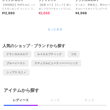
【WEB限定】SHIPS any: ハン
【泉屋 サク】【リンク】肩リ
すっきり、華奢見え。華やかパ
ドスモッキング コットン フレ
ボンフラワーキャットワンピー
ネルレースキャミワンピース
ア ノースリーブ ワンピース
¥12,980
ス
¥2,035
¥4,998
もっとみる
人気のショップ・ブランドから探す
クラシカルエルフ
ルイルエブティック
コカ
ブルーイースト
ナチュラルビューティーベーシック
シップス エニィ
アイテムから探す
レディース
メンズ
キッズ