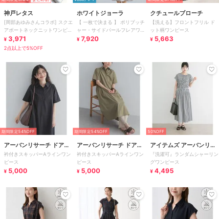
神戸レタス
ホワイトジョーラ
クチュールブローチ
[岡部あゆみさんコラボ] スクエ
【 一枚で決まる 】 ポリブッチ
【洗える】フロントフリル ド
アボートネックニットワンピー
ャー・サイドパールフレアワン
ット柄ワンピース
ス(選べるタイプとサイズ)
3,971
ピース
7,920
5,663
¥
¥
¥
[E3348]
2点以上で5%OFF
期間限定54%OFF
期間限定54%OFF
50%OFF
アーバンリサーチ ドアー
アーバンリサーチ ドアー
アイテムズ アーバンリサ
衿付きスキッパーAラインワン
衿付きスキッパーAラインワン
『洗濯可』ランダムシャーリン
ズ
ズ
ーチ
ピース
ピース
グワンピース
5,000
5,000
4,495
¥
¥
¥