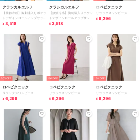
クラシカルエルフ
クラシカルエルフ
ロペピクニック
【接触冷感】胸刺繍入りポケッ
【接触冷感】胸刺繍入りポケッ
リラックスワンピース
トデザインロールアップサッカ
トデザインロールアップサッカ
6,296
¥
ーワンピース（ロング丈）
3,518
ーワンピース（ロング丈）
3,518
¥
¥
10%OFF
10%OFF
10%OFF
ロペピクニック
ロペピクニック
ロペピクニック
リラックスワンピース
リラックスワンピース
リラックスワンピース
6,296
6,296
6,296
¥
¥
¥