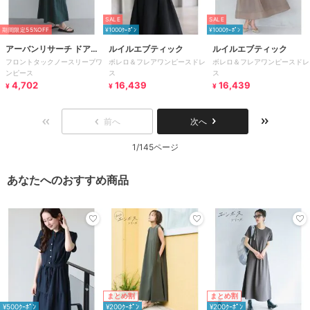
SALE
SALE
期間限定55%OFF
¥1000ｸｰﾎﾟﾝ
¥1000ｸｰﾎﾟﾝ
アーバンリサーチ ドアー
ルイルエブティック
ルイルエブティック
フロントタックノースリーブワ
ボレロ＆フレアワンピースドレ
ボレロ＆フレアワンピースドレ
ズ
ンピース
ス
ス
4,702
16,439
16,439
¥
¥
¥
前へ
次へ
1/145ページ
あなたへのおすすめ商品
まとめ割
まとめ割
¥500ｸｰﾎﾟﾝ
¥200ｸｰﾎﾟﾝ
¥200ｸｰﾎﾟﾝ