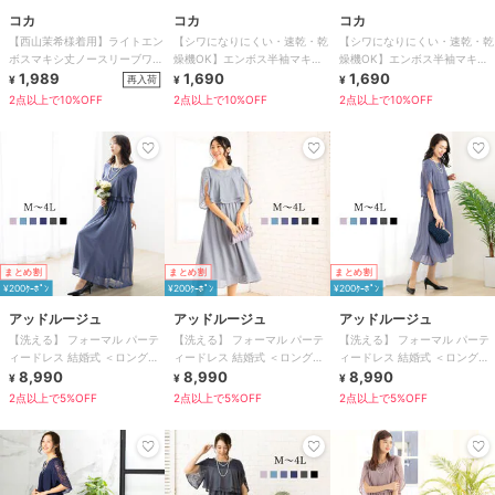
コカ
コカ
コカ
【西山茉希様着用】ライトエン
【シワになりにくい・速乾・乾
【シワになりにくい・速乾・乾
ボスマキシ丈ノースリーブワン
燥機OK】エンボス半袖マキシ
燥機OK】エンボス半袖マキシ
ピース 全4色 / シワになりにく
1,989
ワンピース 全4色
1,690
ワンピース 全4色
1,690
再入荷
¥
¥
¥
い・速乾
2点以上で10%OFF
2点以上で10%OFF
2点以上で10%OFF
まとめ割
まとめ割
まとめ割
¥200ｸｰﾎﾟﾝ
¥200ｸｰﾎﾟﾝ
¥200ｸｰﾎﾟﾝ
アッドルージュ
アッドルージュ
アッドルージュ
【洗える】 フォーマル パーテ
【洗える】 フォーマル パーテ
【洗える】 フォーマル パーテ
ィードレス 結婚式 ＜ロング丈
ィードレス 結婚式 ＜ロング丈
ィードレス 結婚式 ＜ロング丈
有＞ S~4L
8,990
有＞ S~4L
8,990
有＞ S~4L
8,990
¥
¥
¥
2点以上で5%OFF
2点以上で5%OFF
2点以上で5%OFF