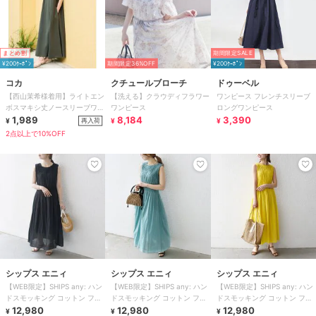
まとめ割
期間限定SALE
¥200ｸｰﾎﾟﾝ
期間限定36%OFF
¥200ｸｰﾎﾟﾝ
コカ
クチュールブローチ
ドゥーベル
【西山茉希様着用】ライトエン
【洗える】クラウディフラワー
ワンピース フレンチスリーブ
ボスマキシ丈ノースリーブワン
ワンピース
ロングワンピース
ピース 全4色 / シワになりにく
1,989
8,184
3,390
再入荷
¥
¥
¥
い・速乾
2点以上で10%OFF
シップス エニィ
シップス エニィ
シップス エニィ
【WEB限定】SHIPS any: ハン
【WEB限定】SHIPS any: ハン
【WEB限定】SHIPS any: ハン
ドスモッキング コットン フレ
ドスモッキング コットン フレ
ドスモッキング コットン フレ
ア ノースリーブ ワンピース
12,980
ア ノースリーブ ワンピース
12,980
ア ノースリーブ ワンピース
12,980
¥
¥
¥