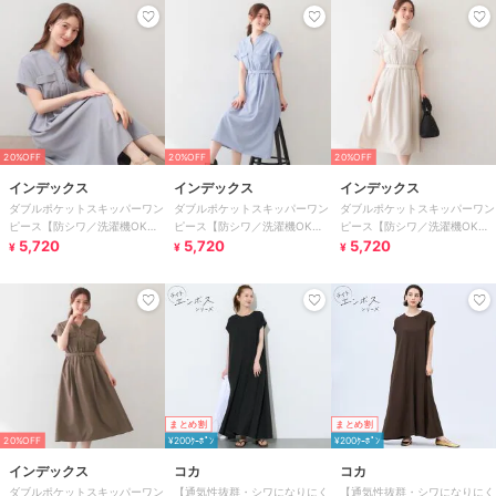
20%OFF
20%OFF
20%OFF
インデックス
インデックス
インデックス
ダブルポケットスキッパーワン
ダブルポケットスキッパーワン
ダブルポケットスキッパーワン
ピース【防シワ／洗濯機OK】
ピース【防シワ／洗濯機OK】
ピース【防シワ／洗濯機OK】
《XS～3L／6col》
5,720
《XS～3L／6col》
5,720
《XS～3L／6col》
5,720
¥
¥
¥
まとめ割
まとめ割
20%OFF
¥200ｸｰﾎﾟﾝ
¥200ｸｰﾎﾟﾝ
インデックス
コカ
コカ
ダブルポケットスキッパーワン
【通気性抜群・シワになりにく
【通気性抜群・シワになりにく