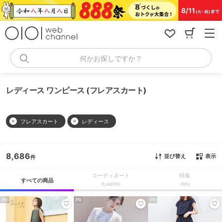
コ
ン
テ
ン
ツ
へ
何かお探しですか？
ス
キ
ッ
レディース ワンピース (フレアスカート)
プ
フレアスカート
レディース
8,686
並び替え
表示
コーディネート
特集
すべての商品
(1,447件)
(1件)
PR
PR
PR