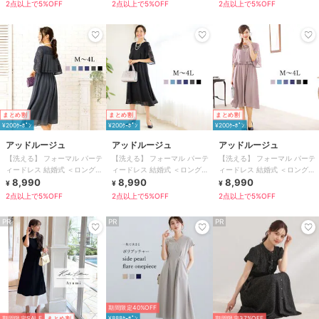
2点以上で5%OFF
2点以上で5%OFF
2点以上で5%OFF
まとめ割
まとめ割
まとめ割
¥200ｸｰﾎﾟﾝ
¥200ｸｰﾎﾟﾝ
¥200ｸｰﾎﾟﾝ
アッドルージュ
アッドルージュ
アッドルージュ
【洗える】 フォーマル パーテ
【洗える】 フォーマル パーテ
【洗える】 フォーマル パーテ
ィードレス 結婚式 ＜ロング丈
ィードレス 結婚式 ＜ロング丈
ィードレス 結婚式 ＜ロング丈
有＞ S~4L
8,990
有＞ S~4L
8,990
有＞ S~4L
8,990
¥
¥
¥
2点以上で5%OFF
2点以上で5%OFF
2点以上で5%OFF
PR
PR
PR
期間限定40%OFF
期間限定SALE
まとめ割
¥888ｸｰﾎﾟﾝ
期間限定37%OFF