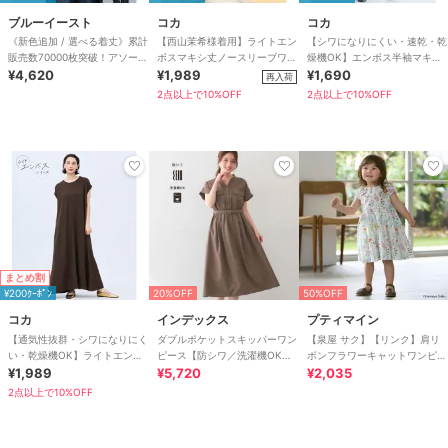
ブルーイースト
コカ
コカ
《新色追加 / 選べる着丈》累計
【西山茉希様着用】ライトエン
【シワになりにくい・速乾・乾
販売数70000枚突破！アソート
ボスマキシ丈ノースリーブワン
燥機OK】エンボス半袖マキシ
柄ワンピース
¥4,620
ピース 全4色 / シワになりにく
¥1,989
ワンピース 全4色
¥1,690
再入荷
い・速乾
2点以上で10%OFF
2点以上で10%OFF
まとめ割
¥200ｸｰﾎﾟﾝ
20%OFF
50%OFF
コカ
インデックス
プティマイン
【通気性抜群・シワになりにく
ダブルポケットスキッパーワン
【泉屋 サク】【リンク】肩リ
い・乾燥機OK】ライトエンボ
ピース【防シワ／洗濯機OK】
ボンフラワーキャットワンピー
スマキシロールアップワンピー
¥1,989
《XS～3L／6col》
¥5,720
ス
¥2,035
ス 全3色
2点以上で10%OFF