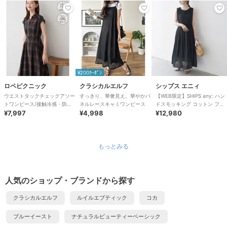
¥200ｸｰﾎﾟﾝ
ロペピクニック
クラシカルエルフ
シップス エニィ
ウエストタックチェックアソー
すっきり、華奢見え。華やかパ
【WEB限定】SHIPS any: ハン
トワンピース/接触冷感・防シ
ネルレースキャミワンピース
ドスモッキング コットン フレ
ワ・リンクコーデ
¥7,997
¥4,998
ア ノースリーブ ワンピース
¥12,980
もっとみる
人気のショップ・ブランドから探す
クラシカルエルフ
ルイルエブティック
コカ
ブルーイースト
ナチュラルビューティーベーシック