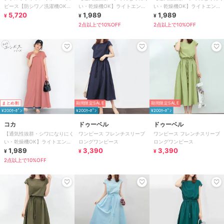
ピース【防シワ／洗濯機OK】
い・乾燥機OK】ライトエンボ
い・乾燥機OK】ライトエンボ
《XS～3L／6col》
5,720
スマキシロールアップワンピー
1,989
スマキシロールアップワンピー
1,989
¥
¥
¥
ス 全3色
ス 全3色
2点以上で10%OFF
2点以上で10%OFF
まとめ割
期間限定SALE
期間限定SALE
¥200ｸｰﾎﾟﾝ
¥200ｸｰﾎﾟﾝ
¥200ｸｰﾎﾟﾝ
コカ
ドゥーベル
ドゥーベル
【通気性抜群・シワになりにく
ワンピース フレンチスリーブ
ワンピース フレンチスリーブ
い・乾燥機OK】ライトエンボ
ロングワンピース
ロングワンピース
スマキシロールアップワンピー
1,989
3,390
3,390
¥
¥
¥
ス 全3色
2点以上で10%OFF