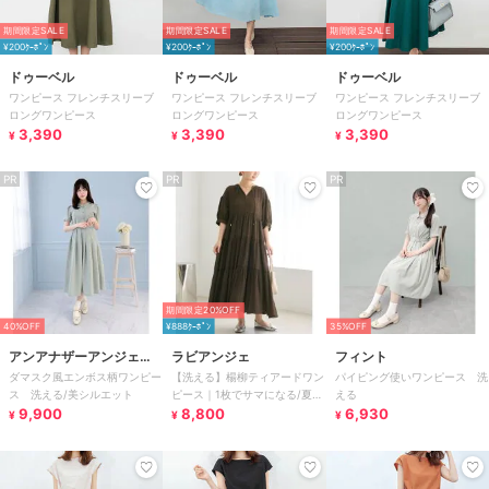
期間限定SALE
期間限定SALE
期間限定SALE
¥200ｸｰﾎﾟﾝ
¥200ｸｰﾎﾟﾝ
¥200ｸｰﾎﾟﾝ
ドゥーベル
ドゥーベル
ドゥーベル
ワンピース フレンチスリーブ
ワンピース フレンチスリーブ
ワンピース フレンチスリーブ
ロングワンピース
ロングワンピース
ロングワンピース
3,390
3,390
3,390
¥
¥
¥
PR
PR
PR
期間限定20%OFF
40%OFF
¥888ｸｰﾎﾟﾝ
35%OFF
アンアナザーアンジェラ
ラビアンジェ
フィント
ダマスク風エンボス柄ワンピー
【洗える】楊柳ティアードワン
パイピング使いワンピース 洗
ス
ス 洗える/美シルエット
ピース｜1枚でサマになる/夏ワ
える
9,900
ンピ/ロング丈/涼感/体型カバ
8,800
6,930
¥
¥
¥
ー