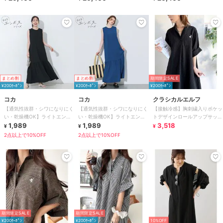
まとめ割
まとめ割
期間限定SALE
¥200ｸｰﾎﾟﾝ
¥200ｸｰﾎﾟﾝ
¥200ｸｰﾎﾟﾝ
コカ
コカ
クラシカルエルフ
【通気性抜群・シワになりにく
【通気性抜群・シワになりにく
【接触冷感】胸刺繍入りポケッ
い・乾燥機OK】ライトエンボ
い・乾燥機OK】ライトエンボ
トデザインロールアップサッカ
スノースリーブティアードワン
1,989
スノースリーブティアードワン
1,989
ーワンピース（ロング丈）
3,518
¥
¥
¥
ピース 全2色
ピース 全2色
2点以上で10%OFF
2点以上で10%OFF
期間限定SALE
期間限定SALE
¥200ｸｰﾎﾟﾝ
¥200ｸｰﾎﾟﾝ
10%OFF