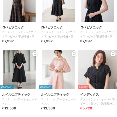
ロペピクニック
ロペピクニック
ロペピクニック
ウエストタックチェックアソー
ウエストタックチェックアソー
ウエストタックチェックアソー
トワンピース/接触冷感・防シ
トワンピース/接触冷感・防シ
トワンピース/接触冷感・防シ
ワ・リンクコーデ
7,997
ワ・リンクコーデ
7,997
ワ・リンクコーデ
7,997
¥
¥
¥
¥1000ｸｰﾎﾟﾝ
¥1000ｸｰﾎﾟﾝ
20%OFF
ルイルエブティック
ルイルエブティック
インデックス
フェミニンシアー ジャカード
フェミニンシアー ジャカード
ダブルポケットスキッパーワン
ドレス
ドレス
ピース【防シワ／洗濯機OK】
13,530
13,530
《XS～3L／6col》
5,720
¥
¥
¥