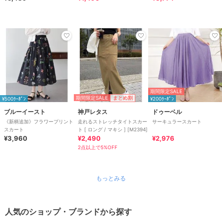
ップ対応
カート 全2色
期間限定SALE
期間限定SALE
まとめ割
¥500ｸｰﾎﾟﾝ
¥200ｸｰﾎﾟﾝ
ブルーイースト
神戸レタス
ドゥーベル
《新柄追加》フラワープリント
走れるストレッチタイトスカー
サーキュラースカート
スカート
ト [ ロング / マキシ ] [M2394]
¥3,960
¥2,490
¥2,976
2点以上で5%OFF
もっとみる
人気のショップ・ブランドから探す