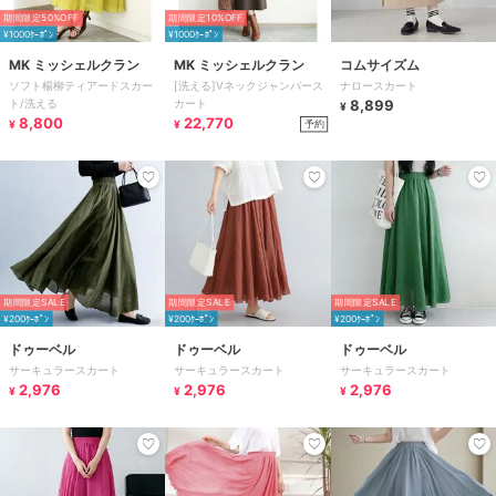
期間限定50%OFF
期間限定10%OFF
¥1000ｸｰﾎﾟﾝ
¥1000ｸｰﾎﾟﾝ
MK ミッシェルクラン
MK ミッシェルクラン
コムサイズム
ソフト楊柳ティアードスカー
[洗える]Vネックジャンパース
ナロースカート
ト/洗える
カート
8,899
¥
8,800
22,770
予約
¥
¥
期間限定SALE
期間限定SALE
期間限定SALE
¥200ｸｰﾎﾟﾝ
¥200ｸｰﾎﾟﾝ
¥200ｸｰﾎﾟﾝ
ドゥーベル
ドゥーベル
ドゥーベル
サーキュラースカート
サーキュラースカート
サーキュラースカート
2,976
2,976
2,976
¥
¥
¥