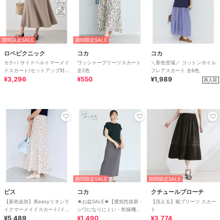
期間限定SALE
期間限定SALE
ロペピクニック
コカ
コカ
カナパ サイドベルトマーメイ
ワッシャープリーツスカート
＼新色登場／ コットンボイル
ドスカート/セットアップ対
全2色
フレアスカート 全6色
応・UV・抗菌防臭・接触冷感
¥3,296
¥550
¥1,989
再入荷
期間限定SALE
期間限定SALE
ビス
コカ
クチュールブローチ
【新色追加】美easyリネンラ
★お盆SALE★【通気性抜群・
【洗える】裾プリーツ スカー
イクマーメイドスカート/イー
シワになりにくい・乾燥機
ト
ジーケア・接触冷感・セットア
¥5,489
OK】ライトエンボスIラインス
¥1,490
¥3,774