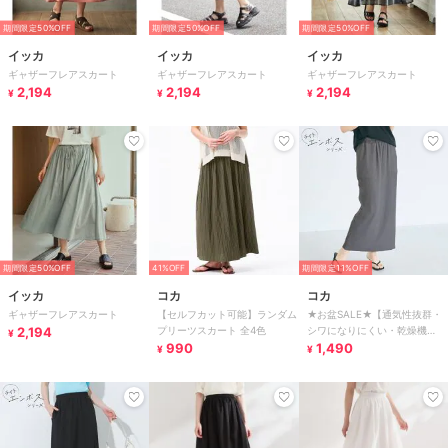
期間限定50%OFF
期間限定50%OFF
期間限定50%OFF
イッカ
イッカ
イッカ
ギャザーフレアスカート
ギャザーフレアスカート
ギャザーフレアスカート
2,194
2,194
2,194
¥
¥
¥
期間限定50%OFF
41%OFF
期間限定11%OFF
イッカ
コカ
コカ
ギャザーフレアスカート
【セルフカット可能】ランダム
★お盆SALE★【通気性抜群・
2,194
プリーツスカート 全4色
シワになりにくい・乾燥機
¥
990
OK】ライトエンボスIラインス
1,490
¥
¥
カート 全2色