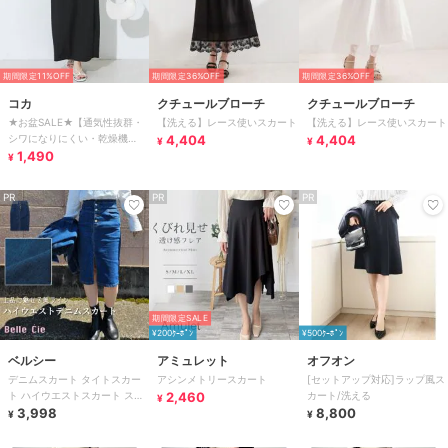
期間限定11%OFF
期間限定36%OFF
期間限定36%OFF
コカ
クチュールブローチ
クチュールブローチ
★お盆SALE★【通気性抜群・
【洗える】レース使いスカート
【洗える】レース使いスカート
シワになりにくい・乾燥機
4,404
4,404
¥
¥
OK】ライトエンボスIラインス
1,490
¥
カート 全2色
PR
PR
PR
期間限定SALE
¥200ｸｰﾎﾟﾝ
¥500ｸｰﾎﾟﾝ
ベルシー
アミュレット
オフオン
デニムスカート タイトスカー
アシンメトリースカート
[セットアップ対応]ラップ風ス
ト ハイウエストスカート スト
2,460
カート/洗える
¥
レッチデニム 膝丈 レディース
3,998
8,800
¥
¥