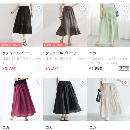
期間限定36%OFF
期間限定36%OFF
クチュールブローチ
クチュールブローチ
コカ
【洗える】裾プリーツ スカー
【洗える】裾プリーツ スカー
＼新色登場／ コットンボイル
ト
ト
フレアスカート 全6色
3,774
3,774
1,989
再入荷
¥
¥
¥
コカ
コカ
コカ