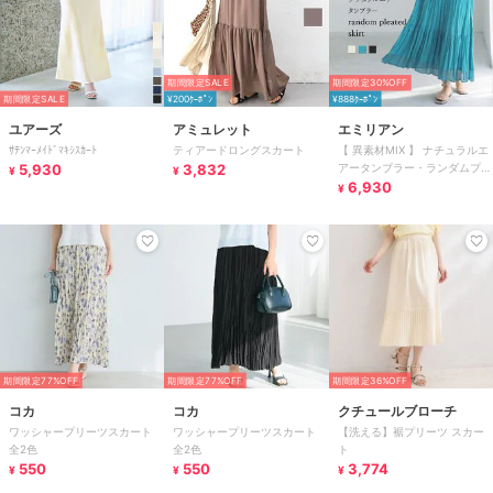
期間限定SALE
期間限定30%OFF
期間限定SALE
¥200ｸｰﾎﾟﾝ
¥888ｸｰﾎﾟﾝ
ユアーズ
アミュレット
エミリアン
ｻﾃﾝﾏｰﾒｲﾄﾞﾏｷｼｽｶｰﾄ
ティアードロングスカート
【 異素材MIX 】 ナチュラルエ
5,930
3,832
アータンブラー・ランダムプリ
¥
¥
ーツスカート
6,930
¥
期間限定77%OFF
期間限定77%OFF
期間限定36%OFF
コカ
コカ
クチュールブローチ
ワッシャープリーツスカート
ワッシャープリーツスカート
【洗える】裾プリーツ スカー
全2色
全2色
ト
550
550
3,774
¥
¥
¥