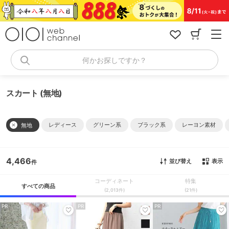
コ
ン
テ
ン
ツ
へ
何かお探しですか？
ス
キ
ッ
スカート (無地)
プ
レディース
グリーン系
ブラック系
レーヨン素材
無地
4,466
並び替え
表示
コーディネート
特集
すべての商品
(2,013件)
(21件)
PR
PR
PR