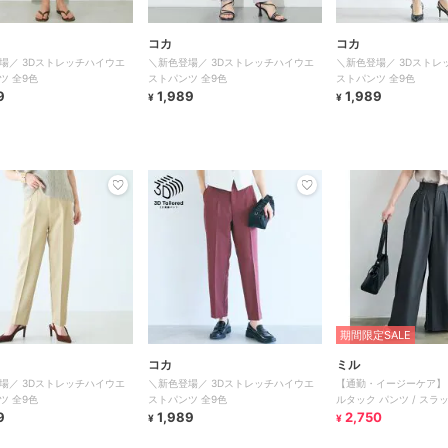
コカ
コカ
場／ 3Dストレッチハイウエ
＼新色登場／ 3Dストレッチハイウエ
＼新色登場／ 3Dストレ
ツ 全9色
ストパンツ 全9色
ストパンツ 全9色
9
1,989
1,989
¥
¥
期間限定SALE
コカ
ミル
場／ 3Dストレッチハイウエ
＼新色登場／ 3Dストレッチハイウエ
【通勤・イージーケア】 
ツ 全9色
ストパンツ 全9色
ルタック パンツ / スラッ
9
1,989
(ミル)】
2,750
¥
¥