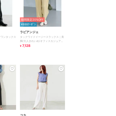
期間限定20%OFF
¥888ｸｰﾎﾟﾝ
ラビアンジェ
ドワンタックス
タックワイドイージースラックス｜美
脚/大人きれいめ/オフィスカジュアル/
センタープレスで脚長効果 ♪
7,128
¥
コカ