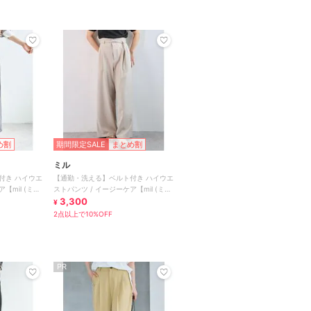
め割
期間限定SALE
まとめ割
ミル
付き ハイウエ
【通勤・洗える】ベルト付き ハイウエ
【mil (ミ
ストパンツ / イージーケア【mil (ミ
ル)】
3,300
¥
2点以上で10%OFF
PR