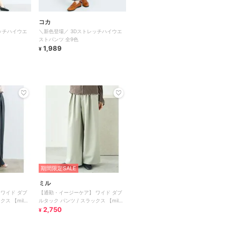
コカ
ッチハイウエ
＼新色登場／ 3Dストレッチハイウエ
ストパンツ 全9色
1,989
¥
期間限定SALE
ミル
ワイド ダブ
【通勤・イージーケア】 ワイド ダブ
クス 【mil
ルタック パンツ / スラックス 【mil
(ミル)】
2,750
¥