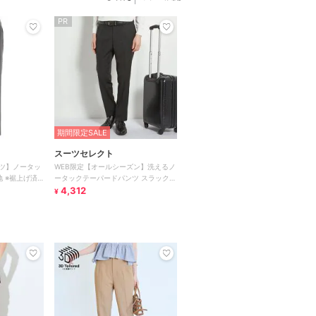
PR
期間限定SALE
スーツセレクト
ツ】ノータッ
WEB限定【オールシーズン】洗えるノ
地 ※裾上げ済
ータックテーパードパンツ スラックス
ブラック ※裾上げ済仕様
4,312
¥