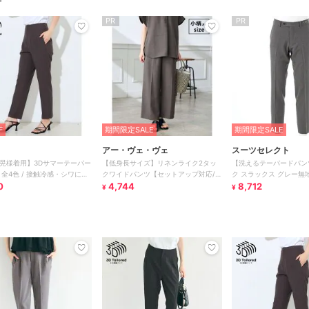
PR
PR
F
期間限定SALE
期間限定SALE
アー・ヴェ・ヴェ
スーツセレクト
晃様着用】3Dサマーテーパー
【低身長サイズ】リネンライク2タッ
【洗えるテーパードパン
 全4色 / 接触冷感・シワにな
クワイドパンツ【セットアップ対応/接
ク スラックス グレー無
0
触冷感/UVカット/アンチピリ
4,744
仕様
8,712
¥
¥