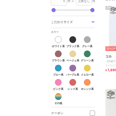
円
〜
円
PR
こだわりサイズ
カラー
ホワイト系
ブラック系
グレー系
ホワイト系
ブラック系
グレー系
15%OF
ブラウン系
ベージュ系
グリーン系
コカ
ブラウン系
ベージュ系
グリーン系
【伊藤千
ブルー系
パープル系
イエロー系
ドパンツ
りにくい
1,69
¥
ブルー系
パープル系
イエロー系
ピンク系
レッド系
オレンジ系
ピンク系
レッド系
オレンジ系
その他
その他
クーポン