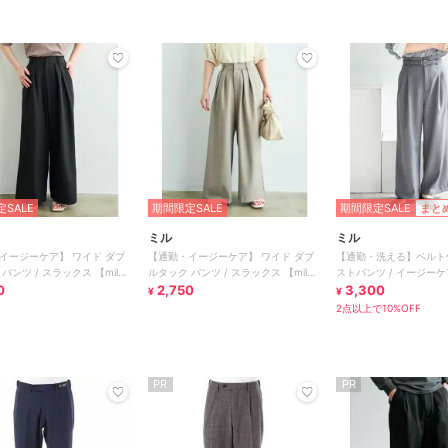
SALE
期間限定SALE
期間限定SALE
まと
ミル
ミル
イージーケア】 ワイド ダブ
【通勤・イージーケア】 ワイド ダブ
【通勤・洗える】ベルト
パンツ / スラックス 【mil
ルタック パンツ / スラックス 【mil
ストパンツ / イージーケア
0
(ミル)】
2,750
ル)】
3,300
¥
¥
2点以上で10%OFF
PR
PR