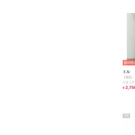
期間限定
ミル
【通勤・
ルタック 
(ミル)】
2,75
¥
PR