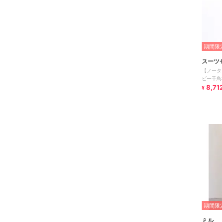
期間限定
スーツ
【ノータ
ビー千鳥
トレッチ
8,71
¥
期間限定
ミル