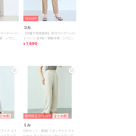
15%OFF
コカ
サマーテーパー
【伊藤千晃様着用】3Dサマーテーパー
冷感・シワにな
ドパンツ 全4色 / 接触冷感・シワにな
りにくい
1,690
¥
とめ割
期間限定30%OFF
まとめ割
ミル
ンライク スト
[UVカット・遮熱] リネンライク スト
レート タックパンツ / セットアップ