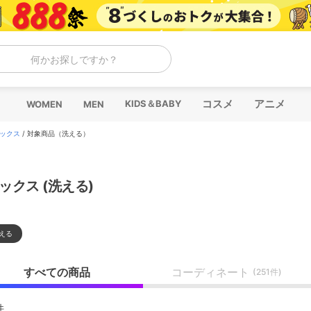
何かお探しですか？
コスメ
アニメ
KIDS＆BABY
WOMEN
MEN
ックス
/
対象商品（洗える）
ックス (洗える)
える
すべての商品
コーディネート
(251件)