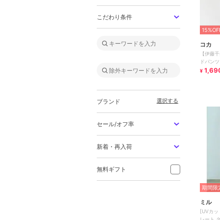
こだわり条件
15%OF
コカ
【伊藤千
ドパンツ
りにくい
1,69
¥
選択する
ブランド
セール/オフ率
新着・再入荷
無料ギフト
期間限定
ミル
[UVカ
レート タックパンツ / セットアップ