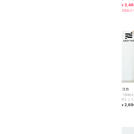
【mil/
3,46
¥
2点以上で
コカ
【接触冷
乾】とろ
2色
2,69
¥