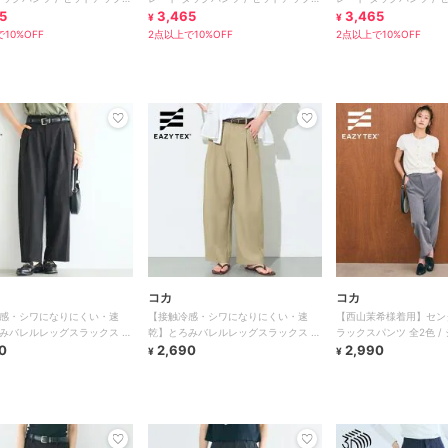
ミル】
5
【mil/ミル】
3,465
【mil/ミル】
3,465
¥
¥
10%OFF
2点以上で10%OFF
2点以上で10%OFF
コカ
コカ
感・シワになりにくい・速
【接触冷感・シワになりにくい・速
【西山茉希様着用】セン
みバレルレッグスラックス 全
乾】とろみバレルレッグスラックス 全
ラックスパンツ 全2色 /
0
2色
2,690
くい・速乾・乾燥機OK
2,990
¥
¥