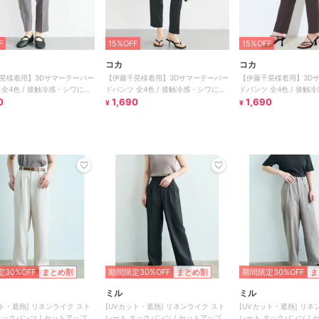
F
15%OFF
15%OFF
コカ
コカ
晃様着用】3Dサマーテーパー
【伊藤千晃様着用】3Dサマーテーパー
【伊藤千晃様着用】3D
 全4色 / 接触冷感・シワにな
ドパンツ 全4色 / 接触冷感・シワにな
ドパンツ 全4色 / 接触
0
りにくい
1,690
りにくい
1,690
¥
¥
30%OFF
まとめ割
期間限定30%OFF
まとめ割
期間限定30%OFF
ま
ミル
ミル
ット・遮熱] リネンライク スト
[UVカット・遮熱] リネンライク スト
[UVカット・遮熱] リネ
レート タックパンツ / セットアップ
レート タックパンツ / セットアップ