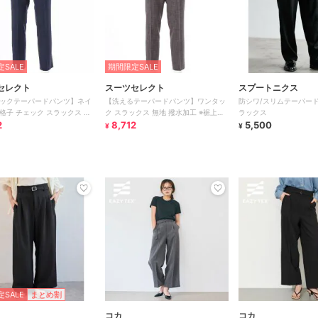
SALE
期間限定SALE
セレクト
スーツセレクト
スプートニクス
ックテーパードパンツ】ネイ
【洗えるテーパードパンツ】ワンタッ
防シワ/スリムテーパー
格子 チェック スラックス ス
ク スラックス 無地 撥水加工 ※裾上げ
ラックス
 ノーアイロン
2
済み仕様
8,712
5,500
¥
¥
SALE
まとめ割
コカ
コカ