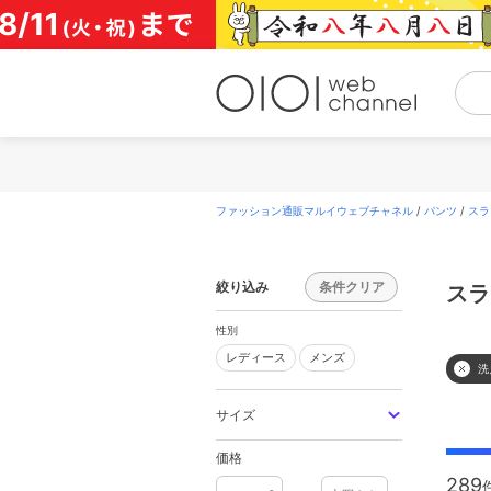
コ
ン
テ
ン
ツ
へ
ス
キ
ッ
プ
ファッション通販マルイウェブチャネル
/
パンツ
/
スラ
絞り込み
条件クリア
スラ
性別
レディース
メンズ
レディース
メンズ
洗
サイズ
価格
289