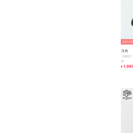
33%OF
コカ
【速乾】
色
1,98
¥