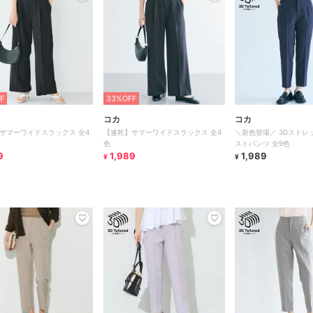
F
33%OFF
コカ
コカ
サマーワイドスラックス 全4
【速乾】サマーワイドスラックス 全4
＼新色登場／ 3Dストレ
色
ストパンツ 全9色
9
1,989
1,989
¥
¥