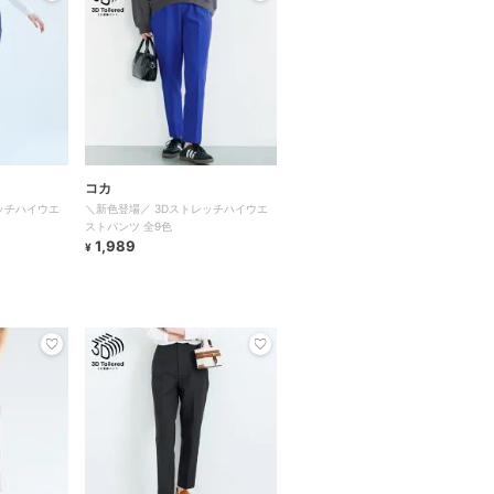
コカ
ッチハイウエ
＼新色登場／ 3Dストレッチハイウエ
ストパンツ 全9色
1,989
¥