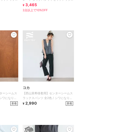
【mil/ミル】
3,465
¥
2点以上で10%OFF
コカ
ターシームス
【西山茉希様着用】センターシームス
 シワになりに
ラックスパンツ 全2色 / シワになりに
くい・速乾・乾燥機OK
2,990
新着
新着
¥