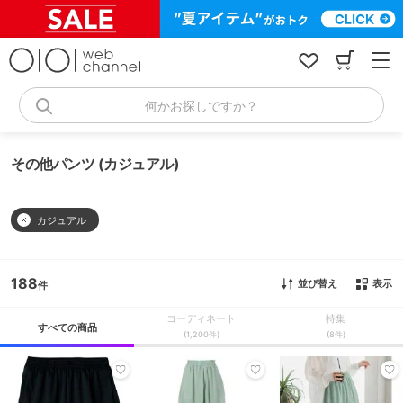
コ
ン
テ
ン
ツ
へ
何かお探しですか？
ス
キ
ッ
その他パンツ (カジュアル)
プ
カジュアル
188
並び替え
表示
コーディネート
特集
すべての商品
(1,200件)
(8件)