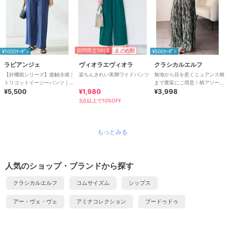
期間限定SALE
まとめ割
¥1000ｸｰﾎﾟﾝ
¥500ｸｰﾎﾟﾝ
ラビアンジェ
ヴィオラエヴィオラ
クラシカルエルフ
【好機能シリーズ】接触冷感｜
楽ちんきれい美脚ワイドパンツ
無地から目を惹くニュアンス柄
トリコットイージーパンツ｜楽
まで豊富にご用意！柄アソート
なのに美脚/ストレッチ/セット
¥5,500
¥1,980
細プリーツパンツ
¥3,998
アップ対応
3点以上で10%OFF
もっとみる
人気のショップ・ブランドから探す
クラシカルエルフ
コムサイズム
シップス
アー・ヴェ・ヴェ
アミナコレクション
プードゥドゥ