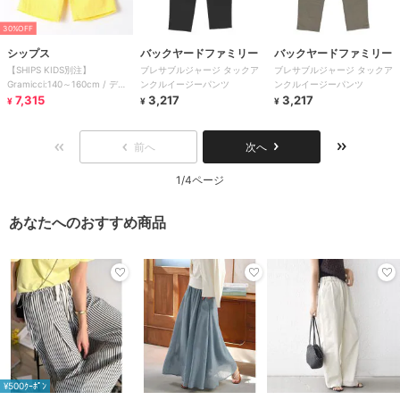
30%OFF
シップス
バックヤードファミリー
バックヤードファミリー
【SHIPS KIDS別注】
ブレサブルジャージ タックア
ブレサブルジャージ タックア
Gramicci:140～160cm / デュ
ンクルイージーパンツ
ンクルイージーパンツ
ラブルナイロン ショーツ
7,315
3,217
3,217
¥
¥
¥
前へ
次へ
1/4ページ
あなたへのおすすめ商品
¥500ｸｰﾎﾟﾝ