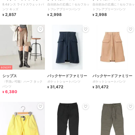
8.4オンス ライトスウェットパ
自分好みの丈感に！セルフカッ
自分好みの丈感に！セルフカッ
ンツ キッズ
トフレアプリーツパンツ
トフレアプリーツパンツ
2,857
2,998
2,998
¥
¥
¥
60%OFF
シップス
バックヤードファミリー
バックヤードファミリー
〈手洗い可能〉ハーフ タック
ポケットショートパンツ
ポケットショートパンツ
パンツ
31,472
31,472
¥
¥
6,380
¥