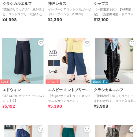
クラシカルエルフ
神戸レタス
シップス
”究極のリラックス” 風が抜け
イージーケアコットン混ガーゼ
《一部追加予約》【WEB限
る、ストレスフリーな穿き心
ドレープパンツ [M3878]
定】〈洗濯機可能〉ドロスト
地。サッカー素材タックワイド
¥4,998
¥2,390
ベイカー パンツ
¥12,100
カーブパンツ
SALE
30%OFF
¥500ｸｰﾎﾟﾝ
エドウィン
エムビー ミントブリーズ
クラシカルエルフ
C17 COOL ガウチョ デニムパ
【大きいサイズ】ライトオンス
【接触冷感】涼しくラクして、
ンツ【涼】
デニムガウチョパンツ
きれいが続く。タック入り総柄
¥5,192
¥5,390
ワイドイージーパンツ（ウエス
¥3,998
トゴム）