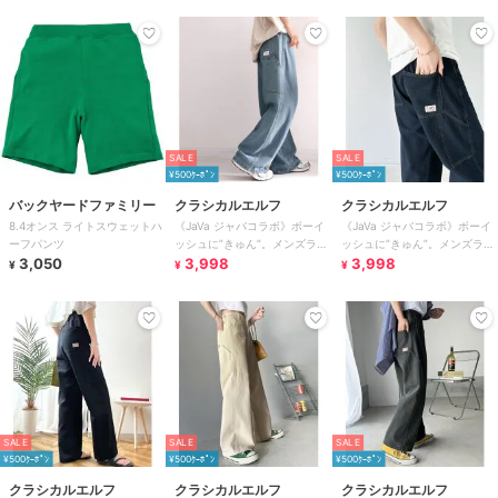
SALE
SALE
¥500ｸｰﾎﾟﾝ
¥500ｸｰﾎﾟﾝ
バックヤードファミリー
クラシカルエルフ
クラシカルエルフ
8.4オンス ライトスウェットハ
《JaVa ジャバコラボ》ボーイ
《JaVa ジャバコラボ》ボーイ
ーフパンツ
ッシュに”きゅん”。メンズライ
ッシュに”きゅん”。メンズライ
3,050
クペインターパンツ
3,998
クペインターパンツ
3,998
¥
¥
¥
SALE
SALE
SALE
¥500ｸｰﾎﾟﾝ
¥500ｸｰﾎﾟﾝ
¥500ｸｰﾎﾟﾝ
クラシカルエルフ
クラシカルエルフ
クラシカルエルフ