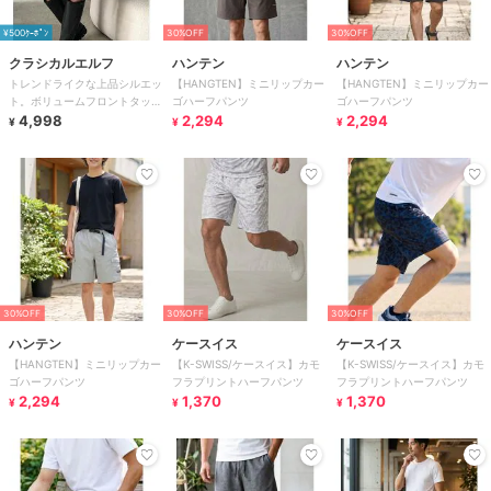
¥500ｸｰﾎﾟﾝ
30%OFF
30%OFF
クラシカルエルフ
ハンテン
ハンテン
トレンドライクな上品シルエッ
【HANGTEN】ミニリップカー
【HANGTEN】ミニリップカー
ト。ボリュームフロントタック
ゴハーフパンツ
ゴハーフパンツ
キュロットパンツ
4,998
2,294
2,294
¥
¥
¥
30%OFF
30%OFF
30%OFF
ハンテン
ケースイス
ケースイス
【HANGTEN】ミニリップカー
【K-SWISS/ケースイス】カモ
【K-SWISS/ケースイス】カモ
ゴハーフパンツ
フラプリントハーフパンツ
フラプリントハーフパンツ
2,294
1,370
1,370
¥
¥
¥