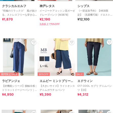
クラシカルエルフ
神戸レタス
シップス
”究極のリラックス” 風が抜け
イージーケアコットン混ガーゼ
《一部追加予約》【WEB限
る、ストレスフリーな穿き心
ドレープパンツ [M3878]
定】〈洗濯機可能〉ドロスト
地。サッカー素材タックワイド
¥1,870
¥2,190
ベイカー パンツ
¥12,100
カーブパンツ
2点以上で5%OFF
期間限定SALE
30%OFF
SALE
ラビアンジェ
エムビー ミントブリーズ
エドウィン
【好機能シリーズ】接触冷感｜
【大きいサイズ】ライトオンス
C17 COOL カプリ デニムパン
トリコットイージーパンツ｜楽
デニムガウチョパンツ
ツ【涼】
なのに美脚/ストレッチ/セット
¥4,950
¥5,390
¥4,312
アップ対応