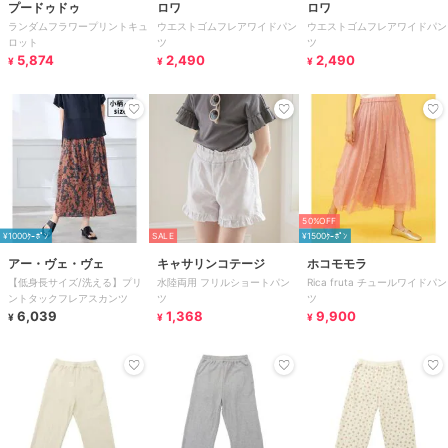
プードゥドゥ
ロワ
ロワ
ランダムフラワープリントキュ
ウエストゴムフレアワイドパン
ウエストゴムフレアワイドパン
ロット
ツ
ツ
5,874
2,490
2,490
¥
¥
¥
50%OFF
¥1000ｸｰﾎﾟﾝ
SALE
¥1500ｸｰﾎﾟﾝ
アー・ヴェ・ヴェ
キャサリンコテージ
ホコモモラ
【低身長サイズ/洗える】プリ
水陸両用 フリルショートパン
Rica fruta チュールワイドパン
ントタックフレアスカンツ
ツ
ツ
6,039
1,368
9,900
¥
¥
¥