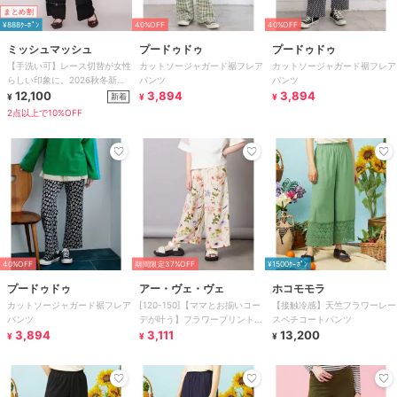
まとめ割
¥888ｸｰﾎﾟﾝ
40%OFF
40%OFF
ミッシュマッシュ
プードゥドゥ
プードゥドゥ
【手洗い可】レース切替が女性
カットソージャガード裾フレア
カットソージャガード裾フレア
らしい印象に。2026秋冬新作
パンツ
パンツ
レース切替タックパンツ
12,100
3,894
3,894
新着
¥
¥
¥
2点以上で10%OFF
40%OFF
期間限定37%OFF
¥1500ｸｰﾎﾟﾝ
プードゥドゥ
アー・ヴェ・ヴェ
ホコモモラ
カットソージャガード裾フレア
[120-150]【ママとお揃いコー
【接触冷感】天竺フラワーレー
パンツ
デが叶う】フラワープリントワ
スペチコートパンツ
3,894
イドパンツ
3,111
13,200
¥
¥
¥