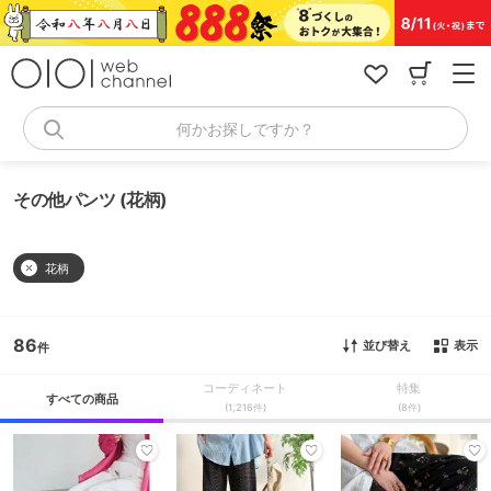
コ
ン
テ
ン
ツ
へ
何かお探しですか？
ス
キ
ッ
その他パンツ (花柄)
プ
花柄
86
並び替え
表示
コーディネート
特集
すべての商品
(1,216件)
(8件)