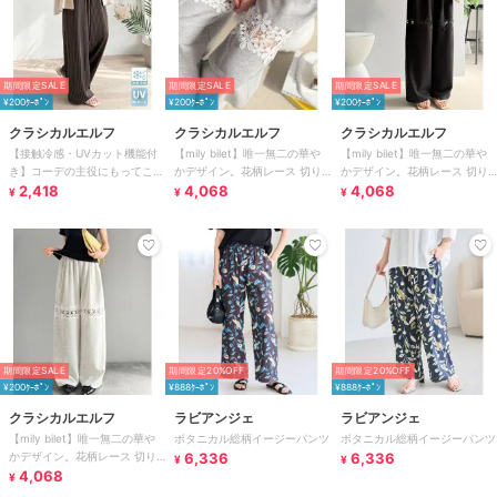
期間限定SALE
期間限定SALE
期間限定SALE
¥200ｸｰﾎﾟﾝ
¥200ｸｰﾎﾟﾝ
¥200ｸｰﾎﾟﾝ
クラシカルエルフ
クラシカルエルフ
クラシカルエルフ
【接触冷感・UVカット機能付
【mily bilet】唯一無二の華や
【mily bilet】唯一無二の華や
き】コーデの主役にもってこい
かデザイン。花柄レース 切り
かデザイン。花柄レース 切り
の一本！紐付き総柄スリムイー
2,418
替えスウェットパンツ
4,068
替えスウェットパンツ
4,068
¥
¥
¥
ジーパンツ
期間限定SALE
期間限定20%OFF
期間限定20%OFF
¥200ｸｰﾎﾟﾝ
¥888ｸｰﾎﾟﾝ
¥888ｸｰﾎﾟﾝ
クラシカルエルフ
ラビアンジェ
ラビアンジェ
【mily bilet】唯一無二の華や
ボタニカル総柄イージーパンツ
ボタニカル総柄イージーパンツ
かデザイン。花柄レース 切り
6,336
6,336
¥
¥
替えスウェットパンツ
4,068
¥