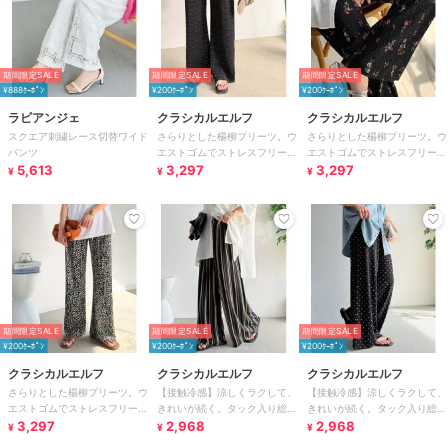
期間限定SALE
期間限定SALE
期間限定SALE
¥888ｸｰﾎﾟﾝ
¥200ｸｰﾎﾟﾝ
¥200ｸｰﾎﾟﾝ
ラビアンジェ
クラシカルエルフ
クラシカルエルフ
スクエア刺繍レース切替ワイド
さらりとした楊柳プリーツ。ウ
さらりとした楊柳プリーツ。ウ
パンツ
エストゴムでストレスフリーな
エストゴムでストレスフリーな
5,613
穿き心地。総柄楊柳プリーツパ
3,297
穿き心地。総柄楊柳プリーツパ
3,297
¥
¥
¥
ンツ
ンツ
期間限定SALE
期間限定SALE
期間限定SALE
¥200ｸｰﾎﾟﾝ
¥200ｸｰﾎﾟﾝ
¥200ｸｰﾎﾟﾝ
クラシカルエルフ
クラシカルエルフ
クラシカルエルフ
さらりとした楊柳プリーツ。ウ
【接触冷感】涼しくラクして、
【接触冷感】涼しくラクして、
エストゴムでストレスフリーな
きれいが続く。タック入り総柄
きれいが続く。タック入り総柄
穿き心地。総柄楊柳プリーツパ
3,297
ワイドイージーパンツ（ウエス
2,968
ワイドイージーパンツ（ウエス
2,968
¥
¥
¥
ンツ
トゴム）
トゴム）