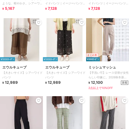
ような、軽やかさ。シアーワッ
イドパンツ｜イージーパンツ/
イドパンツ｜イージーパンツ/
シャー小花柄刺繍イージーパン
5,167
ウエスト総ゴム
7,128
ウエスト総ゴム
7,128
¥
¥
¥
ツ
まとめ割
¥1000ｸｰﾎﾟﾝ
¥1000ｸｰﾎﾟﾝ
¥888ｸｰﾎﾟﾝ
エウルキューブ
エウルキューブ
ミッシュマッシュ
【大きいサイズ】シア―ワイド
【大きいサイズ】シア―ワイド
【手洗い可】レース切替が女性
パンツ
パンツ
らしい印象に。2026秋冬新作
12,989
12,989
レース切替タックパンツ
12,100
新着
¥
¥
¥
2点以上で10%OFF