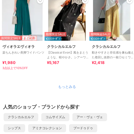
期間限定SALE
期間限定SALE
期間限定SALE
まとめ割
¥200ｸｰﾎﾟﾝ
¥200ｸｰﾎﾟﾝ
ヴィオラエヴィオラ
クラシカルエルフ
クラシカルエルフ
楽ちんきれい美脚ワイドパンツ
【Classical Evon】風をまとう
動きやすさと存在感を兼ね備え
ような、軽やかさ。シアーワッ
た着回し抜群の一枚◎セミワイ
¥1,980
シャー小花柄刺繍イージーパン
¥5,167
ド プリーツパンツ
¥2,418
ツ
3点以上で10%OFF
もっとみる
人気のショップ・ブランドから探す
クラシカルエルフ
コムサイズム
アー・ヴェ・ヴェ
シップス
アミナコレクション
プードゥドゥ