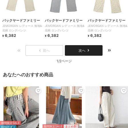
バックヤードファミリー
バックヤードファミリー
バックヤードファミリー
JEMORGAN レディース 無地&
JEMORGAN レディース 無地&
JEMORGAN レディース 無地&
花柄 ロングパンツ
花柄 ロングパンツ
花柄 ロングパンツ
6,382
6,382
6,382
¥
¥
¥
前へ
次へ
1/2ページ
あなたへのおすすめ商品
期間限定SALE
期間限定SALE
まとめ割
¥200ｸｰﾎﾟﾝ