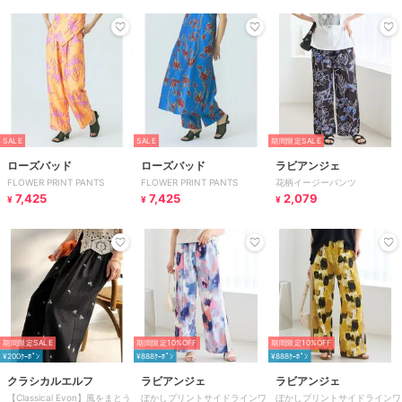
SALE
SALE
期間限定SALE
ローズバッド
ローズバッド
ラビアンジェ
FLOWER PRINT PANTS
FLOWER PRINT PANTS
花柄イージーパンツ
7,425
7,425
2,079
¥
¥
¥
期間限定SALE
期間限定10%OFF
期間限定10%OFF
¥200ｸｰﾎﾟﾝ
¥888ｸｰﾎﾟﾝ
¥888ｸｰﾎﾟﾝ
クラシカルエルフ
ラビアンジェ
ラビアンジェ
【Classical Evon】風をまとう
ぼかしプリントサイドラインワ
ぼかしプリントサイドラインワ