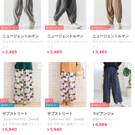
期間限定SALE
期間限定SALE
期間限定SALE
ニュージェントルマン
ニュージェントルマン
ニュージェントルマン
ワイドテーパード バルーンパ
ワイドテーパード バルーンパ
ワイドテーパード バルーンパ
ンツ
ンツ
ンツ
3,465
3,465
3,465
¥
¥
¥
SALE
SALE
¥888ｸｰﾎﾟﾝ
¥888ｸｰﾎﾟﾝ
期間限定SALE
サブストリート
サブストリート
ラビアンジェ
【sabstreet bis】【web限
【sabstreet bis】【web限
星柄ワイドパンツ
定】15号(3L) 総柄プリントイ
定】15号(3L) 総柄プリントイ
4,989
¥
ージーパンツ
5,940
ージーパンツ
5,940
¥
¥