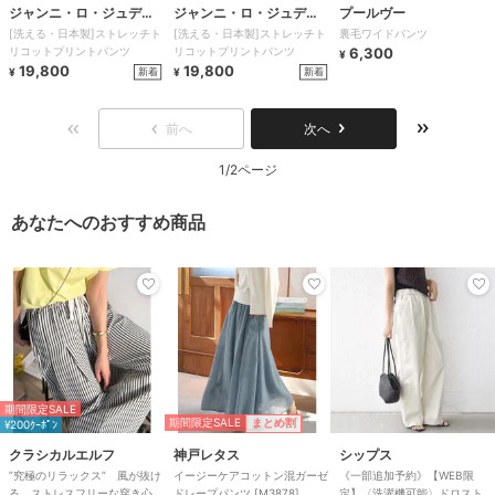
ジャンニ・ロ・ジュディ
ジャンニ・ロ・ジュディ
プールヴー
[洗える・日本製]ストレッチト
[洗える・日本製]ストレッチト
裏毛ワイドパンツ
チェ
チェ
リコットプリントパンツ
リコットプリントパンツ
6,300
¥
19,800
19,800
新着
新着
¥
¥
前へ
次へ
1/2ページ
あなたへのおすすめ商品
期間限定SALE
期間限定SALE
まとめ割
¥200ｸｰﾎﾟﾝ
クラシカルエルフ
神戸レタス
シップス
”究極のリラックス” 風が抜け
イージーケアコットン混ガーゼ
《一部追加予約》【WEB限
る、ストレスフリーな穿き心
ドレープパンツ [M3878]
定】〈洗濯機可能〉ドロスト