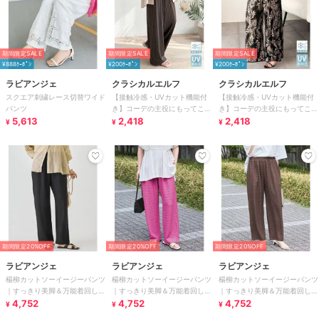
期間限定SALE
期間限定SALE
期間限定SALE
¥888ｸｰﾎﾟﾝ
¥200ｸｰﾎﾟﾝ
¥200ｸｰﾎﾟﾝ
ラビアンジェ
クラシカルエルフ
クラシカルエルフ
スクエア刺繍レース切替ワイド
【接触冷感・UVカット機能付
【接触冷感・UVカット機能付
パンツ
き】コーデの主役にもってこい
き】コーデの主役にもってこい
5,613
の一本！紐付き総柄スリムイー
2,418
の一本！紐付き総柄スリムイー
2,418
¥
¥
¥
ジーパンツ
ジーパンツ
期間限定20%OFF
期間限定20%OFF
期間限定20%OFF
ラビアンジェ
ラビアンジェ
ラビアンジェ
楊柳カットソーイージーパンツ
楊柳カットソーイージーパンツ
楊柳カットソーイージーパンツ
｜すっきり美脚＆万能着回し/
｜すっきり美脚＆万能着回し/
｜すっきり美脚＆万能着回し/
夏も快適/きれいめ/楽ちん/ウ
4,752
夏も快適/きれいめ/楽ちん/ウ
4,752
夏も快適/きれいめ/楽ちん/ウ
4,752
¥
¥
¥
エストゴム
エストゴム
エストゴム