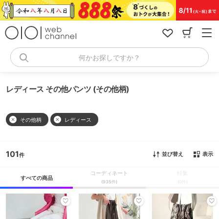
コ
ン
テ
ン
ツ
へ
何かお探しですか？
ス
キ
ッ
レディース その他パンツ (その他柄)
プ
その他柄
レディース
101
並び替え
表示
コーディネート
特集
すべての商品
(935件)
(0件)