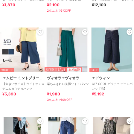
地。サッカー素材タックワイド
¥1,870
¥2,190
ベイカー パンツ
¥12,100
カーブパンツ
2点以上で5%OFF
期間限定SALE
まとめ割
30%OFF
SALE
エムビー ミントブリーズ
ヴィオラエヴィオラ
エドウィン
【大きいサイズ】ライトオンス
楽ちんきれい美脚ワイドパンツ
C17 COOL ガウチョ デニムパ
デニムガウチョパンツ
ンツ【涼】
¥5,390
¥1,980
¥5,192
3点以上で10%OFF