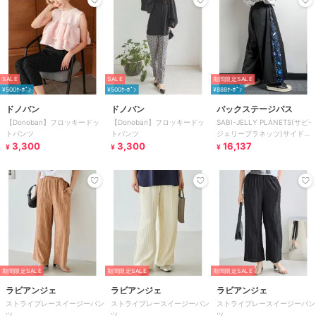
SALE
SALE
期間限定SALE
¥500ｸｰﾎﾟﾝ
¥500ｸｰﾎﾟﾝ
¥888ｸｰﾎﾟﾝ
ドノバン
ドノバン
バックステージパス
【Donoban】フロッキードッ
【Donoban】フロッキードッ
SABI-JELLY PLANETS(サビ-
トパンツ
トパンツ
ジェリープラネッツ)サイドフ
3,300
3,300
ァスナー ワイドパンツ
16,137
¥
¥
¥
期間限定SALE
期間限定SALE
期間限定SALE
ラビアンジェ
ラビアンジェ
ラビアンジェ
ストライプレースイージーパン
ストライプレースイージーパン
ストライプレースイージーパン
ツ
ツ
ツ