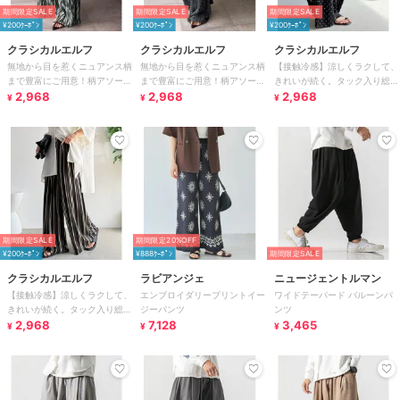
期間限定SALE
期間限定SALE
期間限定SALE
¥200ｸｰﾎﾟﾝ
¥200ｸｰﾎﾟﾝ
¥200ｸｰﾎﾟﾝ
クラシカルエルフ
クラシカルエルフ
クラシカルエルフ
無地から目を惹くニュアンス柄
無地から目を惹くニュアンス柄
【接触冷感】涼しくラクして、
まで豊富にご用意！柄アソート
まで豊富にご用意！柄アソート
きれいが続く。タック入り総柄
細プリーツパンツ
2,968
細プリーツパンツ
2,968
ワイドイージーパンツ（ウエス
2,968
¥
¥
¥
トゴム）
期間限定SALE
期間限定20%OFF
¥200ｸｰﾎﾟﾝ
¥888ｸｰﾎﾟﾝ
期間限定SALE
クラシカルエルフ
ラビアンジェ
ニュージェントルマン
【接触冷感】涼しくラクして、
エンブロイダリープリントイー
ワイドテーパード バルーンパ
きれいが続く。タック入り総柄
ジーパンツ
ンツ
ワイドイージーパンツ（ウエス
2,968
7,128
3,465
¥
¥
¥
トゴム）