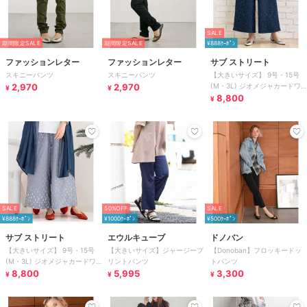
SALE
期間限定SALE
期間限定SALE
¥888ｸｰﾎﾟﾝ
ファッションレター
ファッションレター
サブ ストリート
スキニーパンツ
スキニーパンツ
【大きいサイズ】 9号・15号
2,970
2,970
(M・3L) ジオメジャカードワ
¥
¥
イドパンツ
8,800
¥
SALE
50%OFF
SALE
¥888ｸｰﾎﾟﾝ
¥1000ｸｰﾎﾟﾝ
¥500ｸｰﾎﾟﾝ
サブ ストリート
エウルキューブ
ドノバン
【大きいサイズ】 9号・15号
【大きいサイズ】ジャージープ
【Donoban】フロッキードッ
(M・3L) ジオメジャカードワ
リントパンツ
トパンツ
イドパンツ
8,800
5,995
3,300
¥
¥
¥