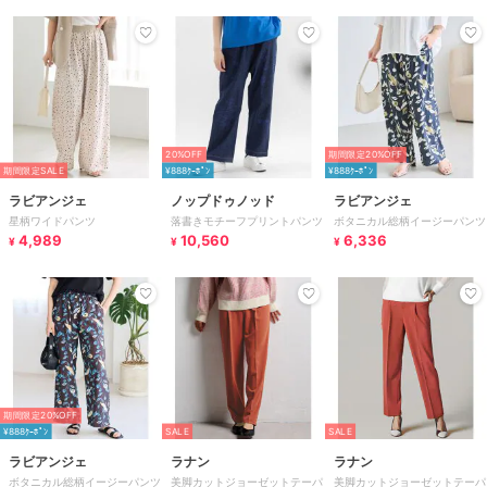
20%OFF
期間限定20%OFF
期間限定SALE
¥888ｸｰﾎﾟﾝ
¥888ｸｰﾎﾟﾝ
ラビアンジェ
ノップドゥノッド
ラビアンジェ
星柄ワイドパンツ
落書きモチーフプリントパンツ
ボタニカル総柄イージーパンツ
4,989
10,560
6,336
¥
¥
¥
期間限定20%OFF
¥888ｸｰﾎﾟﾝ
SALE
SALE
ラビアンジェ
ラナン
ラナン
ボタニカル総柄イージーパンツ
美脚カットジョーゼットテーパ
美脚カットジョーゼットテーパ