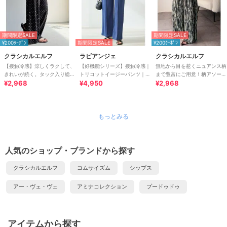
期間限定SALE
期間限定SALE
¥200ｸｰﾎﾟﾝ
期間限定SALE
¥200ｸｰﾎﾟﾝ
クラシカルエルフ
ラビアンジェ
クラシカルエルフ
【接触冷感】涼しくラクして、
【好機能シリーズ】接触冷感｜
無地から目を惹くニュアンス柄
きれいが続く。タック入り総柄
トリコットイージーパンツ｜楽
まで豊富にご用意！柄アソート
ワイドイージーパンツ（ウエス
¥2,968
なのに美脚/ストレッチ/セット
¥4,950
細プリーツパンツ
¥2,968
トゴム）
アップ対応
もっとみる
人気のショップ・ブランドから探す
クラシカルエルフ
コムサイズム
シップス
アー・ヴェ・ヴェ
アミナコレクション
プードゥドゥ
アイテムから探す