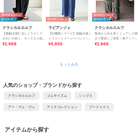
期間限定SALE
期間限定SALE
¥200ｸｰﾎﾟﾝ
期間限定SALE
¥200ｸｰﾎﾟﾝ
クラシカルエルフ
ラビアンジェ
クラシカルエルフ
【接触冷感】涼しくラクして、
【好機能シリーズ】接触冷感｜
無地から目を惹くニュアンス柄
きれいが続く。タック入り総柄
トリコットイージーパンツ｜楽
まで豊富にご用意！柄アソート
ワイドイージーパンツ（ウエス
¥2,968
なのに美脚/ストレッチ/セット
¥4,950
細プリーツパンツ
¥2,968
トゴム）
アップ対応
もっとみる
人気のショップ・ブランドから探す
クラシカルエルフ
コムサイズム
シップス
アー・ヴェ・ヴェ
アミナコレクション
プードゥドゥ
アイテムから探す