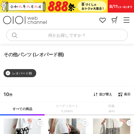
コ
ン
テ
ン
ツ
へ
何かお探しですか？
ス
キ
ッ
その他パンツ (レオパード柄)
プ
レオパード柄
10
並び替え
表示
コーディネート
特集
すべての商品
(1,209件)
(8件)