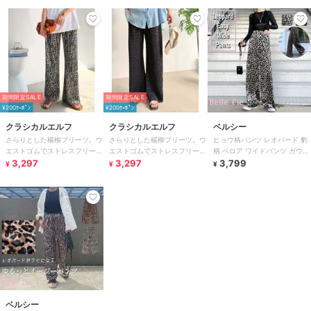
期間限定SALE
期間限定SALE
¥200ｸｰﾎﾟﾝ
¥200ｸｰﾎﾟﾝ
クラシカルエルフ
クラシカルエルフ
ベルシー
さらりとした楊柳プリーツ。ウ
さらりとした楊柳プリーツ。ウ
ヒョウ柄パンツ レオパード 豹
エストゴムでストレスフリーな
エストゴムでストレスフリーな
柄 ベロア ワイドパンツ ガウチ
穿き心地。総柄楊柳プリーツパ
3,297
穿き心地。総柄楊柳プリーツパ
3,297
ョ 韓国 きれいめ 黒 レディー
3,799
¥
¥
¥
ンツ
ンツ
ス
ベルシー