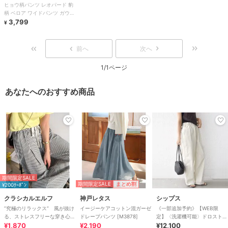
ヒョウ柄パンツ レオパード 豹
柄 ベロア ワイドパンツ ガウチ
ョ 韓国 きれいめ 黒 レディー
3,799
¥
ス
前へ
次へ
1/1ページ
あなたへのおすすめ商品
期間限定SALE
期間限定SALE
まとめ割
¥200ｸｰﾎﾟﾝ
クラシカルエルフ
神戸レタス
シップス
”究極のリラックス” 風が抜け
イージーケアコットン混ガーゼ
《一部追加予約》【WEB限
る、ストレスフリーな穿き心
ドレープパンツ [M3878]
定】〈洗濯機可能〉ドロスト
地。サッカー素材タックワイド
¥1,870
¥2,190
ベイカー パンツ
¥12,100