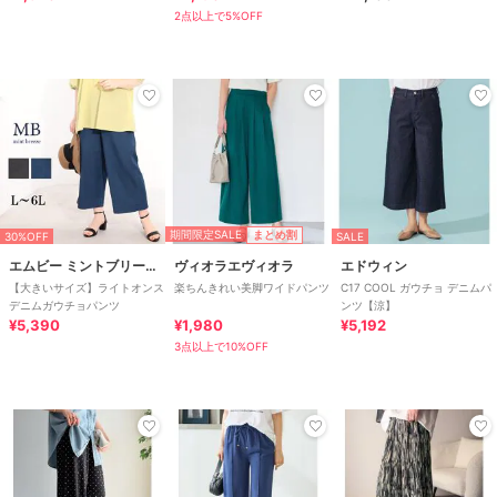
カーブパンツ
2点以上で5%OFF
期間限定SALE
まとめ割
30%OFF
SALE
エムビー ミントブリーズ
ヴィオラエヴィオラ
エドウィン
【大きいサイズ】ライトオンス
楽ちんきれい美脚ワイドパンツ
C17 COOL ガウチョ デニムパ
デニムガウチョパンツ
ンツ【涼】
¥5,390
¥1,980
¥5,192
3点以上で10%OFF