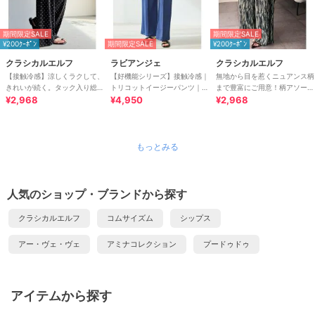
期間限定SALE
期間限定SALE
¥200ｸｰﾎﾟﾝ
期間限定SALE
¥200ｸｰﾎﾟﾝ
クラシカルエルフ
ラビアンジェ
クラシカルエルフ
【接触冷感】涼しくラクして、
【好機能シリーズ】接触冷感｜
無地から目を惹くニュアンス柄
きれいが続く。タック入り総柄
トリコットイージーパンツ｜楽
まで豊富にご用意！柄アソート
ワイドイージーパンツ（ウエス
¥2,968
なのに美脚/ストレッチ/セット
¥4,950
細プリーツパンツ
¥2,968
トゴム）
アップ対応
もっとみる
人気のショップ・ブランドから探す
クラシカルエルフ
コムサイズム
シップス
アー・ヴェ・ヴェ
アミナコレクション
プードゥドゥ
アイテムから探す