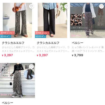
期間限定SALE
期間限定SALE
¥200ｸｰﾎﾟﾝ
¥200ｸｰﾎﾟﾝ
クラシカルエルフ
クラシカルエルフ
ベルシー
さらりとした楊柳プリーツ。ウ
さらりとした楊柳プリーツ。ウ
ヒョウ柄パンツ レオパード 豹
エストゴムでストレスフリーな
エストゴムでストレスフリーな
柄 ベロア ワイドパンツ ガウチ
穿き心地。総柄楊柳プリーツパ
3,297
穿き心地。総柄楊柳プリーツパ
3,297
ョ 韓国 きれいめ 黒 レディー
3,799
¥
¥
¥
ンツ
ンツ
ス
ベルシー