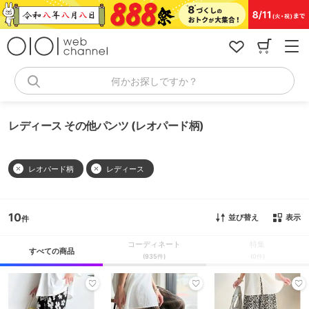
コ
ン
テ
ン
ツ
へ
何かお探しですか？
ス
キ
ッ
レディース その他パンツ (レオパード柄)
プ
レオパード柄
レディース
10
並び替え
表示
コーディネート
特集
すべての商品
(935件)
(0件)