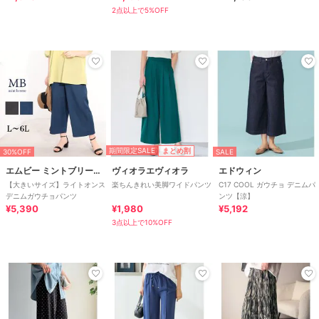
カーブパンツ
2点以上で5%OFF
期間限定SALE
まとめ割
30%OFF
SALE
エムビー ミントブリーズ
ヴィオラエヴィオラ
エドウィン
【大きいサイズ】ライトオンス
楽ちんきれい美脚ワイドパンツ
C17 COOL ガウチョ デニムパ
デニムガウチョパンツ
ンツ【涼】
¥5,390
¥1,980
¥5,192
3点以上で10%OFF