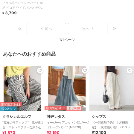
ヒョウ柄パンツ レオパード 豹
柄 ベロア ワイドパンツ ガウチ
ョ 韓国 きれいめ 黒 レディー
3,799
¥
ス
前へ
次へ
1/1ページ
あなたへのおすすめ商品
期間限定SALE
期間限定SALE
まとめ割
¥200ｸｰﾎﾟﾝ
クラシカルエルフ
神戸レタス
シップス
”究極のリラックス” 風が抜け
イージーケアコットン混ガーゼ
《一部追加予約》【WEB限
る、ストレスフリーな穿き心
ドレープパンツ [M3878]
定】〈洗濯機可能〉ドロスト
地。サッカー素材タックワイド
¥1,870
¥2,190
ベイカー パンツ
¥12,100