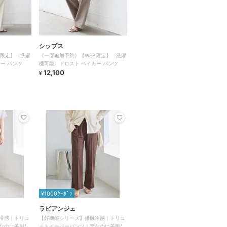
シップス
B限定】〈洗濯
《一部追加予約》【WEB限定】〈洗濯
ー パンツ
機可能〉ドロスト ベイカー パンツ
12,100
¥
¥1000ｸｰﾎﾟﾝ
ラビアンジェ
冷感｜トリコ
【好機能シリーズ】接触冷感｜トリコ
なのに美脚/ス
ットイージーパンツ｜楽なのに美脚/ス