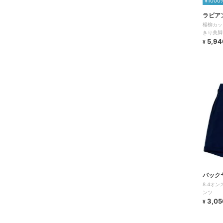
¥1000
ラビア
楊柳カッ
きり美脚
いめ/楽
5,94
¥
バック
8.4オ
ンツ
3,05
¥