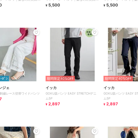
/セットアップ対応
0
トレッチ/セットアップ対応
5,500
トレッチ/セットアップ
5,500
¥
¥
ｸｰﾎﾟﾝ
期間限定40%OFF
期間限定40%OFF
ンジェ
イッカ
イッカ
刺繍レース切替ワイドパンツ
GOKU楽パンツ EASY STRETCHデニ
GOKU楽パンツ EASY S
7
ム5P
ム5P
2,897
2,897
¥
¥