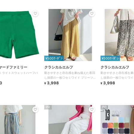
¥500ｸｰﾎﾟﾝ
¥500ｸｰﾎﾟﾝ
ヤードファミリー
クラシカルエルフ
クラシカルエルフ
ンス ライトスウェットハーフパ
動きやすさと存在感を兼ね備えた着回
動きやすさと存在感を兼
し抜群の一枚◎セミワイド プリーツパ
し抜群の一枚◎セミワイ
0
ンツ
3,998
ンツ
3,998
¥
¥
PR
PR