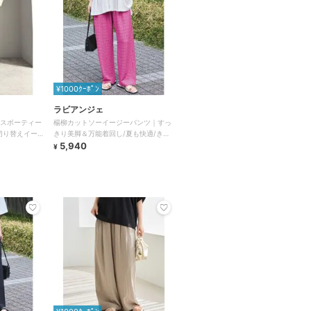
¥1000ｸｰﾎﾟﾝ
ラビアンジェ
ンドのスポーティー
楊柳カットソーイージーパンツ｜すっ
 切り替えイー
きり美脚＆万能着回し/夏も快適/きれ
いめ/楽ちん/ウエストゴム
5,940
¥