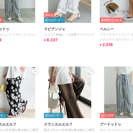
SALE
F
¥1000ｸｰﾎﾟﾝ
期間限定SALE
ゥドゥ
ラビアンジェ
ベルシー
ルストライプタックパンツ
スクエア刺繍レース切替ワイドパンツ
プリーツワイドパンツ 
4
6,237
レディース セルフカット 
¥
トム カラフル
2,519
¥
ｰﾎﾟﾝ
¥500ｸｰﾎﾟﾝ
40%OFF
カルエルフ
クラシカルエルフ
プードゥドゥ
さと存在感を兼ね備えた着回
動きやすさと存在感を兼ね備えた着回
オリジナルストライプタ