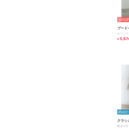
40%OF
プード
オリジナ
5,87
¥
¥500ｸ
クラシ
動きやす