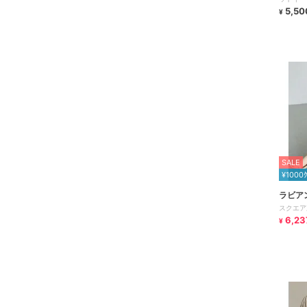
トレッチ
5,50
¥
SALE
¥1000
ラビア
スクエア
6,23
¥