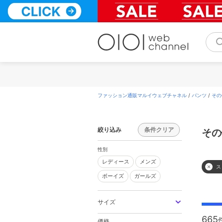
コ
ン
テ
ン
ツ
へ
ス
キ
ッ
プ
ファッション通販マルイウェブチャネル
/
パンツ
/
その
絞り込み
条件クリア
その
性別
レディース
メンズ
レディース
メンズ
ス
ボーイズ
ガールズ
ボーイズ
ガールズ
サイズ
665
価格