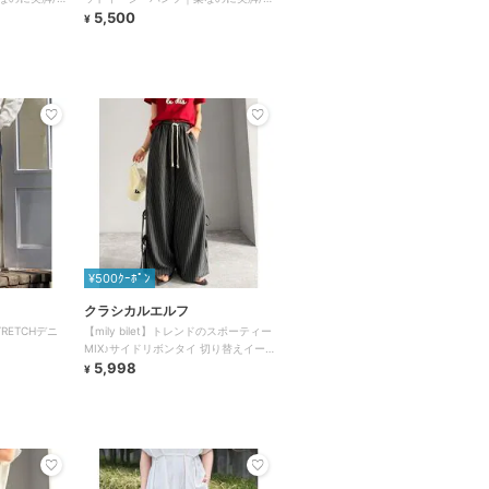
対応
トレッチ/セットアップ対応
5,500
¥
¥500ｸｰﾎﾟﾝ
クラシカルエルフ
TRETCHデニ
【mily bilet】トレンドのスポーティー
MIX♪サイドリボンタイ 切り替えイー
ジーパンツ
5,998
¥