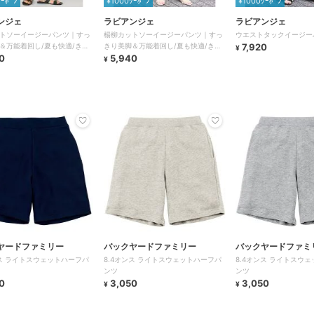
ｸｰﾎﾟﾝ
¥1000ｸｰﾎﾟﾝ
¥1000ｸｰﾎﾟﾝ
ンジェ
ラビアンジェ
ラビアンジェ
トソーイージーパンツ｜すっ
楊柳カットソーイージーパンツ｜すっ
ウエストタックイージー
＆万能着回し/夏も快適/きれ
きり美脚＆万能着回し/夏も快適/きれ
7,920
¥
ちん/ウエストゴム
0
いめ/楽ちん/ウエストゴム
5,940
¥
ヤードファミリー
バックヤードファミリー
バックヤードファミ
ンス ライトスウェットハーフパ
8.4オンス ライトスウェットハーフパ
8.4オンス ライトスウ
ンツ
ンツ
0
3,050
3,050
¥
¥