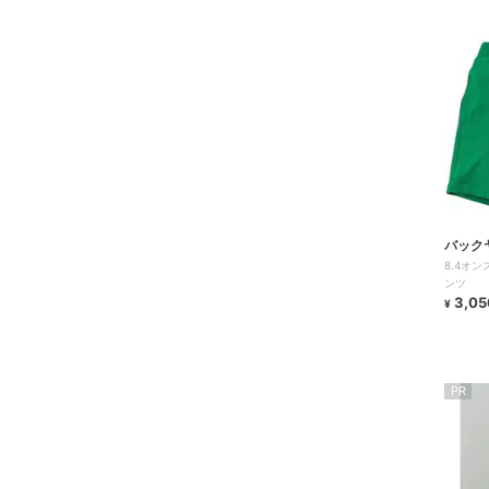
バック
8.4オ
ンツ
3,05
¥
PR