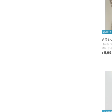
¥500ｸ
クラシ
【mily
MIX♪
ジーパン
5,99
¥