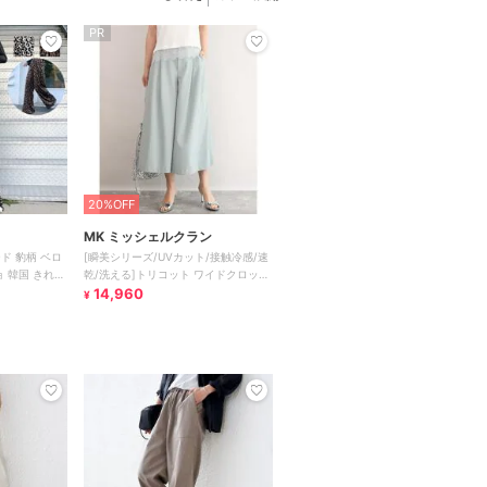
PR
20%OFF
MK ミッシェルクラン
ド 豹柄 ベロ
[瞬美シリーズ/UVカット/接触冷感/速
 韓国 きれい
乾/洗える]トリコット ワイドクロップ
ドパンツ
14,960
¥