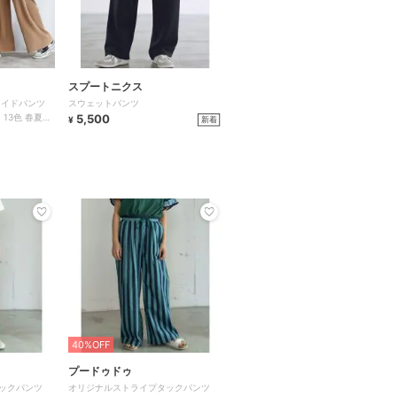
スプートニクス
ワイドパンツ
スウェットパンツ
13色 春夏ボ
5,500
新着
¥
40%OFF
プードゥドゥ
ックパンツ
オリジナルストライプタックパンツ