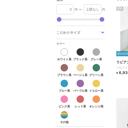
PR
円
〜
円
こだわりサイズ
カラー
ホワイト系
ブラック系
グレー系
¥1000
ホワイト系
ブラック系
グレー系
ラビア
ブラウン系
ベージュ系
グリーン系
バルファ
6,93
¥
ブラウン系
ベージュ系
グリーン系
ブルー系
パープル系
イエロー系
ブルー系
パープル系
イエロー系
ピンク系
レッド系
オレンジ系
ピンク系
レッド系
オレンジ系
その他
その他