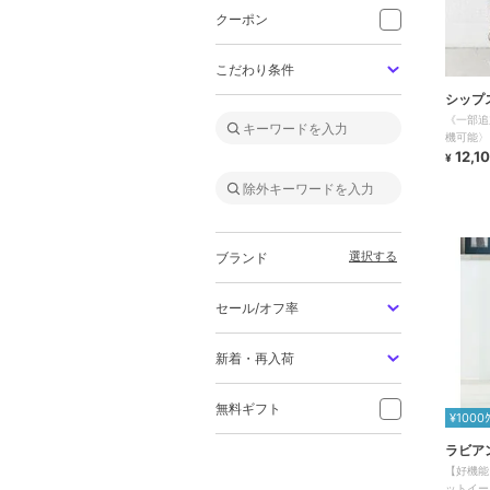
クーポン
こだわり条件
シップ
《一部追
機可能〉
12,1
¥
選択する
ブランド
セール/オフ率
新着・再入荷
無料ギフト
¥1000
ラビア
【好機能
ットイー