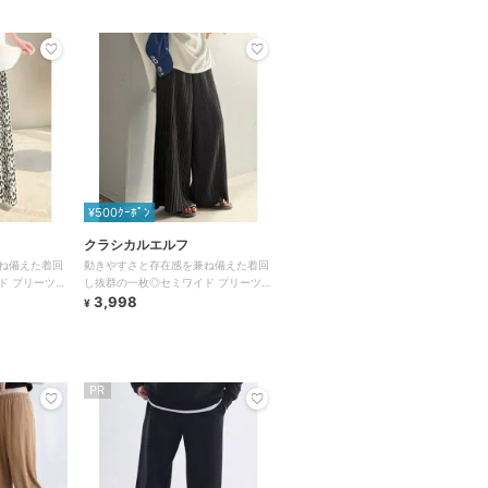
¥500ｸｰﾎﾟﾝ
クラシカルエルフ
ね備えた着回
動きやすさと存在感を兼ね備えた着回
ド プリーツパ
し抜群の一枚◎セミワイド プリーツパ
ンツ
3,998
¥
PR