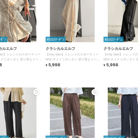
ｰﾎﾟﾝ
¥500ｸｰﾎﾟﾝ
¥500ｸｰﾎﾟﾝ
カルエルフ
クラシカルエルフ
クラシカルエルフ
 bilet】トレンドのスポーティー
【mily bilet】トレンドのスポーティー
【mily bilet】トレ
サイドリボンタイ 切り替えイー
MIX♪サイドリボンタイ 切り替えイー
MIX♪サイドリボンタイ
ツ
8
ジーパンツ
5,998
ジーパンツ
5,998
¥
¥