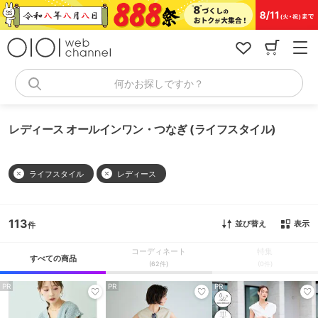
コ
ン
テ
ン
ツ
へ
何かお探しですか？
ス
キ
ッ
レディース オールインワン・つなぎ (ライフスタイル)
プ
ライフスタイル
レディース
113
並び替え
表示
コーディネート
特集
すべての商品
(62件)
(0件)
PR
PR
PR