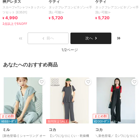
神戸レタス
ケティ
ケティ
スカーフ×Tシャツ×タックパン
タックフレアコンビネゾン≪手
タックフレアコンビネゾン≪手
ツセット [E3531]
洗い可能≫
洗い可能≫
4,990
5,720
5,720
¥
¥
¥
2点以上で5%OFF
前へ
次へ
1/2ページ
あなたへのおすすめ商品
まとめ割
まとめ割
¥888ｸｰﾎﾟﾝ
期間限定SALE
¥200ｸｰﾎﾟﾝ
ミル
コカ
コカ
[新色登場♪] シャーリング オー
【シワになりにくい・乾燥機
＼新色登場／【シワになりにく