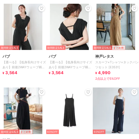
期間限定SALE
期間限定SALE
期間限定SALE
まとめ割
バブ
バブ
神戸レタス
【選べる】【低身長向けサイズ
【選べる】【低身長向けサイズ
スカーフ×Tシャツ×タックパン
あり】前後2WAYウェーブ柄シ
あり】前後2WAYウェーブ柄シ
ツセット [E3531]
ュシュ付ワンピース・オールイ
3,564
ュシュ付ワンピース・オールイ
3,564
4,990
¥
¥
¥
ンワン
ンワン
2点以上で5%OFF
期間限定SALE
まとめ割
60%OFF
60%OFF