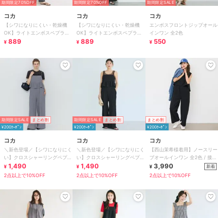
期間限定70%OFF
期間限定70%OFF
期間限定SALE
コカ
コカ
コカ
【シワになりにくい・乾燥機
【シワになりにくい・乾燥機
エンボスフロントジップオール
OK】ライトエンボスペプラム
OK】ライトエンボスペプラム
インワン 全2色
オールインワン 全2色
889
オールインワン 全2色
889
550
¥
¥
¥
期間限定SALE
まとめ割
期間限定SALE
まとめ割
まとめ割
¥200ｸｰﾎﾟﾝ
¥200ｸｰﾎﾟﾝ
¥200ｸｰﾎﾟﾝ
コカ
コカ
コカ
＼新色登場／【シワになりにく
＼新色登場／【シワになりにく
【西山茉希様着用】ノースリー
い】クロスシャーリングペプラ
い】クロスシャーリングペプラ
ブオールインワン 全2色 / 接触
ムオールインワン 全2色
1,490
ムオールインワン 全2色
1,490
冷感・シワになりにくい
3,990
新着
¥
¥
¥
2点以上で10%OFF
2点以上で10%OFF
2点以上で10%OFF