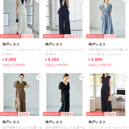
期間限定15%OFF
まとめ割
期間限定15%OFF
まとめ割
期間限定SALE
まとめ割
神戸レタス
神戸レタス
神戸レタス
ペプラムフリルオールインワン
ペプラムフリルオールインワン
[田中亜希子さんコラボ]選べる
[E3601]
[E3601]
サイズ深Vネックオールインワ
4,290
4,290
ン [E3548]
3,990
¥
¥
¥
2点以上で5%OFF
2点以上で5%OFF
2点以上で5%OFF
期間限定SALE
まとめ割
期間限定SALE
まとめ割
期間限定SALE
まとめ割
神戸レタス
神戸レタス
神戸レタス
[田中亜希子さんコラボ]選べる
[田中亜希子さんコラボ]選べる
ウエストタックオールインワン