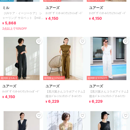
ミル
ユアーズ
ユアーズ
［UVケア・イージーケア］ シ
ﾀｯｸﾃﾞｻﾞｲﾝｵｰﾙｲﾝﾜﾝ/ﾗｯｼｭｶﾞｰﾄﾞ
ﾀｯｸﾃﾞｻﾞｲﾝｵｰﾙｲﾝﾜﾝ/ﾗｯｼｭｶﾞｰﾄﾞ
ャーリング サロペット 【mil/
4,150
4,150
¥
¥
ミル】
5,868
¥
2点以上で10%OFF
期間限定SALE
期間限定30%OFF
期間限定30%OFF
ユアーズ
ユアーズ
ユアーズ
ﾀｯｸﾃﾞｻﾞｲﾝｵｰﾙｲﾝﾜﾝ/ﾗｯｼｭｶﾞｰﾄﾞ
【黒川翼さんコラボアイテム】
【黒川翼さんコラボアイテム】
4,150
撥水ﾊﾞﾙｰﾝﾌﾚﾝﾁｽﾘｰﾌﾞｵｰﾙｲﾝﾜﾝ
撥水ﾊﾞﾙｰﾝﾌﾚﾝﾁｽﾘｰﾌﾞｵｰﾙｲﾝﾜﾝ
¥
6,229
6,229
¥
¥