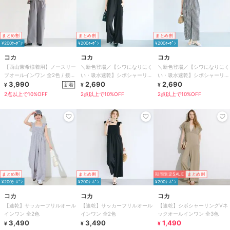
まとめ割
まとめ割
まとめ割
¥200ｸｰﾎﾟﾝ
¥200ｸｰﾎﾟﾝ
¥200ｸｰﾎﾟﾝ
コカ
コカ
コカ
【西山茉希様着用】ノースリー
＼新色登場／【シワになりにく
＼新色登場／【シワになりにく
ブオールインワン 全2色 / 接触
い・吸水速乾】シボシャーリン
い・吸水速乾】シボシャーリン
冷感・シワになりにくい
3,990
グフリルオールインワン 全2色
2,690
グフリルオールインワン 全2色
2,690
新着
¥
¥
¥
2点以上で10%OFF
2点以上で10%OFF
2点以上で10%OFF
まとめ割
まとめ割
期間限定SALE
まとめ割
¥200ｸｰﾎﾟﾝ
¥200ｸｰﾎﾟﾝ
¥200ｸｰﾎﾟﾝ
コカ
コカ
コカ
【速乾】サッカーフリルオール
【速乾】サッカーフリルオール
【速乾】シボシャーリングVネ
インワン 全2色
インワン 全2色
ックオールインワン 全3色
3,490
3,490
1,490
¥
¥
¥