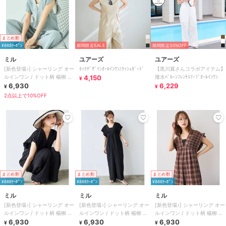
まとめ割
¥888ｸｰﾎﾟﾝ
期間限定SALE
期間限定30%OFF
ミル
ユアーズ
ユアーズ
[新色登場♪] シャーリング オー
ﾀｯｸﾃﾞｻﾞｲﾝｵｰﾙｲﾝﾜﾝ/ﾗｯｼｭｶﾞｰﾄﾞ
【黒川翼さんコラボアイテム】
ルインワン / ドット柄 楊柳 ギ
4,150
撥水ﾊﾞﾙｰﾝﾌﾚﾝﾁｽﾘｰﾌﾞｵｰﾙｲﾝﾜﾝ
¥
ンガム 【mil(ミル)】
6,930
6,229
¥
¥
2点以上で10%OFF
まとめ割
まとめ割
まとめ割
¥888ｸｰﾎﾟﾝ
¥888ｸｰﾎﾟﾝ
¥888ｸｰﾎﾟﾝ
ミル
ミル
ミル
[新色登場♪] シャーリング オー
[新色登場♪] シャーリング オー
[新色登場♪] シャーリング オー
ルインワン / ドット柄 楊柳 ギ
ルインワン / ドット柄 楊柳 ギ
ルインワン / ドット柄 楊柳 ギ
ンガム 【mil(ミル)】
6,930
ンガム 【mil(ミル)】
6,930
ンガム 【mil(ミル)】
6,930
¥
¥
¥