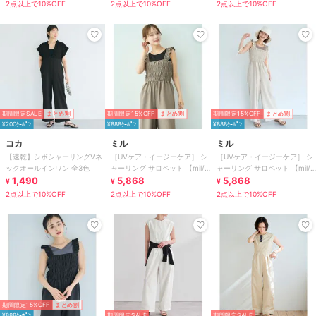
2点以上で10%OFF
2点以上で10%OFF
2点以上で10%OFF
期間限定SALE
まとめ割
期間限定15%OFF
まとめ割
期間限定15%OFF
まとめ割
¥200ｸｰﾎﾟﾝ
¥888ｸｰﾎﾟﾝ
¥888ｸｰﾎﾟﾝ
コカ
ミル
ミル
【速乾】シボシャーリングVネ
［UVケア・イージーケア］ シ
［UVケア・イージーケア］ シ
ックオールインワン 全3色
ャーリング サロペット 【mil/
ャーリング サロペット 【mil/
1,490
ミル】
5,868
ミル】
5,868
¥
¥
¥
2点以上で10%OFF
2点以上で10%OFF
2点以上で10%OFF
期間限定15%OFF
まとめ割
¥888ｸｰﾎﾟﾝ
期間限定SALE
期間限定SALE