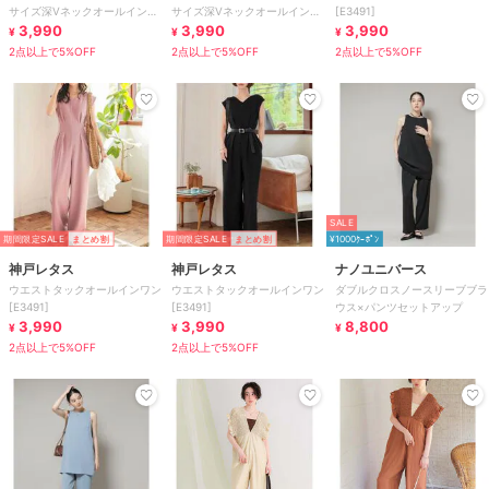
サイズ深Vネックオールインワ
サイズ深Vネックオールインワ
[E3491]
ン [E3548]
3,990
ン [E3548]
3,990
3,990
¥
¥
¥
2点以上で5%OFF
2点以上で5%OFF
2点以上で5%OFF
SALE
期間限定SALE
まとめ割
期間限定SALE
まとめ割
¥1000ｸｰﾎﾟﾝ
神戸レタス
神戸レタス
ナノユニバース
ウエストタックオールインワン
ウエストタックオールインワン
ダブルクロスノースリーブブラ
[E3491]
[E3491]
ウス×パンツセットアップ
3,990
3,990
8,800
¥
¥
¥
2点以上で5%OFF
2点以上で5%OFF