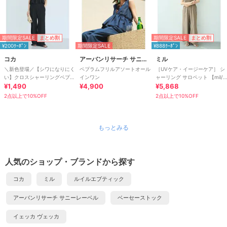
期間限定SALE
期間限定SALE
まとめ割
まとめ割
¥200ｸｰﾎﾟﾝ
期間限定SALE
¥888ｸｰﾎﾟﾝ
コカ
アーバンリサーチ サニーレーベル
ミル
＼新色登場／【シワになりにく
ペプラムフリルアソートオール
［UVケア・イージーケア］ シ
い】クロスシャーリングペプラ
インワン
ャーリング サロペット 【mil/
ムオールインワン 全2色
¥1,490
¥4,900
ミル】
¥5,868
2点以上で10%OFF
2点以上で10%OFF
もっとみる
人気のショップ・ブランドから探す
コカ
ミル
ルイルエブティック
アーバンリサーチ サニーレーベル
ベーセーストック
イェッカ ヴェッカ