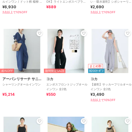
ルインワン / ドット柄 楊柳 ギ
OK】ライトエンボスペプラム
い・吸水速乾】シボシャーリン
ンガム 【mil(ミル)】
¥6,930
オールインワン 全2色
¥889
グフリルオールインワン 全2色
¥2,690
2点以上で10%OFF
2点以上で10%OFF
まとめ割
40%OFF
期間限定SALE
¥200ｸｰﾎﾟﾝ
アーバンリサーチ サニーレーベル
コカ
コカ
シャーリングオールインワン
エンボスフロントジップオール
【速乾】サッカーフリルオール
インワン 全2色
インワン 全2色
¥5,214
¥550
¥3,490
2点以上で10%OFF