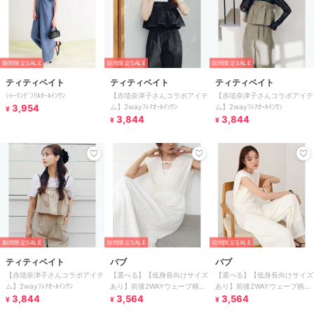
期間限定SALE
期間限定SALE
期間限定SALE
ティティベイト
ティティベイト
ティティベイト
ｼｬｰﾘﾝｸﾞﾌﾘﾙｵｰﾙｲﾝﾜﾝ
【赤埴奈津子さんコラボアイテ
【赤埴奈津子さんコラボアイテ
3,954
ム】2wayﾌﾚｱｵｰﾙｲﾝﾜﾝ
ム】2wayﾌﾚｱｵｰﾙｲﾝﾜﾝ
¥
3,844
3,844
¥
¥
期間限定SALE
期間限定SALE
期間限定SALE
ティティベイト
バブ
バブ
【赤埴奈津子さんコラボアイテ
【選べる】【低身長向けサイズ
【選べる】【低身長向けサイズ
ム】2wayﾌﾚｱｵｰﾙｲﾝﾜﾝ
あり】前後2WAYウェーブ柄シ
あり】前後2WAYウェーブ柄シ
3,844
ュシュ付ワンピース・オールイ
3,564
ュシュ付ワンピース・オールイ
3,564
¥
¥
¥
ンワン
ンワン