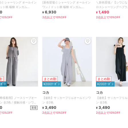
場♪] シャーリング オールイン
[新色登場♪] シャーリング オールイン
＼新色登場／【シワにな
ドット柄 楊柳 ギンガム
ワン / ドット柄 楊柳 ギンガム
ロスシャーリングペプラ
ル)】
0
【mil(ミル)】
6,930
ワン 全2色
1,490
¥
¥
10%OFF
2点以上で10%OFF
2点以上で10%OFF
割
まとめ割
まとめ割
ｰﾎﾟﾝ
¥200ｸｰﾎﾟﾝ
¥200ｸｰﾎﾟﾝ
コカ
コカ
希様着用】ノースリーブオー
【速乾】サッカーフリルオールインワ
【速乾】サッカーフリル
ン 全2色 / 接触冷感・シワに
ン 全2色
ン 全2色
い
0
3,490
3,490
新着
¥
¥
10%OFF
2点以上で10%OFF
2点以上で10%OFF