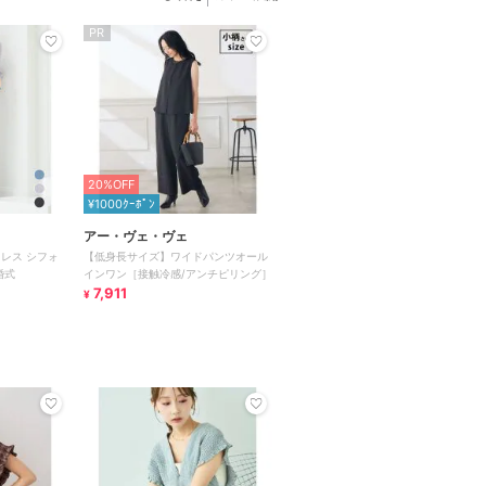
PR
20%OFF
¥1000ｸｰﾎﾟﾝ
アー・ヴェ・ヴェ
レス シフォ
【低身長サイズ】ワイドパンツオール
婚式
インワン［接触冷感/アンチピリング］
7,911
¥