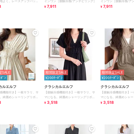
地よく。レースアップバック
インワン［接触冷感/アンチピリング］
インワン［接触冷感/ア
ールインワン
8
7,911
7,911
¥
¥
SALE
期間限定SALE
期間限定SALE
ｰﾎﾟﾝ
¥200ｸｰﾎﾟﾝ
¥200ｸｰﾎﾟﾝ
カルエルフ
クラシカルエルフ
クラシカルエルフ
感機能付き】一枚サラリ、サ
【接触冷感機能付き】一枚サラリ、サ
【接触冷感機能付き】一
。綺麗めシャーリングリボン
マになる。綺麗めシャーリングリボン
マになる。綺麗めシャー
ンワン
8
オールインワン
3,518
オールインワン
3,518
¥
¥