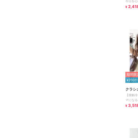
今日を心
リボンオ
2,41
¥
期間限定
¥200ｸ
クラシ
【接触冷
マになる
オールイ
3,51
¥