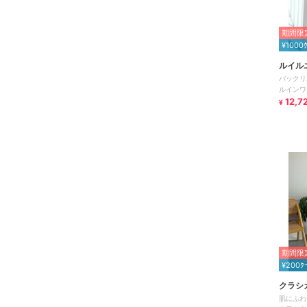
期間限定
¥1000
ルイル
バックリ
ルインワ
12,7
¥
期間限定
¥200ｸ
クラシ
肌にふわ