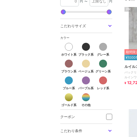
円
〜
円
PR
こだわりサイズ
カラー
ホワイト系
ブラック系
グレー系
期間限定
ホワイト系
ブラック系
グレー系
¥1000
ブラウン系
ベージュ系
グリーン系
ルイル
ブラウン系
ベージュ系
グリーン系
バックリ
ブルー系
パープル系
レッド系
ルインワ
12,7
¥
ブルー系
パープル系
レッド系
ゴールド系
その他
ゴールド系
その他
クーポン
こだわり条件