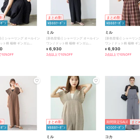
割
まとめ割
まとめ割
ｰﾎﾟﾝ
¥888ｸｰﾎﾟﾝ
¥888ｸｰﾎﾟﾝ
ミル
ミル
場♪] シャーリング オールイン
[新色登場♪] シャーリング オールイン
[新色登場♪] シャーリン
ドット柄 楊柳 ギンガム
ワン / ドット柄 楊柳 ギンガム
ワン / ドット柄 楊柳 ギ
ル)】
0
【mil(ミル)】
6,930
【mil(ミル)】
6,930
¥
¥
10%OFF
2点以上で10%OFF
2点以上で10%OFF
割
まとめ割
期間限定SALE
まと
ｰﾎﾟﾝ
¥888ｸｰﾎﾟﾝ
¥200ｸｰﾎﾟﾝ
ミル
コカ