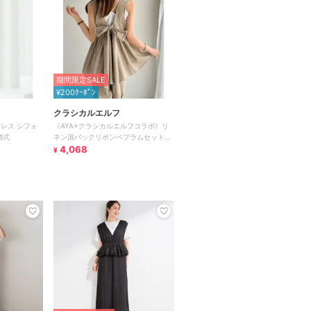
期間限定SALE
¥200ｸｰﾎﾟﾝ
クラシカルエルフ
レス シフォ
《AYA×クラシカルエルフコラボ》リ
婚式
ネン混バックリボンペプラムセットア
ップ
4,068
¥