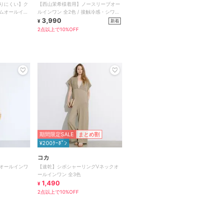
りにくい】ク
【西山茉希様着用】ノースリーブオー
ムオールイン
ルインワン 全2色 / 接触冷感・シワに
なりにくい
3,990
新着
¥
2点以上で10%OFF
期間限定SALE
まとめ割
¥200ｸｰﾎﾟﾝ
コカ
オールインワ
【速乾】シボシャーリングVネックオ
ールインワン 全3色
1,490
¥
2点以上で10%OFF