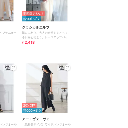
期間限定SALE
¥200ｸｰﾎﾟﾝ
クラシカルエルフ
ペプラムオー
肌にふわり。大人の余裕をまとって、
今日を心地よく。レースアップバック
リボンオールインワン
2,418
¥
20%OFF
¥1000ｸｰﾎﾟﾝ
アー・ヴェ・ヴェ
パンツオール
【低身長サイズ】ワイドパンツオール