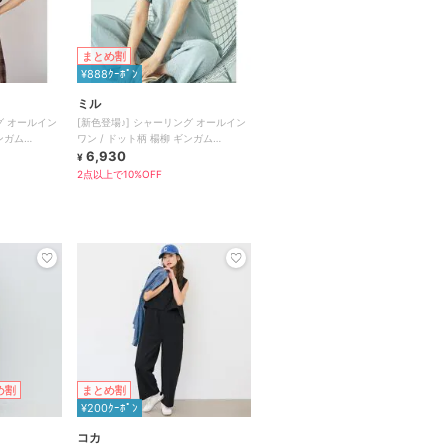
まとめ割
¥888ｸｰﾎﾟﾝ
ミル
グ オールイン
[新色登場♪] シャーリング オールイン
ンガム
ワン / ドット柄 楊柳 ギンガム
【mil(ミル)】
6,930
¥
2点以上で10%OFF
め割
まとめ割
¥200ｸｰﾎﾟﾝ
コカ