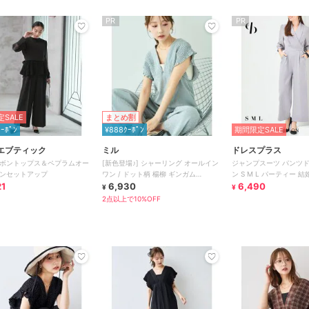
PR
PR
SALE
まとめ割
ｸｰﾎﾟﾝ
¥888ｸｰﾎﾟﾝ
期間限定SALE
エブティック
ミル
ドレスプラス
ボントップス＆ペプラムオー
[新色登場♪] シャーリング オールイン
ジャンプスーツ パンツド
ンセットアップ
ワン / ドット柄 楊柳 ギンガム
ン S M L パーティー 結
21
【mil(ミル)】
6,930
6,490
¥
¥
2点以上で10%OFF