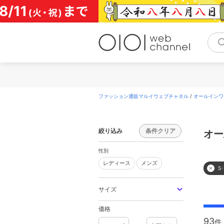
コ
ン
テ
ン
ツ
へ
ス
キ
ッ
プ
ファッション通販マルイウェブチャネル
/
オールインワ
絞り込み
条件クリア
オー
性別
レディース
メンズ
レディース
メンズ
S
サイズ
価格
93