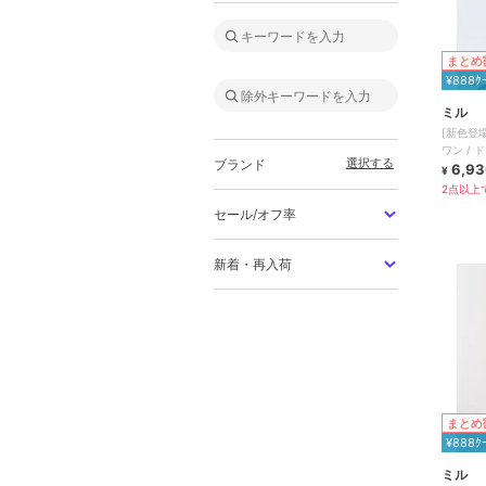
まとめ
¥888ｸ
ミル
[新色登
ワン / 
選択する
ブランド
【mil(ミ
6,93
¥
2点以上で
セール/オフ率
新着・再入荷
まとめ
¥888ｸ
ミル