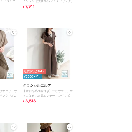
ンチピリング］
インワン［接触冷感/アンチピリング］
7,911
¥
期間限定SALE
¥200ｸｰﾎﾟﾝ
クラシカルエルフ
枚サラリ、サ
【接触冷感機能付き】一枚サラリ、サ
リングリボン
マになる。綺麗めシャーリングリボン
オールインワン
3,518
¥