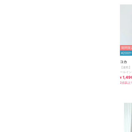
期間限定
¥200ｸ
コカ
【速乾】
ールイン
1,49
¥
2点以上で