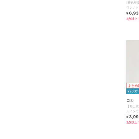
[新色登
ワン / 
【mil(ミ
6,93
¥
2点以上で
まとめ
¥200ｸ
コカ
【西山茉
ルインワ
なりにく
3,99
¥
2点以上で