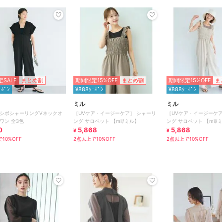
SALE
まとめ割
期間限定15%OFF
まとめ割
期間限定15%OFF
ま
ｰﾎﾟﾝ
¥888ｸｰﾎﾟﾝ
¥888ｸｰﾎﾟﾝ
ミル
ミル
シボシャーリングVネックオ
［UVケア・イージーケア］ シャーリ
［UVケア・イージーケア
ワン 全3色
ング サロペット 【mil/ミル】
ング サロペット 【mil/
0
5,868
5,868
¥
¥
10%OFF
2点以上で10%OFF
2点以上で10%OFF