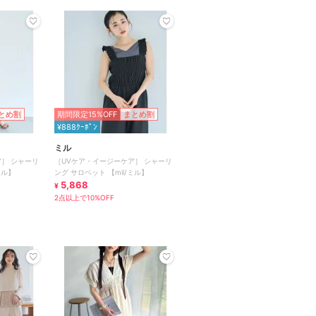
とめ割
期間限定15%OFF
まとめ割
¥888ｸｰﾎﾟﾝ
ミル
］ シャーリ
［UVケア・イージーケア］ シャーリ
ミル】
ング サロペット 【mil/ミル】
5,868
¥
2点以上で10%OFF