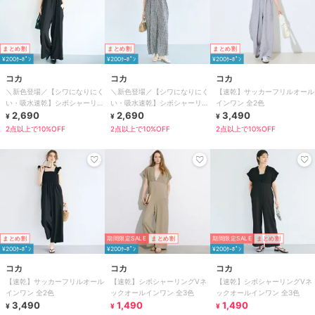
まとめ割
まとめ割
まとめ割
¥200ｸｰﾎﾟﾝ
¥200ｸｰﾎﾟﾝ
¥200ｸｰﾎﾟﾝ
コカ
コカ
コカ
＼新色登場／【シワになりにく
＼新色登場／【シワになりにく
【速乾】サッカーフリルオール
い・吸水速乾】シボシャーリン
い・吸水速乾】シボシャーリン
インワン 全2色
グフリルオールインワン 全2色
2,690
グフリルオールインワン 全2色
2,690
3,490
¥
¥
¥
2点以上で10%OFF
2点以上で10%OFF
2点以上で10%OFF
まとめ割
期間限定SALE
まとめ割
期間限定SALE
まとめ割
¥200ｸｰﾎﾟﾝ
¥200ｸｰﾎﾟﾝ
¥200ｸｰﾎﾟﾝ
コカ
コカ
コカ
【速乾】サッカーフリルオール
【速乾】シボシャーリングVネ
【速乾】シボシャーリングVネ
インワン 全2色
ックオールインワン 全3色
ックオールインワン 全3色
3,490
1,490
1,490
¥
¥
¥