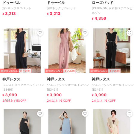
ドゥーベル
ドゥーベル
ローズバッド
深Vネックサロペット
深Vネックサロペット
(CHIGNON)異素材ベアコンビ
3,213
3,213
ネゾン
¥
¥
4,356
¥
期間限定SALE
まとめ割
期間限定SALE
まとめ割
期間限定SALE
まとめ割
神戸レタス
神戸レタス
神戸レタス
ウエストタックオールインワン
ウエストタックオールインワン
ウエストタックオールインワン
[E3491]
[E3491]
[E3491]
3,990
3,990
3,990
¥
¥
¥
2点以上で5%OFF
2点以上で5%OFF
2点以上で5%OFF