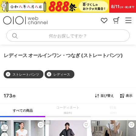
コ
ン
テ
ン
ツ
へ
何かお探しですか？
ス
キ
ッ
レディース オールインワン・つなぎ (ストレートパンツ)
プ
ストレートパンツ
レディース
173
並び替え
表示
コーディネート
特集
すべての商品
(62件)
(0件)
PR
PR
PR