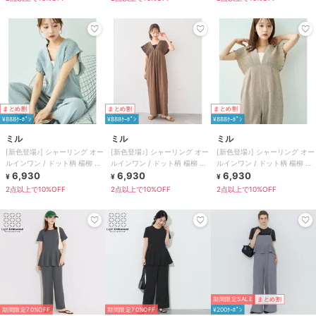
まとめ割
まとめ割
まとめ割
¥888ｸｰﾎﾟﾝ
¥888ｸｰﾎﾟﾝ
¥888ｸｰﾎﾟﾝ
ミル
ミル
ミル
[新色登場♪] シャーリング オー
[新色登場♪] シャーリング オー
[新色登場♪] シャーリング オー
ルインワン / ドット柄 楊柳 ギ
ルインワン / ドット柄 楊柳 ギ
ルインワン / ドット柄 楊柳 ギ
ンガム 【mil(ミル)】
6,930
ンガム 【mil(ミル)】
6,930
ンガム 【mil(ミル)】
6,930
¥
¥
¥
2点以上で10%OFF
2点以上で10%OFF
2点以上で10%OFF
期間限定SALE
まとめ割
期間限定70%OFF
期間限定70%OFF
¥200ｸｰﾎﾟﾝ