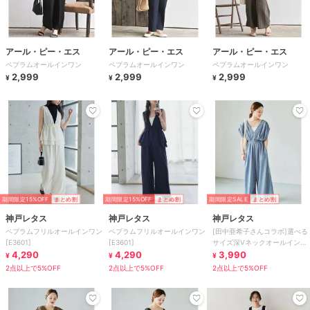
アール・ピー・エス
アール・ピー・エス
アール・ピー・エス
ペプラムオールインワン
ペプラムオールインワン
ペプラムオールインワン
2,999
2,999
2,999
¥
¥
¥
期間限定15%OFF
まとめ割
期間限定15%OFF
まとめ割
期間限定SALE
まとめ割
神戸レタス
神戸レタス
神戸レタス
ペプラムフリルオールインワン
ペプラムフリルオールインワン
[田中亜希子さんコラボ]選べる
[E3601]
[E3601]
サイズ深Vネックオールインワ
4,290
4,290
ン [E3548]
3,990
¥
¥
¥
2点以上で5%OFF
2点以上で5%OFF
2点以上で5%OFF