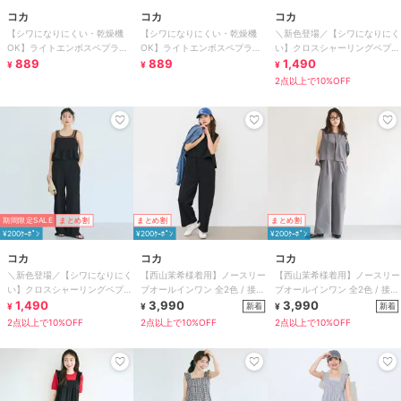
コカ
コカ
コカ
【シワになりにくい・乾燥機
【シワになりにくい・乾燥機
＼新色登場／【シワになりにく
OK】ライトエンボスペプラム
OK】ライトエンボスペプラム
い】クロスシャーリングペプラ
オールインワン 全2色
889
オールインワン 全2色
889
ムオールインワン 全2色
1,490
¥
¥
¥
2点以上で10%OFF
期間限定SALE
まとめ割
まとめ割
まとめ割
¥200ｸｰﾎﾟﾝ
¥200ｸｰﾎﾟﾝ
¥200ｸｰﾎﾟﾝ
コカ
コカ
コカ
＼新色登場／【シワになりにく
【西山茉希様着用】ノースリー
【西山茉希様着用】ノースリー
い】クロスシャーリングペプラ
ブオールインワン 全2色 / 接触
ブオールインワン 全2色 / 接触
ムオールインワン 全2色
1,490
冷感・シワになりにくい
3,990
冷感・シワになりにくい
3,990
新着
新着
¥
¥
¥
2点以上で10%OFF
2点以上で10%OFF
2点以上で10%OFF