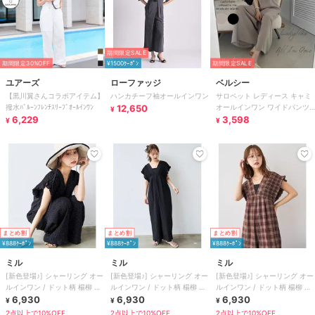
期間限定SALE
期間限定30%OFF
¥1500ｸｰﾎﾟﾝ
期間限定SALE
ユアーズ
ローファッジ
ベルシー
【黒川翼さんコラボアイテム】
ハンカチーフ袖オールインワン
サロペット レディース キャミ
撥水ﾊﾞﾙｰﾝﾌﾚﾝﾁｽﾘｰﾌﾞｵｰﾙｲﾝﾜﾝ
12,650
オールインワン ワイドパンツ
¥
6,229
つなぎ 大人サロペット 黒
3,598
¥
¥
まとめ割
まとめ割
まとめ割
¥888ｸｰﾎﾟﾝ
¥888ｸｰﾎﾟﾝ
¥888ｸｰﾎﾟﾝ
ミル
ミル
ミル
[新色登場♪] シャーリング オー
[新色登場♪] シャーリング オー
[新色登場♪] シャーリング オー
ルインワン / ドット柄 楊柳 ギ
ルインワン / ドット柄 楊柳 ギ
ルインワン / ドット柄 楊柳 ギ
ンガム 【mil(ミル)】
6,930
ンガム 【mil(ミル)】
6,930
ンガム 【mil(ミル)】
6,930
¥
¥
¥
2点以上で10%OFF
2点以上で10%OFF
2点以上で10%OFF