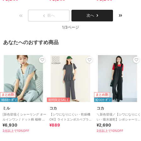
前へ
次へ
1/3ページ
あなたへのおすすめ商品
まとめ割
まとめ割
¥888ｸｰﾎﾟﾝ
期間限定SALE
¥200ｸｰﾎﾟﾝ
ミル
コカ
コカ
[新色登場♪] シャーリング オー
【シワになりにくい・乾燥機
＼新色登場／【シワになりにく
ルインワン / ドット柄 楊柳 ギ
OK】ライトエンボスペプラム
い・吸水速乾】シボシャーリン
ンガム 【mil(ミル)】
¥6,930
オールインワン 全2色
¥889
グフリルオールインワン 全2色
¥2,690
2点以上で10%OFF
2点以上で10%OFF