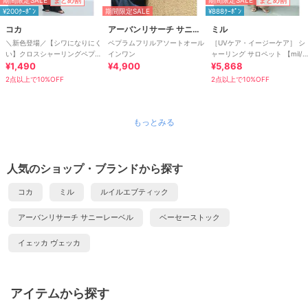
まとめ割
まとめ割
¥200ｸｰﾎﾟﾝ
期間限定SALE
¥888ｸｰﾎﾟﾝ
コカ
アーバンリサーチ サニーレーベル
ミル
＼新色登場／【シワになりにく
ペプラムフリルアソートオール
［UVケア・イージーケア］ シ
い】クロスシャーリングペプラ
インワン
ャーリング サロペット 【mil/
ムオールインワン 全2色
¥1,490
¥4,900
ミル】
¥5,868
2点以上で10%OFF
2点以上で10%OFF
もっとみる
人気のショップ・ブランドから探す
コカ
ミル
ルイルエブティック
アーバンリサーチ サニーレーベル
ベーセーストック
イェッカ ヴェッカ
アイテムから探す