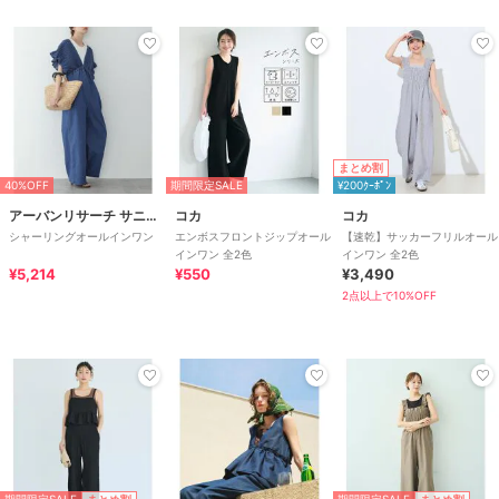
まとめ割
40%OFF
期間限定SALE
¥200ｸｰﾎﾟﾝ
アーバンリサーチ サニーレーベル
コカ
コカ
シャーリングオールインワン
エンボスフロントジップオール
【速乾】サッカーフリルオール
インワン 全2色
インワン 全2色
¥5,214
¥550
¥3,490
2点以上で10%OFF
期間限定SALE
期間限定SALE