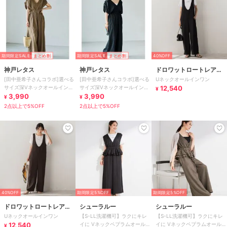
期間限定SALE
まとめ割
期間限定SALE
まとめ割
40%OFF
神戸レタス
神戸レタス
ドロワットロートレアモ
[田中亜希子さんコラボ]選べる
[田中亜希子さんコラボ]選べる
Uネックオールインワン
ン
サイズ深Vネックオールインワ
サイズ深Vネックオールインワ
12,540
¥
ン [E3548]
3,990
ン [E3548]
3,990
¥
¥
2点以上で5%OFF
2点以上で5%OFF
40%OFF
期間限定5%OFF
期間限定5%OFF
ドロワットロートレアモ
シューラルー
シューラルー
Uネックオールインワン
【S-LL洗濯機可】ラクにキレ
【S-LL洗濯機可】ラクにキレ
ン
12,540
イに Vネックペプラムオールイ
イに Vネックペプラムオールイ
¥