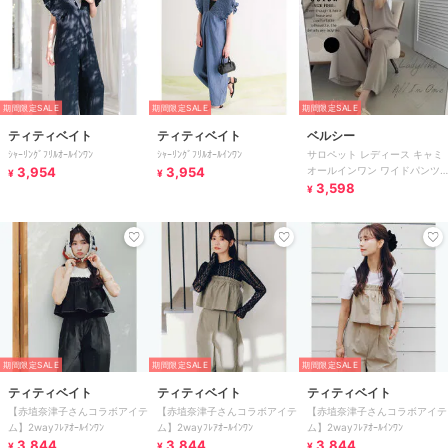
期間限定SALE
期間限定SALE
期間限定SALE
ティティベイト
ティティベイト
ベルシー
ｼｬｰﾘﾝｸﾞﾌﾘﾙｵｰﾙｲﾝﾜﾝ
ｼｬｰﾘﾝｸﾞﾌﾘﾙｵｰﾙｲﾝﾜﾝ
サロペット レディース キャミ
3,954
3,954
オールインワン ワイドパンツ
¥
¥
つなぎ 大人サロペット 黒
3,598
¥
期間限定SALE
期間限定SALE
期間限定SALE
ティティベイト
ティティベイト
ティティベイト
【赤埴奈津子さんコラボアイテ
【赤埴奈津子さんコラボアイテ
【赤埴奈津子さんコラボアイテ
ム】2wayﾌﾚｱｵｰﾙｲﾝﾜﾝ
ム】2wayﾌﾚｱｵｰﾙｲﾝﾜﾝ
ム】2wayﾌﾚｱｵｰﾙｲﾝﾜﾝ
3,844
3,844
3,844
¥
¥
¥