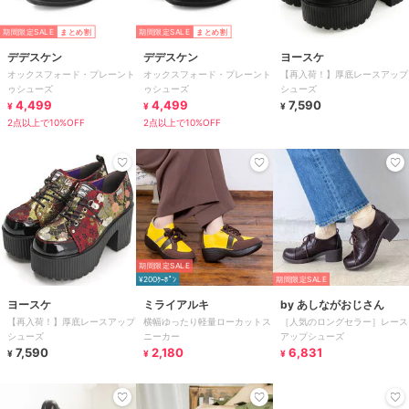
期間限定SALE
まとめ割
期間限定SALE
まとめ割
デデスケン
デデスケン
ヨースケ
オックスフォード・プレーント
オックスフォード・プレーント
【再入荷！】厚底レースアップ
ゥシューズ
ゥシューズ
シューズ
4,499
4,499
7,590
¥
¥
¥
2点以上で10%OFF
2点以上で10%OFF
期間限定SALE
¥200ｸｰﾎﾟﾝ
期間限定SALE
ヨースケ
ミライアルキ
by あしながおじさん
【再入荷！】厚底レースアップ
横幅ゆったり軽量ローカットス
［人気のロングセラー］レース
シューズ
ニーカー
アップシューズ
7,590
2,180
6,831
¥
¥
¥