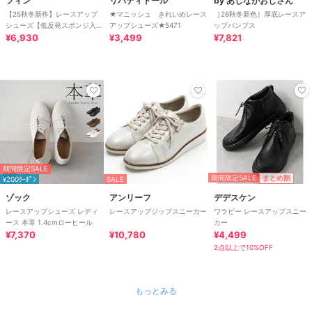
フィン
リバティドール
by あしながおじさん
【25秋冬新作】レースアップ
★マニッシュ きれいめレース
［26秋冬新色］厚底レースア
シューズ【低反発スポンジ入
アップシューズ★5471
ップパンプス
り】
¥6,930
¥3,499
¥7,821
期間限定SALE
期間限定SALE
まとめ割
¥200ｸｰﾎﾟﾝ
SALE
ゾック
アンリーフ
デデスケン
レースアップシューズ レディ
レースアップジップスニーカー
ワラビー レースアップスニー
ース 本革 1.4cmローヒール
カー
¥7,370
¥10,780
¥4,499
2点以上で10%OFF
もっとみる