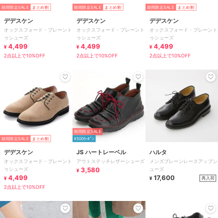
期間限定SALE
まとめ割
期間限定SALE
まとめ割
期間限定SALE
まとめ割
デデスケン
デデスケン
デデスケン
オックスフォード・プレーント
オックスフォード・プレーント
オックスフォード・プレーント
ゥシューズ
ゥシューズ
ゥシューズ
4,499
4,499
4,499
¥
¥
¥
2点以上で10%OFF
2点以上で10%OFF
2点以上で10%OFF
期間限定SALE
期間限定SALE
まとめ割
¥500ｸｰﾎﾟﾝ
デデスケン
JS ハートレーベル
ハルタ
オックスフォード・プレーント
アウトステッチレザーシューズ
メンズプレーンレースアップシ
ゥシューズ
3,580
ューズ
¥
4,499
17,600
再入荷
¥
¥
2点以上で10%OFF