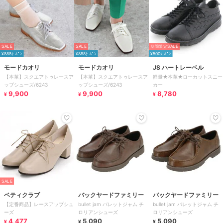
SALE
SALE
期間限定SALE
¥888ｸｰﾎﾟﾝ
¥888ｸｰﾎﾟﾝ
¥500ｸｰﾎﾟﾝ
モードカオリ
モードカオリ
JS ハートレーベル
【本革】スクエアトゥレースア
【本革】スクエアトゥレースア
軽量★本革★ローカットスニー
ップシューズ/6243
ップシューズ/6243
カー
9,900
9,900
8,780
¥
¥
¥
SALE
ベティクラブ
バックヤードファミリー
バックヤードファミリー
【定番商品】レースアップシュ
bullet jam バレットジャム チ
bullet jam バレットジャム チ
ーズ
ロリアンシューズ
ロリアンシューズ
4,477
5,090
5,090
¥
¥
¥