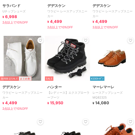
サラバンド
デデスケン
デデスケン
Uチップシューズ
ワラビー レースアップスニー
ワラビー レースアップスニー
6,998
カー
カー
¥
4,499
4,499
¥
¥
2点以上で10%OFF
2点以上で10%OFF
2点以上で10%OFF
期間限定SALE
まとめ割
SALE
¥200ｸｰﾎﾟﾝ
デデスケン
ハンター
マーレマーレ
ワラビー レースアップスニー
【レディース】エクスプローラ
レースアップシューズ
カー
ーブーツ
MQ82325
4,499
15,950
14,080
¥
¥
¥
2点以上で10%OFF