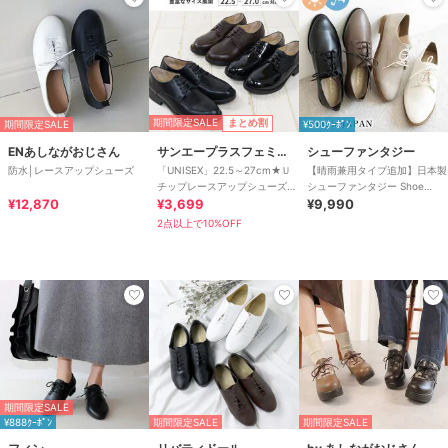
期間限定SALE
まとめ割
期間限定SALE
¥500ｸｰﾎﾟﾝ
ENあしながおじさん
サンエープラスフェミニン
シューファンタジー
防水│レースアップシューズ
「UNISEX」22.5～27cm★Ｕ
【晴雨兼用タイプ追加】日本製
チップレースアップシューズ
シューファンタジー Shoe
¥12,870
★3576
¥3,699
Fantasy レースアップシュー
¥9,990
ズ
2点以上で10%OFF
期間限定SALE
¥888ｸｰﾎﾟﾝ
期間限定SALE
期間限定SALE