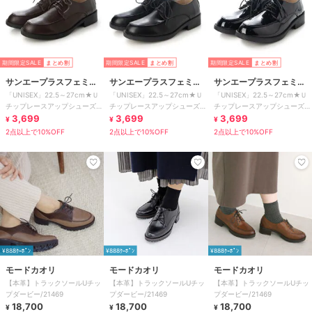
期間限定SALE
まとめ割
期間限定SALE
まとめ割
期間限定SALE
まとめ割
サンエープラスフェミニ
サンエープラスフェミニ
サンエープラスフェミニ
「UNISEX」22.5～27cm★Ｕ
「UNISEX」22.5～27cm★Ｕ
「UNISEX」22.5～27cm★Ｕ
ン
ン
ン
チップレースアップシューズ
チップレースアップシューズ
チップレースアップシューズ
★3576
3,699
★3576
3,699
★3576
3,699
¥
¥
¥
2点以上で10%OFF
2点以上で10%OFF
2点以上で10%OFF
¥888ｸｰﾎﾟﾝ
¥888ｸｰﾎﾟﾝ
¥888ｸｰﾎﾟﾝ
モードカオリ
モードカオリ
モードカオリ
【本革】トラックソールUチッ
【本革】トラックソールUチッ
【本革】トラックソールUチッ
プダービー/21469
プダービー/21469
プダービー/21469
18,700
18,700
18,700
¥
¥
¥