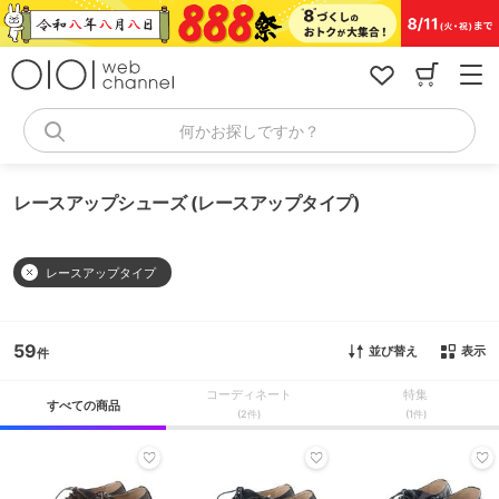
コ
ン
テ
ン
ツ
へ
何かお探しですか？
ス
キ
ッ
レースアップシューズ (レースアップタイプ)
プ
レースアップタイプ
59
並び替え
表示
コーディネート
特集
すべての商品
(2件)
(1件)