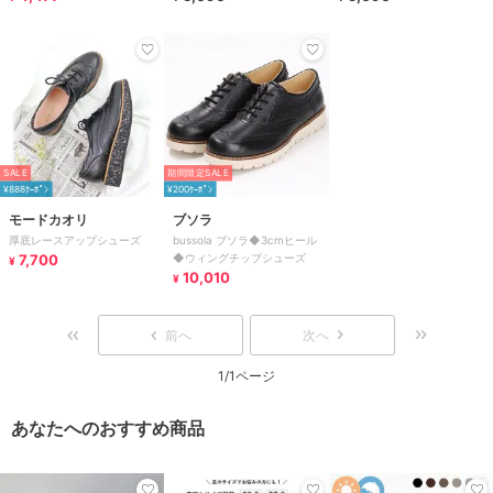
SALE
期間限定SALE
¥888ｸｰﾎﾟﾝ
¥200ｸｰﾎﾟﾝ
モードカオリ
ブソラ
厚底レースアップシューズ
bussola ブソラ◆3cmヒール
7,700
◆ウィングチップシューズ
¥
10,010
¥
前へ
次へ
1/1ページ
あなたへのおすすめ商品