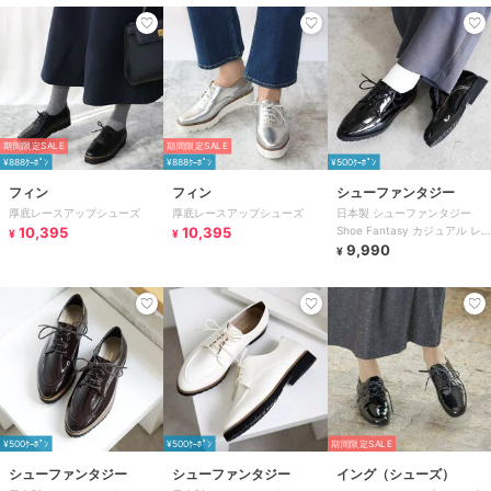
期間限定SALE
期間限定SALE
¥888ｸｰﾎﾟﾝ
¥888ｸｰﾎﾟﾝ
¥500ｸｰﾎﾟﾝ
フィン
フィン
シューファンタジー
厚底レースアップシューズ
厚底レースアップシューズ
日本製 シューファンタジー
10,395
10,395
Shoe Fantasy カジュアル レ
¥
¥
ースアップシューズ 晴雨兼用
9,990
¥
¥500ｸｰﾎﾟﾝ
¥500ｸｰﾎﾟﾝ
期間限定SALE
シューファンタジー
シューファンタジー
イング（シューズ）