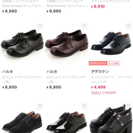
日本製 シューファンタジー
日本製 シューファンタジー
ソフトレースアップシューズ
Shoe Fantasy カジュアル レ
Shoe Fantasy カジュアル レ
8,910
¥
ースアップシューズ 晴雨兼用
9,990
ースアップシューズ 晴雨兼用
9,990
¥
¥
期間限定SALE
まとめ割
ハルタ
ハルタ
デデスケン
おでこレースアップシューズ
おでこレースアップシューズ
オックスフォード・プレーント
（3E）
（3E）
ゥシューズ
8,800
8,800
4,499
¥
¥
¥
2点以上で10%OFF