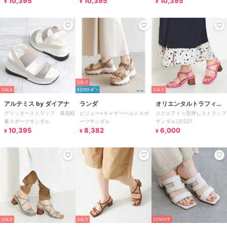
10,395
10,395
10,395
¥
¥
¥
SALE
SALE
¥200ｸｰﾎﾟﾝ
SALE
アルテミス by ダイアナ
ランダ
オリエンタルトラフィッ
グリッターストラップ 厚底軽
ビジュー×ギャザーベルトスポ
スクエアトゥ型押しストラップ
ク
量スポーツサンダル
ーツサンダル
サンダル/31227
10,395
8,382
6,000
¥
¥
¥
SALE
SALE
20%OFF