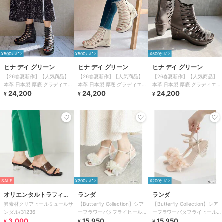
¥500ｸｰﾎﾟﾝ
¥500ｸｰﾎﾟﾝ
¥500ｸｰﾎﾟﾝ
ヒナ デイ グリーン
ヒナ デイ グリーン
ヒナ デイ グリーン
【26春夏新作】【人気商品】
【26春夏新作】【人気商品】
【26春夏新作】【人気商品】
本革 日本製 厚底 グラディエー
本革 日本製 厚底 グラディエー
本革 日本製 厚底 グラディエー
ター レザーサンダル
24,200
ター レザーサンダル
24,200
ター レザーサンダル
24,200
¥
¥
¥
SALE
¥200ｸｰﾎﾟﾝ
¥200ｸｰﾎﾟﾝ
オリエンタルトラフィッ
ランダ
ランダ
異素材クリアヒールミュールサ
【Butterfly Collection】シア
【Butterfly Collection】シア
ク
ンダル/31236
ーフラワーバタフライヒールサ
ーフラワーバタフライヒールサ
3,000
ンダル
15,950
ンダル
15,950
¥
¥
¥