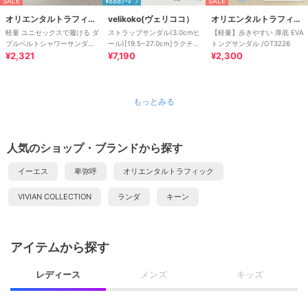
SALE
¥888ｸｰﾎﾟﾝ
SALE
オリエンタルトラフィック
velikoko(ヴェリココ）
オリエンタルトラフィック
軽量 ユニセックスで履ける ダ
ストラップサンダル(3.0cmヒ
【軽量】歩きやすい 厚底 EVA
ブルベルトシャワーサンダ
ール)[19.5~27.0cm]ラクチン
トングサンダル /OT3226
ル/3207
¥2,321
きれいシューズ
¥7,190
¥2,300
もっとみる
人気のショップ・ブランドから探す
イーエス
卑弥呼
オリエンタルトラフィック
VIVIAN COLLECTION
ランダ
キーン
アイテムから探す
レディース
メンズ
キッズ