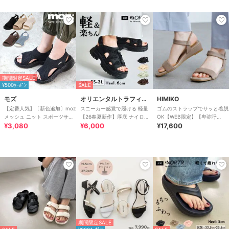
期間限定SALE
¥500ｸｰﾎﾟﾝ
SALE
モズ
オリエンタルトラフィック
HIMIKO
【定番人気】〔新色追加〕moz
スニーカー感覚で履ける 軽量
ゴムのストラップでサッと着脱
メッシュ ニット スポーツサン
【26春夏新作】厚底 ナイロン
OK【WEB限定】【卑弥呼
ダル
¥3,080
スポーツサンダル /OT3232
¥6,000
26SS】ゴムストラップサンダ
¥17,600
ル/661250
期間限定SALE