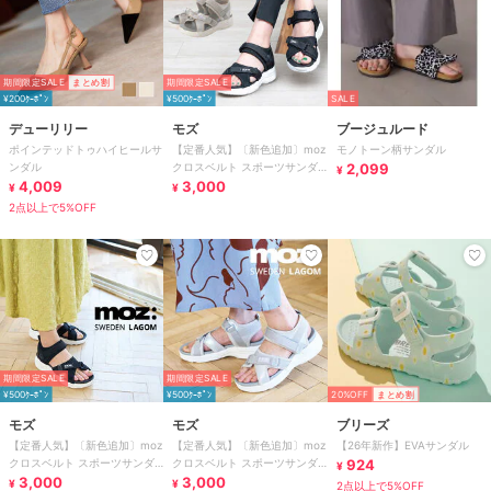
期間限定SALE
まとめ割
期間限定SALE
¥200ｸｰﾎﾟﾝ
¥500ｸｰﾎﾟﾝ
SALE
デューリリー
モズ
ブージュルード
ポインテッドトゥハイヒールサ
【定番人気】〔新色追加〕moz
モノトーン柄サンダル
ンダル
クロスベルト スポーツサンダ
2,099
¥
4,009
ル
3,000
¥
¥
2点以上で5%OFF
期間限定SALE
期間限定SALE
¥500ｸｰﾎﾟﾝ
¥500ｸｰﾎﾟﾝ
20%OFF
まとめ割
モズ
モズ
ブリーズ
【定番人気】〔新色追加〕moz
【定番人気】〔新色追加〕moz
【26年新作】EVAサンダル
クロスベルト スポーツサンダ
クロスベルト スポーツサンダ
924
¥
ル
3,000
ル
3,000
¥
¥
2点以上で5%OFF