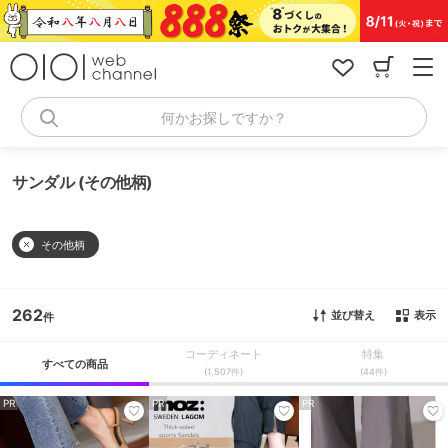
コ
ン
テ
ン
ツ
へ
何かお探しですか？
ス
キ
ッ
サンダル (その他柄)
プ
その他柄
262
並び替え
表示
コーディネート
特集
すべての商品
(1,507件)
(44件)
PR
PR
PR