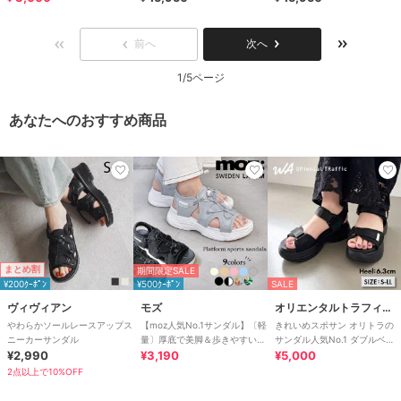
前へ
次へ
1/5ページ
あなたへのおすすめ商品
まとめ割
期間限定SALE
¥200ｸｰﾎﾟﾝ
¥500ｸｰﾎﾟﾝ
SALE
ヴィヴィアン
モズ
オリエンタルトラフィック
やわらかソールレースアップス
【moz人気No.1サンダル】〔軽
きれいめスポサン オリトラの
ニーカーサンダル
量〕厚底で美脚＆歩きやすい！
サンダル人気No.1 ダブルベル
¥2,990
疲れにくいフィット感のスポー
¥3,190
ト スポーツサンダル /42207
¥5,000
ツサンダル
2点以上で10%OFF