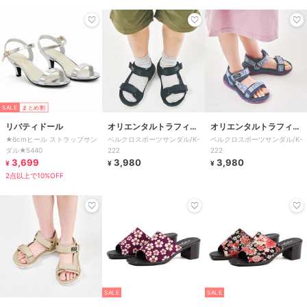
SALE
まとめ割
リバティドール
オリエンタルトラフィッ
オリエンタルトラフィッ
★6cmヒール ストラップサン
ベルクロスポーツサンダル/K-
ベルクロスポーツサンダル/K-
ク
ク
ダル★5440
222
222
3,699
3,980
3,980
¥
¥
¥
2点以上で10%OFF
SALE
SALE