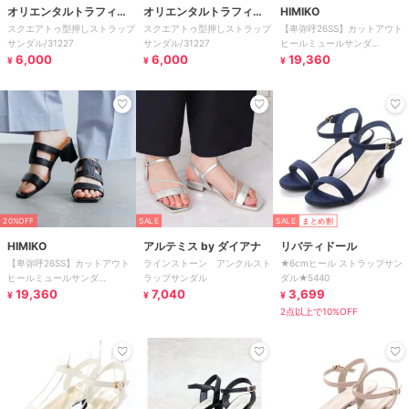
オリエンタルトラフィッ
オリエンタルトラフィッ
HIMIKO
スクエアトゥ型押しストラップ
スクエアトゥ型押しストラップ
【卑弥呼26SS】カットアウト
ク
ク
サンダル/31227
サンダル/31227
ヒールミュールサンダ
6,000
6,000
ル/661219
19,360
¥
¥
¥
20%OFF
SALE
SALE
まとめ割
HIMIKO
アルテミス by ダイアナ
リバティドール
【卑弥呼26SS】カットアウト
ラインストーン アンクルスト
★6cmヒール ストラップサン
ヒールミュールサンダ
ラップサンダル
ダル★5440
ル/661219
19,360
7,040
3,699
¥
¥
¥
2点以上で10%OFF