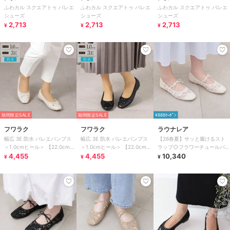
ふわカル スクエアトゥ バレエ
ふわカル スクエアトゥ バレエ
ふわカル スクエアトゥ バレエ
シューズ
シューズ
シューズ
2,713
2,713
2,713
¥
¥
¥
期間限定SALE
期間限定SALE
¥888ｸｰﾎﾟﾝ
フワラク
フワラク
ラウナレア
幅広 3E 防水 バレエパンプス
幅広 3E 防水 バレエパンプス
【26春夏】サッと履けるスト
＜1.0cmヒール＞ 【22.0cm～
＜1.0cmヒール＞ 【22.0cm～
ラップ◇フラワーチュールバレ
25.0cm】
4,455
25.0cm】
4,455
エシューズ(B7612A)
10,340
¥
¥
¥