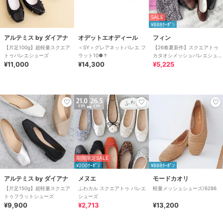
SALE
¥888ｸｰﾎﾟﾝ
アルテミス by ダイアナ
オデットエオディール
フィン
【片足100g】超軽量スクエア
＜SY＞グレアネットバレエ フ
【26春夏新作】スクエアトゥ
トゥバレエシューズ
ラット10●↑
カタオシメッシュバレエシュー
¥11,000
¥14,300
ズ【低反発スポンジ入り】
¥5,225
期間限定SALE
¥200ｸｰﾎﾟﾝ
¥888ｸｰﾎﾟﾝ
アルテミス by ダイアナ
メヌエ
モードカオリ
【片足150g】超軽量スクエア
ふわカル スクエアトゥ バレエ
軽量メッシュシューズ/6286
トゥフラットシューズ
シューズ
¥9,900
¥2,713
¥13,200