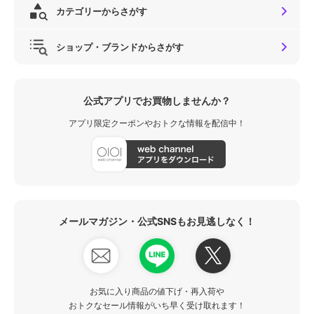
カテゴリーからさがす
ショップ・ブランドからさがす
公式アプリでお買物しませんか？
アプリ限定クーポンやおトクな情報を配信中！
メールマガジン・公式SNSもお見逃しなく！
お気に入り商品の値下げ・再入荷や
おトクなセール情報がいち早く受け取れます！