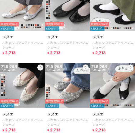
期間限定SALE
期間限定SALE
期間限定SALE
¥200ｸｰﾎﾟﾝ
¥200ｸｰﾎﾟﾝ
¥200ｸｰﾎﾟﾝ
メヌエ
メヌエ
メヌエ
ふわカル スクエアトゥ バレエ
ふわカル スクエアトゥ バレエ
ふわカル スクエアトゥ バレエ
シューズ
シューズ
シューズ
2,713
2,713
2,713
¥
¥
¥
期間限定SALE
期間限定SALE
期間限定SALE
¥200ｸｰﾎﾟﾝ
¥200ｸｰﾎﾟﾝ
¥200ｸｰﾎﾟﾝ
メヌエ
メヌエ
メヌエ
ふわカル スクエアトゥ バレエ
ふわカル スクエアトゥ バレエ
ふわカル スクエアトゥ バレエ
シューズ
シューズ
シューズ
2,713
2,713
2,713
¥
¥
¥