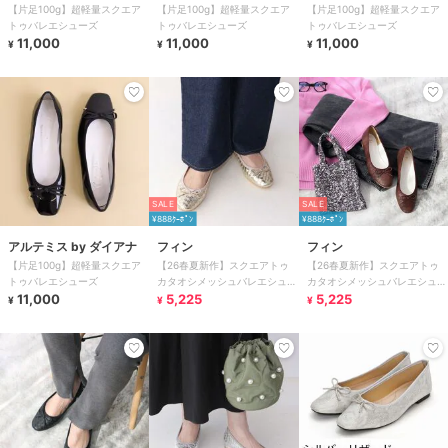
【片足100g】超軽量スクエア
【片足100g】超軽量スクエア
【片足100g】超軽量スクエア
トゥバレエシューズ
トゥバレエシューズ
トゥバレエシューズ
11,000
11,000
11,000
¥
¥
¥
SALE
SALE
¥888ｸｰﾎﾟﾝ
¥888ｸｰﾎﾟﾝ
アルテミス by ダイアナ
フィン
フィン
【片足100g】超軽量スクエア
【26春夏新作】スクエアトゥ
【26春夏新作】スクエアトゥ
トゥバレエシューズ
カタオシメッシュバレエシュー
カタオシメッシュバレエシュー
11,000
ズ【低反発スポンジ入り】
5,225
ズ【低反発スポンジ入り】
5,225
¥
¥
¥