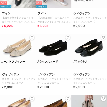
SALE
SALE
¥888ｸｰﾎﾟﾝ
¥888ｸｰﾎﾟﾝ
フィン
フィン
ヴィヴィアン
【26春夏新作】スクエアトゥ
【26春夏新作】スクエアトゥ
スクエアトゥソフトタッチフラ
カタオシメッシュバレエシュー
カタオシメッシュバレエシュー
ットバレエシューズ
ズ【低反発スポンジ入り】
5,225
ズ【低反発スポンジ入り】
5,225
2,990
¥
¥
¥
ヴィヴィアン
ヴィヴィアン
ヴィヴィアン
スクエアトゥソフトタッチフラ
スクエアトゥソフトタッチフラ
スクエアトゥソフトタッチフラ
ットバレエシューズ
ットバレエシューズ
ットバレエシューズ
2,990
2,990
2,990
¥
¥
¥