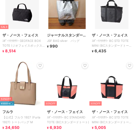
SALE
ザ・ノース・フェイス
ジャーナルスタンダード
ザ・ノース・フェイス
ｽﾎﾟｰﾂｱｸｾｻﾘｰ GEOFACE BOX
JSF BAG silver バッグ
ｽﾎﾟｰﾂｱｸｾｻﾘｰ BC STD TOTE
ファニチャー
TOTE (ジオフェイスボックス
990
MINI (BCスタンダードトート
¥
トート)
8,514
ミニ)
6,435
¥
¥
50%OFF
¥888ｸｰﾎﾟﾝ
30%OFF
30%OFF
フルラ
ザ・ノース・フェイス
ザ・ノース・フェイス
【公式】フルラ 1927 (Furla
ｽﾎﾟｰﾂｱｸｾｻﾘｰ BC STANDARD
ｽﾎﾟｰﾂｱｸｾｻﾘｰ BC STD TOTE
1927) トートバッグ M
TOTE (BCスタンダードトート)
MINI (BCスタンダードトート
34,650
6,930
ミニ)
5,005
¥
¥
¥