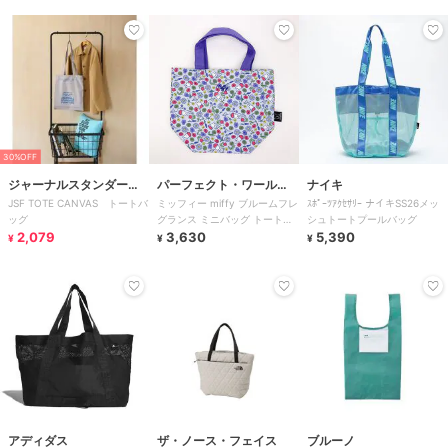
30%OFF
ジャーナルスタンダード
パーフェクト・ワール
ナイキ
JSF TOTE CANVAS トートバ
ミッフィー miffy ブルームフレ
ｽﾎﾟｰﾂｱｸｾｻﾘｰ ナイキSS26メッ
ファニチャー
ド・トーキョー
ッグ
グランス ミニバッグ トートバ
シュトートプールバッグ
2,079
ッグ
3,630
5,390
¥
¥
¥
アディダス
ザ・ノース・フェイス
ブルーノ