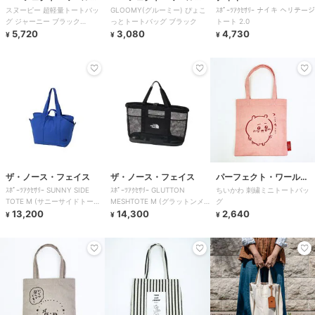
スヌーピー 超軽量トートバッ
GLOOMY(グルーミー) ぴょこ
ｽﾎﾟｰﾂｱｸｾｻﾘｰ ナイキ ヘリテージ
ド・トーキョー
ド・トーキョー
グ ジャーニー ブラック
っとトートバッグ ブラック
トート 2.0
SNOOPY
5,720
3,080
4,730
¥
¥
¥
ザ・ノース・フェイス
ザ・ノース・フェイス
パーフェクト・ワール
ｽﾎﾟｰﾂｱｸｾｻﾘｰ SUNNY SIDE
ｽﾎﾟｰﾂｱｸｾｻﾘｰ GLUTTON
ちいかわ 刺繍ミニトートバッ
ド・トーキョー
TOTE M (サニーサイドトート
MESHTOTE M (グラットンメ
グ
M)
13,200
ッシュショートM)
14,300
2,640
¥
¥
¥