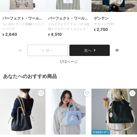
パーフェクト・ワール
パーフェクト・ワール
ゲンテン
ちいかわ ラッコ 刺繍ミニトー
トムとジェリー トム パイル生
サスバッグ(中）
ド・トーキョー
ド・トーキョー
トバッグ
地トートバッグ トムジェリ
2,750
¥
2,640
4,510
¥
¥
前へ
次へ
1/12ページ
あなたへのおすすめ商品
¥1888ｸｰﾎﾟﾝ