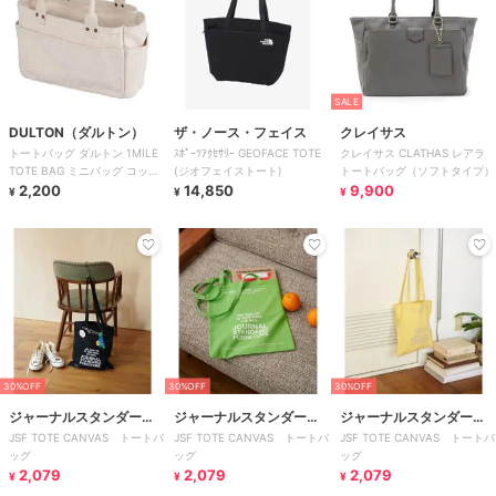
SALE
DULTON（ダルトン）
ザ・ノース・フェイス
クレイサス
トートバッグ ダルトン 1MILE
ｽﾎﾟｰﾂｱｸｾｻﾘｰ GEOFACE TOTE
クレイサス CLATHAS レアラ
TOTE BAG ミニバッグ コット
(ジオフェイストート)
トートバッグ（ソフトタイプ）
ン
2,200
14,850
9,900
¥
¥
¥
30%OFF
30%OFF
30%OFF
ジャーナルスタンダード
ジャーナルスタンダード
ジャーナルスタンダード
JSF TOTE CANVAS トートバ
JSF TOTE CANVAS トートバ
JSF TOTE CANVAS トートバ
ファニチャー
ファニチャー
ファニチャー
ッグ
ッグ
ッグ
2,079
2,079
2,079
¥
¥
¥