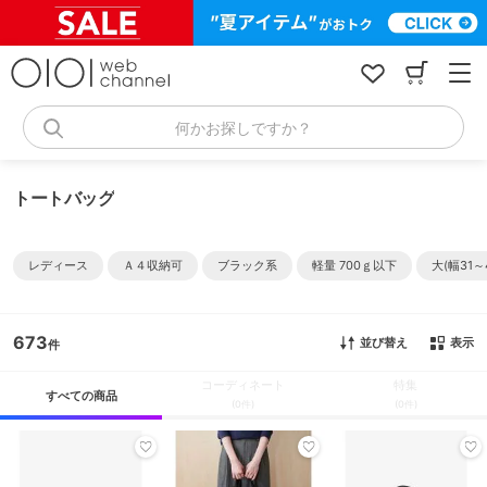
コ
ン
テ
ン
ツ
へ
何かお探しですか？
ス
キ
ッ
トートバッグ
プ
レディース
Ａ４収納可
ブラック系
軽量 700ｇ以下
大(幅31～
673
並び替え
表示
コーディネート
特集
すべての商品
(0件)
(0件)